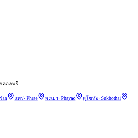
ีโอคอลฟรี
Nan
แพร่
·
Phrae
พะเยา
·
Phayao
สุโขทัย
·
Sukhothai