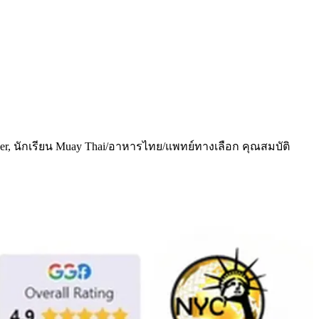
lancer, นักเรียน Muay Thai/อาหารไทย/แพทย์ทางเลือก คุณสมบัติ