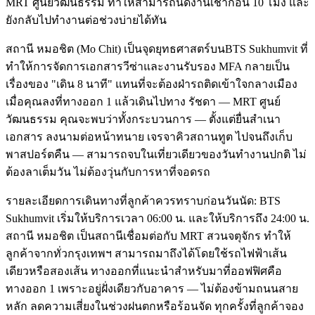
MRT ศูนย์วัฒนธรรม ทำให้สามารถนัดงานเช้าก่อน 10 โมง และ
ยังกลับไปทำงานต่อช่วงบ่ายได้ทัน
สถานี หมอชิต (Mo Chit) เป็นจุดยุทธศาสตร์บนBTS Sukhumvit ที่
ทำให้การจัดการเอกสารวีซ่าและงานรับรอง MFA กลายเป็น
เรื่องของ "เดิน 8 นาที" แทนที่จะต้องฝ่ารถติดเข้าใจกลางเมือง
เมื่อคุณลงที่ทางออก 1 แล้วเดินไปทาง รัชดา — MRT ศูนย์
วัฒนธรรม คุณจะพบว่าทั้งกระบวนการ — ตั้งแต่ยื่นสำเนา
เอกสาร ลงนามต่อหน้าทนาย เจรจาคิวสถานทูต ไปจนถึงเก็บ
พาสปอร์ตคืน — สามารถจบในเที่ยวเดียวของวันทำงานปกติ ไม่
ต้องลาเต็มวัน ไม่ต้องวุ่นกับการหาที่จอดรถ
รายละเอียดการเดินทางที่ลูกค้าควรทราบก่อนวันนัด: BTS
Sukhumvit เริ่มให้บริการเวลา 06:00 น. และให้บริการถึง 24:00 น.
สถานี หมอชิต เป็นสถานีเชื่อมต่อกับ MRT สวนจตุจักร ทำให้
ลูกค้าจากทั่วกรุงเทพฯ สามารถมาถึงได้โดยใช้รถไฟฟ้าเส้น
เดียวหรือสองเส้น ทางออกที่แนะนำสำหรับมาที่ออฟฟิศคือ
ทางออก 1 เพราะอยู่ฝั่งเดียวกับอาคาร — ไม่ต้องข้ามถนนสาย
หลัก ลดความเสี่ยงในช่วงฝนตกหรือร้อนจัด ทุกครั้งที่ลูกค้าจอง