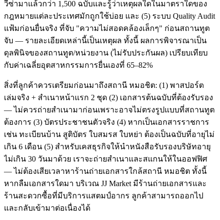
วีซ่ามาแล้วกว่า 1,500 ฉบับและรู้ว่าเหตุผลใดในมาตราใดของ
กฎหมายแต่ละประเทศมักถูกใช้บ่อย และ (5) ระบบ Quality Audit
แฟ้มก่อนยื่นจริง ที่จับ "ความไม่สอดคล้องเล็กๆ" ก่อนสถานทูต
จับ — รายละเอียดเหล่านี้เป็นเหตุผล ทั้งนี้ ผลการพิจารณาเป็น
ดุลพินิจของสถานทูต/หน่วยงาน (ไม่รับประกันผล) เปรียบเทียบ
กับค่าเฉลี่ยอุตสาหกรรมการยื่นเองที่ 65–82%
สิ่งที่ลูกค้าควรเตรียมก่อนมาถึงสถานี หมอชิต: (1) พาสปอร์ต
เล่มจริง + สำเนาหน้าแรก 2 ชุด (2) เอกสารต้นฉบับที่ต้องรับรอง
— ไม่ควรถ่ายสำเนามาก่อนเพราะอาจไม่ตรงรูปแบบที่สถานทูต
ต้องการ (3) บัตรประชาชนตัวจริง (4) หากเป็นเอกสารราชการ
เช่น ทะเบียนบ้าน สูติบัตร ใบสมรส ใบหย่า ต้องเป็นฉบับที่อายุไม่
เกิน 6 เดือน (5) สำหรับเคสธุรกิจให้นำหนังสือรับรองบริษัทอายุ
ไม่เกิน 30 วันมาด้วย เราจะถ่ายสำเนาและสแกนให้ในออฟฟิศ
— ไม่ต้องเสียเวลาหาร้านถ่ายเอกสารใกล้สถานี หมอชิต ทั้งนี้
หากลืมเอกสารใดมา บริเวณ JJ Market มีร้านถ่ายเอกสารและ
ร้านสะดวกซื้อที่มีบริการแสตมป์อากร ลูกค้าสามารถออกไป
และกลับเข้ามาต่อเนื่องได้