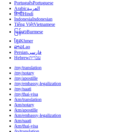
Português
Portuguese
Arabic
العربية
हिन्दी
Hindi
Indonesia
Indonesian
Tiếng Việt
Vietnamese
မြန်မာ
Burmese
ខ្មែរ
Khmer
ລາວ
Lao
Persian
فارسی
Hebrew
עברית
/my/translation
/my/notary
/my/apostille
/my/embassy-legalization
/my/naati
/my/thai-visa
/km/translation
/km/notary
/km/apostille
/km/embassy-legalization
/km/naati
/km/thai-visa
/lo/translation