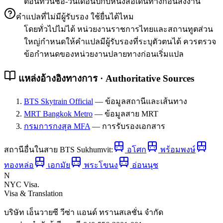
ตอนทวนชื่อ-วันเดือนปีกับหนังสือเดินทางก่อนส่งงาน
คำแปลที่ไม่มีผู้รับรอง ใช้ยื่นได้ไหม
โดยทั่วไปไม่ได้ หน่วยงานราชการไทยและสถานทูตส่วน
ใหญ่กำหนดให้คำแปลมีผู้รับรองที่ระบุตัวตนได้ ควรตรวจ
ข้อกำหนดของหน่วยงานปลายทางก่อนเริ่มแปล
แหล่งอ้างอิงทางการ · Authoritative Sources
BTS Skytrain Official
—
ข้อมูลสถานีและเส้นทาง
MRT Bangkok Metro
—
ข้อมูลสาย MRT
กรมการกงสุล MFA
—
การรับรองเอกสาร
สถานีอื่นในสาย
BTS Sukhumvit
:
อโศก
พร้อมพงษ์
ทองหล่อ
เอกมัย
พระโขนง
อ่อนนุช
N
NYC Visa
.
Visa & Translation
บริษัท เอ็นวายซี วีซ่า แอนด์ ทรานสเลชั่น จำกัด