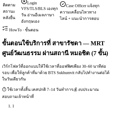
Login
ติดตาม
Case Officer แจ้งทุก
VFS/TLS/BLS เองทุก
สถานะ
ความเคลื่อนไหวทาง
วัน อ่านอีเมลภาษา
หลังยื่น
ไลน์ + แนะนำการตอบ
อังกฤษเอง
HowTo · ขั้นตอน
ขั้นตอนใช้บริการที่ สาขารัชดา — MRT
ศูนย์วัฒนธรรม ผ่านสถานี หมอชิต (7 ขั้น)
เวิร์กโฟลว์ที่ออกแบบให้ใช้เวลาที่ออฟฟิศเพียง 30–60 นาทีต่อ
รอบ เพื่อให้ลูกค้าที่มาด้วย BTS Sukhumvit กลับไปทำงานต่อได้
ในวันเดียวกัน
⏱ ใช้เวลาทั้งสิ้น
เคสปกติ 7–14 วันทำการ
💰 งบประมาณ
สอบถามเจ้าหน้าที่
1