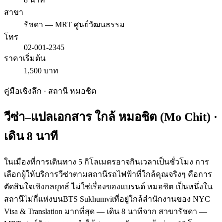
สาขา
รัชดา — MRT ศูนย์วัฒนธรรม
โทร
02-001-2345
ราคาเริ่มต้น
1,500 บาท
คู่มือเชิงลึก · สถานี
หมอชิต
วีซ่า–แปลเอกสาร ใกล้
หมอชิต
(
Mo Chit
) ·
เดิน
8
นาที
ในเมืองที่การเดินทาง 5 กิโลเมตรอาจกินเวลาเป็นชั่วโมง การ
เลือกผู้ให้บริการวีซ่าตามสถานีรถไฟฟ้าที่ใกล้คุณจริงๆ คือการ
ตัดสินใจเชิงกลยุทธ์ ไม่ใช่เรื่องของแบรนด์ หมอชิต เป็นหนึ่งใน
สถานีไม่กี่แห่งบนBTS Sukhumvitที่อยู่ใกล้สำนักงานของ NYC
Visa & Translation มากที่สุด — เดิน 8 นาทีจาก สาขารัชดา —