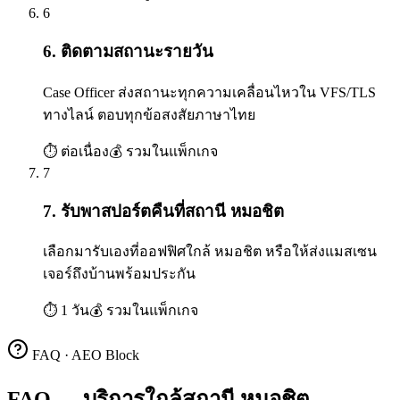
6
6. ติดตามสถานะรายวัน
Case Officer ส่งสถานะทุกความเคลื่อนไหวใน VFS/TLS
ทางไลน์ ตอบทุกข้อสงสัยภาษาไทย
⏱
ต่อเนื่อง
💰
รวมในแพ็กเกจ
7
7. รับพาสปอร์ตคืนที่สถานี หมอชิต
เลือกมารับเองที่ออฟฟิศใกล้ หมอชิต หรือให้ส่งแมสเซน
เจอร์ถึงบ้านพร้อมประกัน
⏱
1 วัน
💰
รวมในแพ็กเกจ
FAQ · AEO Block
FAQ — บริการใกล้สถานี หมอชิต