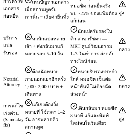
การตรวจ
เห็นปัญหาเอกสาร
หมอชิต ก่อนยื่นจริง
เอกสาร
เมื่อสถานทูตจับ
สูง
พบ ~25% ของแฟ้มต้อง
ก่อนยื่น
เท่านั้น = เสียค่ายื่นทิ้ง
แก้ก่อน
นักแปลรับรองใน
บริการ
หานักแปลหลาย
ตึก สาขารัชดา —
แปล
เจ้า + ส่งกลับมาแก้
MRT ศูนย์วัฒนธรรม
กลาง
รับรอง
หลายรอบ 5–10 วัน
1–3 วันทำการ ส่งกลับ
ทางไลน์ก่อน
ต้องนัดทนาย
ทนายรับรองประจำ
Notarial
ภายนอกแยกอีกครั้ง
ใกล้ หมอชิต เซ็นต่อ
Attorney
กลาง
1,000–2,000 บาท +
หน้าทันที ไม่ต้องนัด
เดินทาง
ล่วงหน้า
แก้เองต้องวิ่ง
การแก้ไข
เดินกลับมา หมอชิต
หลายที่ ใช้เวลา 1–2
เร่งด่วน
8 นาที แก้และพิมพ์
สูง
(Same-day
วัน อาจพลาดคิว
ใหม่จบในวันเดียว
fix)
สถานทูต