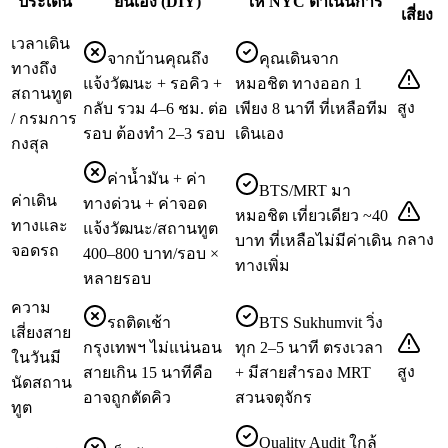
ประเด็น
ยื่นเอง (DIY)
ให้ NYC ดำเนินการ
เสี่ยง
เวลาเดิน
จากบ้านคุณถึง
คุณเดินจาก
ทางถึง
แจ้งวัฒนะ + รอคิว +
หมอชิต ทางออก 1
สถานทูต
สูง
กลับ รวม 4–6 ชม. ต่อ
เพียง 8 นาที ที่เหลือทีม
/ กรมการ
รอบ ต้องทำ 2–3 รอบ
เดินเอง
กงสุล
ค่าน้ำมัน + ค่า
BTS/MRT มา
ค่าเดิน
ทางด่วน + ค่าจอด
หมอชิต เที่ยวเดียว ~40
ทางและ
แจ้งวัฒนะ/สถานทูต
กลาง
บาท ที่เหลือไม่มีค่าเดิน
จอดรถ
400–800 บาท/รอบ ×
ทางเพิ่ม
หลายรอบ
ความ
รถติดเช้า
BTS Sukhumvit วิ่ง
เสี่ยงสาย
กรุงเทพฯ ไม่แน่นอน
ทุก 2–5 นาที ตรงเวลา
ในวันมี
สูง
สายเกิน 15 นาทีคือ
+ มีสายสำรอง MRT
นัดสถาน
อาจถูกตัดคิว
สวนจตุจักร
ทูต
Quality Audit ใกล้