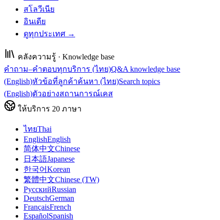
สโลวีเนีย
อินเดีย
ดูทุกประเทศ →
คลังความรู้ · Knowledge base
คำถาม–คำตอบทุกบริการ (ไทย)
Q&A knowledge base
(English)
หัวข้อที่ลูกค้าค้นหา (ไทย)
Search topics
(English)
ตัวอย่างสถานการณ์เคส
ให้บริการ
20
ภาษา
ไทย
Thai
English
English
简体中文
Chinese
日本語
Japanese
한국어
Korean
繁體中文
Chinese (TW)
Русский
Russian
Deutsch
German
Français
French
Español
Spanish