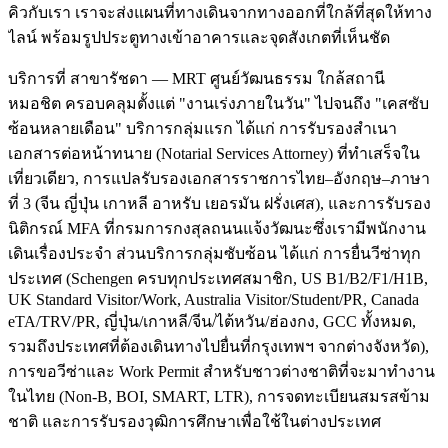
คิวกับเรา เราจะส่งแผนที่ทางเดินจากทางออกที่ใกล้ที่สุดให้ทาง
ไลน์ พร้อมรูปประตูทางเข้าอาคารและจุดสังเกตที่เห็นชัด
บริการที่ สาขารัชดา — MRT ศูนย์วัฒนธรรม ใกล้สถานี
หมอชิต ครอบคลุมตั้งแต่ "งานเร่งภายในวัน" ไปจนถึง "เคสซับ
ซ้อนหลายเดือน" บริการกลุ่มแรก ได้แก่ การรับรองสำเนา
เอกสารต่อหน้าทนาย (Notarial Services Attorney) ที่ทำเสร็จใน
เที่ยวเดียว, การแปลรับรองเอกสารราชการไทย–อังกฤษ–ภาษา
ที่ 3 (จีน ญี่ปุ่น เกาหลี อาหรับ เยอรมัน ฝรั่งเศส), และการรับรอง
นิติกรณ์ MFA ที่กรมการกงสุลถนนแจ้งวัฒนะซึ่งเรามีพนักงาน
เดินเรื่องประจำ ส่วนบริการกลุ่มซับซ้อน ได้แก่ การยื่นวีซ่าทุก
ประเทศ (Schengen ครบทุกประเทศสมาชิก, US B1/B2/F1/H1B,
UK Standard Visitor/Work, Australia Visitor/Student/PR, Canada
eTA/TRV/PR, ญี่ปุ่น/เกาหลี/จีน/ไต้หวัน/ฮ่องกง, GCC ทั้งหมด,
รวมถึงประเทศที่ต้องเดินทางไปยื่นที่กรุงเทพฯ จากต่างจังหวัด),
การขอวีซ่าและ Work Permit สำหรับชาวต่างชาติที่จะมาทำงาน
ในไทย (Non-B, BOI, SMART, LTR), การจดทะเบียนสมรสข้าม
ชาติ และการรับรองวุฒิการศึกษาเพื่อใช้ในต่างประเทศ