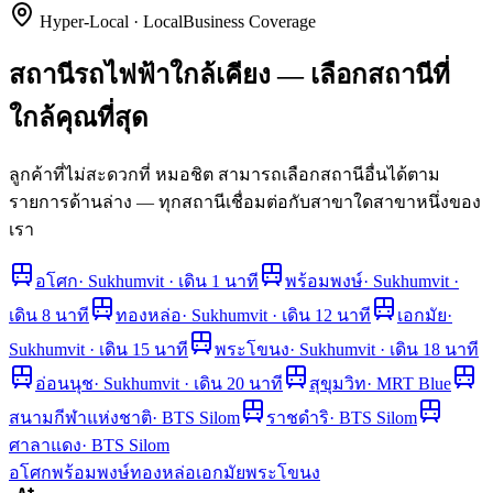
Hyper-Local · LocalBusiness Coverage
สถานีรถไฟฟ้าใกล้เคียง — เลือกสถานีที่
ใกล้คุณที่สุด
ลูกค้าที่ไม่สะดวกที่ หมอชิต สามารถเลือกสถานีอื่นได้ตาม
รายการด้านล่าง — ทุกสถานีเชื่อมต่อกับสาขาใดสาขาหนึ่งของ
เรา
อโศก
·
Sukhumvit · เดิน 1 นาที
พร้อมพงษ์
·
Sukhumvit ·
เดิน 8 นาที
ทองหล่อ
·
Sukhumvit · เดิน 12 นาที
เอกมัย
·
Sukhumvit · เดิน 15 นาที
พระโขนง
·
Sukhumvit · เดิน 18 นาที
อ่อนนุช
·
Sukhumvit · เดิน 20 นาที
สุขุมวิท
·
MRT Blue
สนามกีฬาแห่งชาติ
·
BTS Silom
ราชดำริ
·
BTS Silom
ศาลาแดง
·
BTS Silom
อโศก
พร้อมพงษ์
ทองหล่อ
เอกมัย
พระโขนง