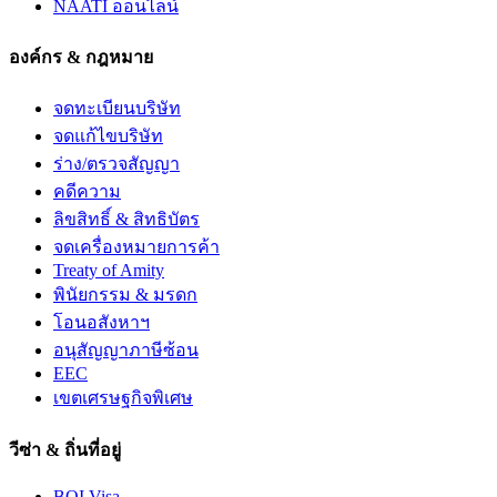
NAATI ออนไลน์
องค์กร & กฎหมาย
จดทะเบียนบริษัท
จดแก้ไขบริษัท
ร่าง/ตรวจสัญญา
คดีความ
ลิขสิทธิ์ & สิทธิบัตร
จดเครื่องหมายการค้า
Treaty of Amity
พินัยกรรม & มรดก
โอนอสังหาฯ
อนุสัญญาภาษีซ้อน
EEC
เขตเศรษฐกิจพิเศษ
วีซ่า & ถิ่นที่อยู่
BOI Visa