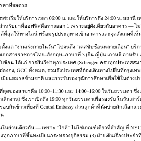
การหาที่จอดรถ
 เริ่มให้บริการเวลา 06:00 น. และให้บริการถึง 24:00 น. สถานี เพลิ
สำหรับมาที่ออฟฟิศคือทางออก 1 เพราะอยู่ฝั่งเดียวกับอาคาร — ไ
กล้ที่สุดให้ทางไลน์ พร้อมรูปประตูทางเข้าอาคารและจุดสังเกตที่เห็
ุมตั้งแต่ "งานเร่งภายในวัน" ไปจนถึง "เคสซับซ้อนหลายเดือน" บร
ับรองเอกสารราชการไทย–อังกฤษ–ภาษาที่ 3 (จีน ญี่ปุ่น เกาหลี อาหรั
ับซ้อน ได้แก่ การยื่นวีซ่าทุกประเทศ (Schengen ครบทุกประเทศสมาชิ
วัน/ฮ่องกง, GCC ทั้งหมด, รวมถึงประเทศที่ต้องเดินทางไปยื่นที่กรุง
เบียนสมรสข้ามชาติ และการรับรองวุฒิการศึกษาเพื่อใช้ในต่างป
ที่สุดของสาขาคือ 10:00–11:30 และ 14:00–16:00 ในวันธรรมดา ซึ่งเป
าเลิกงาน) ซึ่งเราเปิดถึง 19:00 ทุกวันธรรมดาเพื่อรองรับ ในวันเสา
อบกินข้าวเที่ยงที่ Central Embassy ส่วนลูกค้าที่นัดบ่ายมักเลือกแ
าน
อื่นในย่านเดียวกัน — เพราะ "ใกล้" ไม่ใช่เกณฑ์เดียวที่สำคัญ ที่ NYC
าษาที่ขึ้นทะเบียนกระทรวงยุติธรรม (3) ฝ่ายเดินเรื่องประจำที่ก