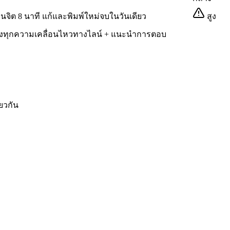
ินจิต 8 นาที แก้และพิมพ์ใหม่จบในวันเดียว
สูง
แจ้งทุกความเคลื่อนไหวทางไลน์ + แนะนำการตอบ
ียวกัน