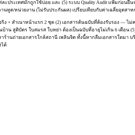
ประเทศมักถูกใช้บ่อย และ (5) ระบบ Quality Audit แฟ้มก่อนยื่นจ
สถานทูต/หน่วยงาน (ไม่รับประกันผล) เปรียบเทียบกับค่าเฉลี่ยอุตสา
เล่มจริง + สำเนาหน้าแรก 2 ชุด (2) เอกสารต้นฉบับที่ต้องรับรอง 
าน สูติบัตร ใบสมรส ใบหย่า ต้องเป็นฉบับที่อายุไม่เกิน 6 เดือน (5
้านถ่ายเอกสารใกล้สถานี เพลินจิต ทั้งนี้หากลืมเอกสารใดมา บริเ
ได้