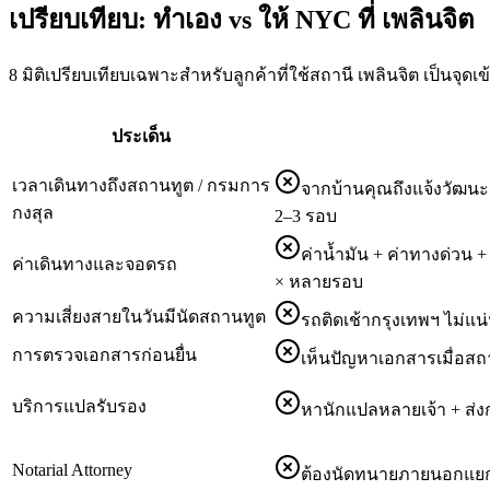
เปรียบเทียบ: ทำเอง vs ให้ NYC ที่ เพลินจิต
8 มิติเปรียบเทียบเฉพาะสำหรับลูกค้าที่ใช้สถานี เพลินจิต เป็นจุด
ประเด็น
เวลาเดินทางถึงสถานทูต / กรมการ
จากบ้านคุณถึงแจ้งวัฒนะ 
กงสุล
2–3 รอบ
ค่าน้ำมัน + ค่าทางด่วน
ค่าเดินทางและจอดรถ
× หลายรอบ
ความเสี่ยงสายในวันมีนัดสถานทูต
รถติดเช้ากรุงเทพฯ ไม่แน
การตรวจเอกสารก่อนยื่น
เห็นปัญหาเอกสารเมื่อสถานท
บริการแปลรับรอง
หานักแปลหลายเจ้า + ส่ง
Notarial Attorney
ต้องนัดทนายภายนอกแยกอี