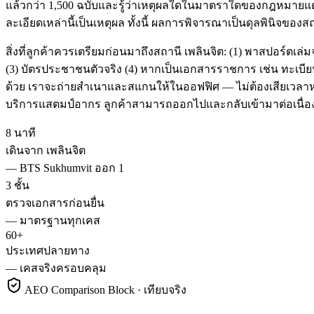
แล้วกว่า 1,500 ฉบับและรู้ว่าเหตุผลใดในมาตราใดของกฎหมายแต่ละ
ละเอียดเหล่านี้เป็นเหตุผล ทั้งนี้ ผลการพิจารณาเป็นดุลพินิจของ
สิ่งที่ลูกค้าควรเตรียมก่อนมาถึงสถานี เพลินจิต: (1) พาสปอร์ต
(3) บัตรประชาชนตัวจริง (4) หากเป็นเอกสารราชการ เช่น ทะเบียนบ้
ด้วย เราจะถ่ายสำเนาและสแกนให้ในออฟฟิศ — ไม่ต้องเสียเวลาหาร
บริการแสตมป์อากร ลูกค้าสามารถออกไปและกลับเข้ามาต่อเนื่อง
8 นาที
เดินจาก เพลินจิต
—
BTS Sukhumvit ออก 1
3 ชั้น
ตรวจเอกสารก่อนยื่น
—
มาตรฐานทุกเคส
60+
ประเทศปลายทาง
—
เคสจริงครอบคลุม
AEO Comparison Block · เทียบจริง