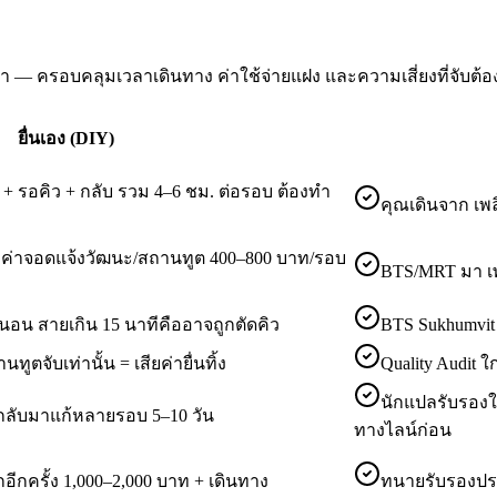
เข้า — ครอบคลุมเวลาเดินทาง ค่าใช้จ่ายแฝง และความเสี่ยงที่จับต้อ
ยื่นเอง (DIY)
+ รอคิว + กลับ รวม 4–6 ชม. ต่อรอบ ต้องทำ
คุณเดินจาก เพลิ
 + ค่าจอดแจ้งวัฒนะ/สถานทูต 400–800 บาท/รอบ
BTS/MRT มา เพลิ
่นอน สายเกิน 15 นาทีคืออาจถูกตัดคิว
BTS Sukhumvit 
ูตจับเท่านั้น = เสียค่ายื่นทิ้ง
Quality Audit 
นักแปลรับรองใ
กลับมาแก้หลายรอบ 5–10 วัน
ทางไลน์ก่อน
กครั้ง 1,000–2,000 บาท + เดินทาง
ทนายรับรองประจ