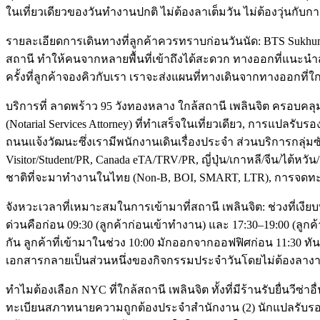
ในเที่ยวเดียวของวันทำงานปกติ ไม่ต้องลาเต็มวัน ไม่ต้องวุ่นกับ
รายละเอียดการเดินทางที่ลูกค้าควรทราบก่อนวันนัด: BTS Sukhumvit
สถานี ทำให้คนจากหลายพื้นที่เข้าถึงได้สะดวก ทางออกที่แนะนำ
ครั้งที่ลูกค้าจองคิวกับเรา เราจะส่งแผนที่ทางเดินจากทางออกที่ใ
บริการที่ ลาดพร้าว 95 วังทองหลาง ใกล้สถานี เพลินจิต ครอบคล
(Notarial Services Attorney) ที่ทำเสร็จในเที่ยวเดียว, การแปลร
ถนนแจ้งวัฒนะซึ่งเรามีพนักงานเดินเรื่องประจำ ส่วนบริการกลุ่มซ
Visitor/Student/PR, Canada eTA/TRV/PR, ญี่ปุ่น/เกาหลี/จีน/ไต้ห
ชาติที่จะมาทำงานในไทย (Non-B, BOI, SMART, LTR), การจดทะ
จังหวะเวลาที่เหมาะสมในการเข้ามาที่สถานี เพลินจิต: ช่วงที่เงียบ
ด่วนคือก่อน 09:30 (ลูกค้าก่อนเข้าทำงาน) และ 17:30–19:00 (ลูกค้
กัน ลูกค้าที่เข้ามาในช่วง 10:00 มักออกจากออฟฟิศก่อน 11:30 ทันร
เอกสารกลายเป็นส่วนหนึ่งของกิจกรรมประจำวันโดยไม่ต้องลาง
ทำไมต้องเลือก NYC ที่ใกล้สถานี เพลินจิต ทั้งที่มีร้านรับยื่นวีซ่า
ทะเบียนสภาทนายความถูกต้องประจำสำนักงาน (2) นักแปลรับรองทุกภ