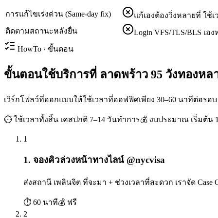
การแก้ไขเร่งด่วน (Same-day fix)
แก้เองต้องวิ่งหลายที่ ใ
ติดตามสถานะหลังยื่น
Login VFS/TLS/BLS เองท
HowTo · ขั้นตอน
ขั้นตอนใช้บริการที่ ลาดพร้าว 95 วังทองหลาง
เวิร์กโฟลว์ที่ออกแบบให้ใช้เวลาที่ออฟฟิศเพียง 30–60 นาทีต่อรอบ
⏱ ใช้เวลาทั้งสิ้น
เคสปกติ 7–14 วันทำการ
💰 งบประมาณ
เริ่มต้น
1
1. จองคิวล่วงหน้าทางไลน์ @nycvisa
ส่งสถานี เพลินจิต ที่จะมา + ช่วงเวลาที่สะดวก เราจัด 
⏱
60 นาที
💰
ฟรี
2