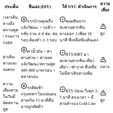
ความ
ประเด็น
ยื่นเอง (DIY)
ให้ NYC ดำเนินการ
เสี่ยง
เวลาเดิน
จากบ้านคุณถึง
คุณเดินจาก
ทางถึง
แจ้งวัฒนะ + รอคิว +
สะพานตากสิน
สถานทูต
สูง
กลับ รวม 4–6 ชม. ต่อ
ทางออก 1 เพียง 18
/ กรมการ
รอบ ต้องทำ 2–3 รอบ
นาที ที่เหลือทีมเดินเอง
กงสุล
ค่าน้ำมัน + ค่า
BTS/MRT มา
ค่าเดิน
ทางด่วน + ค่าจอด
สะพานตากสิน เที่ยว
ทางและ
แจ้งวัฒนะ/สถานทูต
กลาง
เดียว ~40 บาท ที่เหลือ
จอดรถ
400–800 บาท/รอบ ×
ไม่มีค่าเดินทางเพิ่ม
หลายรอบ
ความ
รถติดเช้า
เสี่ยงสาย
BTS Silom วิ่งทุก 2–
กรุงเทพฯ ไม่แน่นอน
ในวันมี
5 นาที ตรงเวลา + มี
สูง
สายเกิน 15 นาทีคือ
นัดสถาน
สายสำรอง Gold Line
อาจถูกตัดคิว
ทูต