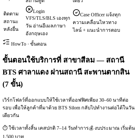
สถานทูต
เดียว
Login
ติดตาม
Case Officer แจ้งทุก
VFS/TLS/BLS เองทุก
สถานะ
ความเคลื่อนไหวทาง
วัน อ่านอีเมลภาษา
หลังยื่น
ไลน์ + แนะนำการตอบ
อังกฤษเอง
HowTo · ขั้นตอน
ขั้นตอนใช้บริการที่ สาขาสีลม — สถานี
BTS ศาลาแดง ผ่านสถานี สะพานตากสิน
(7 ขั้น)
เวิร์กโฟลว์ที่ออกแบบให้ใช้เวลาที่ออฟฟิศเพียง 30–60 นาทีต่อ
รอบ เพื่อให้ลูกค้าที่มาด้วย BTS Silom กลับไปทำงานต่อได้ในวัน
เดียวกัน
⏱ ใช้เวลาทั้งสิ้น
เคสปกติ 7–14 วันทำการ
💰 งบประมาณ
เริ่มต้น
1,500 บาท