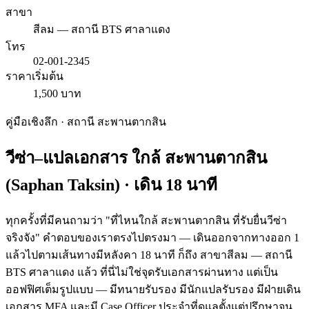
สาขา
สีลม — สถานี BTS ศาลาแดง
โทร
02-001-2345
ราคาเริ่มต้น
1,500 บาท
คู่มือเชิงลึก · สถานี
สะพานตากสิน
วีซ่า–แปลเอกสาร ใกล้
สะพานตากสิน
(
Saphan Taksin
) · เดิน
18
นาที
ทุกครั้งที่มีคนถามว่า "ที่ไหนใกล้ สะพานตากสิน ที่รับยื่นวีซ่า
จริงจัง" คำตอบของเราตรงไปตรงมา — เดินออกจากทางออก 1
แล้วไปตามเส้นทางมีหลังคา 18 นาที ก็ถึง สาขาสีลม — สถานี
BTS ศาลาแดง แล้ว ที่นี่ไม่ใช่จุดรับเอกสารผ่านทาง แต่เป็น
ออฟฟิศเต็มรูปแบบ — มีทนายรับรอง มีนักแปลรับรอง มีฝ่ายเดิน
เอกสาร MFA และมี Case Officer ประจำที่ดูแลตั้งแต่ปรึกษาจน