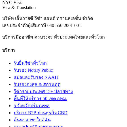
NYC Visa
.
Visa & Translation
บริษัท เอ็นวายซี วีซ่า แอนด์ ทรานสเลชั่น จำกัด
เลขประจำตัวผู้เสียภาษี
040-556-2001-001
บริการมืออาชีพ ครบวงจร ทั่วประเทศไทยและทั่วโลก
บริการ
รับยื่นวีซ่าทั่วโลก
รับรอง Notary Public
แปลและรับรอง NAATI
รับรองกงสุล & สถานทูต
วีซ่ารายประเทศ 15+ ปลายทาง
พื้นที่ให้บริการ 50 เขต กทม.
5 จังหวัดปริมณฑล
บริการ B2B ย่านธุรกิจ CBD
ค้นหาสาขาใกล้ฉัน
ตรวจประวัติอาชญากรรม