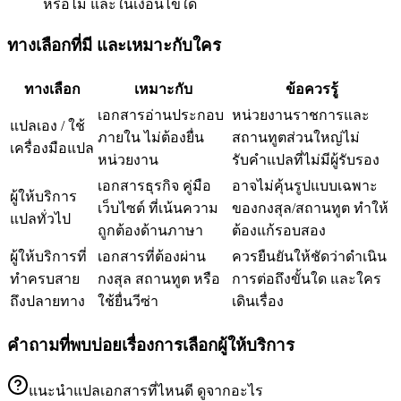
หรือไม่ และในเงื่อนไขใด
ทางเลือกที่มี และเหมาะกับใคร
ทางเลือก
เหมาะกับ
ข้อควรรู้
เอกสารอ่านประกอบ
หน่วยงานราชการและ
แปลเอง / ใช้
ภายใน ไม่ต้องยื่น
สถานทูตส่วนใหญ่ไม่
เครื่องมือแปล
หน่วยงาน
รับคำแปลที่ไม่มีผู้รับรอง
เอกสารธุรกิจ คู่มือ
อาจไม่คุ้นรูปแบบเฉพาะ
ผู้ให้บริการ
เว็บไซต์ ที่เน้นความ
ของกงสุล/สถานทูต ทำให้
แปลทั่วไป
ถูกต้องด้านภาษา
ต้องแก้รอบสอง
ผู้ให้บริการที่
เอกสารที่ต้องผ่าน
ควรยืนยันให้ชัดว่าดำเนิน
ทำครบสาย
กงสุล สถานทูต หรือ
การต่อถึงขั้นใด และใคร
ถึงปลายทาง
ใช้ยื่นวีซ่า
เดินเรื่อง
คำถามที่พบบ่อยเรื่องการเลือกผู้ให้บริการ
แนะนำแปลเอกสารที่ไหนดี ดูจากอะไร