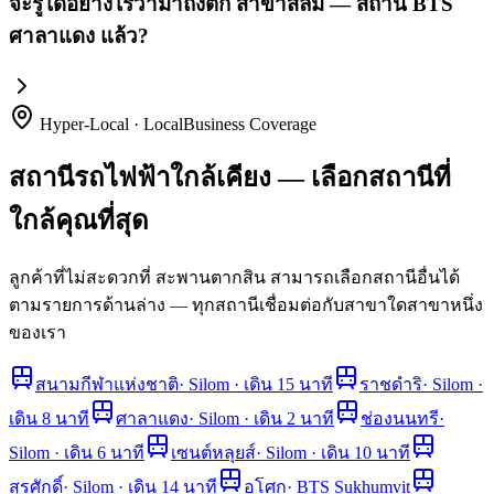
จะรู้ได้อย่างไรว่ามาถึงตึก สาขาสีลม — สถานี BTS
ศาลาแดง แล้ว?
Hyper-Local · LocalBusiness Coverage
สถานีรถไฟฟ้าใกล้เคียง — เลือกสถานีที่
ใกล้คุณที่สุด
ลูกค้าที่ไม่สะดวกที่ สะพานตากสิน สามารถเลือกสถานีอื่นได้
ตามรายการด้านล่าง — ทุกสถานีเชื่อมต่อกับสาขาใดสาขาหนึ่ง
ของเรา
สนามกีฬาแห่งชาติ
·
Silom · เดิน 15 นาที
ราชดำริ
·
Silom ·
เดิน 8 นาที
ศาลาแดง
·
Silom · เดิน 2 นาที
ช่องนนทรี
·
Silom · เดิน 6 นาที
เซนต์หลุยส์
·
Silom · เดิน 10 นาที
สุรศักดิ์
·
Silom · เดิน 14 นาที
อโศก
·
BTS Sukhumvit