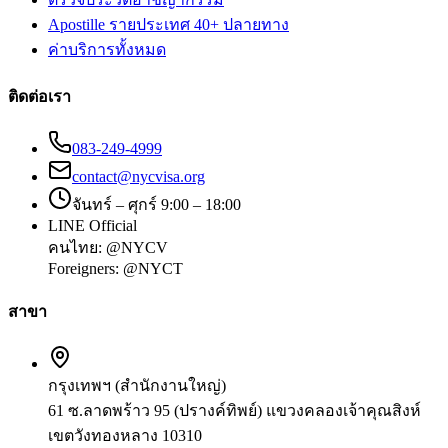
Apostille รายประเทศ 40+ ปลายทาง
ค่าบริการทั้งหมด
ติดต่อเรา
083-249-4999
contact@nycvisa.org
จันทร์ – ศุกร์ 9:00 – 18:00
LINE Official
คนไทย:
@NYCV
Foreigners:
@NYCT
สาขา
กรุงเทพฯ (สำนักงานใหญ่)
61 ซ.ลาดพร้าว 95 (ปรางค์ทิพย์) แขวงคลองเจ้าคุณสิงห์
เขตวังทองหลาง 10310