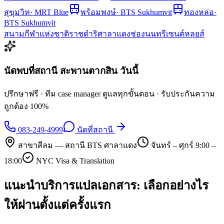
สุขุมวิท
·
MRT Blue
พร้อมพงษ์
·
BTS Sukhumvit
ทองหล่อ
·
BTS Sukhumvit
สนามกีฬาแห่งชาติ
ราชดำริ
ศาลาแดง
ช่องนนทรี
เซนต์หลุยส์
นัดพบที่สถานี
สะพานตากสิน
วันนี้
ปรึกษาฟรี · ทีม case manager ดูแลทุกขั้นตอน · รับประกันความ
ถูกต้อง 100%
083-249-4999
นัดที่สถานี
สาขาสีลม — สถานี BTS ศาลาแดง
จันทร์ – ศุกร์ 9:00 –
18:00
NYC Visa & Translation
แนะนำบริการแปลเอกสาร: เลือกอย่างไร
ให้ผ่านตั้งแต่ครั้งแรก