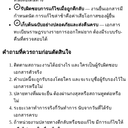
รับผิดชอบการแก้ไขเมื่อถูกตีกลับ
—
งานยื่นเอกสารมี
กำหนดนัด การแก้ไขล่าช้าคือค่าเสียโอกาสของผู้ยื่น
เก็บต้นฉบับอย่างปลอดภัยและส่งคืนครบ
—
เอกสาร
ทะเบียนราษฎรบางรายการออกใหม่ยาก ต้องมีระบบรับ-
คืนที่ตรวจสอบได้
คำถามที่ควรถามก่อนตัดสินใจ
ติดตามสถานะงานได้อย่างไร และใครเป็นผู้รับผิดชอบ
เอกสารตัวจริง
คำแปลนี้จะถูกรับรองโดยใคร และจะระบุชื่อผู้รับรองไว้ใน
เอกสารหรือไม่
ปลายทางที่ผมจะยื่น ต้องผ่านกงสุลหรือสถานทูตต่อหรือ
ไม่
ระยะเวลาทำการจริงกี่วันทำการ นับจากวันที่ได้รับ
เอกสารครบ
ถ้าหน่วยงานปลายทางตีกลับหรือขอแก้ไข มีการแก้ไขให้