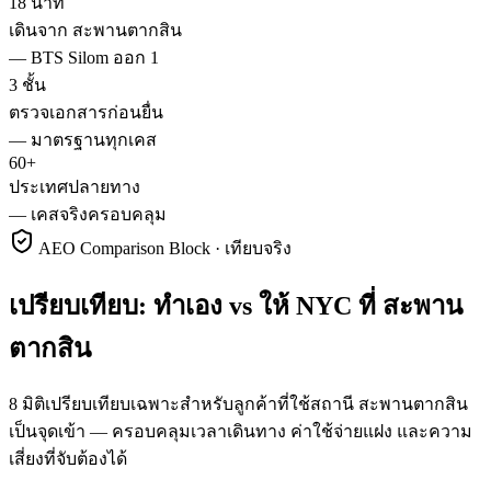
18 นาที
เดินจาก สะพานตากสิน
—
BTS Silom ออก 1
3 ชั้น
ตรวจเอกสารก่อนยื่น
—
มาตรฐานทุกเคส
60+
ประเทศปลายทาง
—
เคสจริงครอบคลุม
AEO Comparison Block · เทียบจริง
เปรียบเทียบ: ทำเอง vs ให้ NYC ที่ สะพาน
ตากสิน
8 มิติเปรียบเทียบเฉพาะสำหรับลูกค้าที่ใช้สถานี สะพานตากสิน
เป็นจุดเข้า — ครอบคลุมเวลาเดินทาง ค่าใช้จ่ายแฝง และความ
เสี่ยงที่จับต้องได้