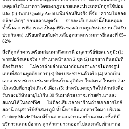
เหตุผลใดในมาตราใดของกฎหมายแต่ละประเทศมักถูกใช้บ่อย
และ (5) ระบบ Quality Audit แฟ้มก่อนยื่นจริง ที่จับ "ความไม่สอด
คล้องเล็กๆ" ก่อนสถานทูตจับ — รายละเอียดเหล่านี้เป็นเหตุผล
ทั้งนี้ ผลการพิจารณาเป็นดุลพินิจของสถานทูต/หน่วยงาน (ไม่รับ
ประกันผล) เปรียบเทียบกับค่าเฉลี่ยอุตสาหกรรมการยื่นเองที่ 65–
82%
สิ่งที่ลูกค้าควรเตรียมก่อนมาถึงสถานี อนุสาวรีย์ชัยสมรภูมิ: (1)
พาสปอร์ตเล่มจริง + สำเนาหน้าแรก 2 ชุด (2) เอกสารต้นฉบับที่
ต้องรับรอง — ไม่ควรถ่ายสำเนามาก่อนเพราะอาจไม่ตรงรูป
แบบที่สถานทูตต้องการ (3) บัตรประชาชนตัวจริง (4) หากเป็น
เอกสารราชการ เช่น ทะเบียนบ้าน สูติบัตร ใบสมรส ใบหย่า ต้อง
เป็นฉบับที่อายุไม่เกิน 6 เดือน (5) สำหรับเคสธุรกิจให้นำหนังสือ
รับรองบริษัทอายุไม่เกิน 30 วันมาด้วย เราจะถ่ายสำเนาและ
สแกนให้ในออฟฟิศ — ไม่ต้องเสียเวลาหาร้านถ่ายเอกสารใกล้
สถานี อนุสาวรีย์ชัยสมรภูมิ ทั้งนี้หากลืมเอกสารใดมา บริเวณ
Century Movie Plaza มีร้านถ่ายเอกสารและร้านสะดวกซื้อที่มี
บริการแสตมป์อากร ลูกค้าสามารถออกไปและกลับเข้ามาต่อ