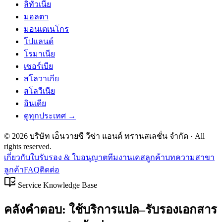
ลิทัวเนีย
มอลตา
มอนเตเนโกร
โปแลนด์
โรมาเนีย
เซอร์เบีย
สโลวาเกีย
สโลวีเนีย
อินเดีย
ดูทุกประเทศ →
©
2026
บริษัท เอ็นวายซี วีซ่า แอนด์ ทรานสเลชั่น จำกัด
· All
rights reserved.
เกี่ยวกับ
ใบรับรอง & ใบอนุญาต
ทีมงาน
เคสลูกค้า
บทความ
สาขา
ลูกค้า
FAQ
ติดต่อ
Service Knowledge Base
คลังคำตอบ: ใช้บริการแปล–รับรองเอกสาร