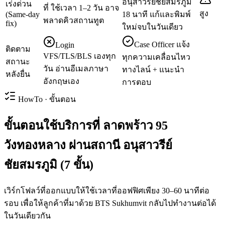
อนุสาวรีย์ชัยสมรภูมิ
เร่งด่วน
ที่ ใช้เวลา 1–2 วัน อาจ
สูง
(Same-day
18 นาที แก้และพิมพ์
พลาดคิวสถานทูต
fix)
ใหม่จบในวันเดียว
Case Officer แจ้ง
Login
ติดตาม
VFS/TLS/BLS เองทุก
ทุกความเคลื่อนไหว
สถานะ
วัน อ่านอีเมลภาษา
ทางไลน์ + แนะนำ
หลังยื่น
อังกฤษเอง
การตอบ
HowTo · ขั้นตอน
ขั้นตอนใช้บริการที่ ลาดพร้าว 95
วังทองหลาง ผ่านสถานี อนุสาวรีย์
ชัยสมรภูมิ (7 ขั้น)
เวิร์กโฟลว์ที่ออกแบบให้ใช้เวลาที่ออฟฟิศเพียง 30–60 นาทีต่อ
รอบ เพื่อให้ลูกค้าที่มาด้วย BTS Sukhumvit กลับไปทำงานต่อได้
ในวันเดียวกัน