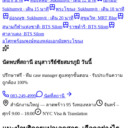
เดิน 8 นาที
ทองหล่อ
·
Sukhumvit · เดิน 12 นาที
เอกมัย
·
Sukhumvit · เดิน 15 นาที
พระโขนง
·
Sukhumvit · เดิน 18 นาที
อ่อนนุช
·
Sukhumvit · เดิน 20 นาที
สุขุมวิท
·
MRT Blue
สนามกีฬาแห่งชาติ
·
BTS Silom
ราชดำริ
·
BTS Silom
ศาลาแดง
·
BTS Silom
อโศก
พร้อมพงษ์
ทองหล่อ
เอกมัย
พระโขนง
นัดพบที่สถานี
อนุสาวรีย์ชัยสมรภูมิ
วันนี้
ปรึกษาฟรี · ทีม case manager ดูแลทุกขั้นตอน · รับประกันความ
ถูกต้อง 100%
083-249-4999
นัดที่สถานี
สำนักงานใหญ่ — ลาดพร้าว 95 วังทองหลาง
จันทร์ –
ศุกร์ 9:00 – 18:00
NYC Visa & Translation