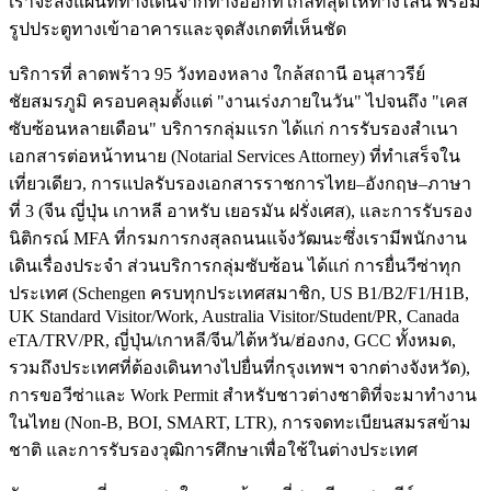
เราจะส่งแผนที่ทางเดินจากทางออกที่ใกล้ที่สุดให้ทางไลน์ พร้อม
รูปประตูทางเข้าอาคารและจุดสังเกตที่เห็นชัด
บริการที่ ลาดพร้าว 95 วังทองหลาง ใกล้สถานี อนุสาวรีย์
ชัยสมรภูมิ ครอบคลุมตั้งแต่ "งานเร่งภายในวัน" ไปจนถึง "เคส
ซับซ้อนหลายเดือน" บริการกลุ่มแรก ได้แก่ การรับรองสำเนา
เอกสารต่อหน้าทนาย (Notarial Services Attorney) ที่ทำเสร็จใน
เที่ยวเดียว, การแปลรับรองเอกสารราชการไทย–อังกฤษ–ภาษา
ที่ 3 (จีน ญี่ปุ่น เกาหลี อาหรับ เยอรมัน ฝรั่งเศส), และการรับรอง
นิติกรณ์ MFA ที่กรมการกงสุลถนนแจ้งวัฒนะซึ่งเรามีพนักงาน
เดินเรื่องประจำ ส่วนบริการกลุ่มซับซ้อน ได้แก่ การยื่นวีซ่าทุก
ประเทศ (Schengen ครบทุกประเทศสมาชิก, US B1/B2/F1/H1B,
UK Standard Visitor/Work, Australia Visitor/Student/PR, Canada
eTA/TRV/PR, ญี่ปุ่น/เกาหลี/จีน/ไต้หวัน/ฮ่องกง, GCC ทั้งหมด,
รวมถึงประเทศที่ต้องเดินทางไปยื่นที่กรุงเทพฯ จากต่างจังหวัด),
การขอวีซ่าและ Work Permit สำหรับชาวต่างชาติที่จะมาทำงาน
ในไทย (Non-B, BOI, SMART, LTR), การจดทะเบียนสมรสข้าม
ชาติ และการรับรองวุฒิการศึกษาเพื่อใช้ในต่างประเทศ