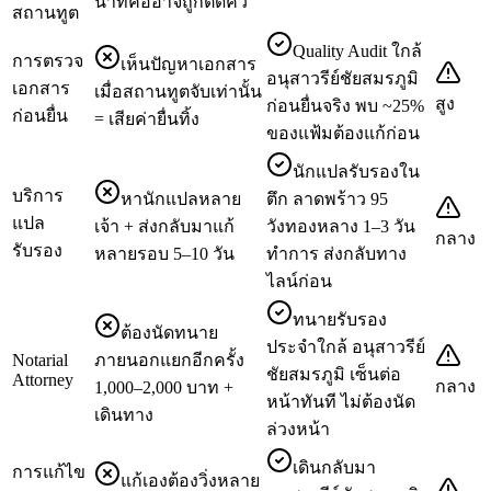
นาทีคืออาจถูกตัดคิว
สถานทูต
Quality Audit ใกล้
การตรวจ
เห็นปัญหาเอกสาร
อนุสาวรีย์ชัยสมรภูมิ
เอกสาร
เมื่อสถานทูตจับเท่านั้น
สูง
ก่อนยื่นจริง พบ ~25%
ก่อนยื่น
= เสียค่ายื่นทิ้ง
ของแฟ้มต้องแก้ก่อน
นักแปลรับรองใน
บริการ
หานักแปลหลาย
ตึก ลาดพร้าว 95
แปล
เจ้า + ส่งกลับมาแก้
วังทองหลาง 1–3 วัน
กลาง
รับรอง
หลายรอบ 5–10 วัน
ทำการ ส่งกลับทาง
ไลน์ก่อน
ทนายรับรอง
ต้องนัดทนาย
ประจำใกล้ อนุสาวรีย์
Notarial
ภายนอกแยกอีกครั้ง
ชัยสมรภูมิ เซ็นต่อ
Attorney
กลาง
1,000–2,000 บาท +
หน้าทันที ไม่ต้องนัด
เดินทาง
ล่วงหน้า
เดินกลับมา
การแก้ไข
แก้เองต้องวิ่งหลาย