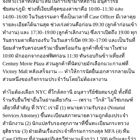
จังหวะเวลาที่เหมาะสมในการเข้ามาที่สถานี อนุสาวรีย์
ชัยสมรภูมิ: ช่วงที่เงียบที่สุดของสาขาคือ 10:00–11:30 และ
14:00–16:00 ในวันธรรมดา ซึ่งเป็นเวลาที่ Case Officer มีเวลาคุย
รายละเอียดได้นานสุด ช่วงเร่งด่วนคือก่อน 09:30 (ลูกค้าก่อนเข้า
ทำงาน) และ 17:30–19:00 (ลูกค้าเลิกงาน) ซึ่งเราเปิดถึง 19:00 ทุก
วันธรรมดาเพื่อรองรับ ในวันเสาร์เปิด 09:30–17:00 และเป็นวันที่
นิยมสำหรับครอบครัวมายื่นพร้อมกัน ลูกค้าที่เข้ามาในช่วง
10:00 มักออกจากออฟฟิศก่อน 11:30 ทันรอบกินข้าวเที่ยงที่
Century Movie Plaza ส่วนลูกค้าที่นัดบ่ายมักเลือกแวะกาแฟที่
Victory Mall หลังเสร็จงาน — ทำให้การนัดยื่นเอกสารกลายเป็น
ส่วนหนึ่งของกิจกรรมประจำวันโดยไม่ต้องลางาน
ทำไมต้องเลือก NYC ที่ใกล้สถานี อนุสาวรีย์ชัยสมรภูมิ ทั้งที่มี
ร้านรับยื่นวีซ่าอื่นในย่านเดียวกัน — เพราะ "ใกล้" ไม่ใช่เกณฑ์
เดียวที่สำคัญ ที่ NYC เรามี (1) ทนายความรับรอง (Notarial
Services Attorney) ขึ้นทะเบียนสภาทนายความถูกต้องประจำ
สำนักงาน (2) นักแปลรับรองทุกภาษาที่ขึ้นทะเบียนกระทรวง
ยุติธรรม (3) ฝ่ายเดินเรื่องประจำที่กรมการกงสุล MFA (4) ทีม
Case Officer ที่อ่านผลปฏิเสธวีซ่ามาแล้วกว่า 1,500 ฉบับและรู้ว่า