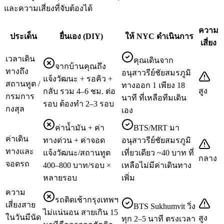
และความเสี่ยงที่จับต้องได้
ความ
ประเด็น
ยื่นเอง (DIY)
ให้ NYC ดำเนินการ
เสี่ยง
เวลาเดิน
คุณเดินจาก
จากบ้านคุณถึง
ทางถึง
อนุสาวรีย์ชัยสมรภูมิ
แจ้งวัฒนะ + รอคิว +
สถานทูต /
ทางออก 1 เพียง 18
สูง
กลับ รวม 4–6 ชม. ต่อ
กรมการ
นาที ที่เหลือทีมเดิน
รอบ ต้องทำ 2–3 รอบ
กงสุล
เอง
ค่าน้ำมัน + ค่า
BTS/MRT มา
ค่าเดิน
ทางด่วน + ค่าจอด
อนุสาวรีย์ชัยสมรภูมิ
ทางและ
แจ้งวัฒนะ/สถานทูต
เที่ยวเดียว ~40 บาท ที่
กลาง
จอดรถ
400–800 บาท/รอบ ×
เหลือไม่มีค่าเดินทาง
หลายรอบ
เพิ่ม
ความ
รถติดเช้ากรุงเทพฯ
เสี่ยงสาย
BTS Sukhumvit วิ่ง
ไม่แน่นอน สายเกิน 15
ในวันมีนัด
สูง
ทุก 2–5 นาที ตรงเวลา