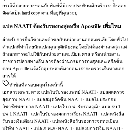
กรณีที่ปลายทางขอฉบับพิมพ์ที่มีตราประทับหมึกจริง เราจึงค่อย
จัดส่งเป็น hard copy ตามที่อยู่ที่คุณระบุ
แปล NAATI ต้องรับรองกงสุลหรือ Apostille เพิ่มไหม
สำหรับการยื่นวีซ่าและคำขอกับหน่วยงานออสเตรเลีย โดยทั่วไป
คำแปลที่ทำโดยนักแปลคุณวุฒิเพียงพอโดยไม่ต้องผ่านกงสุล แต่
ถ้าเอกสารจะไปใช้กับหน่วยงานทะเบียน ศาล หรือหน่วยงาน
ราชการปลายทางอื่น อาจต้องผ่านกรมการกงสุลและ/หรือขั้น
ตอน Apostille แจ้งวัตถุประสงค์มาก่อน เราจะตรวจเส้นทางเอก
สารให้
หัวข้อที่ครอบคลุมในหน้านี้
เอกสารเฉพาะทาง
:
แปลใบรับรองแพทย์ NAATI · แปลผลตรวจ
สุขภาพ NAATI · แปลสมุดวัคซีน NAATI · แปลใบประกอบ
วิชาชีพพยาบาล NAATI · แปลใบ ก.พ. รับรองวุฒิ · แปล รบ.1
ปพ.1 NAATI · แปลใบรับรองผลการเรียน NAATI · แปลหนังสือ
รับรองเงินเดือน NAATI · แปลหนังสือรับรองการจดทะเบียน
บริษัท NAATI · แปล ภ.พ.20 NAATI · แปลงบการเงิน NAATI ·