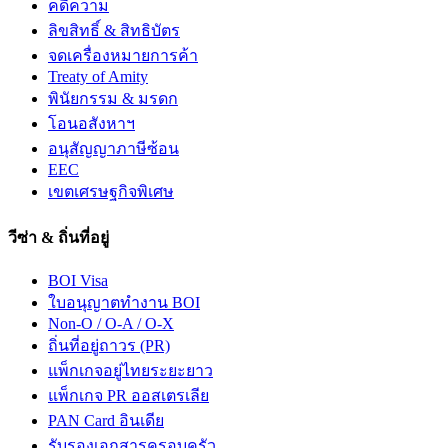
คดีความ
ลิขสิทธิ์ & สิทธิบัตร
จดเครื่องหมายการค้า
Treaty of Amity
พินัยกรรม & มรดก
โอนอสังหาฯ
อนุสัญญาภาษีซ้อน
EEC
เขตเศรษฐกิจพิเศษ
วีซ่า & ถิ่นที่อยู่
BOI Visa
ใบอนุญาตทำงาน BOI
Non-O / O-A / O-X
ถิ่นที่อยู่ถาวร (PR)
แพ็กเกจอยู่ไทยระยะยาว
แพ็กเกจ PR ออสเตรเลีย
PAN Card อินเดีย
รับรองเอกสารครอบครัว