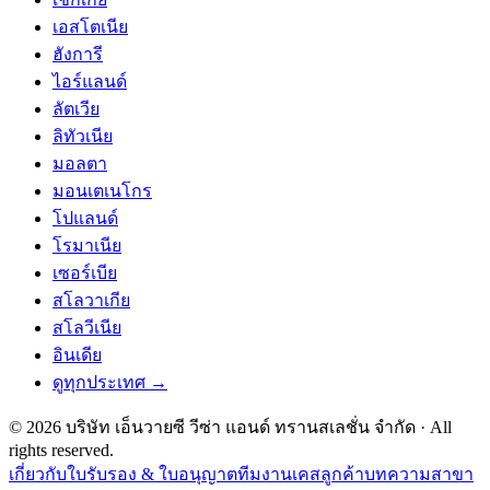
เอสโตเนีย
ฮังการี
ไอร์แลนด์
ลัตเวีย
ลิทัวเนีย
มอลตา
มอนเตเนโกร
โปแลนด์
โรมาเนีย
เซอร์เบีย
สโลวาเกีย
สโลวีเนีย
อินเดีย
ดูทุกประเทศ →
©
2026
บริษัท เอ็นวายซี วีซ่า แอนด์ ทรานสเลชั่น จำกัด
· All
rights reserved.
เกี่ยวกับ
ใบรับรอง & ใบอนุญาต
ทีมงาน
เคสลูกค้า
บทความ
สาขา