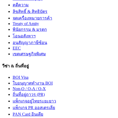
คดีความ
ลิขสิทธิ์ & สิทธิบัตร
จดเครื่องหมายการค้า
Treaty of Amity
พินัยกรรม & มรดก
โอนอสังหาฯ
อนุสัญญาภาษีซ้อน
EEC
เขตเศรษฐกิจพิเศษ
วีซ่า & ถิ่นที่อยู่
BOI Visa
ใบอนุญาตทำงาน BOI
Non-O / O-A / O-X
ถิ่นที่อยู่ถาวร (PR)
แพ็กเกจอยู่ไทยระยะยาว
แพ็กเกจ PR ออสเตรเลีย
PAN Card อินเดีย