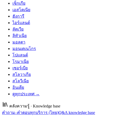
เช็กเกีย
เอสโตเนีย
ฮังการี
ไอร์แลนด์
ลัตเวีย
ลิทัวเนีย
มอลตา
มอนเตเนโกร
โปแลนด์
โรมาเนีย
เซอร์เบีย
สโลวาเกีย
สโลวีเนีย
อินเดีย
ดูทุกประเทศ →
คลังความรู้ · Knowledge base
คำถาม–คำตอบทุกบริการ (ไทย)
Q&A knowledge base