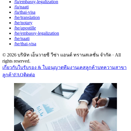
/fa/embassy-legalization
/fa/naati
/fa/thai-visa
/he/translation
/he/notary
/he/apostille
/he/embassy-legalization
/he/naati
/he/thai-visa
©
2026
บริษัท เอ็นวายซี วีซ่า แอนด์ ทรานสเลชั่น จำกัด
· All
rights reserved.
เกี่ยวกับ
ใบรับรอง & ใบอนุญาต
ทีมงาน
เคสลูกค้า
บทความ
สาขา
ลูกค้า
FAQ
ติดต่อ