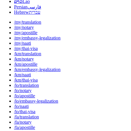
ລາວ
Lao
Persian
فارسی
Hebrew
עברית
/my/translation
/my/notary
/my/apostille
/my/embassy-legalization
/my/naati
/my/thai-visa
/km/translation
/km/notary
/km/apostille
/km/embassy-legalization
/km/naati
/km/thai-visa
/lo/translation
/lo/notary
/lo/apostille
/lo/embassy-legalization
/lo/naati
/lo/thai-visa
/fa/translation
/fa/notary
/fa/apostille