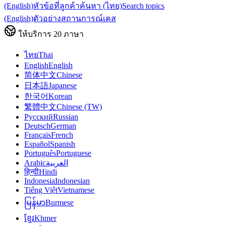
(English)
หัวข้อที่ลูกค้าค้นหา (ไทย)
Search topics
(English)
ตัวอย่างสถานการณ์เคส
ให้บริการ
20
ภาษา
ไทย
Thai
English
English
简体中文
Chinese
日本語
Japanese
한국어
Korean
繁體中文
Chinese (TW)
Русский
Russian
Deutsch
German
Français
French
Español
Spanish
Português
Portuguese
Arabic
العربية
हिन्दी
Hindi
Indonesia
Indonesian
Tiếng Việt
Vietnamese
မြန်မာ
Burmese
ខ្មែរ
Khmer