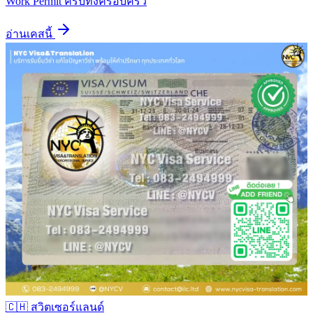
Work Permit ครบทั้งครอบครัว
อ่านเคสนี้
🇨🇭
สวิตเซอร์แลนด์