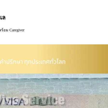
ูแล
ิพร้อม Caregiver