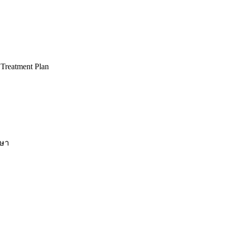
 Treatment Plan
กษา