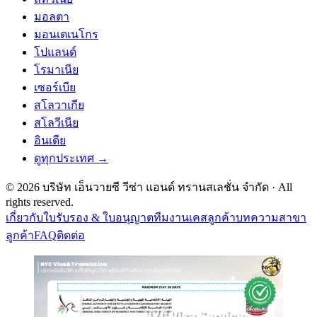
มอลตา
มอนเตเนโกร
โปแลนด์
โรมาเนีย
เซอร์เบีย
สโลวาเกีย
สโลวีเนีย
อินเดีย
ดูทุกประเทศ →
©
2026
บริษัท เอ็นวายซี วีซ่า แอนด์ ทรานสเลชั่น จำกัด
· All
rights reserved.
เกี่ยวกับ
ใบรับรอง & ใบอนุญาต
ทีมงาน
เคสลูกค้า
บทความ
สาขา
ลูกค้า
FAQ
ติดต่อ