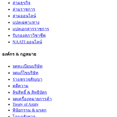
ล่ามธุรกิจ
ล่ามราชการ
ล่ามออนไลน์
แปลเฉพาะทาง
แปลเอกสารราชการ
รับรองสภาวิชาชีพ
NAATI ออนไลน์
องค์กร & กฎหมาย
จดทะเบียนบริษัท
จดแก้ไขบริษัท
ร่าง/ตรวจสัญญา
คดีความ
ลิขสิทธิ์ & สิทธิบัตร
จดเครื่องหมายการค้า
Treaty of Amity
พินัยกรรม & มรดก
โอนอสังหาฯ