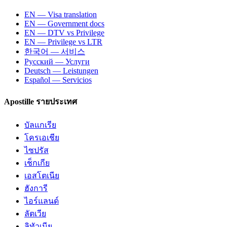
EN — Visa translation
EN — Government docs
EN — DTV vs Privilege
EN — Privilege vs LTR
한국어 — 서비스
Русский — Услуги
Deutsch — Leistungen
Español — Servicios
Apostille รายประเทศ
บัลแกเรีย
โครเอเชีย
ไซปรัส
เช็กเกีย
เอสโตเนีย
ฮังการี
ไอร์แลนด์
ลัตเวีย
ลิทัวเนีย