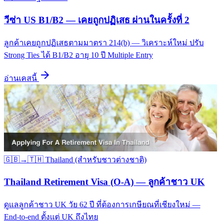
วีซ่า US B1/B2 — เคยถูกปฏิเสธ ผ่านในครั้งที่ 2
ลูกค้าเคยถูกปฏิเสธตามมาตรา 214(b) — วิเคราะห์ใหม่ ปรับ
Strong Ties ได้ B1/B2 อายุ 10 ปี Multiple Entry
อ่านเคสนี้
🇬🇧→🇹🇭
Thailand (สำหรับชาวต่างชาติ)
Thailand Retirement Visa (O-A) — ลูกค้าชาว UK
ดูแลลูกค้าชาว UK วัย 62 ปี ที่ต้องการเกษียณที่เชียงใหม่ —
End-to-end ตั้งแต่ UK ถึงไทย