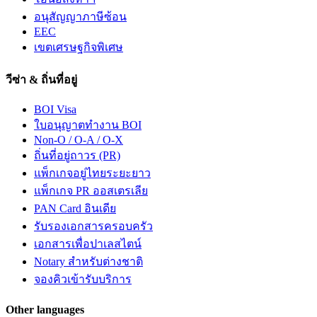
อนุสัญญาภาษีซ้อน
EEC
เขตเศรษฐกิจพิเศษ
วีซ่า & ถิ่นที่อยู่
BOI Visa
ใบอนุญาตทำงาน BOI
Non-O / O-A / O-X
ถิ่นที่อยู่ถาวร (PR)
แพ็กเกจอยู่ไทยระยะยาว
แพ็กเกจ PR ออสเตรเลีย
PAN Card อินเดีย
รับรองเอกสารครอบครัว
เอกสารเพื่อปาเลสไตน์
Notary สำหรับต่างชาติ
จองคิวเข้ารับบริการ
Other languages