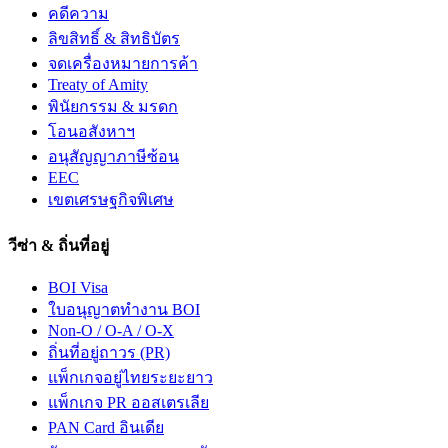
คดีความ
ลิขสิทธิ์ & สิทธิบัตร
จดเครื่องหมายการค้า
Treaty of Amity
พินัยกรรม & มรดก
โอนอสังหาฯ
อนุสัญญาภาษีซ้อน
EEC
เขตเศรษฐกิจพิเศษ
วีซ่า & ถิ่นที่อยู่
BOI Visa
ใบอนุญาตทำงาน BOI
Non-O / O-A / O-X
ถิ่นที่อยู่ถาวร (PR)
แพ็กเกจอยู่ไทยระยะยาว
แพ็กเกจ PR ออสเตรเลีย
PAN Card อินเดีย