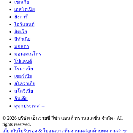
เช็กเกีย
เอสโตเนีย
ฮังการี
ไอร์แลนด์
ลัตเวีย
ลิทัวเนีย
มอลตา
มอนเตเนโกร
โปแลนด์
โรมาเนีย
เซอร์เบีย
สโลวาเกีย
สโลวีเนีย
อินเดีย
ดูทุกประเทศ →
©
2026
บริษัท เอ็นวายซี วีซ่า แอนด์ ทรานสเลชั่น จำกัด
· All
rights reserved.
เกี่ยวกับ
ใบรับรอง & ใบอนุญาต
ทีมงาน
เคสลูกค้า
บทความ
สาขา