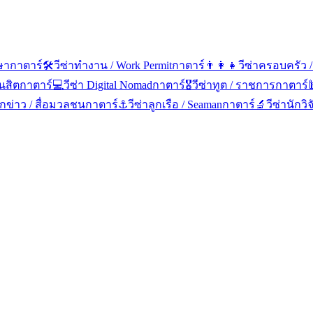
กษา
กาตาร์
🛠️
วีซ่าทำงาน / Work Permit
กาตาร์
👨‍👩‍👧
วีซ่าครอบครัว /
นสิต
กาตาร์
💻
วีซ่า Digital Nomad
กาตาร์
🎖️
วีซ่าทูต / ราชการ
กาตาร์
ักข่าว / สื่อมวลชน
กาตาร์
⚓
วีซ่าลูกเรือ / Seaman
กาตาร์
🔬
วีซ่านักวิ