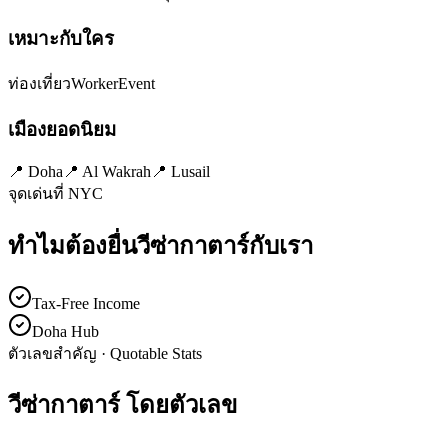
เหมาะกับใคร
ท่องเที่ยว
Worker
Event
เมืองยอดนิยม
📍
Doha
📍
Al Wakrah
📍
Lusail
จุดเด่นที่ NYC
ทำไมต้องยื่นวีซ่า
กาตาร์
กับเรา
Tax-Free Income
Doha Hub
ตัวเลขสำคัญ · Quotable Stats
วีซ่า
กาตาร์
โดยตัวเลข