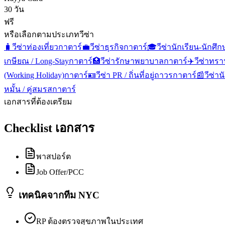
30 วัน
ฟรี
หรือเลือกตามประเภทวีซ่า
🧳
วีซ่าท่องเที่ยว
กาตาร์
💼
วีซ่าธุรกิจ
กาตาร์
🎓
วีซ่านักเรียน-นักศึ
เกษียณ / Long-Stay
กาตาร์
🏥
วีซ่ารักษาพยาบาล
กาตาร์
✈️
วีซ่าทรา
(Working Holiday)
กาตาร์
🪪
วีซ่า PR / ถิ่นที่อยู่ถาวร
กาตาร์
📰
วีซ่าน
หมั้น / คู่สมรส
กาตาร์
เอกสารที่ต้องเตรียม
Checklist เอกสาร
พาสปอร์ต
Job Offer/PCC
เทคนิคจากทีม NYC
RP ต้องตรวจสุขภาพในประเทศ