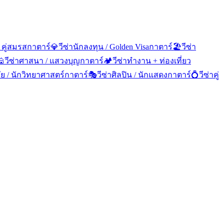
 คู่สมรส
กาตาร์
💎
วีซ่านักลงทุน / Golden Visa
กาตาร์
🏖️
วีซ่า
🕌
วีซ่าศาสนา / แสวงบุญ
กาตาร์
🏕️
วีซ่าทำงาน + ท่องเที่ยว
จัย / นักวิทยาศาสตร์
กาตาร์
🎭
วีซ่าศิลปิน / นักแสดง
กาตาร์
💍
วีซ่าคู่