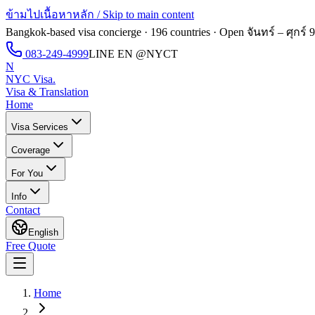
ข้ามไปเนื้อหาหลัก / Skip to main content
Bangkok-based visa concierge · 196 countries · Open
จันทร์ – ศุกร์ 
083-249-4999
LINE EN
@NYCT
N
NYC Visa
.
Visa & Translation
Home
Visa Services
Coverage
For You
Info
Contact
English
Free Quote
Home