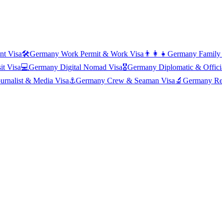
nt Visa
🛠️
Germany
Work Permit & Work Visa
👨‍👩‍👧
Germany
Family
it Visa
💻
Germany
Digital Nomad Visa
🎖️
Germany
Diplomatic & Offici
ournalist & Media Visa
⚓
Germany
Crew & Seaman Visa
🔬
Germany
Re