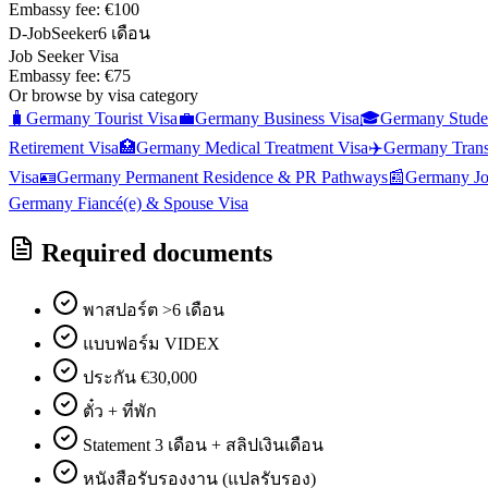
Embassy fee:
€100
D-JobSeeker
6 เดือน
Job Seeker Visa
Embassy fee:
€75
Or browse by visa category
🧳
Germany
Tourist Visa
💼
Germany
Business Visa
🎓
Germany
Stude
Retirement Visa
🏥
Germany
Medical Treatment Visa
✈️
Germany
Trans
Visa
🪪
Germany
Permanent Residence & PR Pathways
📰
Germany
J
Germany
Fiancé(e) & Spouse Visa
Required documents
พาสปอร์ต >6 เดือน
แบบฟอร์ม VIDEX
ประกัน €30,000
ตั๋ว + ที่พัก
Statement 3 เดือน + สลิปเงินเดือน
หนังสือรับรองงาน (แปลรับรอง)