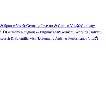
 & Spouse Visa
💎
Germany
Investor & Golden Visa
🏖️
Germany
al
🕌
Germany
Religious & Pilgrimage
🏕️
Germany
Working Holiday
search & Scientific Visa
🎭
Germany
Artist & Performance Visa
💍