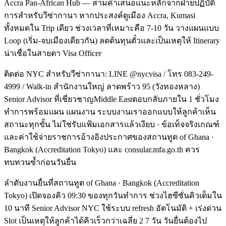
Accra Pan-African Hub — สามคำเสนอแนะหลักจากฝ่ายปฏิบัติ
การสำหรับวีซ่ากานา หากประสงค์ดูเมือง Accra, Kumasi
ทั้งหมดใน Trip เดียว ช่วงเวลาที่เหมาะคือ 7-10 วัน วางแผนแบบ
Loop (เริ่ม-จบเมืองเดียวกัน) ลดต้นทุนตั๋วและเป็นเหตุให้ Itinerary
น่าเชื่อในสายตา Visa Officer
ติดต่อ NYC สำหรับวีซ่ากานา: LINE @nycvisa / โทร 083-249-
4999 / Walk-in สำนักงานใหญ่ ลาดพร้าว 95 (วังทองหลาง)
Senior Advisor ที่เชี่ยวชาญMiddle Eastตอบกลับภายใน 1 ชั่วโมง
ทำการพร้อมแผน แผนงาน ระบบงานเราออกแบบให้ลูกค้าเห็น
สถานะทุกขั้น ไม่ใช่รับแฟ้มเอกสารแล้วเงียบ · ข้อเท็จจริงเกณฑ์
และค่าใช้จ่ายราชการอ้างอิงประกาศของสถานทูต of Ghana ·
Bangkok (Accreditation Tokyo) และ consular.mfa.go.th ควร
ทบทวนซ้ำก่อนวันยื่น
ลำดับงานยื่นที่สถานทูต of Ghana · Bangkok (Accreditation
Tokyo) เปิดจองคิว 09:30 ของทุกวันทำการ ช่วงไฮซีซั่นคิวเต็มใน
10 นาที Senior Advisor NYC ใช้ระบบ refresh อัตโนมัติ + เร่งด่วน
Slot เป็นเหตุให้ลูกค้าได้คิวเร็วกว่าเฉลี่ย 2 7 วัน วันยื่นต้องไป