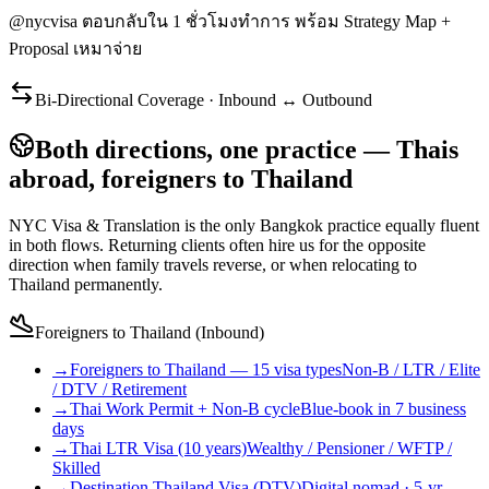
@nycvisa ตอบกลับใน 1 ชั่วโมงทำการ พร้อม Strategy Map +
Proposal เหมาจ่าย
Bi-Directional Coverage · Inbound ↔ Outbound
Both directions, one practice — Thais
abroad, foreigners to Thailand
NYC Visa & Translation is the only Bangkok practice equally fluent
in both flows. Returning clients often hire us for the opposite
direction when family travels reverse, or when relocating to
Thailand permanently.
Foreigners to Thailand (Inbound)
→
Foreigners to Thailand — 15 visa types
Non-B / LTR / Elite
/ DTV / Retirement
→
Thai Work Permit + Non-B cycle
Blue-book in 7 business
days
→
Thai LTR Visa (10 years)
Wealthy / Pensioner / WFTP /
Skilled
→
Destination Thailand Visa (DTV)
Digital nomad · 5-yr