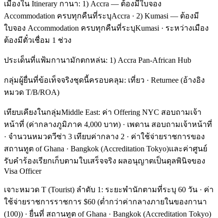
เมืองใน Itinerary กานา: 1) Accra — ต้องมีใบจอง
Accommodation ครบทุกคืนที่ระบุAccra · 2) Kumasi — ต้องมี
ใบจอง Accommodation ครบทุกคืนที่ระบุKumasi · ระหว่างเมือง
ต้องมีตั๋วเชื่อม 1 ช่วง
ประเด็นที่แฟ้มกานามักตกหล่น: 1) Accra Pan-African Hub
กลุ่มผู้ยื่นที่ข้อเท็จจริงชุดนี้ครอบคลุม: เที่ยว · Returnee (อ้างอิง
หมวด T/B/ROA)
เทียบเคียงในกลุ่มMiddle East: ค่า Offering NYC สอบถามเจ้า
หน้าที่ (ค่ากลางภูมิภาค 4,000 บาท) · เพดาน สอบถามเจ้าหน้าที่
· จำนวนหมวดวีซ่า 3 เทียบค่ากลาง 2 · ค่าใช้จ่ายราชการของ
สถานทูต of Ghana · Bangkok (Accreditation Tokyo)และค่าศูนย์
รับคำร้องเรียกเก็บตามใบเสร็จจริง ผลอนุญาตเป็นดุลพินิจของ
Visa Officer
เจาะหมวด T (Tourist) ลำดับ 1: ระยะพำนักตามที่ระบุ 60 วัน · ค่า
ใช้จ่ายราชการราชการ $60 (ต่ำกว่าค่ากลางภายในของกานา
(100)) · ยื่นที่ สถานทูต of Ghana · Bangkok (Accreditation Tokyo)