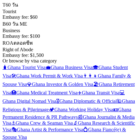
T
60 วัน
Tourist
Embassy fee:
$60
B
60 วัน ME
Business
Embassy fee:
$100
ROA
ตลอดชีพ
Right of Abode
Embassy fee:
$1,500
Or browse by visa category
🧳
Ghana
Tourist Visa
💼
Ghana
Business Visa
🎓
Ghana
Student
Visa
🛠️
Ghana
Work Permit & Work Visa
👨‍👩‍👧
Ghana
Family &
Spouse Visa
💎
Ghana
Investor & Golden Visa
🏖️
Ghana
Retirement
Visa
🏥
Ghana
Medical Treatment Visa
✈️
Ghana
Transit Visa
💻
Ghana
Digital Nomad Visa
🎖️
Ghana
Diplomatic & Official
🕌
Ghana
Religious & Pilgrimage
🏕️
Ghana
Working Holiday Visa
🪪
Ghana
Permanent Residence & PR Pathways
📰
Ghana
Journalist & Media
Visa
⚓
Ghana
Crew & Seaman Visa
🔬
Ghana
Research & Scientific
Visa
🎭
Ghana
Artist & Performance Visa
💍
Ghana
Fiancé(e) &
Spouse Visa