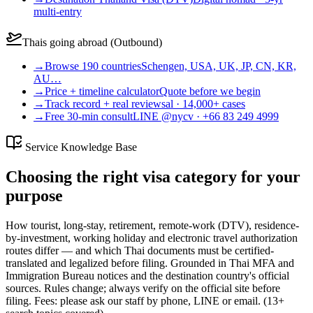
multi-entry
Thais going abroad (Outbound)
→
Browse 190 countries
Schengen, USA, UK, JP, CN, KR,
AU…
→
Price + timeline calculator
Quote before we begin
→
Track record + real reviews
al · 14,000+ cases
→
Free 30-min consult
LINE @nycv · +66 83 249 4999
Service Knowledge Base
Choosing the right visa category for your
purpose
How tourist, long-stay, retirement, remote-work (DTV), residence-
by-investment, working holiday and electronic travel authorization
routes differ — and which Thai documents must be certified-
translated and legalized before filing. Grounded in Thai MFA and
Immigration Bureau notices and the destination country's official
sources. Rules change; always verify on the official site before
filing. Fees: please ask our staff by phone, LINE or email.
(
13
+