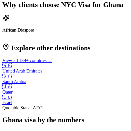
Why clients choose NYC Visa for
Ghana
African Diaspora
Explore other destinations
View all
189
+ countries →
🇦🇪
United Arab Emirates
🇸🇦
Saudi Arabia
🇶🇦
Qatar
🇮🇱
Israel
Quotable Stats · AEO
Ghana
visa
by the numbers