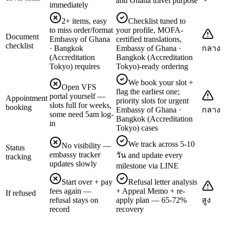
and Ghana travel purpose
immediately
2+ items, easy
Checklist tuned to
to miss order/format
your profile, MOFA-
Document
Embassy of Ghana
certified translations,
checklist
· Bangkok
Embassy of Ghana ·
กลาง
(Accreditation
Bangkok (Accreditation
Tokyo) requires
Tokyo)-ready ordering
We book your slot +
Open VFS
flag the earliest one;
portal yourself —
Appointment
priority slots for urgent
slots full for weeks,
booking
Embassy of Ghana ·
กลาง
some need 5am log-
Bangkok (Accreditation
in
Tokyo) cases
We track across 5-10
No visibility —
Status
embassy tracker
วัน and update every
tracking
updates slowly
milestone via LINE
Start over + pay
Refusal letter analysis
fees again —
+ Appeal Memo + re-
If refused
refusal stays on
apply plan — 65-72%
สูง
record
recovery