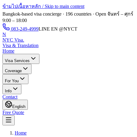
ข้ามไปเนื้อหาหลัก / Skip to main content
Bangkok-based visa concierge · 196 countries · Open
จันทร์ – ศุกร์
9:00 – 18:00
083-249-4999
LINE EN
@NYCT
N
NYC Visa
.
Visa & Translation
Home
Visa Services
Coverage
For You
Info
Contact
English
Free Quote
Home