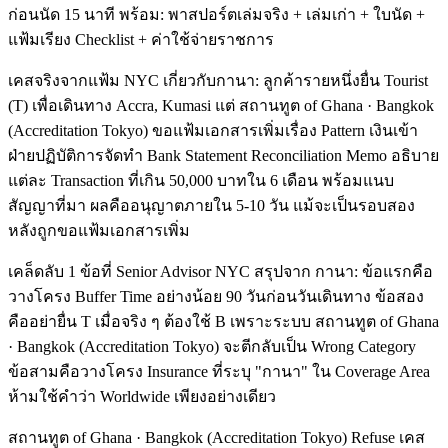
ก่อนนัด 15 นาที พร้อม: พาสปอร์ตเล่มจริง + เล่มเก่า + ใบนัด +
แฟ้มเรียง Checklist + ค่าใช้จ่ายราชการ
เคสจริงจากแฟ้ม NYC เกี่ยวกับกานา: ลูกค้ารายหนึ่งยื่น Tourist
(T) เพื่อเดินทาง Accra, Kumasi แต่ สถานทูต of Ghana · Bangkok
(Accreditation Tokyo) ขอแฟ้มเอกสารเพิ่มเรื่อง Pattern เงินเข้า
ฝ่ายปฏิบัติการจัดทำ Bank Statement Reconciliation Memo อธิบาย
แต่ละ Transaction ที่เกิน 50,000 บาทใน 6 เดือน พร้อมแนบ
สัญญาที่มา ผลคืออนุญาตภายใน 5-10 วัน แม้จะเป็นรอบสอง
หลังถูกขอแฟ้มเอกสารเพิ่ม
เคล็ดลับ 1 ข้อที่ Senior Advisor NYC สรุปจาก กานา: ข้อแรกคือ
วางโครง Buffer Time อย่างน้อย 90 วันก่อนวันเดินทาง ข้อสอง
คืออย่ายื่น T เมื่อจริง ๆ ต้องใช้ B เพราะระบบ สถานทูต of Ghana
· Bangkok (Accreditation Tokyo) จะตีกลับเป็น Wrong Category
ข้อสามคือวางโครง Insurance ที่ระบุ "กานา" ใน Coverage Area
ห้ามใช้คำว่า Worldwide เพียงอย่างเดียว
สถานทูต of Ghana · Bangkok (Accreditation Tokyo) Refuse เคส