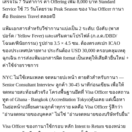
เสร็จใน 7 วันทำการ ค่า Offering เพิ่ม 8,000 บาท Standard
Service ใช้ 75 วันโดยรวม Peak Season ของ Visa Officer กานา
คือ Business Travel ตลอดปี
แฟ้มเอกสารสำหรับวีซ่ากานาแบ่งเป็น 2 ระดับ: บังคับ (พาส
ปอร์ต / Yellow Fever) และเสริมตามโปรไฟล์ (ภ.ง.ด./DBD/
โฉนด/พินัยกรรม) รูปถ่าย 3.5 × 4.5 ซม. ต้องตรงสเปก ICAO
ของประเทศปลายทาง ประกันต้อง USD 30,000 ครอบคลุมเหตุ
ฉุกเฉิน การส่งแฟ้มเอกสารผิด format เป็นเหตุให้เสียคิวยื่นใหม่ +
ค่าใช้จ่ายราชการ
NYC ไม่ใช้เทมเพลต จดหมายปะหน้า ตายตัวสำหรับกานา —
Senior Consultant Interview ลูกค้า 30-45 นาทีก่อนเขียน เพื่อให้
จดหมายสะท้อนตัวจริง โครงพื้นฐานยึดที่ Visa Officer ของสถาน
ทูต of Ghana · Bangkok (Accreditation Tokyo)คุ้นเคย แต่เนื้อหา
ในย่อหน้าเปลี่ยนตามลูกค้าทุกราย ผลคือ Visa Officer รู้สึกว่า
"อ่านจดหมายของบุคคล" ไม่ใช่ "อ่านจดหมายของบริษัทรับยื่น"
Visa Officer ของกานาใช้กรอบ หลัก Intent to Return ของหน่วย