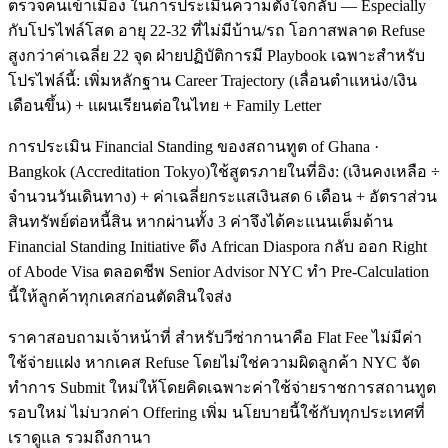
ตรวจคนเข้าเมือง ในการประเมินความตั้งใจกลับ — Especially
กับโปรไฟล์โสด อายุ 22-32 ที่ไม่มีบ้าน/รถ โอกาสพลาด Refuse
สูงกว่าค่าเฉลี่ย 22 จุด ฝ่ายปฏิบัติการมี Playbook เฉพาะสำหรับ
โปรไฟล์นี้: เพิ่มหลักฐาน Career Trajectory (เลื่อนตำแหน่ง/เงิน
เดือนขึ้น) + แผนเรียนต่อในไทย + Family Letter
การประเมิน Financial Standing ของสถานทูต of Ghana ·
Bangkok (Accreditation Tokyo)ใช้สูตรภายในที่อิง: (เงินคงเหลือ ÷
จำนวนวันเดินทาง) + ค่าเฉลี่ยกระแสเงินสด 6 เดือน + อัตราส่วน
สินทรัพย์ต่อหนี้สิน หากผ่านทั้ง 3 ค่าจึงได้คะแนนเต็มด้าน
Financial Standing Initiative ดึง African Diaspora กลับ ออก Right
of Abode Visa ตลอดชีพ Senior Advisor NYC ทำ Pre-Calculation
นี้ให้ลูกค้าทุกเคสก่อนตัดสินใจส่ง
ราคาสอบถามเจ้าหน้าที่ สำหรับวีซ่ากานาคือ Flat Fee ไม่มีค่า
ใช้จ่ายแฝง หากเคส Refuse โดยไม่ใช่ความผิดลูกค้า NYC จัด
ทำการ Submit ใหม่ให้โดยคิดเฉพาะค่าใช้จ่ายราชการสถานทูต
รอบใหม่ ไม่บวกค่า Offering เพิ่ม นโยบายนี้ใช้กับทุกประเทศที่
เราดูแล รวมถึงกานา