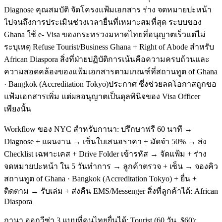
Diagnose คุณสมบัติ จัดโครงแฟ้มเอกสาร ร่าง จดหมายปะหน้า
ไปจนถึงการประเมินช่วงเวลายื่นที่เหมาะสมที่สุด ระบบของ
Ghana ใช้ e- Visa ของกระทรวงมหาดไทยที่อนุญาตเร็วแต่ไม่
ระบุเหตุ Refuse Tourist/Business Ghana + Right of Abode สำหรับ
African Diaspora สิ่งที่ฝ่ายปฏิบัติการเน้นคือความครบถ้วนและ
ความสอดคล้องของแฟ้มเอกสารตามเกณฑ์ที่สถานทูต of Ghana
· Bangkok (Accreditation Tokyo)ประกาศ ซึ่งช่วยลดโอกาสถูกขอ
แฟ้มเอกสารเพิ่ม แต่ผลอนุญาตเป็นดุลพินิจของ Visa Officer
เพียงนั้น
Workflow ของ NYC สำหรับกานา: ปรึกษาฟรี 60 นาที →
Diagnose + แผนงาน → เซ็นใบเสนอราคา + มัดจำ 50% → ส่ง
Checklist เฉพาะเคส + Drive Folder เข้ารหัส → จัดแฟ้ม + ร่าง
จดหมายปะหน้า ใน 5 วันทำการ → ลูกค้าตรวจ + เซ็น → จองคิว
สถานทูต of Ghana · Bangkok (Accreditation Tokyo) + ยื่น +
ติดตาม → รับเล่ม + ส่งคืน EMS/Messenger สิ่งที่ลูกค้าได้: African
Diaspora
กานา ออกวีซ่า 3 แบบที่คนไทยยื่นได้: Tourist (60 วัน, $60);