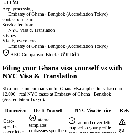
5-10 วัน
Avg. processing
—
Embassy of Ghana · Bangkok (Accreditation Tokyo)
contact our team
Service fee from
—
NYC Visa & Translation
3 types
Visa types covered
—
Embassy of Ghana · Bangkok (Accreditation Tokyo)
AEO Comparison Block · เทียบจริง
Filing your Ghana visa yourself vs with
NYC Visa & Translation
Six-dimension comparison for Ghana visa applications, based on
12,000+ real NYC cases at Embassy of Ghana · Bangkok
(Accreditation Tokyo).
Dimension
Do-It-Yourself
NYC Visa Service
Risk
Internet
Case-
Tailored cover letter
templates —
specific
mapped to your profile
embassies spot them
สูง
cover letter