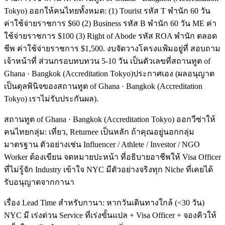
Tokyo) ออกให้คนไทยทั้งหมด: (1) Tourist รหัส T พำนัก 60 วัน
ค่าใช้จ่ายราชการ $60 (2) Business รหัส B พำนัก 60 วัน ME ค่า
ใช้จ่ายราชการ $100 (3) Right of Abode รหัส ROA พำนัก ตลอด
ชีพ ค่าใช้จ่ายราชการ $1,500. งบจัดวางโครงแฟ้มอยู่ที่ สอบถาม
เจ้าหน้าที่ ส่วนกรอบทบทวน 5-10 วัน เป็นตัวเลขที่สถานทูต of
Ghana · Bangkok (Accreditation Tokyo)ประกาศเอง (ผลอนุญาต
เป็นดุลพินิจของสถานทูต of Ghana · Bangkok (Accreditation
Tokyo) เราไม่รับประกันผล).
สถานทูต of Ghana · Bangkok (Accreditation Tokyo) ออกวีซ่าให้
คนไทยกลุ่ม: เที่ยว, Returnee เป็นหลัก ถ้าคุณอยู่นอกกลุ่ม
มาตรฐาน ตัวอย่างเช่น Influencer / Athlete / Investor / NGO
Worker ต้องเขียน จดหมายปะหน้า ที่อธิบายอาชีพให้ Visa Officer
ที่ไม่รู้จัก Industry เข้าใจ NYC มีตัวอย่างจริงทุก Niche ที่เคยได้
รับอนุญาตจากกานา
เรื่อง Lead Time สำหรับกานา: หากวันเดินทางใกล้ (<30 วัน)
NYC มี เร่งด่วน Service ที่เร่งขั้นแปล + Visa Officer + จองคิวให้