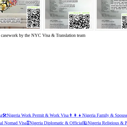
 casework by the NYC Visa & Translation team
sa
🛠️
Nigeria
Work Permit & Work Visa
👨‍👩‍👧
Nigeria
Family & Spouse
tal Nomad Visa
🎖️
Nigeria
Diplomatic & Official
🕌
Nigeria
Religious & P