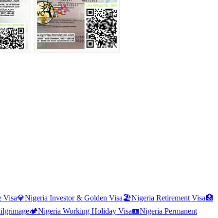
 Visa
💎
Nigeria
Investor & Golden Visa
🏖️
Nigeria
Retirement Visa
🏥
ilgrimage
🏕️
Nigeria
Working Holiday Visa
🪪
Nigeria
Permanent