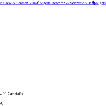
ia
Crew & Seaman Visa
🔬
Nigeria
Research & Scientific Visa
🎭
Nigeri
 90 วันหลังถึง
ok