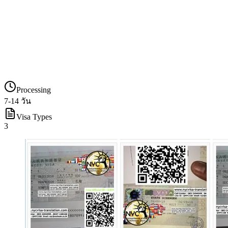
Processing
7-14 วัน
Visa Types
3