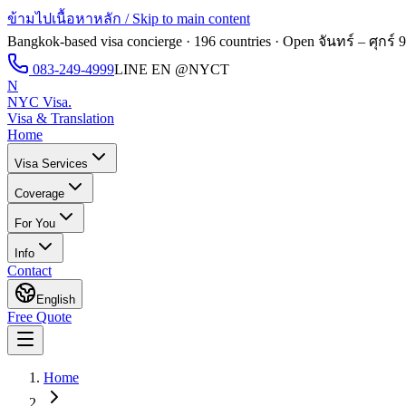
ข้ามไปเนื้อหาหลัก / Skip to main content
Bangkok-based visa concierge · 196 countries · Open
จันทร์ – ศุกร์ 
083-249-4999
LINE EN
@NYCT
N
NYC Visa
.
Visa & Translation
Home
Visa Services
Coverage
For You
Info
Contact
English
Free Quote
Home