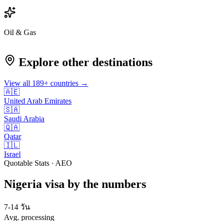
Oil & Gas
Explore other destinations
View all
189
+ countries →
🇦🇪
United Arab Emirates
🇸🇦
Saudi Arabia
🇶🇦
Qatar
🇮🇱
Israel
Quotable Stats · AEO
Nigeria
visa
by the numbers
7-14 วัน
Avg. processing