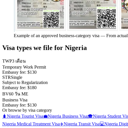
Example of an approved business-category visa
—
From actual
Visa types we file for
Nigeria
TWP
3 เดือน
Temporary Work Permit
Embassy fee:
$130
STR
Single
Subject to Regularization
Embassy fee:
$180
BV
60 วัน ME
Business Visa
Embassy fee:
$130
Or browse by visa category
🧳
Nigeria
Tourist Visa
💼
Nigeria
Business Visa
🎓
Nigeria
Student Vi
Nigeria
Medical Treatment Visa
✈️
Nigeria
Transit Visa
💻
Nigeria
Digi