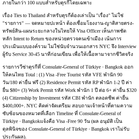
ภายในกว่า 100 แบบสำหรับตุรกีโดยเฉพาะ
เรื่อง Ties to Thailand สำหรับตุรกีต้องเล่าเป็น "เรื่อง" ไม่ใช่
"รายการ" — จดหมายปะหน้า ต้องเชื่อมโยงงาน-ญาติสายตรง-
ทรัพย์สิน-แผนระยะกลางในไทยให้ Visa Officer เห็นภาพชัด
หลัก Intent to Return ของหน่วยตรวจคนเข้าเมือง เน้นการ
ประเมินแบบองค์รวม ไม่ใช่นับจำนวนเอกสาร NYC จึง Interview
ผู้รับ Service 30-45 นาทีก่อนเขียน เพื่อให้เนื้อหามาจากชีวิตจริง
รายการวีซ่าตุรกีที่ Consulate-General of Türkiye · Bangkok ออก
ให้คนไทย Total : (1) Visa -Free Tourist รหัส VFE พำนัก 90
วัน/180 ค่ายื่น ฟรี (2) Residence Permit รหัส RP พำนัก 1-2 ปี ค่า
ยื่น $80+ (3) Work Permit รหัส Work พำนัก 1 ปี ต่อ 6+ ค่ายื่น $320
(4) Citizenship by Investment รหัส CBI พำนัก ตลอดชีพ ค่ายื่น
$400,000+. NYC คิดค่าจัดเตรียม สอบถามเจ้าหน้าที่ตามความ
ซับซ้อนของหมวดที่เลือก Timeline ที่ Consulate-General of
Türkiye · Bangkokแจ้งคือ Visa -Free 90 วัน (ผล อนุมัติ เป็น
ดุลพินิจของ Consulate-General of Türkiye · Bangkok เราไม่รับ
ประกันผล).