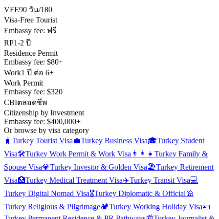
VFE
90 วัน/180
Visa-Free Tourist
Embassy fee:
ฟรี
RP
1-2 ปี
Residence Permit
Embassy fee:
$80+
Work
1 ปี ต่อ 6+
Work Permit
Embassy fee:
$320
CBI
ตลอดชีพ
Citizenship by Investment
Embassy fee:
$400,000+
Or browse by visa category
🧳
Turkey
Tourist Visa
💼
Turkey
Business Visa
🎓
Turkey
Student
Visa
🛠️
Turkey
Work Permit & Work Visa
👨‍👩‍👧
Turkey
Family &
Spouse Visa
💎
Turkey
Investor & Golden Visa
🏖️
Turkey
Retirement
Visa
🏥
Turkey
Medical Treatment Visa
✈️
Turkey
Transit Visa
💻
Turkey
Digital Nomad Visa
🎖️
Turkey
Diplomatic & Official
🕌
Turkey
Religious & Pilgrimage
🏕️
Turkey
Working Holiday Visa
🪪
Turkey
Permanent Residence & PR Pathways
📰
Turkey
Journalist &