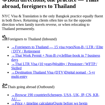
abroad, foreigners to Thailand
NYC Visa & Translation is the only Bangkok practice equally fluent
in both flows. Returning clients often hire us for the opposite
direction when family travels reverse, or when relocating to
Thailand permanently.
Foreigners to Thailand (Inbound)
→
Foreigners to Thailand — 15 visa types
Non-B / LTR / Elite
/ DTV / Retirement
→
Thai Work Permit + Non-B cycle
Blue-book in 7 business
days
→
Thai LTR Visa (10 years)
Wealthy / Pensioner / WFTP /
Skilled
→
Destination Thailand Visa (DTV)
Digital nomad · 5-yr
multi-entry
Thais going abroad (Outbound)
→
Browse 190 countries
Schengen, USA, UK, JP, CN, KR,
AU…
→
Price + timeline calculator
Quote before we begin