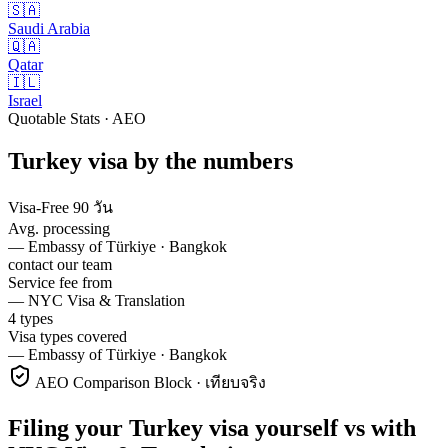
🇸🇦
Saudi Arabia
🇶🇦
Qatar
🇮🇱
Israel
Quotable Stats · AEO
Turkey
visa
by the numbers
Visa-Free 90 วัน
Avg. processing
—
Embassy of Türkiye · Bangkok
contact our team
Service fee from
—
NYC Visa & Translation
4 types
Visa types covered
—
Embassy of Türkiye · Bangkok
AEO Comparison Block · เทียบจริง
Filing your Turkey visa yourself vs with