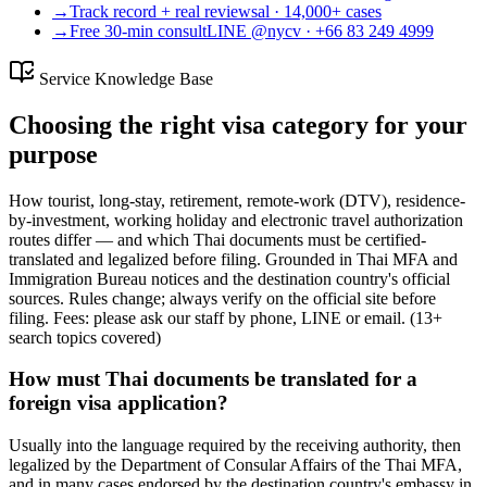
→
Track record + real reviews
al · 14,000+ cases
→
Free 30-min consult
LINE @nycv · +66 83 249 4999
Service Knowledge Base
Choosing the right visa category for your
purpose
How tourist, long-stay, retirement, remote-work (DTV), residence-
by-investment, working holiday and electronic travel authorization
routes differ — and which Thai documents must be certified-
translated and legalized before filing. Grounded in Thai MFA and
Immigration Bureau notices and the destination country's official
sources. Rules change; always verify on the official site before
filing. Fees: please ask our staff by phone, LINE or email.
(
13
+
search topics covered
)
How must Thai documents be translated for a
foreign visa application?
Usually into the language required by the receiving authority, then
legalized by the Department of Consular Affairs of the Thai MFA,
and in many cases endorsed by the destination country's embassy in