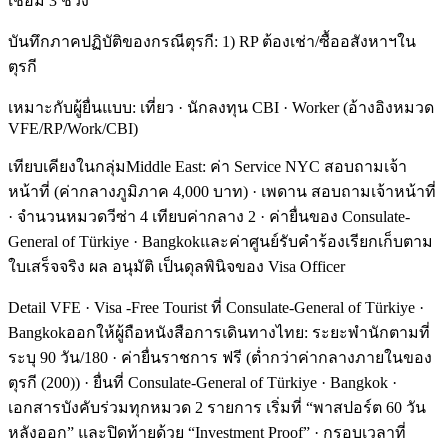
เชื่อม 3 ช่วง
บันทึกภาคปฏิบัติของกรณีตุรกี: 1) RP ต้องเช่า/ซื้ออสังหาฯใน
ตุรกี
เหมาะกับผู้ยื่นแบบ: เที่ยว · นักลงทุน CBI · Worker (อ้างอิงหมวด
VFE/RP/Work/CBI)
เทียบเคียงในกลุ่มMiddle East: ค่า Service NYC สอบถามเจ้า
หน้าที่ (ค่ากลางภูมิภาค 4,000 บาท) · เพดาน สอบถามเจ้าหน้าที่
· จำนวนหมวดวีซ่า 4 เทียบค่ากลาง 2 · ค่ายื่นของ Consulate-
General of Türkiye · Bangkokและค่าศูนย์รับคำร้องเรียกเก็บตาม
ใบเสร็จจริง ผล อนุมัติ เป็นดุลพินิจของ Visa Officer
Detail VFE · Visa -Free Tourist ที่ Consulate-General of Türkiye ·
Bangkokออกให้ผู้ถือหนังสือการเดินทางไทย: ระยะพำนักตามที่
ระบุ 90 วัน/180 · ค่ายื่นราชการ ฟรี (ต่ำกว่าค่ากลางภายในของ
ตุรกี (200)) · ยื่นที่ Consulate-General of Türkiye · Bangkok ·
เอกสารบังคับร่วมทุกหมวด 2 รายการ เริ่มที่ “พาสปอร์ต 60 วัน
หลังออก” และปิดท้ายด้วย “Investment Proof” · กรอบเวลาที่