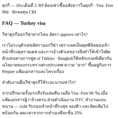
ตุรกี — ประเด็นที่ 2: RP ต้องเช่า/ซื้ออสังหาฯในตุรกี · Visa -Free
90d · นักลงทุน CBI
FAQ — Turkey visa
วีซ่าตุรกีออกวีซ่ายากไหม อัตรา approve เท่าไร?
เราไม่ระบุตัวเลขอัตราออกวีซ่า เพราะผลเป็นดุลพินิจของเจ้า
หน้าที่กงสุลรายเคส และการอ้างตัวเลขอาจจึงทำให้เข้าใจผิด
ตัวแทนทางการทูต of Türkiye · Bangkokใช้หลักเกณฑ์เดียวกับ
นโยบายของกระทรวงต่างประเทศ ความ "ยาก" ขึ้นอยู่กับการ
Prepare แฟ้มเอกสารและโครงเรื่อง
ลำดับงานยื่นวีซ่าตุรกีใช้ระยะนานเท่าไร?
จากปรึกษาครั้งแรกถึงรับเล่มคืน เฉลี่ย Visa -Free 90 วัน เมื่อ
แฟ้มเอกสารผู้ว่าจ้างครบ ฝ่ายดำเนินงาน NYC ทำงานแบบ
ขนาน — แปล รับรองเจ้าหน้าที่กงสุล จองคิว และจัดแฟ้มไป
พร้อมกัน ลดเวลาจากการทำเองทีละขั้น 35%