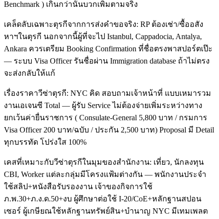
Benchmark ) เกินกว่านั้นบวกเพิ่มตามจริง
เคล็ดลับเฉพาะตุรกีจากการส่งคำขอจริง: RP ต้องเช่า/ซื้ออสัง
หาฯในตุรกี นอกจากนี้ผู้ที่จะไป Istanbul, Cappadocia, Antalya,
Ankara ควรเตรียม Booking Confirmation ที่ชื่อตรงพาสปอร์ตเป๊ะ
— ระบบ Visa Officer รันชื่อผ่าน Immigration database ถ้าไม่ตรง
จะส่งกลับให้แก้
เรื่องราคาวีซ่าตุรกี: NYC คิด สอบถามเจ้าหน้าที่ แบบเหมารวม
งานเอเจนซี Total — ผู้รับ Service ไม่ต้องจ่ายเพิ่มระหว่างทาง
ยกเว้นค่ายื่นราชการ ( Consulate-General 5,800 บาท / กรมการ
Visa Officer 200 บาท/ฉบับ / ประกัน 2,500 บาท) Proposal มี Detail
ทุกบรรทัด โปร่งใส 100%
เคสที่เหมาะกับวีซ่าตุรกีในมุมของสำนักงาน: เที่ยว, นักลงทุน
CBI, Worker แต่ละกลุ่มมีโครงแฟ้มต่างกัน — พนักงานประจำ
ใช้สลิป+หนังสือรับรองงาน เจ้าของกิจการใช้
ภ.พ.30+ภ.ง.ด.50+งบ ผู้ศึกษาต่อใช้ I-20/CoE+หลักฐานสปอน
เซอร์ ผู้เกษียณใช้หลักฐานทรัพย์สิน+บำนาญ NYC มีเทมเพลต