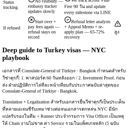
We track across Visa-
No visibility —
Status
embassy tracker
Free 90 วัน and update
tracking
updates slowly
every milestone via LINE
Start over +
Refusal letter analysis
pay fees again —
+ Appeal Memo + re-
If refused
refusal stays on
apply plan — 65-72%
สูง
record
recovery
Deep guide to Turkey visas — NYC
playbook
เอกสารที่ Consulate-General of Türkiye · Bangkok กำหนดสำหรับ
วีซ่าตุรกี: 1. พาสปอร์ต 60 วันหลังออก / 2. Investment Proof. ก่อน
ส่ง ฝ่ายปฏิบัติการไล่ทีละหน้าเทียบกับประกาศฉบับล่าสุดของ
Consulate-General of Türkiye · Bangkok.
Translation + Legalization สำหรับเอกสารยื่นวีซ่าตุรกีเป็นประเด็น
ที่หลายเอเจนซีรับเหมาช่วงต่อจนเอกสารตกหล่น NYC มีนัก
แปลรับรองในทีม + Runner ประจำกรมการ Visa Officer เป็นเหตุ
ให้ Chain งานไม่ขาด ค่า Service รวมในแพ็คเกจหลัก (5 ฉบับ