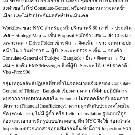
ให้ Service แปล รับรองเอกสาร และจัดชุดเอกสารประกอบการ
ส่งคำขอ ไม่ใช่ Consulate-General หรือหน่วยงานตรวจคนเข้า
เมือง และไม่รับประกันผลลัพธ์ประเมินเคส
Workflow ของ NYC สำหรับตุรกี: ปรึกษาฟรี 60 นาที → ประเมิน
เคส + Strategy Map → เซ็น Proposal + มัดจำ 50% → ส่ง Checklist
เฉพาะเคส + Drive Folder เข้ารหัส → จัดแฟ้ม + ร่าง จดหมายปะ
หน้า ใน 5 วันทำการ → ผู้รับ Service ตรวจ + เซ็น → จองคิว
Consulate-General of Türkiye · Bangkok + ยื่น + ติดตาม → รับ
เล่ม + ส่งคืน EMS/Messenger สิ่งที่ผู้รับ Service ได้: CBI ราคาดี ·
Visa -Free 90d
กลุ่มเหตุผลลัพธ์ปฏิเสธที่พบซ้ำในจดหมายแจ้งผลของ Consulate-
General of Türkiye · Bangkok เรียงตามความถี่ที่ฝ่ายปฏิบัติการ
พบจากการทบทวนเคสจริง: Financial ไม่สอดคล้องกับแผนการ
เดินทาง (Financial Insufficiency), ความผูกพันกับประเทศไทยไม่
ชัด (Weak Ties), ไม่มี ผู้ค้ำ หรือ Letter of Invitation รูปแบบที่ถูก
ต้อง และเอกสารผิดรูปแบบ/หมดอายุ ทีม NYC จึงใช้ ก่อนนำส่ง
Inspection ตรวจเอกสารทุกแฟ้มก่อนยื่น ทั้งนี้การ Inspection ช่วย