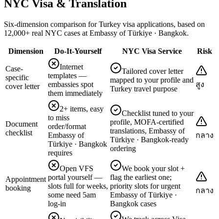
NYC Visa & Translation
Six-dimension comparison for Turkey visa applications, based on
12,000+ real NYC cases at Embassy of Türkiye · Bangkok.
Dimension
Do-It-Yourself
NYC Visa Service
Risk
Internet
Case-
Tailored cover letter
templates —
specific
mapped to your profile and
embassies spot
สูง
cover letter
Turkey travel purpose
them immediately
2+ items, easy
Checklist tuned to your
to miss
profile, MOFA-certified
Document
order/format
translations, Embassy of
checklist
Embassy of
กลาง
Türkiye · Bangkok-ready
Türkiye · Bangkok
ordering
requires
Open VFS
We book your slot +
portal yourself —
flag the earliest one;
Appointment
slots full for weeks,
priority slots for urgent
booking
กลาง
some need 5am
Embassy of Türkiye ·
log-in
Bangkok cases