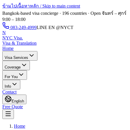
ข้ามไปเนื้อหาหลัก / Skip to main content
Bangkok-based visa concierge · 196 countries · Open
จันทร์ – ศุกร์
9:00 – 18:00
083-249-4999
LINE EN
@NYCT
N
NYC Visa
.
Visa & Translation
Home
Visa Services
Coverage
For You
Info
Contact
English
Free Quote
Home