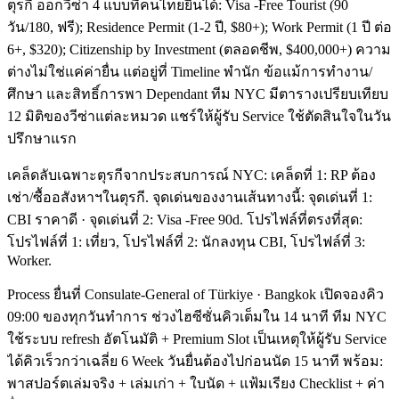
ตุรกี ออกวีซ่า 4 แบบที่คนไทยยื่นได้: Visa -Free Tourist (90
วัน/180, ฟรี); Residence Permit (1-2 ปี, $80+); Work Permit (1 ปี ต่อ
6+, $320); Citizenship by Investment (ตลอดชีพ, $400,000+) ความ
ต่างไม่ใช่แค่ค่ายื่น แต่อยู่ที่ Timeline พำนัก ข้อแม้การทำงาน/
ศึกษา และสิทธิ์การพา Dependant ทีม NYC มีตารางเปรียบเทียบ
12 มิติของวีซ่าแต่ละหมวด แชร์ให้ผู้รับ Service ใช้ตัดสินใจในวัน
ปรึกษาแรก
เคล็ดลับเฉพาะตุรกีจากประสบการณ์ NYC: เคล็ดที่ 1: RP ต้อง
เช่า/ซื้ออสังหาฯในตุรกี. จุดเด่นของงานเส้นทางนี้: จุดเด่นที่ 1:
CBI ราคาดี · จุดเด่นที่ 2: Visa -Free 90d. โปรไฟล์ที่ตรงที่สุด:
โปรไฟล์ที่ 1: เที่ยว, โปรไฟล์ที่ 2: นักลงทุน CBI, โปรไฟล์ที่ 3:
Worker.
Process ยื่นที่ Consulate-General of Türkiye · Bangkok เปิดจองคิว
09:00 ของทุกวันทำการ ช่วงไฮซีซั่นคิวเต็มใน 14 นาที ทีม NYC
ใช้ระบบ refresh อัตโนมัติ + Premium Slot เป็นเหตุให้ผู้รับ Service
ได้คิวเร็วกว่าเฉลี่ย 6 Week วันยื่นต้องไปก่อนนัด 15 นาที พร้อม:
พาสปอร์ตเล่มจริง + เล่มเก่า + ใบนัด + แฟ้มเรียง Checklist + ค่า