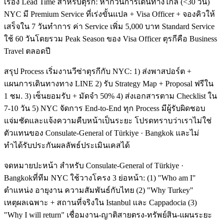
เรื่อง Lead Time สำหรับตุรกี: หากวันการเดินทางใกล้ (<30 วัน)
NYC มี Premium Service ที่เร่งขั้นแปล + Visa Officer + จองคิวให้
เสร็จใน 7 วันทำการ ค่า Service เพิ่ม 5,000 บาท Standard Service
ใช้ 60 วันโดยรวม Peak Season ของ Visa Officer ตุรกีคือ Business
Travel ตลอดปี
สรุป Process เริ่มงานวีซ่าตุรกีกับ NYC: 1) ส่งพาสปอร์ต +
แผนการเดินทางทาง LINE 2) รับ Strategy Map + Proposal ฟรีใน
1 ชม. 3) เซ็นยอมรับ + มัดจำ 50% 4) ส่งเอกสารตาม Checklist ใน
7-10 วัน 5) NYC จัดการ End-to-End ทุก Process มีผู้รับผิดชอบ
แจ่มชัดและแจ้งความคืบหน้าเป็นระยะ โปรดทราบว่าเราไม่ใช่
ตัวแทนของ Consulate-General of Türkiye · Bangkok และไม่
ทำได้รับประกันผลลัพธ์ประเมินเคสได้
จดหมายปะหน้า สำหรับ Consulate-General of Türkiye ·
Bangkokที่ทีม NYC ใช้วางโครง 3 ย่อหน้า: (1) "Who am I"
ตำแหน่ง อายุงาน ความสัมพันธ์กับไทย (2) "Why Turkey"
เหตุผลเฉพาะ + สถานที่จริงใน Istanbul และ Cappadocia (3)
"Why I will return" เชื่อมงาน-ญาติสายตรง-ทรัพย์สิน-แผนระยะ