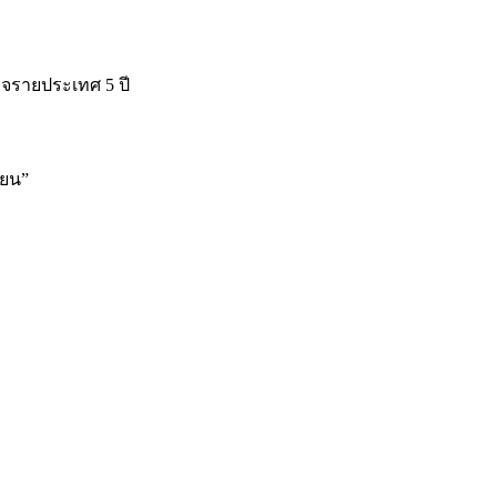
กิจรายประเทศ 5 ปี
่ยน
”