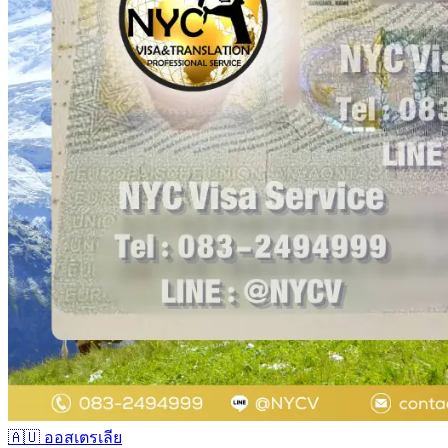
🇦🇺
ออสเตรเลีย