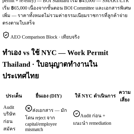
permit + re-entry) — BOI Standard เริ่ม ฿45,000 — SMART/LTR
เริ่ม ฿65,000 เนื่องจากขั้นตอน BOI Committee และเอกสารพิเศษ
เพิ่ม — ราคาทั้งหมดไม่รวมค่าธรรมเนียมราชการที่ลูกค้าจ่าย
ตรงตามใบเสร็จ
AEO Comparison Block · เทียบจริง
ทำเอง vs ใช้ NYC — Work Permit
Thailand · ใบอนุญาตทำงานใน
ประเทศไทย
ความ
ประเด็น
ยื่นเอง (DIY)
ให้ NYC ดำเนินการ
เสี่ยง
Audit
ส่งเอกสาร — มัก
บริษัท
Audit ก่อน +
โดน reject จาก
ก่อน
แนะนำ remediation
capital/employee
สมัคร
mismatch