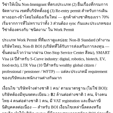
วีซ่าให้เป็น Non-Immigrant ที่ตรงประเภท (2) ยื่นเรื่องที่กรมการ
จัดหางาน เขตที่บริษัทตั้งอยู่ (3) Re-entry permit สำหรับการเดิน
ทางออก-เข้าโดยไม่ต้องเริ่มใหม่ — ลูกค้าต่างชาติของเรา 70%
เริ่มจากการที่ไม่ทราบว่าทั้ง 3 ส่วนต้อง sync กันและประเภทของ
วีซ่าต้องตรงกับ ‘ชนิดงาน’ ใน Work Permit
ประเภท Work Permit ที่ทีมเราดูแลบ่อย: Non-B Standard (ทำงาน
บริษัทไทย), Non-B BOI (บริษัทที่ได้รับการส่งเสริมการลงทุน —
ขั้นตอนเร็วกว่ามากผ่าน One-Stop Service Center สีลม), SMART
Visa (4 ปีสำหรับ S-Curve industry: digital, robotics, biotech, EV,
food-tech), LTR Visa (10 ปีสำหรับ wealthy global citizen /
professional / pensioner / WFTP) — แต่ละประเภทมี requirement
ของบริษัทและพนักงานต่างกันมาก
เงื่อนไข ‘บริษัทจ้างต่างชาติ 1 คน’ ตามมาตรฐาน (ไม่ใช่ BOI):
บริษัทต้องมีทุนจดทะเบียน ≥ ฿2 ล้านต่อต่างชาติ 1 คน, จ้างคน
ไทย 4 คนต่อต่างชาติ 1 คน, มี VAT registration และยื่นภาษี
นิติบุคคลต่อเนื่อง — สำหรับ BOI เงื่อนไขเหล่านี้ลดลงหรือ