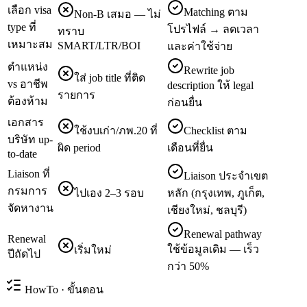
เลือก visa
Matching ตาม
Non-B เสมอ — ไม่
type ที่
โปรไฟล์ → ลดเวลา
ทราบ
เหมาะสม
SMART/LTR/BOI
และค่าใช้จ่าย
ตำแหน่ง
Rewrite job
ใส่ job title ที่ติด
vs อาชีพ
description ให้ legal
รายการ
ต้องห้าม
ก่อนยื่น
เอกสาร
ใช้งบเก่า/ภพ.20 ที่
Checklist ตาม
บริษัท up-
ผิด period
เดือนที่ยื่น
to-date
Liaison ที่
Liaison ประจำเขต
กรมการ
ไปเอง 2–3 รอบ
หลัก (กรุงเทพ, ภูเก็ต,
จัดหางาน
เชียงใหม่, ชลบุรี)
Renewal pathway
Renewal
ใช้ข้อมูลเดิม — เร็ว
เริ่มใหม่
ปีถัดไป
กว่า 50%
HowTo · ขั้นตอน