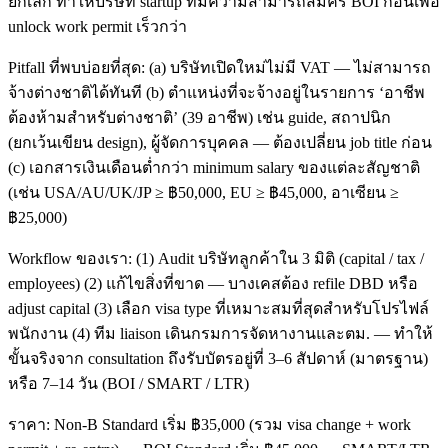
ยกเลิก ทำให้บริษัท startup ที่มีความสามารถสมัคร BOI ก่อนเพื่อ
unlock work permit เร็วกว่า
Pitfall ที่พบบ่อยที่สุด: (a) บริษัทเปิดใหม่ไม่มี VAT — ไม่สามารถ
จ้างต่างชาติได้ทันที (b) ตำแหน่งที่จะจ้างอยู่ในรายการ ‘อาชีพ
ต้องห้ามสำหรับต่างชาติ’ (39 อาชีพ) เช่น guide, สถาปนิก
(ยกเว้นเขียน design), ผู้จัดการบุคคล — ต้องเปลี่ยน job title ก่อน
(c) เอกสารเงินเดือนต่ำกว่า minimum salary ของแต่ละสัญชาติ
(เช่น USA/AU/UK/JP ≥ ฿50,000, EU ≥ ฿45,000, อาเซียน ≥
฿25,000)
Workflow ของเรา: (1) Audit บริษัทลูกค้าใน 3 มิติ (capital / tax /
employees) (2) แก้ไขสิ่งที่ขาด — บางเคสต้อง refile DBD หรือ
adjust capital (3) เลือก visa type ที่เหมาะสมที่สุดสำหรับโปรไฟล์
พนักงาน (4) ทีม liaison เดินกรมการจัดหางานและตม. — ทำให้
ขั้นจริงจาก consultation ถึงรับบัตรอยู่ที่ 3–6 สัปดาห์ (มาตรฐาน)
หรือ 7–14 วัน (BOI / SMART / LTR)
ราคา: Non-B Standard เริ่ม ฿35,000 (รวม visa change + work