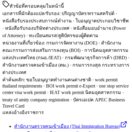
หัวข้อที่ครอบคลุมในหน้านี้
เอกสารที่มักต้องแปล/รับรอง
:
ปริญญาบัตร/ทรานสคริปต์ ·
หนังสือรับรองประสบการณ์ทำงาน · ใบอนุญาตประกอบวิชาชีพ
· หนังสือรับรองบริษัทต่างประเทศ · หนังสือมอบอำนาจ (Power
of Attorney) · ทะเบียนสมรส/สูติบัตรของผู้ติดตาม
หน่วยงานที่เกี่ยวข้อง
:
กรมการจัดหางาน (DOE) · สำนักงาน
คณะกรรมการส่งเสริมการลงทุน (BOI) · การนิคมอุตสาหกรรม
แห่งประเทศไทย (กนอ./IEAT) · กรมพัฒนาธุรกิจการค้า (DBD) ·
สำนักงานตรวจคนเข้าเมือง (ตม.) · กรมการกงสุล กระทรวงการ
ต่างประเทศ
คำค้นหลัก
:
ขอใบอนุญาตทำงานคนต่างชาติ · work permit
thailand requirements · BOI work permit e-Expert · one stop service
center visa work permit · IEAT work permit นิคมอุตสาหกรรม ·
treaty of amity company registration · บัตรเอเปค APEC Business
Travel Card
แหล่งอ้างอิงราชการ
สำนักงานตรวจคนเข้าเมือง (Thai Immigration Bureau)