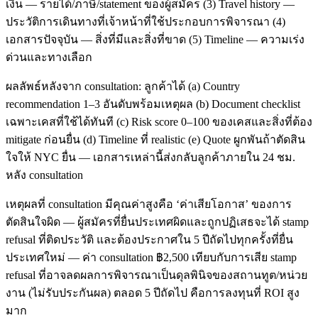
เงิน — รายได้/ภาษี/statement ของผู้สมัคร (3) Travel history —
ประวัติการเดินทางที่เจ้าหน้าที่ใช้ประกอบการพิจารณา (4)
เอกสารปัจจุบัน — สิ่งที่มีและสิ่งที่ขาด (5) Timeline — ความเร่ง
ด่วนและทางเลือก
ผลลัพธ์หลังจาก consultation: ลูกค้าได้ (a) Country
recommendation 1–3 อันดับพร้อมเหตุผล (b) Document checklist
เฉพาะเคสที่ใช้ได้ทันที (c) Risk score 0–100 ของเคสและสิ่งที่ต้อง
mitigate ก่อนยื่น (d) Timeline ที่ realistic (e) Quote ผูกพันถ้าตัดสิน
ใจให้ NYC ยื่น — เอกสารเหล่านี้ส่งกลับลูกค้าภายใน 24 ชม.
หลัง consultation
เหตุผลที่ consultation มีคุณค่าสูงคือ ‘ค่าเสียโอกาส’ ของการ
ตัดสินใจผิด — ผู้สมัครที่ยื่นประเทศผิดและถูกปฏิเสธจะได้ stamp
refusal ที่ติดประวัติ และต้องประกาศใน 5 ปีถัดไปทุกครั้งที่ยื่น
ประเทศใหม่ — ค่า consultation ฿2,500 เทียบกับการเสีย stamp
refusal ที่อาจลดผลการพิจารณาเป็นดุลพินิจของสถานทูต/หน่วย
งาน (ไม่รับประกันผล) ตลอด 5 ปีถัดไป คือการลงทุนที่ ROI สูง
มาก