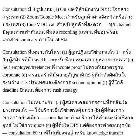
Consultation มี 3 รูปแบบ: (1) On-site ที่สำนักงาน NYC ใจกลาง
กรุงเทพ (2) Zoom/Google Meet สำหรับลูกค้าต่างจังหวัดหรือต่าง
ประเทศ (3) Line VDO call สำหรับลูกค้าที่สะดวก — ทุก channel
มีคุณภาพเท่ากันและทีมส่ง recording (เฉพาะที่ขอ) พร้อม
เอกสาร summary ภายใน 24 ชม.
Consultation ที่เหมาะกับใคร: (a) ผู้ถูกปฏิเสธวีซ่ามาแล้ว 1+ ครั้ง
(b) ผู้สมัครที่มี travel history ซับซ้อน เช่น เคยอยู่หลายประเทศ (c)
Self-employed/freelancer ที่ income proof ไม่ตรงกับมาตรฐาน
corporate (d) ครอบครัวที่มีหลายสัญชาติ (e) ผู้ที่กำลังตัดสินใจ
ระหว่าง 2–3 ประเทศและต้องการ second opinion (f) ผู้ที่ใกล้
deadline บินและต้องการ rush strategy
Consultation ไม่เหมาะกับ: (a) ผู้สมัครเคสมาตรฐานที่ตัดสินใจ
ประเทศแล้ว — ใช้บริการยื่นวีซ่าตรงคุ้มกว่า (b) ผู้ที่ต้องการ
‘ราคา’ อย่างเดียว — consultation เป็นบริการให้คำแนะนำเชิงกล
ยุทธ์ ไม่ใช่การ quote (c) ผู้ที่ตั้งใจ DIY แต่ต้องการคำตอบทุกข้อ
— consultation 60 นาทีไม่เพียงพอสำหรับ knowledge transfer