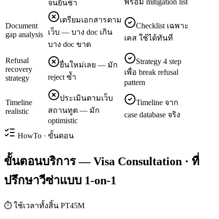
พร้อม mitigation list
จนยื่นช้า
เตรียมเอกสารตาม
Document
Checklist เฉพาะ
เว็บ — บาง doc เกิน
gap analysis
เคส ใช้ได้ทันที
บาง doc ขาด
Refusal
Strategy 4 step
ยื่นใหม่เลย — มัก
recovery
เพื่อ break refusal
reject ซ้ำ
strategy
pattern
ประเมินตามเว็บ
Timeline
Timeline จาก
สถานทูต — มัก
realistic
case database จริง
optimistic
HowTo · ขั้นตอน
ขั้นตอนบริการ — Visa Consultation · ที่
ปรึกษาวีซ่าแบบ 1-on-1
⏱ ใช้เวลาทั้งสิ้น
PT45M