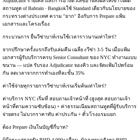
Adjudicator รายเคส และการอ้างตัวเลขอาจส่งผลให้เข้าใจผิด
สถานทูต of Bahrain · Bangkokใช้ Standard เดียวกับนโยบายของ
กระทรวงต่างประเทศ ความ "ยาก" อิงกับการ Prepare แฟ้ม
เอกสารและโครงเรื่อง
กระบวนการ ยื่นวีซ่าบาห์เรนใช้เวลาราวนานเท่าไหร่?
จากปรึกษาครั้งแรกถึงรับเล่มคืน เฉลี่ย eวีซ่า 3-5 วัน เมื่อแฟ้ม
เอกสารผู้รับบริการครบ Senior Consultant ของ NYC ทำงานแบบ
ขนาน — แปล รับรอง Adjudicator จองคิว และจัดแฟ้มไปพร้อม
กัน ลดเวลาจากการทำเองทีละขั้น 35%
ค่าใช้จ่ายทุกรายการวีซ่าบาห์เรนเริ่มต้นเท่าไหร่?
ค่าบริการ NYC เริ่มที่ สอบถามเจ้าหน้าที่ (สูงสุด สอบถามเจ้า
หน้าที่ตามความซับซ้อน) + ค่าธรรมเนียมสถานทูตที่ผู้รับบริการ
จ่ายตรง ไม่บวกราคาทับ ค่าประกัน + ตั๋ว/โรงแรมแยก
ต้อง Prepare เงินในบัญชีกี่บาท?
ผู้มีกระแสรายรับ BHD 4,000+/เดือน, นักลงทุนอสังหา BHD