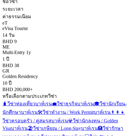
ชื่อวีซ่า
ระยะเวลา
ค่าธรรมเนียม
eT
eVisa Tourist
14 วัน
BHD 9
ME
Multi-Entry 1y
1 ปี
BHD 38
GR
Golden Residency
10 ปี
BHD 200,000+
หรือเลือกตามประเภทวีซ่า
🧳
วีซ่าท่องเที่ยว
บาห์เรน
💼
วีซ่าธุรกิจ
บาห์เรน
🎓
วีซ่านักเรียน-
นักศึกษา
บาห์เรน
🛠️
วีซ่าทำงาน / Work Permit
บาห์เรน
👨‍👩‍👧
วีซ่าครอบครัว / คู่สมรส
บาห์เรน
💎
วีซ่านักลงทุน / Golden
Visa
บาห์เรน
🏖️
วีซ่าเกษียณ / Long-Stay
บาห์เรน
🏥
วีซ่ารักษา