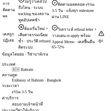
ไม่รู้ว่าเคสไป
การ
ติดตามผลตลอด eVisa
ถึงไหน · ระบบ
ติดตาม
3-5 วัน · แจ้งทุก milestone
tracking ของสถาน
ผล
ผ่าน LINE
ทูตอัปเดตช้า
ต้องเริ่มใหม่ +
วิเคราะห์ refusal letter +
เคสถูก
เสียค่าธรรมเนียม
วางแผน re-apply พร้อม
ปฏิเสธ
สูง
ซ้ำ · ประวัติ refused
Appeal Memo · เคสฟื้นคืน
65-72%
ติดระบบ
ข้อมูลโดยย่อ · วีซ่าบาห์เรน
ประเทศ
🇧🇭 Bahrain
สถานทูต
Embassy of Bahrain · Bangkok
ระยะเวลา
eVisa 3-5 วัน
ค่าบริการ
สอบถามเจ้าหน้าที่
ประเภทวีซ่าให้บริการ