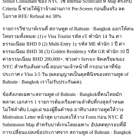
Senior Consultant ของ NYC ใช้ Internal Scorecard ที่ Map ตรงกับ
Criteria นี้ ช่วยให้ผู้ว่าจ้างผ่านการ Pre-Screen ก่อนยื่นจริง ลด
โอกาส RFE/ Refusal ลง 38%
รายการวีซ่าบาห์เรนที่ สถานทูต of Bahrain · Bangkok ออกให้คน
ไทยรวมทั้งหมด: (1) e Visa Tourist รหัส eT พำนัก 14 วัน ค่า
ธรรมเนียม BHD 9 (2) Multi-Entry 1y รหัส ME พำนัก 1 ปี ค่า
ธรรมเนียม BHD 38 (3) Golden Residency รหัส GR พำนัก 10 ปี
ค่าธรรมเนียม BHD 200,000+. ช่วงค่า Service จัดเตรียมของ
NYC สำหรับเส้นทางนี้ สอบถามเจ้าหน้าที่ กรอบเวลาที่ข้อ
ประกาศ e Visa 3-5 วัน (ผลอนุญาตเป็นดุลพินิจของสถานทูต of
Bahrain · Bangkok เราไม่รับประกันผล).
ข้อสังเกตเฉพาะสถานทูต of Bahrain · Bangkokที่คนไทยมัก
พลาด: เอกสาร 1 รายการต้องเรียงตามลำดับที่กงสุลกำหนด
ไม่ใช่ลำดับ Logical ของผู้ยื่นคำขอ อาทิบางสถานทูตให้วาง
Motivation Letter หน้าสุด บางแห่งให้วาง Form ก่อน NYC มี
Submission Map สำหรับบาห์เรนโดยเฉพาะ อัปเดตทุกรอบที่มี
การเปลี่ยนแปลงข้อประกาศจาก สถานทูต of Bahrain · Bangkok