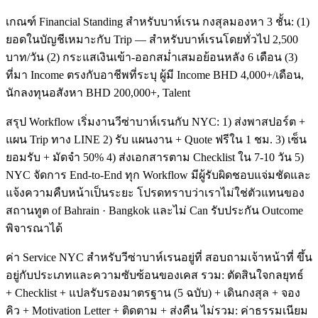
เกณฑ์ Financial Standing สำหรับบาห์เรน กงสุลมองหา 3 ชั้น: (1)
ยอดในบัญชีเหมาะกับ Trip — สำหรับบาห์เรนโดยทั่วไป 2,500
บาท/วัน (2) กระแสเงินเข้า-ออกสม่ำเสมอย้อนหลัง 6 เดือน (3)
ที่มา Income ตรงกับอาชีพที่ระบุ ผู้มี Income BHD 4,000+/เดือน,
นักลงทุนอสังหา BHD 200,000+, Talent
สรุป Workflow เริ่มงานวีซ่าบาห์เรนกับ NYC: 1) ส่งพาสปอร์ต +
แผน Trip ทาง LINE 2) รับ แผนงาน + Quote ฟรีใน 1 ชม. 3) เซ็น
ยอมรับ + มัดจำ 50% 4) ส่งเอกสารตาม Checklist ใน 7-10 วัน 5)
NYC จัดการ End-to-End ทุก Workflow มีผู้รับผิดชอบแจ่มชัดและ
แจ้งความคืบหน้าเป็นระยะ โปรดทราบว่าเราไม่ใช่ตัวแทนของ
สถานทูต of Bahrain · Bangkok และไม่ Can รับประกัน Outcome
พิจารณาได้
ค่า Service NYC สำหรับวีซ่าบาห์เรนอยู่ที่ สอบถามเจ้าหน้าที่ ขึ้น
อยู่กับประเภทและความซับซ้อนของเคส รวม: ตัดสินใจกลยุทธ์
+ Checklist + แปลรับรองมาตรฐาน (5 ฉบับ) + เดินกงสุล + จอง
คิว + Motivation Letter + ติดตาม + ส่งคืน ไม่รวม: ค่าธรรมเนียม