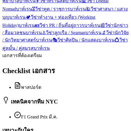
พยาบาล
บาห์เรน
✈️
วีซ่าทรานสิต
บาห์เรน
💻
วีซ่า Digital
Nomad
บาห์เรน
🎖️
วีซ่าทูต / ราชการ
บาห์เรน
🕌
วีซ่าศาสนา / แสวง
บุญ
บาห์เรน
🏕️
วีซ่าทำงาน + ท่องเที่ยว (Working
Holiday)
บาห์เรน
🪪
วีซ่า PR / ถิ่นที่อยู่ถาวร
บาห์เรน
📰
วีซ่านักข่าว
/ สื่อมวลชน
บาห์เรน
⚓
วีซ่าลูกเรือ / Seaman
บาห์เรน
🔬
วีซ่านักวิจัย
/ นักวิทยาศาสตร์
บาห์เรน
🎭
วีซ่าศิลปิน / นักแสดง
บาห์เรน
💍
วีซ่า
คู่หมั้น / คู่สมรส
บาห์เรน
เอกสารที่ต้องเตรียม
Checklist เอกสาร
พาสปอร์ต
เทคนิคจากทีม NYC
F1 Grand Prix มี.ค.
เหมาะกับใคร