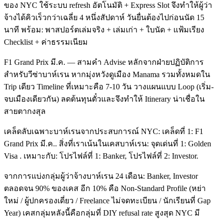
ของ NYC ใช้ระบบ refresh อัตโนมัติ + Express Slot จึงทำให้ผู้ว่า
จ้างได้คิวเร็วกว่าเฉลี่ย 4 หนึ่งสัปดาห์ วันยื่นต้องไปก่อนนัด 15
นาที พร้อม: พาสปอร์ตเล่มจริง + เล่มเก่า + ใบนัด + แฟ้มเรียง
Checklist + ค่าธรรมเนียม
F1 Grand Prix มี.ค. — สามคำ Advise หลักจากฝ่ายปฏิบัติการ
สำหรับวีซ่าบาห์เรน หากมุ่งหวังดูเมือง Manama รวมทั้งหมดใน
Trip เดียว Timeline ที่เหมาะคือ 7-10 วัน วางแผนแบบ Loop (เริ่ม-
จบเมืองเดียวกัน) ลดต้นทุนตั๋วและจึงทำให้ Itinerary น่าเชื่อใน
สายตากงสุล
เคล็ดลับเฉพาะบาห์เรนจากประสบการณ์ NYC: เคล็ดที่ 1: F1
Grand Prix มี.ค.. สิ่งที่เราเน้นในเคสบาห์เรน: จุดเด่นที่ 1: Golden
Visa . เหมาะกับ: โปรไฟล์ที่ 1: Banker, โปรไฟล์ที่ 2: Investor.
จากการแบ่งกลุ่มผู้ว่าจ้างบาห์เรน 24 เดือน: Banker, Investor
ตลอดจน 90% ของเคส อีก 10% คือ Non-Standard Profile (หย่า
ใหม่ / ผู้ปกครองเดี่ยว / Freelance ไม่จดทะเบียน / นักเรียนที่ Gap
Year) เคสกลุ่มหลังนี้คือกลุ่มที่ DIY refusal rate สูงสุด NYC มี