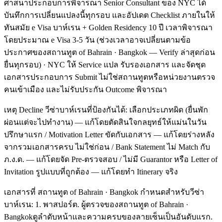
ศาสนาประกอบการพิจารณา Senior Consultant ของ NYC ได้
บันทึกการเปลี่ยนแปลงนี้ทุกรอบ และอัปเดต Checklist ภายในให้
ทันสมัย e Visa บาห์เรน + Golden Residency 10 ปี เวลาพิจารณา
โดยประมาณ e Visa 3-5 วัน (ช่วงเวลาอาจเปลี่ยนตามข้อ
ประกาศของสถานทูต of Bahrain · Bangkok — Verify ล่าสุดก่อน
ยื่นทุกรอบ) · NYC ให้ Service แปล รับรองเอกสาร และจัดชุด
เอกสารประกอบการ Submit ไม่ใช่สถานทูตหรือหน่วยงานตรวจ
คนเข้าเมือง และไม่รับประกัน Outcome พิจารณา
เหตุ Decline วีซ่าบาห์เรนที่ป้องกันได้: เลือกประเภทผิด (ยื่นพัก
ผ่อนแต่จะไปทำงาน) — แก้โดยตัดสินใจกลยุทธ์ให้แม่นในวัน
ปรึกษาแรก / Motivation Letter ขัดกับเอกสาร — แก้โดยร่างหลัง
จากรวมเอกสารครบ ไม่ใช่ก่อน / Bank Statement ไม่ Match กับ
ภ.ง.ด. — แก้โดยจัด Pre-ตรวจสอบ / ไม่มี Guarantor หรือ Letter of
Invitation รูปแบบที่ถูกต้อง — แก้โดยทำ Itinerary จริง
เอกสารที่ สถานทูต of Bahrain · Bangkok กำหนดสำหรับวีซ่า
บาห์เรน: 1. พาสปอร์ต. ผู้ตรวจของสถานทูต of Bahrain ·
Bangkokดูลำดับหน้าและความครบของลายเซ็นเป็นอันดับแรก.