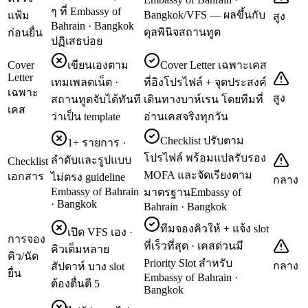
ๆ ที่ Embassy of
Bangkok/VFS — ผลขึ้นกับ
แฟ้ม
สูง
Bahrain · Bangkok
ดุลพินิจสถานทูต
ก่อนยื่น
ปฏิเสธบ่อย
Cover
เขียนเองตาม
Cover Letter เฉพาะเคส
Letter
เทมเพลตเน็ต ·
ที่อิงโปรไฟล์ + จุดประสงค์
เฉพาะ
สูง
สถานทูตจับได้ทันที
เดินทางบาห์เรน โดยทีมที่
เคส
ว่าเป็น template
อ่านเคสจริงทุกวัน
Checklist ปรับตาม
1+ รายการ ·
โปรไฟล์ พร้อมแปลรับรอง
ลำดับและรูปแบบ
Checklist
MOFA และจัดเรียงตาม
เอกสาร
ไม่ตรง guideline
กลาง
Embassy of Bahrain
มาตรฐานEmbassy of
· Bangkok
Bahrain · Bangkok
ทีมจองคิวให้ + แจ้ง slot
เปิด VFS เอง ·
การจอง
ที่เร็วที่สุด · เคสด่วนมี
คิวเต็มหลาย
คิว/นัด
Priority Slot สำหรับ
กลาง
สัปดาห์ บาง slot
ยื่น
Embassy of Bahrain ·
ต้องตื่นตี 5
Bangkok