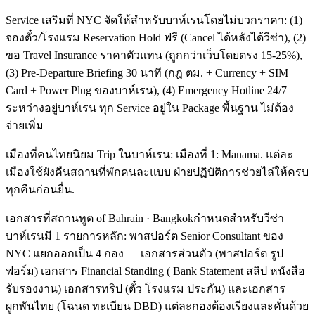
Service เสริมที่ NYC จัดให้สำหรับบาห์เรนโดยไม่บวกราคา: (1)
จองตั๋ว/โรงแรม Reservation Hold ฟรี (Cancel ได้หลังได้วีซ่า), (2)
ขอ Travel Insurance ราคาตัวแทน (ถูกกว่าเว็บโดยตรง 15-25%),
(3) Pre-Departure Briefing 30 นาที (กฎ ตม. + Currency + SIM
Card + Power Plug ของบาห์เรน), (4) Emergency Hotline 24/7
ระหว่างอยู่บาห์เรน ทุก Service อยู่ใน Package พื้นฐาน ไม่ต้อง
จ่ายเพิ่ม
เมืองที่คนไทยนิยม Trip ในบาห์เรน: เมืองที่ 1: Manama. แต่ละ
เมืองใช้ผังคืนสถานที่พักคนละแบบ ฝ่ายปฏิบัติการช่วยไล่ให้ครบ
ทุกคืนก่อนยื่น.
เอกสารที่สถานทูต of Bahrain · Bangkokกำหนดสำหรับวีซ่า
บาห์เรนมี 1 รายการหลัก: พาสปอร์ต Senior Consultant ของ
NYC แยกออกเป็น 4 กอง — เอกสารส่วนตัว (พาสปอร์ต รูป
ฟอร์ม) เอกสาร Financial Standing ( Bank Statement สลิป หนังสือ
รับรองงาน) เอกสารทริป (ตั๋ว โรงแรม ประกัน) และเอกสาร
ผูกพันไทย (โฉนด ทะเบียน DBD) แต่ละกองต้องเรียงและคั่นด้วย