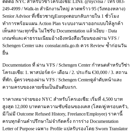
ติดต่อ NYC สำหรับวีซ่าโครเอเชีย: LINE @nycvisa / โทร 083-
249-4999 / Walk-in สำนักงานใหญ่ ลาดพร้าว 95 (วังทองหลาง)
Senior Advisor ที่เชี่ยวชาญEuropeตอบกลับภายใน 1 ชั่วโมง
ทำการพร้อมแผน Action Plan ระบบงานเราออกแบบให้ลูกค้า
เห็นสถานะทุกขั้น ไม่ใช่รับ Documentation แล้วเงียบ · Data
เกณฑ์และค่าธรรมเนียมอ้างอิงหนังสือเวียนของผ่าน VFS /
Schengen Center และ consular.mfa.go.th ควร Review ซ้ำก่อนวัน
ยื่น
Documentation ที่ ผ่าน VFS / Schengen Center กำหนดสำหรับวีซ่า
โครเอเชีย: 1. พาสปอร์ต 6+ เดือน / 2. ประกัน €30,000 / 3. สถาน
ที่พัก. ผู้ตรวจของผ่าน VFS / Schengen Centerดูลำดับหน้าและ
ความครบของลายเซ็นเป็นอันดับแรก.
ราคาเหมาจ่ายของ NYC สำหรับโครเอเชีย: เริ่มที่ 4,500 บาท
สูงสุด 12,000 บาทตามความซับซ้อนของเคส (โสด/คู่/ครอบครัว,
มี/ไม่มี Outcome Refused History, Freelance/Employee) ราคานี้
ครบทุกด้านคำปรึกษาไม่จำกัดครั้ง การร่าง Documentation
Letter of Purpose เฉพาะ Profile แปลรับรองโดย Sworn Translator