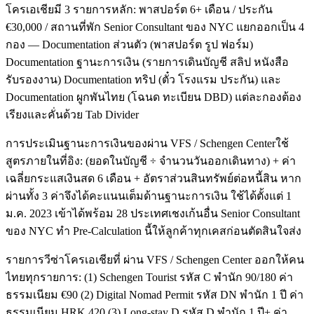
โครเอเชียมี 3 รายการหลัก: พาสปอร์ต 6+ เดือน / ประกัน
€30,000 / สถานที่พัก Senior Consultant ของ NYC แยกออกเป็น 4
กอง — Documentation ส่วนตัว (พาสปอร์ต รูป ฟอร์ม)
Documentation ฐานะการเงิน (รายการเดินบัญชี สลิป หนังสือ
รับรองงาน) Documentation ทริป (ตั๋ว โรงแรม ประกัน) และ
Documentation ผูกพันไทย (โฉนด ทะเบียน DBD) แต่ละกองต้อง
เรียงและคั่นด้วย Tab Divider
การประเมินฐานะการเงินของผ่าน VFS / Schengen Centerใช้
สูตรภายในที่อิง: (ยอดในบัญชี ÷ จำนวนวันออกเดินทาง) + ค่า
เฉลี่ยกระแสเงินสด 6 เดือน + อัตราส่วนสินทรัพย์ต่อหนี้สิน หาก
ผ่านทั้ง 3 ค่าจึงได้คะแนนเต็มด้านฐานะการเงิน ใช้ได้ตั้งแต่ 1
ม.ค. 2023 เข้าได้พร้อม 28 ประเทศเชงเก้นอื่น Senior Consultant
ของ NYC ทำ Pre-Calculation นี้ให้ลูกค้าทุกเคสก่อนตัดสินใจส่ง
รายการวีซ่าโครเอเชียที่ ผ่าน VFS / Schengen Center ออกให้คน
ไทยทุกรายการ: (1) Schengen Tourist รหัส C พำนัก 90/180 ค่า
ธรรมเนียม €90 (2) Digital Nomad Permit รหัส DN พำนัก 1 ปี ค่า
ธรรมเนียม HRK 420 (3) Long-stay D รหัส D พำนัก 1 ปี+ ค่า