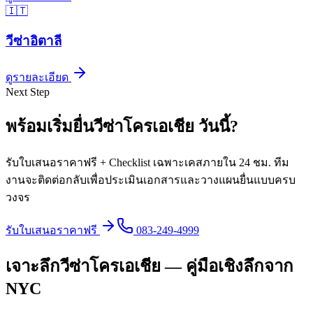
🇮🇹
วีซ่า
อิตาลี
ดูรายละเอียด
Next Step
พร้อมเริ่มยื่นวีซ่า
โครเอเชีย
วันนี้
?
รับใบเสนอราคาฟรี + Checklist เฉพาะเคสภายใน 24 ชม. ทีม
งานจะติดต่อกลับเพื่อประเมินเอกสารและวางแผนยื่นแบบครบ
วงจร
รับใบเสนอราคาฟรี
083-249-4999
เจาะลึกวีซ่าโครเอเชีย — คู่มือเชิงลึกจาก
NYC