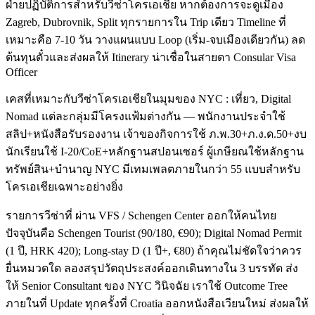
ฝ่ายปฏิบัติการสำหรับวีซ่าโครเอเชีย หากต้องการจะดูเมือง
Zagreb, Dubrovnik, Split ทุกรายการใน Trip เดียว Timeline ที่
เหมาะคือ 7-10 วัน วางแผนแบบ Loop (เริ่ม-จบเมืองเดียวกัน) ลด
ต้นทุนตั๋วและส่งผลให้ Itinerary น่าเชื่อในสายตา Consular Visa
Officer
เคสที่เหมาะกับวีซ่าโครเอเชียในมุมของ NYC : เที่ยว, Digital
Nomad แต่ละกลุ่มมีโครงแฟ้มต่างกัน — พนักงานประจำใช้
สลิป+หนังสือรับรองงาน เจ้าของกิจการใช้ ภ.พ.30+ภ.ง.ด.50+งบ
นักเรียนใช้ I-20/CoE+หลักฐานสปอนเซอร์ ผู้เกษียณใช้หลักฐาน
ทรัพย์สิน+บำนาญ NYC มีเทมเพลตภายในกว่า 55 แบบสำหรับ
โครเอเชียเฉพาะอย่างยิ่ง
รายการวีซ่าที่ ผ่าน VFS / Schengen Center ออกให้คนไทย
ปัจจุบันคือ Schengen Tourist (90/180, €90); Digital Nomad Permit
(1 ปี, HRK 420); Long-stay D (1 ปี+, €80) ถ้าคุณไม่ชัดใจว่าควร
ยื่นหมวดใด ลองสรุปวัตถุประสงค์ออกเดินทางใน 3 บรรทัด ส่ง
ให้ Senior Consultant ของ NYC วินิจฉัย เราใช้ Outcome Tree
ภายในที่ Update ทุกครั้งที่ Croatia ออกหนังสือเวียนใหม่ ส่งผลให้