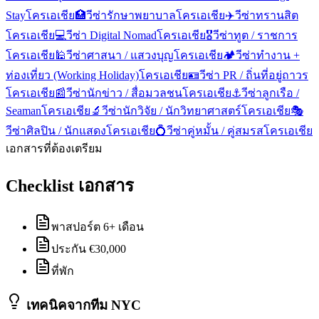
Stay
โครเอเชีย
🏥
วีซ่ารักษาพยาบาล
โครเอเชีย
✈️
วีซ่าทรานสิต
โครเอเชีย
💻
วีซ่า Digital Nomad
โครเอเชีย
🎖️
วีซ่าทูต / ราชการ
โครเอเชีย
🕌
วีซ่าศาสนา / แสวงบุญ
โครเอเชีย
🏕️
วีซ่าทำงาน +
ท่องเที่ยว (Working Holiday)
โครเอเชีย
🪪
วีซ่า PR / ถิ่นที่อยู่ถาวร
โครเอเชีย
📰
วีซ่านักข่าว / สื่อมวลชน
โครเอเชีย
⚓
วีซ่าลูกเรือ /
Seaman
โครเอเชีย
🔬
วีซ่านักวิจัย / นักวิทยาศาสตร์
โครเอเชีย
🎭
วีซ่าศิลปิน / นักแสดง
โครเอเชีย
💍
วีซ่าคู่หมั้น / คู่สมรส
โครเอเชีย
เอกสารที่ต้องเตรียม
Checklist เอกสาร
พาสปอร์ต 6+ เดือน
ประกัน €30,000
ที่พัก
เทคนิคจากทีม NYC