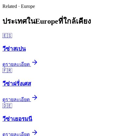
Related ·
Europe
ประเทศใน
Europe
ที่ใกล้เคียง
🇪🇸
วีซ่า
สเปน
ดูรายละเอียด
🇫🇷
วีซ่า
ฝรั่งเศส
ดูรายละเอียด
🇩🇪
วีซ่า
เยอรมนี
ดูรายละเอียด