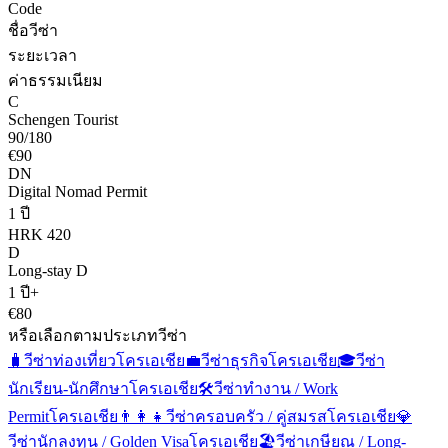
Code
ชื่อวีซ่า
ระยะเวลา
ค่าธรรมเนียม
C
Schengen Tourist
90/180
€90
DN
Digital Nomad Permit
1 ปี
HRK 420
D
Long-stay D
1 ปี+
€80
หรือเลือกตามประเภทวีซ่า
🧳
วีซ่าท่องเที่ยว
โครเอเชีย
💼
วีซ่าธุรกิจ
โครเอเชีย
🎓
วีซ่า
นักเรียน-นักศึกษา
โครเอเชีย
🛠️
วีซ่าทำงาน / Work
Permit
โครเอเชีย
👨‍👩‍👧
วีซ่าครอบครัว / คู่สมรส
โครเอเชีย
💎
วีซ่านักลงทุน / Golden Visa
โครเอเชีย
🏖️
วีซ่าเกษียณ / Long-