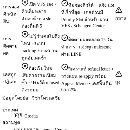
เปิด VFS เอง ·
ทีมจองคิวให้ + แจ้ง slot
การจอง
คิวเต็มหลาย
ที่เร็วที่สุด · เคสด่วนมี
คิว/นัด
กลาง
สัปดาห์ บาง slot
Priority Slot สำหรับ ผ่าน
ยื่น
VFS / Schengen Center
ต้องตื่นตี 5
ไม่รู้ว่าเคสไปถึง
การ
ติดตามผลตลอด 15 วัน
ไหน · ระบบ
ติดตาม
ทำการ · แจ้งทุก milestone
tracking ของสถาน
ผล
ผ่าน LINE
ทูตอัปเดตช้า
ต้องเริ่มใหม่ +
วิเคราะห์ refusal letter +
เคสถูก
เสียค่าธรรมเนียม
วางแผน re-apply พร้อม
ปฏิเสธ
สูง
ซ้ำ · ประวัติ refused
Appeal Memo · เคสฟื้นคืน
65-72%
ติดระบบ
ข้อมูลโดยย่อ · วีซ่าโครเอเชีย
ประเทศ
🇭🇷 Croatia
สถานทูต
ผ่าน VFS / Schengen Center