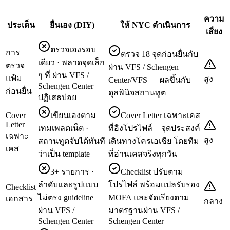
ความ
ประเด็น
ยื่นเอง (DIY)
ให้ NYC ดำเนินการ
เสี่ยง
ตรวจเองรอบ
การ
ตรวจ 18 จุดก่อนยื่นกับ
เดียว · พลาดจุดเล็ก
ตรวจ
ผ่าน VFS / Schengen
ๆ ที่ ผ่าน VFS /
แฟ้ม
สูง
Center/VFS — ผลขึ้นกับ
Schengen Center
ก่อนยื่น
ดุลพินิจสถานทูต
ปฏิเสธบ่อย
Cover
เขียนเองตาม
Cover Letter เฉพาะเคส
Letter
เทมเพลตเน็ต ·
ที่อิงโปรไฟล์ + จุดประสงค์
เฉพาะ
สูง
สถานทูตจับได้ทันที
เดินทางโครเอเชีย โดยทีม
เคส
ว่าเป็น template
ที่อ่านเคสจริงทุกวัน
3+ รายการ ·
Checklist ปรับตาม
ลำดับและรูปแบบ
โปรไฟล์ พร้อมแปลรับรอง
Checklist
ไม่ตรง guideline
MOFA และจัดเรียงตาม
เอกสาร
กลาง
ผ่าน VFS /
มาตรฐานผ่าน VFS /
Schengen Center
Schengen Center