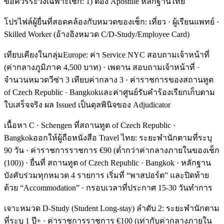
ข้อควรระวังเฉพาะเช็ก: 1) ต้อง Apostille หลักฐานไทย
โปรไฟล์ผู้ยื่นที่สอดคล้องกับหมวดของเช็ก: เที่ยว · ผู้เรียนแพทย์ ·
Skilled Worker (อ้างอิงหมวด C/D-Study/Employee Card)
เทียบเคียงในกลุ่มEurope: ค่า Service NYC สอบถามเจ้าหน้าที่
(ค่ากลางภูมิภาค 4,500 บาท) · เพดาน สอบถามเจ้าหน้าที่ ·
จำนวนหมวดวีซ่า 3 เทียบค่ากลาง 3 · ค่าราชการของสถานทูต
of Czech Republic · Bangkokและค่าศูนย์รับคำร้องเรียกเก็บตาม
ใบเสร็จจริง ผล Issued เป็นดุลพินิจของ Adjudicator
เนื้อหา C · Schengen ที่สถานทูต of Czech Republic ·
Bangkokออกให้ผู้ถือหนังสือ Travel ไทย: ระยะพำนักตามที่ระบุ
90 วัน · ค่าราชการราชการ €90 (ต่ำกว่าค่ากลางภายในของเช็ก
(100)) · ยื่นที่ สถานทูต of Czech Republic · Bangkok · หลักฐาน
บังคับร่วมทุกหมวด 4 รายการ เริ่มที่ “พาสปอร์ต” และปิดท้าย
ด้วย “Accommodation” · กรอบเวลาที่ประกาศ 15-30 วันทำการ
เจาะหมวด D-Study (Student Long-stay) ลำดับ 2: ระยะพำนักตาม
ที่ระบุ 1 ปี+ · ค่าราชการราชการ €100 (เท่ากับค่ากลางภายใน