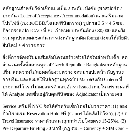
หลักฐานสำหรับวีซ่าเช็กแบ่งเป็น 2 ระดับ: บังคับ (พาสปอร์ต /
ประกัน / Letter of Acceptance / Accommodation) และเสริมตาม
โปรไฟล์ (ภ.ง.ด./DBD/โฉนด/พินัยกรรม) รูปถ่าย 3.5 × 4.5 ซม.
ต้องตรงสเปก ICAO ที่ EU กำหนด ประกันต้อง €30,000 และยัง
รวมทุกประเทศเชงเก้น การส่งหลักฐานผิด format ส่งผลให้เสียคิว
ยื่นใหม่ + ค่าราชการ
สิ่งที่การจัดเตรียมแฟ้มเชิงโครงสร้างช่วยได้จริงสำหรับเช็ก: ลด
จำนวนครั้งที่สถานทูต of Czech Republic · Bangkokขอหลักฐาน
เพิ่ม, ลดความไม่สอดคล้องระหว่าง จดหมายปะหน้า กับฐานะ
การเงิน, และส่งผลให้หลักฐานทุกฉบับ Map ตรงกับ Criteria ที่
ประกาศไว้ เราไม่เผยแพร่ตัวเลขอัตรา Issued ภายใน เพราะผลที่
ได้ Analyse เคสขึ้นอยู่กับดุลพินิจของ Adjudicator เป็นรายเคส
Service เสริมที่ NYC จัดให้สำหรับเช็กโดยไม่บวกราคา: (1) จอง
ตั๋ว/โรงแรม Reservation Hold ฟรี (Cancel ได้หลังได้วีซ่า), (2) ขอ
Travel Insurance ราคาตัวแทน (ถูกกว่าเว็บโดยตรง 15-25%), (3)
Pre-Departure Briefing 30 นาที (กฎ ตม. + Currency + SIM Card +