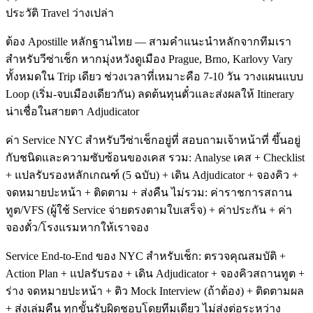
ประวัติ Travel ว่างเปล่า
ต้อง Apostille หลักฐานไทย — สามคำแนะนำหลักจากทีมเรา
สำหรับวีซ่าเช็ก หากมุ่งหวังดูเมือง Prague, Brno, Karlovy Vary
ทั้งหมดใน Trip เดียว ช่วงเวลาที่เหมาะคือ 7-10 วัน วางแผนแบบ
Loop (เริ่ม-จบเมืองเดียวกัน) ลดต้นทุนตั๋วและส่งผลให้ Itinerary
น่าเชื่อในสายตา Adjudicator
ค่า Service NYC สำหรับวีซ่าเช็กอยู่ที่ สอบถามเจ้าหน้าที่ ขึ้นอยู่
กับชนิดและความซับซ้อนของเคส รวม: Analyse เคส + Checklist
+ แปลรับรองหลักเกณฑ์ (5 ฉบับ) + เดิน Adjudicator + จองคิว +
จดหมายปะหน้า + ติดตาม + ส่งคืน ไม่รวม: ค่าราชการสถาน
ทูต/VFS (ผู้ใช้ Service จ่ายตรงตามใบเสร็จ) + ค่าประกัน + ค่า
จองตั๋ว/โรงแรมหากให้เราจอง
Service End-to-End ของ NYC สำหรับเช็ก: ตรวจคุณสมบัติ +
Action Plan + แปลรับรอง + เดิน Adjudicator + จองคิวสถานทูต +
ร่าง จดหมายปะหน้า + ติว Mock Interview (ถ้าต้อง) + ติดตามผล
+ ส่งเล่มคืน ทุกขั้นรับผิดชอบโดยทีมเดียว ไม่ส่งต่อระหว่าง