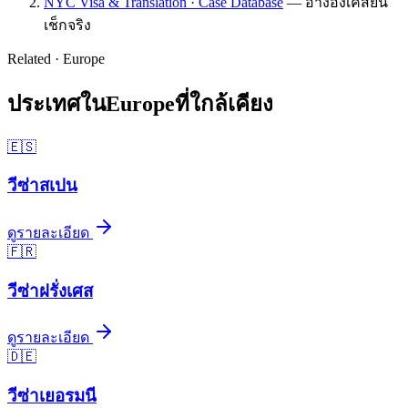
NYC Visa & Translation · Case Database
—
อ้างอิงเคสยื่น
เช็กจริง
Related ·
Europe
ประเทศใน
Europe
ที่ใกล้เคียง
🇪🇸
วีซ่า
สเปน
ดูรายละเอียด
🇫🇷
วีซ่า
ฝรั่งเศส
ดูรายละเอียด
🇩🇪
วีซ่า
เยอรมนี