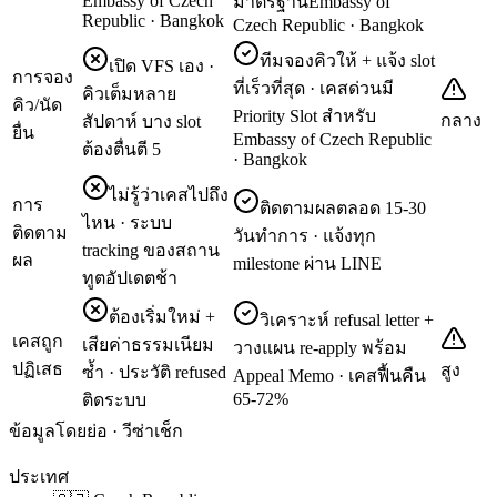
Embassy of Czech
มาตรฐานEmbassy of
Republic · Bangkok
Czech Republic · Bangkok
ทีมจองคิวให้ + แจ้ง slot
เปิด VFS เอง ·
การจอง
ที่เร็วที่สุด · เคสด่วนมี
คิวเต็มหลาย
คิว/นัด
Priority Slot สำหรับ
กลาง
สัปดาห์ บาง slot
ยื่น
Embassy of Czech Republic
ต้องตื่นตี 5
· Bangkok
ไม่รู้ว่าเคสไปถึง
การ
ติดตามผลตลอด 15-30
ไหน · ระบบ
ติดตาม
วันทำการ · แจ้งทุก
tracking ของสถาน
ผล
milestone ผ่าน LINE
ทูตอัปเดตช้า
ต้องเริ่มใหม่ +
วิเคราะห์ refusal letter +
เคสถูก
เสียค่าธรรมเนียม
วางแผน re-apply พร้อม
ปฏิเสธ
สูง
ซ้ำ · ประวัติ refused
Appeal Memo · เคสฟื้นคืน
65-72%
ติดระบบ
ข้อมูลโดยย่อ · วีซ่าเช็ก
ประเทศ