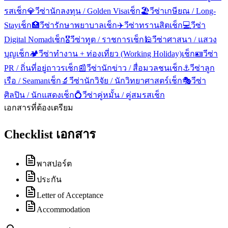
รส
เช็ก
💎
วีซ่านักลงทุน / Golden Visa
เช็ก
🏖️
วีซ่าเกษียณ / Long-
Stay
เช็ก
🏥
วีซ่ารักษาพยาบาล
เช็ก
✈️
วีซ่าทรานสิต
เช็ก
💻
วีซ่า
Digital Nomad
เช็ก
🎖️
วีซ่าทูต / ราชการ
เช็ก
🕌
วีซ่าศาสนา / แสวง
บุญ
เช็ก
🏕️
วีซ่าทำงาน + ท่องเที่ยว (Working Holiday)
เช็ก
🪪
วีซ่า
PR / ถิ่นที่อยู่ถาวร
เช็ก
📰
วีซ่านักข่าว / สื่อมวลชน
เช็ก
⚓
วีซ่าลูก
เรือ / Seaman
เช็ก
🔬
วีซ่านักวิจัย / นักวิทยาศาสตร์
เช็ก
🎭
วีซ่า
ศิลปิน / นักแสดง
เช็ก
💍
วีซ่าคู่หมั้น / คู่สมรส
เช็ก
เอกสารที่ต้องเตรียม
Checklist เอกสาร
พาสปอร์ต
ประกัน
Letter of Acceptance
Accommodation