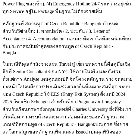
Power Plug ของเช็ก), (4) Emergency Hotline 24/7 ระหว่างอยู่เช็ก
ทุก Service อยู่ใน Package พื้นฐาน ไม่ต้องจ่ายเพิ่ม
หลักฐานที่ สถานทูต of Czech Republic · Bangkok กำหนด
สำหรับวีซ่าเช็ก: 1. พาสปอร์ต / 2. ประกัน / 3. Letter of
Acceptance / 4. Accommodation. ก่อนส่ง ทีมเราไล่ทีละหน้าเทียบ
กับประกาศฉบับล่าสุดของสถานทูต of Czech Republic ·
Bangkok.
ในกรณีที่คุณกำลังวางแผน Travel สู่ เช็ก บทความนี้คือคู่มือเชิง
ลึกที่ Senior Consultant ของ NYC ใช้ภายในจริง และยังรวม
ตั้งแต่การ Analyse เคสคุณสมบัติ จัดโครงหลักฐาน ร่าง จดหมาย
ปะหน้า ไปจนถึงการประเมินช่วงเวลายื่นที่เหมาะสมที่สุด ระบบ
ของ Czech Republic ใช้ EES (Entry-Exit System) ตั้งแต่ปี 2024-
2025 วีซ่าเช็ก Schengen สำหรับเที่ยว Prague และ Long-stay
สำหรับเรียนภาษาอังกฤษ/แพทย์ที่ Charles University สิ่งที่ทีมเรา
เน้นคือความครบถ้วนและความสอดคล้องของหลักฐานตาม
เกณฑ์ที่สถานทูต of Czech Republic · Bangkokประกาศ ซึ่งช่วย
ลดโอกาสถูกขอหลักฐานเพิ่ม แต่ผล Issued เป็นดุลพินิจของ