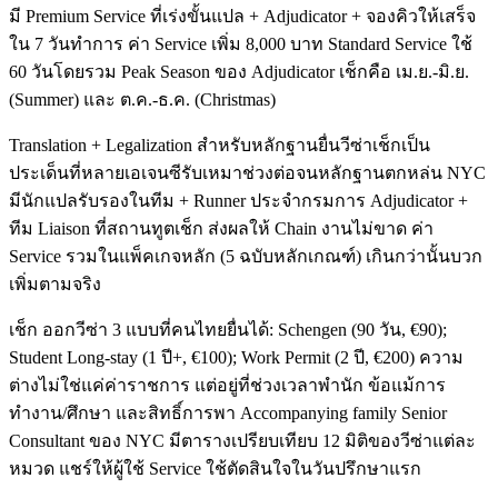
มี Premium Service ที่เร่งขั้นแปล + Adjudicator + จองคิวให้เสร็จ
ใน 7 วันทำการ ค่า Service เพิ่ม 8,000 บาท Standard Service ใช้
60 วันโดยรวม Peak Season ของ Adjudicator เช็กคือ เม.ย.-มิ.ย.
(Summer) และ ต.ค.-ธ.ค. (Christmas)
Translation + Legalization สำหรับหลักฐานยื่นวีซ่าเช็กเป็น
ประเด็นที่หลายเอเจนซีรับเหมาช่วงต่อจนหลักฐานตกหล่น NYC
มีนักแปลรับรองในทีม + Runner ประจำกรมการ Adjudicator +
ทีม Liaison ที่สถานทูตเช็ก ส่งผลให้ Chain งานไม่ขาด ค่า
Service รวมในแพ็คเกจหลัก (5 ฉบับหลักเกณฑ์) เกินกว่านั้นบวก
เพิ่มตามจริง
เช็ก ออกวีซ่า 3 แบบที่คนไทยยื่นได้: Schengen (90 วัน, €90);
Student Long-stay (1 ปี+, €100); Work Permit (2 ปี, €200) ความ
ต่างไม่ใช่แค่ค่าราชการ แต่อยู่ที่ช่วงเวลาพำนัก ข้อแม้การ
ทำงาน/ศึกษา และสิทธิ์การพา Accompanying family Senior
Consultant ของ NYC มีตารางเปรียบเทียบ 12 มิติของวีซ่าแต่ละ
หมวด แชร์ให้ผู้ใช้ Service ใช้ตัดสินใจในวันปรึกษาแรก