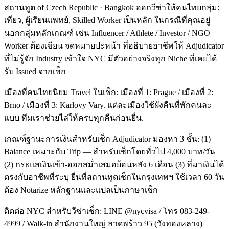
สถานทูต of Czech Republic · Bangkok ออกวีซ่าให้คนไทยกลุ่ม:
เที่ยว, ผู้เรียนแพทย์, Skilled Worker เป็นหลัก ในกรณีที่คุณอยู่
นอกกลุ่มหลักเกณฑ์ เช่น Influencer / Athlete / Investor / NGO
Worker ต้องเขียน จดหมายปะหน้า ที่อธิบายอาชีพให้ Adjudicator
ที่ไม่รู้จัก Industry เข้าใจ NYC มีตัวอย่างจริงทุก Niche ที่เคยได้
รับ Issued จากเช็ก
เมืองที่คนไทยนิยม Travel ในเช็ก: เมืองที่ 1: Prague / เมืองที่ 2:
Brno / เมืองที่ 3: Karlovy Vary. แต่ละเมืองใช้ผังคืนที่พักคนละ
แบบ ทีมเราช่วยไล่ให้ครบทุกคืนก่อนยื่น.
เกณฑ์ฐานะการเงินสำหรับเช็ก Adjudicator มองหา 3 ชั้น: (1)
Balance เหมาะกับ Trip — สำหรับเช็กโดยทั่วไป 4,000 บาท/วัน
(2) กระแสเงินเข้า-ออกสม่ำเสมอย้อนหลัง 6 เดือน (3) ที่มาเงินได้
ตรงกับอาชีพที่ระบุ ยื่นที่สถานทูตเช็กในกรุงเทพฯ ใช้เวลา 60 วัน
ต้อง Notarize หลักฐานและแปลเป็นภาษาเช็ก
ติดต่อ NYC สำหรับวีซ่าเช็ก: LINE @nycvisa / โทร 083-249-
4999 / Walk-in สำนักงานใหญ่ ลาดพร้าว 95 (วังทองหลาง)