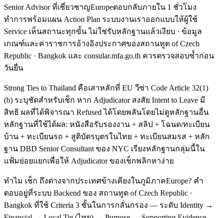
Senior Advisor ที่เชี่ยวชาญEuropeตอบกลับภายใน 1 ชั่วโมง
ทำการพร้อมแผน Action Plan ระบบงานเราออกแบบให้ผู้ใช้
Service เห็นสถานะทุกขั้น ไม่ใช่รับหลักฐานแล้วเงียบ · ข้อมูล
เกณฑ์และค่าราชการอ้างอิงประกาศของสถานทูต of Czech
Republic · Bangkok และ consular.mfa.go.th ควรตรวจสอบซ้ำก่อน
วันยื่น
Strong Ties to Thailand คือเสาหลักที่ EU วีซ่า Code Article 32(1)
(b) ระบุชัดสำหรับเช็ก หาก Adjudicator สงสัย Intent to Leave มี
สิทธิ ผลที่ได้พิจารณา Refused ได้โดยพลันโดยไม่ดูหลักฐานอื่น
หลักฐานที่ใช้ได้ผล: หนังสือรับรองงาน + สลิป + โฉนด/ทะเบียน
บ้าน + ทะเบียนรถ + สูติบัตรบุตรในไทย + ทะเบียนสมรส + หลัก
ฐาน DBD Senior Consultant ของ NYC เรียงหลักฐานกลุ่มนี้ใน
แฟ้มย่อยแยกเพื่อให้ Adjudicator ของเช็กพลิกหาง่าย
ทำไม เช็ก ถึงต่างจากประเทศข้างเคียงในภูมิภาคEurope? คำ
ตอบอยู่ที่ระบบ Backend ของ สถานทูต of Czech Republic ·
Bangkok ที่ใช้ Criteria 3 ชั้นในการกลั่นกรอง — ระดับ Identity →
Financial → Local Tie (ไทย) → Purpose → Supporting Evidence