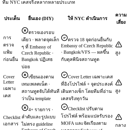
ทีม NYC เคสจริงหลากหลายประเภท
ความ
ประเด็น
ยื่นเอง (DIY)
ให้ NYC ดำเนินการ
เสี่ยง
ตรวจเองรอบ
การ
เดียว · พลาดจุดเล็ก
ตรวจ 18 จุดก่อนยื่นกับ
ตรวจ
Embassy of Czech Republic
ๆ ที่ Embassy of
แฟ้ม
· Bangkok/VFS — ผลขึ้น
สูง
Czech Republic ·
ก่อนยื่น
Bangkok ปฏิเสธ
กับดุลพินิจสถานทูต
บ่อย
Cover
เขียนเองตาม
Cover Letter เฉพาะเคส
Letter
เทมเพลตเน็ต ·
ที่อิงโปรไฟล์ + จุดประสงค์
เฉพาะ
สูง
สถานทูตจับได้ทันที
เดินทางเช็ก โดยทีมที่อ่าน
เคส
ว่าเป็น template
เคสจริงทุกวัน
Checklist ปรับตาม
4+ รายการ ·
โปรไฟล์ พร้อมแปลรับรอง
ลำดับและรูปแบบ
Checklist
MOFA และจัดเรียงตาม
เอกสาร
ไม่ตรง guideline
กลาง