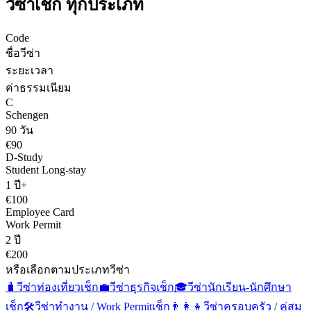
วีซ่า
เช็ก
ทุกประเภท
Code
ชื่อวีซ่า
ระยะเวลา
ค่าธรรมเนียม
C
Schengen
90 วัน
€90
D-Study
Student Long-stay
1 ปี+
€100
Employee Card
Work Permit
2 ปี
€200
หรือเลือกตามประเภทวีซ่า
🧳
วีซ่าท่องเที่ยว
เช็ก
💼
วีซ่าธุรกิจ
เช็ก
🎓
วีซ่านักเรียน-นักศึกษา
เช็ก
🛠️
วีซ่าทำงาน / Work Permit
เช็ก
👨‍👩‍👧
วีซ่าครอบครัว / คู่สม