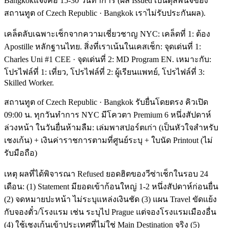
Bangkokแจ้งคือ 15-30 วันทำการ (ผล Issued เป็นดุลพินิจของ
สถานทูต of Czech Republic · Bangkok เราไม่รับประกันผล).
เคล็ดลับเฉพาะเช็กจากความเชี่ยวชาญ NYC: เคล็ดที่ 1: ต้อง
Apostille หลักฐานไทย. สิ่งที่เราเน้นในเคสเช็ก: จุดเด่นที่ 1:
Charles Uni #1 CEE · จุดเด่นที่ 2: MD Program EN. เหมาะกับ:
โปรไฟล์ที่ 1: เที่ยว, โปรไฟล์ที่ 2: ผู้เรียนแพทย์, โปรไฟล์ที่ 3:
Skilled Worker.
สถานทูต of Czech Republic · Bangkok รับยื่นโดยตรง คิวเปิด
09:00 น. ทุกวันทำการ NYC มีโควตา Premium 6 หนึ่งสัปดาห์
ล่วงหน้า ในวันยื่นห้ามลืม: เล่มพาสปอร์ตเก่า (เป็นหัวใจสำหรับ
เชงเก้น) + เงินค่าราชการตามที่ศูนย์ระบุ + ใบนัด Printout (ไม่
รับมือถือ)
เหตุ ผลที่ได้พิจารณา Refused ยอดฮิตของวีซ่าเช็กในรอบ 24
เดือน: (1) Statement มียอดเข้าก้อนใหญ่ 1-2 หนึ่งสัปดาห์ก่อนยื่น
(2) จดหมายปะหน้า ไม่ระบุแหล่งเงินชัด (3) แผน Travel ขัดแย้ง
กับจองตั๋ว/โรงแรม เช่น ระบุไป Prague แต่จองโรงแรมเมืองอื่น
(4) ใช้เชงเก้นเข้าประเทศที่ไม่ใช่ Main Destination จริง (5)