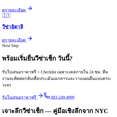
ดูรายละเอียด
🇮🇹
วีซ่า
อิตาลี
ดูรายละเอียด
Next Step
พร้อมเริ่มยื่นวีซ่า
เช็ก
วันนี้
?
รับใบเสนอราคาฟรี + Checklist เฉพาะเคสภายใน 24 ชม. ทีม
งานจะติดต่อกลับเพื่อประเมินเอกสารและวางแผนยื่นแบบครบ
วงจร
รับใบเสนอราคาฟรี
083-249-4999
เจาะลึกวีซ่าเช็ก — คู่มือเชิงลึกจาก NYC