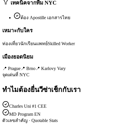
เทคนิคจากทีม NYC
ต้อง Apostille เอกสารไทย
เหมาะกับใคร
ท่องเที่ยว
นักเรียนแพทย์
Skilled Worker
เมืองยอดนิยม
📍
Prague
📍
Brno
📍
Karlovy Vary
จุดเด่นที่ NYC
ทำไมต้องยื่นวีซ่า
เช็ก
กับเรา
Charles Uni #1 CEE
MD Program EN
ตัวเลขสำคัญ · Quotable Stats