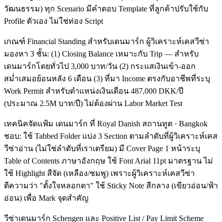
วัฒนธรรม) ทุก Scenario มีคำตอบ Template ที่ลูกค้าปรับใช้กับ
Profile ตัวเอง ไม่ใช่ท่อง Script
เกณฑ์ Financial Standing สำหรับเดนมาร์ก ผู้วิเคราะห์เคสวีซ่า
มองหา 3 ชั้น: (1) Closing Balance เหมาะกับ Trip — สำหรับ
เดนมาร์กโดยทั่วไป 3,000 บาท/วัน (2) กระแสเงินเข้า-ออก
สม่ำเสมอย้อนหลัง 6 เดือน (3) ที่มา Income ตรงกับอาชีพที่ระบุ
Work Permit สำหรับตำแหน่งเงินเดือน 487,000 DKK/ปี
(ประมาณ 2.5M บาท/ปี) ไม่ต้องผ่าน Labor Market Test
เทคนิคจัดแฟ้ม เดนมาร์ก ที่ Royal Danish สถานทูต · Bangkok
ชอบ: ใช้ Tabbed Folder แบ่ง 3 Section ตามลำดับที่ผู้วิเคราะห์เคส
วีซ่าอ่าน (ไม่ใช่ลำดับที่เราเตรียม) มี Cover Page 1 หน้าระบุ
Table of Contents ภาษาอังกฤษ ใช้ Font Arial 11pt มาตรฐาน ไม่
ใช้ Highlight สีจัด (เหลือง/ชมพู) เพราะผู้วิเคราะห์เคสวีซ่า
ตีความว่า "ตั้งใจหลอกตา" ใช้ Sticky Note สีกลาง (เขียวอ่อน/ฟ้า
อ่อน) เพื่อ Mark จุดสำคัญ
วีซ่าเดนมาร์ก Schengen และ Positive List / Pay Limit Scheme