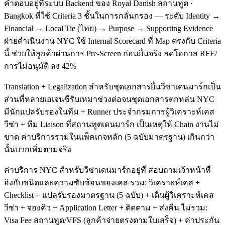
คำตอบอยู่ที่ระบบ Backend ของ Royal Danish สถานทูต ·
Bangkok ที่ใช้ Criteria 3 ชั้นในการกลั่นกรอง — ระดับ Identity →
Financial → Local Tie (ไทย) → Purpose → Supporting Evidence
ฝ่ายดำเนินงาน NYC ใช้ Internal Scorecard ที่ Map ตรงกับ Criteria
นี้ ช่วยให้ลูกค้าผ่านการ Pre-Screen ก่อนยื่นจริง ลดโอกาส RFE/
การไม่อนุมัติ ลง 42%
Translation + Legalization สำหรับชุดเอกสารยื่นวีซ่าเดนมาร์กเป็น
ส่วนที่หลายเอเจนซีรับเหมาช่วงต่อจนชุดเอกสารตกหล่น NYC
มีนักแปลรับรองในทีม + Runner ประจำกรมการผู้วิเคราะห์เคส
วีซ่า + ทีม Liaison ที่สถานทูตเดนมาร์ก เป็นเหตุให้ Chain งานไม่
ขาด ค่าบริการรวมในแพ็คเกจหลัก (5 ฉบับมาตรฐาน) เกินกว่า
นั้นบวกเพิ่มตามจริง
ค่าบริการ NYC สำหรับวีซ่าเดนมาร์กอยู่ที่ สอบถามเจ้าหน้าที่
อิงกับชนิดและความซับซ้อนของเคส รวม: วิเคราะห์เคส +
Checklist + แปลรับรองมาตรฐาน (5 ฉบับ) + เดินผู้วิเคราะห์เคส
วีซ่า + จองคิว + Application Letter + ติดตาม + ส่งคืน ไม่รวม:
Visa Fee สถานทูต/VFS (ลูกค้าจ่ายตรงตามใบเสร็จ) + ค่าประกัน