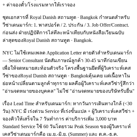
+ ค่าจองตั๋ว/โรงแรมหากให้เราจอง
ชุดเอกสารที่ Royal Danish สถานทูต · Bangkok กำหนดสำหรับ
วีซ่าเดนมาร์ก: 1. พาสปอร์ต / 2. ประกัน / 3. Job Offer/Contract.
ก่อนส่ง ฝ่ายปฏิบัติการไล่ทีละหน้าเทียบกับหนังสือเวียนฉบับ
ล่าสุดของRoyal Danish สถานทูต · Bangkok.
NYC ไม่ใช้เทมเพลต Application Letter ตายตัวสำหรับเดนมาร์ก
— Senior Consultant นัดสัมภาษณ์ลูกค้า 30-45 นาทีก่อนเขียน
เพื่อให้จดหมายสะท้อนตัวจริง โครงพื้นฐานยึดที่ผู้วิเคราะห์เคส
วีซ่าของRoyal Danish สถานทูต · Bangkokคุ้นเคย แต่เนื้อหาใน
ย่อหน้าเปลี่ยนตามลูกค้าทุกราย ผลคือผู้วิเคราะห์เคสวีซ่ารู้สึกว่า
"อ่านจดหมายของบุคคล" ไม่ใช่ "อ่านจดหมายของบริษัทรับยื่น"
เรื่อง Lead Time สำหรับเดนมาร์ก: หากวันการเดินทางใกล้ (<30
วัน) NYC มี เร่งด่วน Service ที่เร่งขั้นแปล + ผู้วิเคราะห์เคสวีซ่า +
จองคิวให้เสร็จใน 7 วันทำการ ค่าบริการเพิ่ม 3,000 บาท
Standard Service ใช้ 60 วันโดยรวม Peak Season ของผู้วิเคราะห์
เคสวีซ่าเดนมาร์กคือ เม.ย.-มิ.ย. (Summer) และ ต.ค.-ธ.ค.