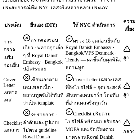
ประสบการณ์ทีม NYC เคสจริงหลากหลายประเภท
ความ
ประเด็น
ยื่นเอง (DIY)
ให้ NYC ดำเนินการ
เสี่ยง
ตรวจเองรอบ
ตรวจ 18 จุดก่อนยื่นกับ
การ
Royal Danish Embassy ·
เดียว · พลาดจุดเล็ก
ตรวจ
Bangkok/VFS Denmark ·
ๆ ที่ Royal Danish
แฟ้ม
สูง
Trendy — ผลขึ้นกับดุลพินิจ
Embassy · Bangkok
ก่อนยื่น
สถานทูต
ปฏิเสธบ่อย
Cover
เขียนเองตาม
Cover Letter เฉพาะเคส
Letter
เทมเพลตเน็ต ·
ที่อิงโปรไฟล์ + จุดประสงค์
เฉพาะ
สูง
สถานทูตจับได้ทันที
เดินทางเดนมาร์ก โดยทีม
เคส
ว่าเป็น template
ที่อ่านเคสจริงทุกวัน
Checklist ปรับตาม
3+ รายการ ·
โปรไฟล์ พร้อมแปลรับรอง
ลำดับและรูปแบบ
Checklist
MOFA และจัดเรียงตาม
เอกสาร
ไม่ตรง guideline
กลาง
Royal Danish
มาตรฐานRoyal Danish