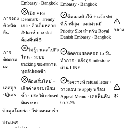
Embassy · Bangkok
Embassy · Bangkok
เปิด VFS
ทีมจองคิวให้ + แจ้ง slot
การจอง
Denmark · Trendy
ที่เร็วที่สุด · เคสด่วนมี
คิว/นัด
เอง · คิวเต็มหลาย
กลาง
Priority Slot สำหรับ Royal
ยื่น
สัปดาห์ บาง slot
Danish Embassy · Bangkok
ต้องตื่นตี 5
ไม่รู้ว่าเคสไปถึง
การ
ติดตามผลตลอด 15 วัน
ไหน · ระบบ
ติดตาม
ทำการ · แจ้งทุก milestone
tracking ของสถาน
ผล
ผ่าน LINE
ทูตอัปเดตช้า
ต้องเริ่มใหม่ +
วิเคราะห์ refusal letter +
เคสถูก
เสียค่าธรรมเนียม
วางแผน re-apply พร้อม
ปฏิเสธ
สูง
ซ้ำ · ประวัติ refused
Appeal Memo · เคสฟื้นคืน
65-72%
ติดระบบ
ข้อมูลโดยย่อ · วีซ่าเดนมาร์ก
ประเทศ