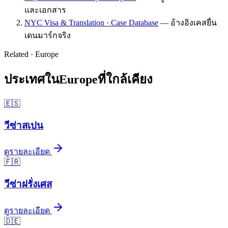
และเอกสาร
NYC Visa & Translation · Case Database
—
อ้างอิงเคสยื่น
เดนมาร์กจริง
Related ·
Europe
ประเทศใน
Europe
ที่ใกล้เคียง
🇪🇸
วีซ่า
สเปน
ดูรายละเอียด
🇫🇷
วีซ่า
ฝรั่งเศส
ดูรายละเอียด
🇩🇪