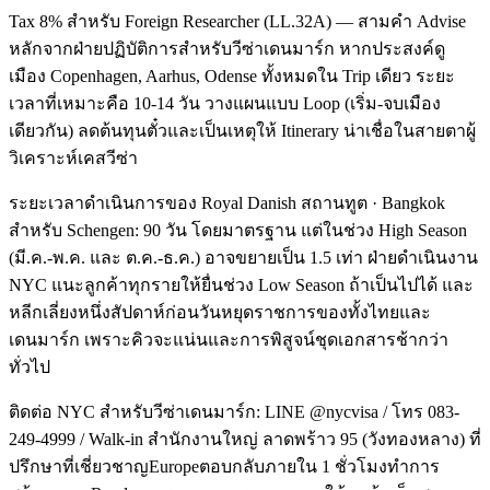
Tax 8% สำหรับ Foreign Researcher (LL.32A) — สามคำ Advise
หลักจากฝ่ายปฏิบัติการสำหรับวีซ่าเดนมาร์ก หากประสงค์ดู
เมือง Copenhagen, Aarhus, Odense ทั้งหมดใน Trip เดียว ระยะ
เวลาที่เหมาะคือ 10-14 วัน วางแผนแบบ Loop (เริ่ม-จบเมือง
เดียวกัน) ลดต้นทุนตั๋วและเป็นเหตุให้ Itinerary น่าเชื่อในสายตาผู้
วิเคราะห์เคสวีซ่า
ระยะเวลาดำเนินการของ Royal Danish สถานทูต · Bangkok
สำหรับ Schengen: 90 วัน โดยมาตรฐาน แต่ในช่วง High Season
(มี.ค.-พ.ค. และ ต.ค.-ธ.ค.) อาจขยายเป็น 1.5 เท่า ฝ่ายดำเนินงาน
NYC แนะลูกค้าทุกรายให้ยื่นช่วง Low Season ถ้าเป็นไปได้ และ
หลีกเลี่ยงหนึ่งสัปดาห์ก่อนวันหยุดราชการของทั้งไทยและ
เดนมาร์ก เพราะคิวจะแน่นและการพิสูจน์ชุดเอกสารช้ากว่า
ทั่วไป
ติดต่อ NYC สำหรับวีซ่าเดนมาร์ก: LINE @nycvisa / โทร 083-
249-4999 / Walk-in สำนักงานใหญ่ ลาดพร้าว 95 (วังทองหลาง) ที่
ปรึกษาที่เชี่ยวชาญEuropeตอบกลับภายใน 1 ชั่วโมงทำการ