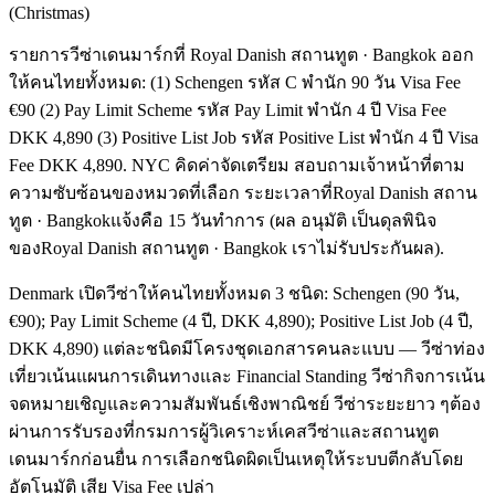
(Christmas)
รายการวีซ่าเดนมาร์กที่ Royal Danish สถานทูต · Bangkok ออก
ให้คนไทยทั้งหมด: (1) Schengen รหัส C พำนัก 90 วัน Visa Fee
€90 (2) Pay Limit Scheme รหัส Pay Limit พำนัก 4 ปี Visa Fee
DKK 4,890 (3) Positive List Job รหัส Positive List พำนัก 4 ปี Visa
Fee DKK 4,890. NYC คิดค่าจัดเตรียม สอบถามเจ้าหน้าที่ตาม
ความซับซ้อนของหมวดที่เลือก ระยะเวลาที่Royal Danish สถาน
ทูต · Bangkokแจ้งคือ 15 วันทำการ (ผล อนุมัติ เป็นดุลพินิจ
ของRoyal Danish สถานทูต · Bangkok เราไม่รับประกันผล).
Denmark เปิดวีซ่าให้คนไทยทั้งหมด 3 ชนิด: Schengen (90 วัน,
€90); Pay Limit Scheme (4 ปี, DKK 4,890); Positive List Job (4 ปี,
DKK 4,890) แต่ละชนิดมีโครงชุดเอกสารคนละแบบ — วีซ่าท่อง
เที่ยวเน้นแผนการเดินทางและ Financial Standing วีซ่ากิจการเน้น
จดหมายเชิญและความสัมพันธ์เชิงพาณิชย์ วีซ่าระยะยาว ๆต้อง
ผ่านการรับรองที่กรมการผู้วิเคราะห์เคสวีซ่าและสถานทูต
เดนมาร์กก่อนยื่น การเลือกชนิดผิดเป็นเหตุให้ระบบตีกลับโดย
อัตโนมัติ เสีย Visa Fee เปล่า