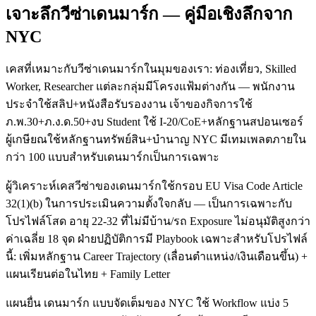
เจาะลึกวีซ่าเดนมาร์ก — คู่มือเชิงลึกจาก
NYC
เคสที่เหมาะกับวีซ่าเดนมาร์กในมุมของเรา: ท่องเที่ยว, Skilled
Worker, Researcher แต่ละกลุ่มมีโครงแฟ้มต่างกัน — พนักงาน
ประจำใช้สลิป+หนังสือรับรองงาน เจ้าของกิจการใช้
ภ.พ.30+ภ.ง.ด.50+งบ Student ใช้ I-20/CoE+หลักฐานสปอนเซอร์
ผู้เกษียณใช้หลักฐานทรัพย์สิน+บำนาญ NYC มีเทมเพลตภายใน
กว่า 100 แบบสำหรับเดนมาร์กเป็นการเฉพาะ
ผู้วิเคราะห์เคสวีซ่าของเดนมาร์กใช้กรอบ EU Visa Code Article
32(1)(b) ในการประเมินความตั้งใจกลับ — เป็นการเฉพาะกับ
โปรไฟล์โสด อายุ 22-32 ที่ไม่มีบ้าน/รถ Exposure ไม่อนุมัติสูงกว่า
ค่าเฉลี่ย 18 จุด ฝ่ายปฏิบัติการมี Playbook เฉพาะสำหรับโปรไฟล์
นี้: เพิ่มหลักฐาน Career Trajectory (เลื่อนตำแหน่ง/เงินเดือนขึ้น) +
แผนเรียนต่อในไทย + Family Letter
แผนยื่น เดนมาร์ก แบบจัดเต็มของ NYC ใช้ Workflow แบ่ง 5