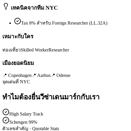
เทคนิคจากทีม NYC
Tax 8% สำหรับ Foreign Researcher (LL.32A)
เหมาะกับใคร
ท่องเที่ยว
Skilled Worker
Researcher
เมืองยอดนิยม
📍
Copenhagen
📍
Aarhus
📍
Odense
จุดเด่นที่ NYC
ทำไมต้องยื่นวีซ่า
เดนมาร์ก
กับเรา
High Salary Track
Schengen 99%
ตัวเลขสำคัญ · Quotable Stats