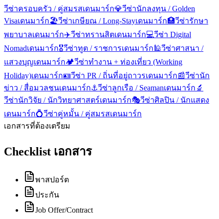
วีซ่าครอบครัว / คู่สมรส
เดนมาร์ก
💎
วีซ่านักลงทุน / Golden
Visa
เดนมาร์ก
🏖️
วีซ่าเกษียณ / Long-Stay
เดนมาร์ก
🏥
วีซ่ารักษา
พยาบาล
เดนมาร์ก
✈️
วีซ่าทรานสิต
เดนมาร์ก
💻
วีซ่า Digital
Nomad
เดนมาร์ก
🎖️
วีซ่าทูต / ราชการ
เดนมาร์ก
🕌
วีซ่าศาสนา /
แสวงบุญ
เดนมาร์ก
🏕️
วีซ่าทำงาน + ท่องเที่ยว (Working
Holiday)
เดนมาร์ก
🪪
วีซ่า PR / ถิ่นที่อยู่ถาวร
เดนมาร์ก
📰
วีซ่านัก
ข่าว / สื่อมวลชน
เดนมาร์ก
⚓
วีซ่าลูกเรือ / Seaman
เดนมาร์ก
🔬
วีซ่านักวิจัย / นักวิทยาศาสตร์
เดนมาร์ก
🎭
วีซ่าศิลปิน / นักแสดง
เดนมาร์ก
💍
วีซ่าคู่หมั้น / คู่สมรส
เดนมาร์ก
เอกสารที่ต้องเตรียม
Checklist เอกสาร
พาสปอร์ต
ประกัน
Job Offer/Contract