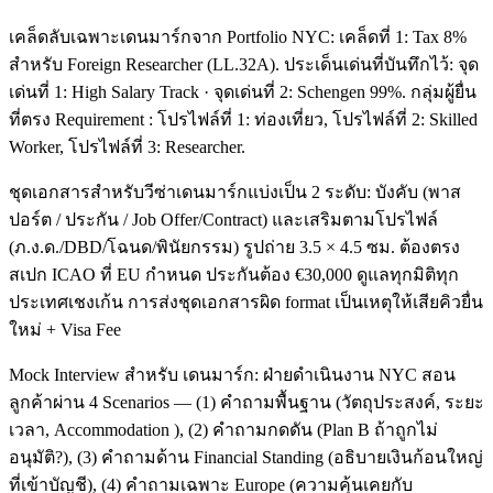
เคล็ดลับเฉพาะเดนมาร์กจาก Portfolio NYC: เคล็ดที่ 1: Tax 8%
สำหรับ Foreign Researcher (LL.32A). ประเด็นเด่นที่บันทึกไว้: จุด
เด่นที่ 1: High Salary Track · จุดเด่นที่ 2: Schengen 99%. กลุ่มผู้ยื่น
ที่ตรง Requirement : โปรไฟล์ที่ 1: ท่องเที่ยว, โปรไฟล์ที่ 2: Skilled
Worker, โปรไฟล์ที่ 3: Researcher.
ชุดเอกสารสำหรับวีซ่าเดนมาร์กแบ่งเป็น 2 ระดับ: บังคับ (พาส
ปอร์ต / ประกัน / Job Offer/Contract) และเสริมตามโปรไฟล์
(ภ.ง.ด./DBD/โฉนด/พินัยกรรม) รูปถ่าย 3.5 × 4.5 ซม. ต้องตรง
สเปก ICAO ที่ EU กำหนด ประกันต้อง €30,000 ดูแลทุกมิติทุก
ประเทศเชงเก้น การส่งชุดเอกสารผิด format เป็นเหตุให้เสียคิวยื่น
ใหม่ + Visa Fee
Mock Interview สำหรับ เดนมาร์ก: ฝ่ายดำเนินงาน NYC สอน
ลูกค้าผ่าน 4 Scenarios — (1) คำถามพื้นฐาน (วัตถุประสงค์, ระยะ
เวลา, Accommodation ), (2) คำถามกดดัน (Plan B ถ้าถูกไม่
อนุมัติ?), (3) คำถามด้าน Financial Standing (อธิบายเงินก้อนใหญ่
ที่เข้าบัญชี), (4) คำถามเฉพาะ Europe (ความคุ้นเคยกับ