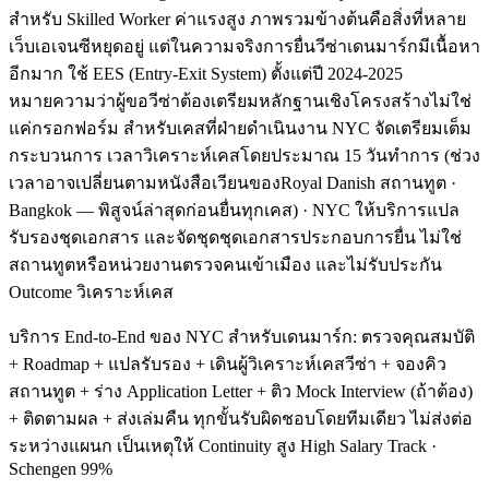
สำหรับ Skilled Worker ค่าแรงสูง ภาพรวมข้างต้นคือสิ่งที่หลาย
เว็บเอเจนซีหยุดอยู่ แต่ในความจริงการยื่นวีซ่าเดนมาร์กมีเนื้อหา
อีกมาก ใช้ EES (Entry-Exit System) ตั้งแต่ปี 2024-2025
หมายความว่าผู้ขอวีซ่าต้องเตรียมหลักฐานเชิงโครงสร้างไม่ใช่
แค่กรอกฟอร์ม สำหรับเคสที่ฝ่ายดำเนินงาน NYC จัดเตรียมเต็ม
กระบวนการ เวลาวิเคราะห์เคสโดยประมาณ 15 วันทำการ (ช่วง
เวลาอาจเปลี่ยนตามหนังสือเวียนของRoyal Danish สถานทูต ·
Bangkok — พิสูจน์ล่าสุดก่อนยื่นทุกเคส) · NYC ให้บริการแปล
รับรองชุดเอกสาร และจัดชุดชุดเอกสารประกอบการยื่น ไม่ใช่
สถานทูตหรือหน่วยงานตรวจคนเข้าเมือง และไม่รับประกัน
Outcome วิเคราะห์เคส
บริการ End-to-End ของ NYC สำหรับเดนมาร์ก: ตรวจคุณสมบัติ
+ Roadmap + แปลรับรอง + เดินผู้วิเคราะห์เคสวีซ่า + จองคิว
สถานทูต + ร่าง Application Letter + ติว Mock Interview (ถ้าต้อง)
+ ติดตามผล + ส่งเล่มคืน ทุกขั้นรับผิดชอบโดยทีมเดียว ไม่ส่งต่อ
ระหว่างแผนก เป็นเหตุให้ Continuity สูง High Salary Track ·
Schengen 99%