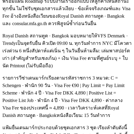
พร้อมแผน Roadmap ระบบงานเราออกแบบให้ลูกค้าเห็นสถานะ
ทุกขั้น ไม่ใช่รับชุดเอกสารแล้วเงียบ · ข้อเท็จจริงเกณฑ์และ Visa
Fee อ้างอิงหนังสือเวียนของRoyal Danish สถานทูต · Bangkok
และ consular.mfa.go.th ควรพิสูจน์ซ้ำก่อนวันยื่น
Royal Danish สถานทูต · Bangkok มอบหมายให้VFS Denmark ·
Trendyเป็นจุดรับยื่น คิวเปิด 09:00 น. ทุกวันทำการ NYC มีโควตา
เร่งด่วน 6 หนึ่งสัปดาห์แต่เนิ่น ๆ ในวันยื่นห้ามลืม: เล่มพาสปอร์ต
เก่า (สำคัญสำหรับเชงเก้น) + เงิน Visa Fee ตามที่ศูนย์ระบุ + ใบ
นัด Printout (ไม่รับมือถือ)
รายการวีซ่าเดนมาร์กเรียงตามรหัสราชการ 3 หมวด: C =
Schengen · พำนัก 90 วัน · Visa Fee €90 | Pay Limit = Pay Limit
Scheme · พำนัก 4 ปี · Visa Fee DKK 4,890 | Positive List =
Positive List Job · พำนัก 4 ปี · Visa Fee DKK 4,890 · ค่ากลาง
Visa Fee ของประเทศนี้ ≈ 4,890 · เวลาวิเคราะห์เคสที่Royal
Danish สถานทูต · Bangkokหนังสือเวียน: 15 วันทำการ
แฟ้มยื่นเดนมาร์กประกอบด้วยชุดเอกสาร 3 ชุด เรียงลำดับดังนี้