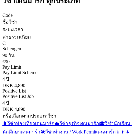
วีซ่า
เดนมาร์ก
ทุกประเภท
Code
ชื่อวีซ่า
ระยะเวลา
ค่าธรรมเนียม
C
Schengen
90 วัน
€90
Pay Limit
Pay Limit Scheme
4 ปี
DKK 4,890
Positive List
Positive List Job
4 ปี
DKK 4,890
หรือเลือกตามประเภทวีซ่า
🧳
วีซ่าท่องเที่ยว
เดนมาร์ก
💼
วีซ่าธุรกิจ
เดนมาร์ก
🎓
วีซ่านักเรียน-
นักศึกษา
เดนมาร์ก
🛠️
วีซ่าทำงาน / Work Permit
เดนมาร์ก
👨‍👩‍👧