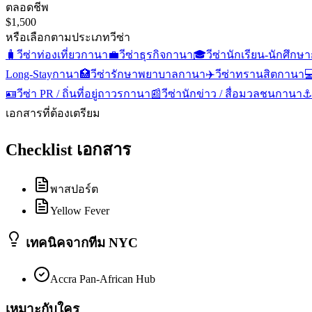
ตลอดชีพ
$1,500
หรือเลือกตามประเภทวีซ่า
🧳
วีซ่าท่องเที่ยว
กานา
💼
วีซ่าธุรกิจ
กานา
🎓
วีซ่านักเรียน-นักศึกษา
Long-Stay
กานา
🏥
วีซ่ารักษาพยาบาล
กานา
✈️
วีซ่าทรานสิต
กานา

🪪
วีซ่า PR / ถิ่นที่อยู่ถาวร
กานา
📰
วีซ่านักข่าว / สื่อมวลชน
กานา
⚓
เอกสารที่ต้องเตรียม
Checklist เอกสาร
พาสปอร์ต
Yellow Fever
เทคนิคจากทีม NYC
Accra Pan-African Hub
เหมาะกับใคร