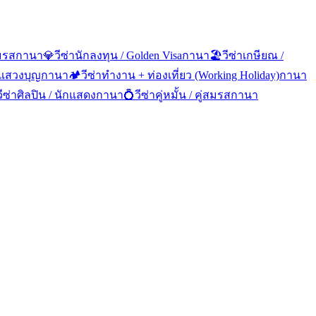
สมรส
กานา
💎
วีซ่านักลงทุน / Golden Visa
กานา
🏖️
วีซ่าเกษียณ /
 แสวงบุญ
กานา
🏕️
วีซ่าทำงาน + ท่องเที่ยว (Working Holiday)
กานา
วีซ่าศิลปิน / นักแสดง
กานา
💍
วีซ่าคู่หมั้น / คู่สมรส
กานา