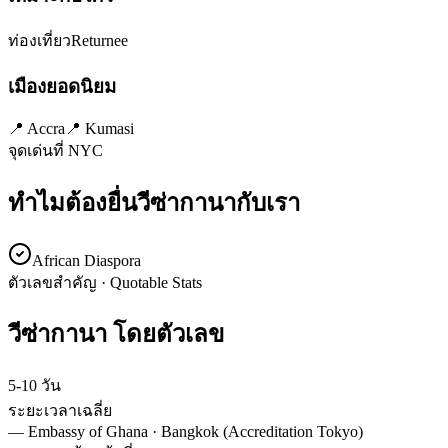
ท่องเที่ยว
Returnee
เมืองยอดนิยม
📍
Accra
📍
Kumasi
จุดเด่นที่ NYC
ทำไมต้องยื่นวีซ่า
กานา
กับเรา
African Diaspora
ตัวเลขสำคัญ · Quotable Stats
วีซ่า
กานา
โดยตัวเลข
5-10 วัน
ระยะเวลาเฉลี่ย
—
Embassy of Ghana · Bangkok (Accreditation Tokyo)