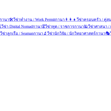
กานา
🛠️
วีซ่าทำงาน / Work Permit
กานา
👨‍👩‍👧
วีซ่าครอบครัว / คู่

วีซ่า Digital Nomad
กานา
🎖️
วีซ่าทูต / ราชการ
กานา
🕌
วีซ่าศาสนา /
วีซ่าลูกเรือ / Seaman
กานา
🔬
วีซ่านักวิจัย / นักวิทยาศาสตร์
กานา
🎭