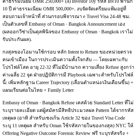
ค่าธรรมเนียม OMR 250,000+ (4) Investor 10y รหัส Inv10 พำนัก
10 ปี ค่าธรรมเนียม OMR 500,000+. งบจัดจัดเตรียมแฟ้มอยู่ที่
สอบถามเจ้าหน้าที่ ส่วนกรอบพิจารณา e Travel Visa 24-48 ชม.
เป็นตัวเลขที่ Embassy of Oman · Bangkok Announcement เอง
(ผลออกวีซ่าเป็นดุลพินิจของ Embassy of Oman · Bangkok เราไม่
รับประกันผล).
กงสุลของโอมานใช้กรอบ หลัก Intent to Return ของหน่วยตรวจ
คนเข้าเมือง ในการประเมินความตั้งใจกลับ — โดยเฉพาะกับ
โปรไฟล์โสด อายุ 22-32 ที่ไม่มีบ้าน/รถ ความเสี่ยง Refuse สูงกว่า
ค่าเฉลี่ย 22 จุด ฝ่ายปฏิบัติการมี Playbook เฉพาะสำหรับโปรไฟล์
นี้: เพิ่มหลักฐาน Career Trajectory (เลื่อนตำแหน่ง/เงินเดือนขึ้น) +
แผนเรียนต่อในไทย + Family Letter
Embassy of Oman · Bangkok Refuse เคสด้วย Standard Letter ที่ไม่
ระบุรายละเอียด แต่ผู้สมัครมีสิทธิประมวลผล Pattern ได้จากรหัส
เหตุผล (อาทิ สำหรับเชงเก้น Article 32 ของ Travel Visa Code
ระบุ 11 เหตุผล สำหรับ Oman ใช้รหัสภายในของกงสุล) NYC ให้
Offering Negative Outcome Forensic Review ฟรี ระบุรหัสจริง +