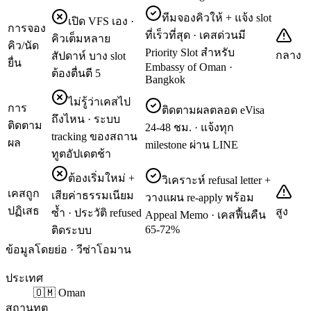
ทีมจองคิวให้ + แจ้ง slot
เปิด VFS เอง ·
การจอง
ที่เร็วที่สุด · เคสด่วนมี
คิวเต็มหลาย
คิว/นัด
Priority Slot สำหรับ
กลาง
สัปดาห์ บาง slot
ยื่น
Embassy of Oman ·
ต้องตื่นตี 5
Bangkok
ไม่รู้ว่าเคสไป
การ
ติดตามผลตลอด eVisa
ถึงไหน · ระบบ
ติดตาม
24-48 ชม. · แจ้งทุก
tracking ของสถาน
ผล
milestone ผ่าน LINE
ทูตอัปเดตช้า
ต้องเริ่มใหม่ +
วิเคราะห์ refusal letter +
เคสถูก
เสียค่าธรรมเนียม
วางแผน re-apply พร้อม
ปฏิเสธ
สูง
ซ้ำ · ประวัติ refused
Appeal Memo · เคสฟื้นคืน
65-72%
ติดระบบ
ข้อมูลโดยย่อ · วีซ่าโอมาน
ประเทศ
🇴🇲 Oman
สถานทูต