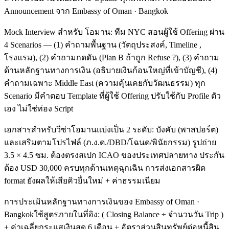
Announcement จาก Embassy of Oman · Bangkok
Mock Interview สำหรับ โอมาน: ทีม NYC สอนผู้ใช้ Offering ผ่าน
4 Scenarios — (1) คำถามพื้นฐาน (วัตถุประสงค์, Timeline ,
โรงแรม), (2) คำถามกดดัน (Plan B ถ้าถูก Refuse ?), (3) คำถาม
ด้านหลักฐานทางการเงิน (อธิบายเงินก้อนใหญ่ที่เข้าบัญชี), (4)
คำถามเฉพาะ Middle East (ความคุ้นเคยกับวัฒนธรรม) ทุก
Scenario มีคำตอบ Template ที่ผู้ใช้ Offering ปรับใช้กับ Profile ตัว
เอง ไม่ใช่ท่อง Script
เอกสารสำหรับวีซ่าโอมานแบ่งเป็น 2 ระดับ: บังคับ (พาสปอร์ต)
และเสริมตามโปรไฟล์ (ภ.ง.ด./DBD/โฉนด/พินัยกรรม) รูปถ่าย
3.5 × 4.5 ซม. ต้องตรงสเปก ICAO ของประเทศปลายทาง ประกัน
ต้อง USD 30,000 ครบทุกด้านเหตุฉุกเฉิน การส่งเอกสารผิด
format ยังผลให้เสียคิวยื่นใหม่ + ค่าธรรมเนียม
การประเมินหลักฐานทางการเงินของ Embassy of Oman ·
Bangkokใช้สูตรภายในที่อิง: ( Closing Balance ÷ จำนวนวัน Trip )
+ ค่าเฉลี่ยกระแสเงินสด 6 เดือน + อัตราส่วนสินทรัพย์ต่อหนี้สิน