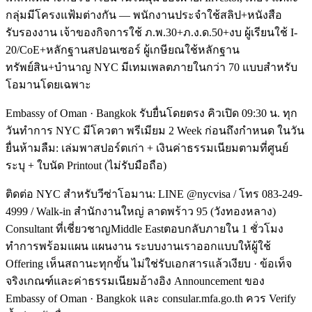
กลุ่มมีโครงแฟ้มต่างกัน — พนักงานประจำใช้สลิป+หนังสือ
รับรองงาน เจ้าของกิจการใช้ ภ.พ.30+ภ.ง.ด.50+งบ ผู้เรียนใช้ I-
20/CoE+หลักฐานสปอนเซอร์ ผู้เกษียณใช้หลักฐาน
ทรัพย์สิน+บำนาญ NYC มีเทมเพลตภายในกว่า 70 แบบสำหรับ
โอมานโดยเฉพาะ
Embassy of Oman · Bangkok รับยื่นโดยตรง คิวเปิด 09:30 น. ทุก
วันทำการ NYC มีโควตา พรีเมียม 2 Week ก่อนถึงกำหนด ในวัน
ยื่นห้ามลืม: เล่มพาสปอร์ตเก่า + เงินค่าธรรมเนียมตามที่ศูนย์
ระบุ + ใบนัด Printout (ไม่รับมือถือ)
ติดต่อ NYC สำหรับวีซ่าโอมาน: LINE @nycvisa / โทร 083-249-
4999 / Walk-in สำนักงานใหญ่ ลาดพร้าว 95 (วังทองหลาง)
Consultant ที่เชี่ยวชาญMiddle Eastตอบกลับภายใน 1 ชั่วโมง
ทำการพร้อมแผน แผนงาน ระบบงานเราออกแบบให้ผู้ใช้
Offering เห็นสถานะทุกขั้น ไม่ใช่รับเอกสารแล้วเงียบ · ข้อเท็จ
จริงเกณฑ์และค่าธรรมเนียมอ้างอิง Announcement ของ
Embassy of Oman · Bangkok และ consular.mfa.go.th ควร Verify