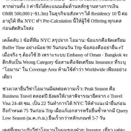
หากผ่านทั้ง 3 ค่าจึงได้คะแนนเต็มด้านหลักฐานทางการเงิน
OMR 500,000 (~$1.3m) ในธุรกิจ/อสังหาฯ ได้ Residency 10 ปี ต่อ
อายุได้ ทีม NYC ทำ Pre-Calculation นี้ให้ผู้ใช้ Offering ทุกเคส
ก่อนตัดสินใจส่ง
เคล็ดลับ 1 ข้อที่ทีม NYC สรุปจาก โอมาน: ข้อแรกคือจัดเตรียม
Buffer Time อย่างน้อย 90 วันก่อนวัน Trip ข้อสองคืออย่ายื่น eT
เมื่อจริง ๆ ต้องใช้ B เพราะระบบ Embassy of Oman · Bangkok จะ
ตีกลับเป็น Wrong Category ข้อสามคือจัดเตรียม Insurance ที่ระบุ
"โอมาน" ใน Coverage Area ห้ามใช้คำว่า Worldwide เพียงอย่าง
เดียว
ช่วงเวลายื่นวีซ่าโอมานมีผลต่อความเร็ว: Peak Season คือ
Business Travel ตลอดปี ยังผลให้เวลาพิจารณายืดจาก e Travel
Visa 24-48 ชม. เป็น 22 วันทำการได้ NYC ให้คำแนะนำยื่นก่อน
ถึงกำหนด 75 วันก่อน Trip เผื่อแก้เอกสารหรือยื่นซ้ำหากมี Query
Low Season (ม.ค./ก.ย.) ยื่นเร็วกว่าหลักเกณฑ์ 5-7 วัน
เคสที่เหมาะกับวีซ่าโอมานในมุมของฝ่าย: Investor, เที่ยว แต่ละ