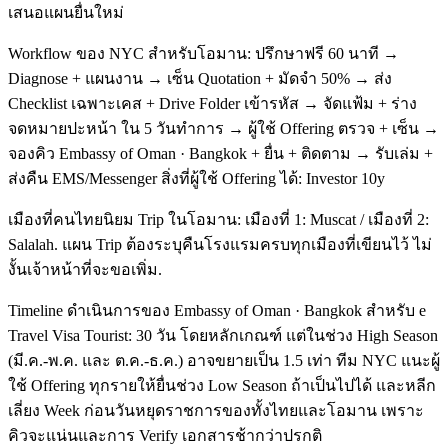
เสนอแผนยื่นใหม่
Workflow ของ NYC สำหรับโอมาน: ปรึกษาฟรี 60 นาที →
Diagnose + แผนงาน → เซ็น Quotation + มัดจำ 50% → ส่ง
Checklist เฉพาะเคส + Drive Folder เข้ารหัส → จัดแฟ้ม + ร่าง
จดหมายปะหน้า ใน 5 วันทำการ → ผู้ใช้ Offering ตรวจ + เซ็น →
จองคิว Embassy of Oman · Bangkok + ยื่น + ติดตาม → รับเล่ม +
ส่งคืน EMS/Messenger สิ่งที่ผู้ใช้ Offering ได้: Investor 10y
เมืองที่คนไทยนิยม Trip ในโอมาน: เมืองที่ 1: Muscat / เมืองที่ 2:
Salalah. แผน Trip ต้องระบุคืนโรงแรมครบทุกเมืองที่เขียนไว้ ไม่
งั้นเจ้าหน้าที่จะขอเพิ่ม.
Timeline ดำเนินการของ Embassy of Oman · Bangkok สำหรับ e
Travel Visa Tourist: 30 วัน โดยหลักเกณฑ์ แต่ในช่วง High Season
(มี.ค.-พ.ค. และ ต.ค.-ธ.ค.) อาจขยายเป็น 1.5 เท่า ทีม NYC แนะผู้
ใช้ Offering ทุกรายให้ยื่นช่วง Low Season ถ้าเป็นไปได้ และหลีก
เลี่ยง Week ก่อนวันหยุดราชการของทั้งไทยและโอมาน เพราะ
คิวจะแน่นและการ Verify เอกสารช้ากว่าปรกติ