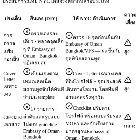
ประสบการณ์ทีม NYC เคสจริงหลากหลายประเภท
ความ
ประเด็น
ยื่นเอง (DIY)
ให้ NYC ดำเนินการ
เสี่ยง
ตรวจเองรอบ
การ
ตรวจ 18 จุดก่อนยื่นกับ
เดียว · พลาดจุดเล็ก
ตรวจ
Embassy of Oman ·
ๆ ที่ Embassy of
Bangkok/VFS — ผลขึ้นกับ
แฟ้ม
สูง
Oman · Bangkok
ดุลพินิจสถานทูต
ก่อนยื่น
ปฏิเสธบ่อย
Cover
เขียนเองตาม
Cover Letter เฉพาะเคส
Letter
เทมเพลตเน็ต ·
ที่อิงโปรไฟล์ + จุดประสงค์
เฉพาะ
สูง
สถานทูตจับได้ทันที
เดินทางโอมาน โดยทีมที่
เคส
ว่าเป็น template
อ่านเคสจริงทุกวัน
Checklist ปรับตาม
1+ รายการ ·
โปรไฟล์ พร้อมแปลรับรอง
ลำดับและรูปแบบ
Checklist
MOFA และจัดเรียงตาม
เอกสาร
ไม่ตรง guideline
กลาง
Embassy of Oman ·
มาตรฐานEmbassy of
Bangkok
Oman · Bangkok