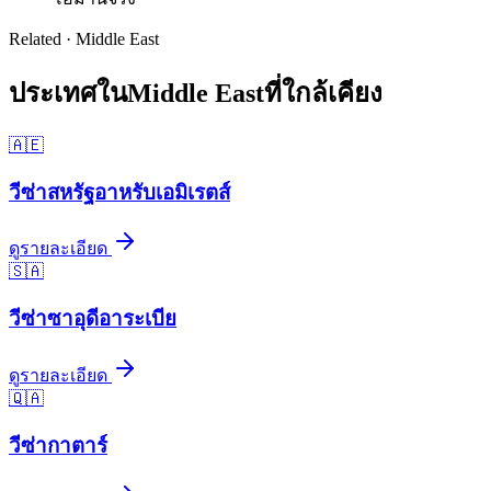
Related ·
Middle East
ประเทศใน
Middle East
ที่ใกล้เคียง
🇦🇪
วีซ่า
สหรัฐอาหรับเอมิเรตส์
ดูรายละเอียด
🇸🇦
วีซ่า
ซาอุดีอาระเบีย
ดูรายละเอียด
🇶🇦
วีซ่า
กาตาร์