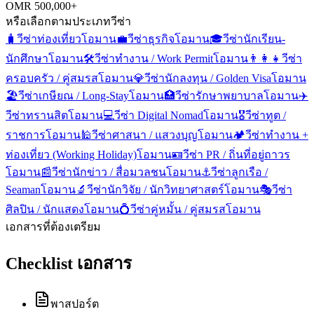
OMR 500,000+
หรือเลือกตามประเภทวีซ่า
🧳
วีซ่าท่องเที่ยว
โอมาน
💼
วีซ่าธุรกิจ
โอมาน
🎓
วีซ่านักเรียน-
นักศึกษา
โอมาน
🛠️
วีซ่าทำงาน / Work Permit
โอมาน
👨‍👩‍👧
วีซ่า
ครอบครัว / คู่สมรส
โอมาน
💎
วีซ่านักลงทุน / Golden Visa
โอมาน
🏖️
วีซ่าเกษียณ / Long-Stay
โอมาน
🏥
วีซ่ารักษาพยาบาล
โอมาน
✈️
วีซ่าทรานสิต
โอมาน
💻
วีซ่า Digital Nomad
โอมาน
🎖️
วีซ่าทูต /
ราชการ
โอมาน
🕌
วีซ่าศาสนา / แสวงบุญ
โอมาน
🏕️
วีซ่าทำงาน +
ท่องเที่ยว (Working Holiday)
โอมาน
🪪
วีซ่า PR / ถิ่นที่อยู่ถาวร
โอมาน
📰
วีซ่านักข่าว / สื่อมวลชน
โอมาน
⚓
วีซ่าลูกเรือ /
Seaman
โอมาน
🔬
วีซ่านักวิจัย / นักวิทยาศาสตร์
โอมาน
🎭
วีซ่า
ศิลปิน / นักแสดง
โอมาน
💍
วีซ่าคู่หมั้น / คู่สมรส
โอมาน
เอกสารที่ต้องเตรียม
Checklist เอกสาร
พาสปอร์ต