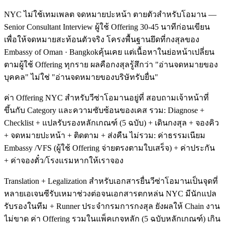
NYC ไม่ใช้เทมเพลต จดหมายปะหน้า ตายตัวสำหรับโอมาน —
Senior Consultant Interview ผู้ใช้ Offering 30-45 นาทีก่อนเขียน
เพื่อให้จดหมายสะท้อนตัวจริง โครงพื้นฐานยึดที่กงสุลของ
Embassy of Oman · Bangkokคุ้นเคย แต่เนื้อหาในย่อหน้าเปลี่ยน
ตามผู้ใช้ Offering ทุกราย ผลคือกงสุลรู้สึกว่า "อ่านจดหมายของ
บุคคล" ไม่ใช่ "อ่านจดหมายของบริษัทรับยื่น"
ค่า Offering NYC สำหรับวีซ่าโอมานอยู่ที่ สอบถามเจ้าหน้าที่
ขึ้นกับ Category และความซับซ้อนของเคส รวม: Diagnose +
Checklist + แปลรับรองหลักเกณฑ์ (5 ฉบับ) + เดินกงสุล + จองคิว
+ จดหมายปะหน้า + ติดตาม + ส่งคืน ไม่รวม: ค่าธรรมเนียม
Embassy /VFS (ผู้ใช้ Offering จ่ายตรงตามใบเสร็จ) + ค่าประกัน
+ ค่าจองตั๋ว/โรงแรมหากให้เราจอง
Translation + Legalization สำหรับเอกสารยื่นวีซ่าโอมานเป็นจุดที่
หลายเอเจนซีรับเหมาช่วงต่อจนเอกสารตกหล่น NYC มีนักแปล
รับรองในทีม + Runner ประจำกรมการกงสุล ยังผลให้ Chain งาน
ไม่ขาด ค่า Offering รวมในแพ็คเกจหลัก (5 ฉบับหลักเกณฑ์) เกิน