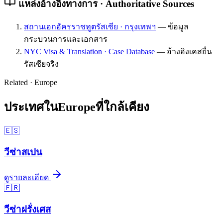
แหล่งอ้างอิงทางการ · Authoritative Sources
สถานเอกอัครราชทูตรัสเซีย · กรุงเทพฯ
—
ข้อมูล
กระบวนการและเอกสาร
NYC Visa & Translation · Case Database
—
อ้างอิงเคสยื่น
รัสเซียจริง
Related ·
Europe
ประเทศใน
Europe
ที่ใกล้เคียง
🇪🇸
วีซ่า
สเปน
ดูรายละเอียด
🇫🇷
วีซ่า
ฝรั่งเศส