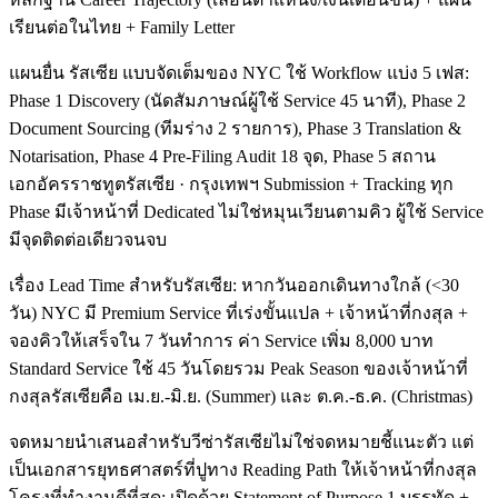
เรียนต่อในไทย + Family Letter
แผนยื่น รัสเซีย แบบจัดเต็มของ NYC ใช้ Workflow แบ่ง 5 เฟส:
Phase 1 Discovery (นัดสัมภาษณ์ผู้ใช้ Service 45 นาที), Phase 2
Document Sourcing (ทีมร่าง 2 รายการ), Phase 3 Translation &
Notarisation, Phase 4 Pre-Filing Audit 18 จุด, Phase 5 สถาน
เอกอัครราชทูตรัสเซีย · กรุงเทพฯ Submission + Tracking ทุก
Phase มีเจ้าหน้าที่ Dedicated ไม่ใช่หมุนเวียนตามคิว ผู้ใช้ Service
มีจุดติดต่อเดียวจนจบ
เรื่อง Lead Time สำหรับรัสเซีย: หากวันออกเดินทางใกล้ (<30
วัน) NYC มี Premium Service ที่เร่งขั้นแปล + เจ้าหน้าที่กงสุล +
จองคิวให้เสร็จใน 7 วันทำการ ค่า Service เพิ่ม 8,000 บาท
Standard Service ใช้ 45 วันโดยรวม Peak Season ของเจ้าหน้าที่
กงสุลรัสเซียคือ เม.ย.-มิ.ย. (Summer) และ ต.ค.-ธ.ค. (Christmas)
จดหมายนำเสนอสำหรับวีซ่ารัสเซียไม่ใช่จดหมายชี้แนะตัว แต่
เป็นเอกสารยุทธศาสตร์ที่ปูทาง Reading Path ให้เจ้าหน้าที่กงสุล
โครงที่ทำงานดีที่สุด: เปิดด้วย Statement of Purpose 1 บรรทัด +