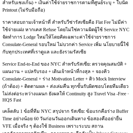
สำหรับเชงเก้น) + เงินค่าใช้จ่ายราชการตามที่ศูนย์ระบุ + ใบนัด
Printout (ไม่รับมือถือ)
ราคาสอบถามเจ้าหน้าที่ สำหรับวีซ่ารัสเซียคือ Flat Fee ไม่มีค่า
ใช้จ่ายแฝง หากเคส Refuse โดยไม่ใช่ความผิดผู้ใช้ Service NYC
จัดทำการ Lodge ใหม่ให้โดยคิดเฉพาะค่าใช้จ่ายราชการ
Consulate-General รอบใหม่ ไม่บวกค่า Service เพิ่ม นโยบายนี้ใช้
กับทุกประเทศที่เราดูแล และยังรวมรัสเซีย
Service End-to-End ของ NYC สำหรับรัสเซีย: ตรวจคุณสมบัติ +
แผนงาน + แปลรับรอง + เดินเจ้าหน้าที่กงสุล + จองคิว
Consulate-General + ร่าง Motivation Letter + ติว Mock Interview
(ถ้าต้อง) + ติดตามผล + ส่งเล่มคืน ทุกขั้นรับผิดชอบโดยทีมเดียว
ไม่ส่งต่อระหว่างแผนก ยังผลให้ Continuity สูง Travel Visa -Free ·
HQS Fast
เคล็ดลับ 1 ข้อที่ทีม NYC สรุปจาก รัสเซีย: ข้อแรกคือร่าง Buffer
Time อย่างน้อย 60 วันก่อนวันออกเดินทาง ข้อสองคืออย่ายื่น
VFE เมื่อจริง ๆ ต้องใช้ Business เพราะระบบ สถาน