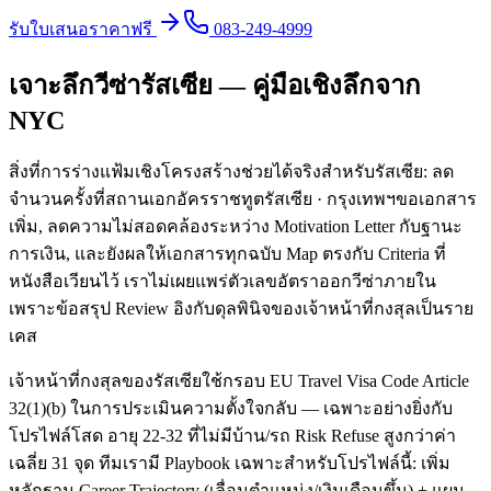
รับใบเสนอราคาฟรี
083-249-4999
เจาะลึกวีซ่ารัสเซีย — คู่มือเชิงลึกจาก
NYC
สิ่งที่การร่างแฟ้มเชิงโครงสร้างช่วยได้จริงสำหรับรัสเซีย: ลด
จำนวนครั้งที่สถานเอกอัครราชทูตรัสเซีย · กรุงเทพฯขอเอกสาร
เพิ่ม, ลดความไม่สอดคล้องระหว่าง Motivation Letter กับฐานะ
การเงิน, และยังผลให้เอกสารทุกฉบับ Map ตรงกับ Criteria ที่
หนังสือเวียนไว้ เราไม่เผยแพร่ตัวเลขอัตราออกวีซ่าภายใน
เพราะข้อสรุป Review อิงกับดุลพินิจของเจ้าหน้าที่กงสุลเป็นราย
เคส
เจ้าหน้าที่กงสุลของรัสเซียใช้กรอบ EU Travel Visa Code Article
32(1)(b) ในการประเมินความตั้งใจกลับ — เฉพาะอย่างยิ่งกับ
โปรไฟล์โสด อายุ 22-32 ที่ไม่มีบ้าน/รถ Risk Refuse สูงกว่าค่า
เฉลี่ย 31 จุด ทีมเรามี Playbook เฉพาะสำหรับโปรไฟล์นี้: เพิ่ม
หลักฐาน Career Trajectory (เลื่อนตำแหน่ง/เงินเดือนขึ้น) + แผน