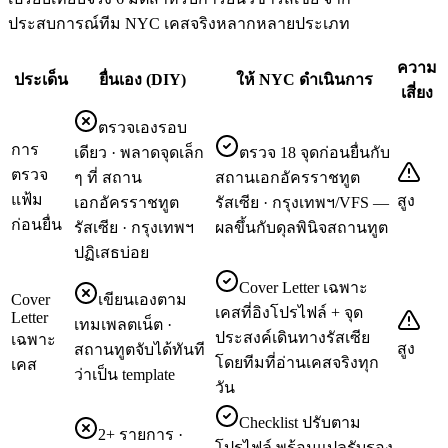
ประสบการณ์ทีม NYC เคสจริงหลากหลายประเภท
ความ
ประเด็น
ยื่นเอง (DIY)
ให้ NYC ดำเนินการ
เสี่ยง
ตรวจเองรอบ
การ
เดียว · พลาดจุดเล็ก
ตรวจ 18 จุดก่อนยื่นกับ
ตรวจ
ๆ ที่ สถาน
สถานเอกอัครราชทูต
แฟ้ม
สูง
เอกอัครราชทูต
รัสเซีย · กรุงเทพฯ/VFS —
ก่อนยื่น
รัสเซีย · กรุงเทพฯ
ผลขึ้นกับดุลพินิจสถานทูต
ปฏิเสธบ่อย
Cover Letter เฉพาะ
Cover
เขียนเองตาม
เคสที่อิงโปรไฟล์ + จุด
Letter
เทมเพลตเน็ต ·
ประสงค์เดินทางรัสเซีย
เฉพาะ
สูง
สถานทูตจับได้ทันที
โดยทีมที่อ่านเคสจริงทุก
เคส
ว่าเป็น template
วัน
Checklist ปรับตาม
2+ รายการ ·
โปรไฟล์ พร้อมแปลรับรอง