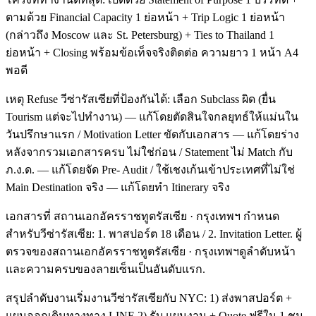
ตามด้วย Financial Capacity 1 ย่อหน้า + Trip Logic 1 ย่อหน้า
(กล่าวถึง Moscow และ St. Petersburg) + Ties to Thailand 1
ย่อหน้า + Closing พร้อมข้อเท็จจริงติดต่อ ความยาว 1 หน้า A4
พอดี
เหตุ Refuse วีซ่ารัสเซียที่ป้องกันได้: เลือก Subclass ผิด (ยื่น
Tourism แต่จะไปทำงาน) — แก้โดยตัดสินใจกลยุทธ์ให้แม่นใน
วันปรึกษาแรก / Motivation Letter ขัดกับเอกสาร — แก้โดยร่าง
หลังจากรวมเอกสารครบ ไม่ใช่ก่อน / Statement ไม่ Match กับ
ภ.ง.ด. — แก้โดยจัด Pre- Audit / ใช้เชงเก้นเข้าประเทศที่ไม่ใช่
Main Destination จริง — แก้โดยทำ Itinerary จริง
เอกสารที่ สถานเอกอัครราชทูตรัสเซีย · กรุงเทพฯ กำหนด
สำหรับวีซ่ารัสเซีย: 1. พาสปอร์ต 18 เดือน / 2. Invitation Letter. ผู้
ตรวจของสถานเอกอัครราชทูตรัสเซีย · กรุงเทพฯดูลำดับหน้า
และความครบของลายเซ็นเป็นอันดับแรก.
สรุปลำดับงานเริ่มงานวีซ่ารัสเซียกับ NYC: 1) ส่งพาสปอร์ต +
แผนออกเดินทางทาง LINE 2) รับ แผนงาน + Quote ฟรีใน 1 ชม.