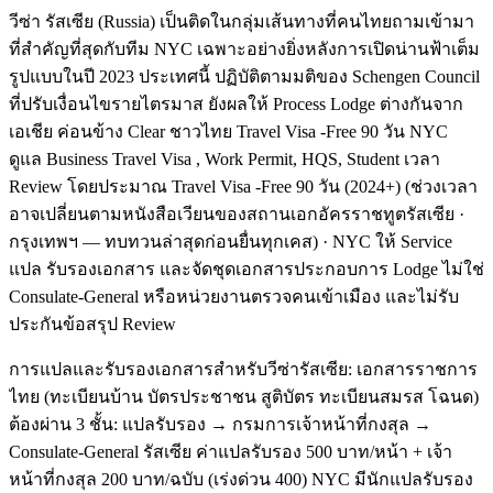
วีซ่า รัสเซีย (Russia) เป็นติดในกลุ่มเส้นทางที่คนไทยถามเข้ามา
ที่สำคัญที่สุดกับทีม NYC เฉพาะอย่างยิ่งหลังการเปิดน่านฟ้าเต็ม
รูปแบบในปี 2023 ประเทศนี้ ปฏิบัติตามมติของ Schengen Council
ที่ปรับเงื่อนไขรายไตรมาส ยังผลให้ Process Lodge ต่างกันจาก
เอเชีย ค่อนข้าง Clear ชาวไทย Travel Visa -Free 90 วัน NYC
ดูแล Business Travel Visa , Work Permit, HQS, Student เวลา
Review โดยประมาณ Travel Visa -Free 90 วัน (2024+) (ช่วงเวลา
อาจเปลี่ยนตามหนังสือเวียนของสถานเอกอัครราชทูตรัสเซีย ·
กรุงเทพฯ — ทบทวนล่าสุดก่อนยื่นทุกเคส) · NYC ให้ Service
แปล รับรองเอกสาร และจัดชุดเอกสารประกอบการ Lodge ไม่ใช่
Consulate-General หรือหน่วยงานตรวจคนเข้าเมือง และไม่รับ
ประกันข้อสรุป Review
การแปลและรับรองเอกสารสำหรับวีซ่ารัสเซีย: เอกสารราชการ
ไทย (ทะเบียนบ้าน บัตรประชาชน สูติบัตร ทะเบียนสมรส โฉนด)
ต้องผ่าน 3 ชั้น: แปลรับรอง → กรมการเจ้าหน้าที่กงสุล →
Consulate-General รัสเซีย ค่าแปลรับรอง 500 บาท/หน้า + เจ้า
หน้าที่กงสุล 200 บาท/ฉบับ (เร่งด่วน 400) NYC มีนักแปลรับรอง