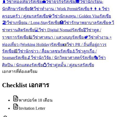
🧳
วีซ่าท่องเที่ยว
รัสเซีย
💼
วีซ่าธุรกิจ
รัสเซีย
🎓
วีซ่านักเรียน-
นักศึกษา
รัสเซีย
🛠️
วีซ่าทำงาน / Work Permit
รัสเซีย
👨‍👩‍👧
วีซ่า
ครอบครัว / คู่สมรส
รัสเซีย
💎
วีซ่านักลงทุน / Golden Visa
รัสเซีย
🏖️
วีซ่าเกษียณ / Long-Stay
รัสเซีย
🏥
วีซ่ารักษาพยาบาล
รัสเซีย
✈️
วี
ซ่าทรานสิต
รัสเซีย
💻
วีซ่า Digital Nomad
รัสเซีย
🎖️
วีซ่าทูต /
ราชการ
รัสเซีย
🕌
วีซ่าศาสนา / แสวงบุญ
รัสเซีย
🏕️
วีซ่าทำงาน +
ท่องเที่ยว (Working Holiday)
รัสเซีย
🪪
วีซ่า PR / ถิ่นที่อยู่ถาวร
รัสเซีย
📰
วีซ่านักข่าว / สื่อมวลชน
รัสเซีย
⚓
วีซ่าลูกเรือ /
Seaman
รัสเซีย
🔬
วีซ่านักวิจัย / นักวิทยาศาสตร์
รัสเซีย
🎭
วีซ่า
ศิลปิน / นักแสดง
รัสเซีย
💍
วีซ่าคู่หมั้น / คู่สมรส
รัสเซีย
เอกสารที่ต้องเตรียม
Checklist เอกสาร
พาสปอร์ต 18 เดือน
Invitation Letter