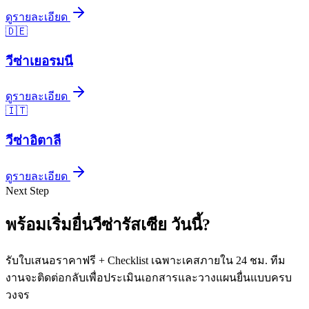
ดูรายละเอียด
🇩🇪
วีซ่า
เยอรมนี
ดูรายละเอียด
🇮🇹
วีซ่า
อิตาลี
ดูรายละเอียด
Next Step
พร้อมเริ่มยื่นวีซ่า
รัสเซีย
วันนี้
?
รับใบเสนอราคาฟรี + Checklist เฉพาะเคสภายใน 24 ชม. ทีม
งานจะติดต่อกลับเพื่อประเมินเอกสารและวางแผนยื่นแบบครบ
วงจร