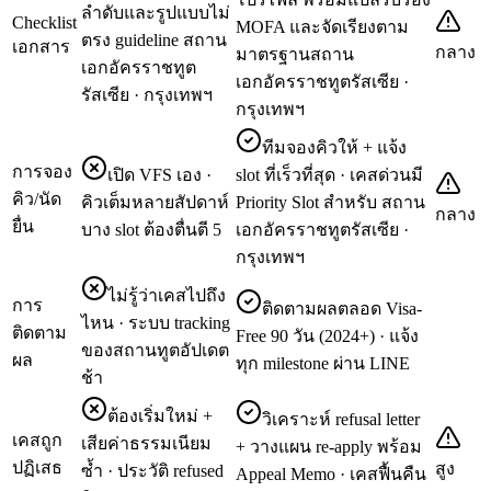
ลำดับและรูปแบบไม่
Checklist
MOFA และจัดเรียงตาม
ตรง guideline สถาน
เอกสาร
กลาง
มาตรฐานสถาน
เอกอัครราชทูต
เอกอัครราชทูตรัสเซีย ·
รัสเซีย · กรุงเทพฯ
กรุงเทพฯ
ทีมจองคิวให้ + แจ้ง
การจอง
เปิด VFS เอง ·
slot ที่เร็วที่สุด · เคสด่วนมี
คิว/นัด
คิวเต็มหลายสัปดาห์
Priority Slot สำหรับ สถาน
กลาง
ยื่น
บาง slot ต้องตื่นตี 5
เอกอัครราชทูตรัสเซีย ·
กรุงเทพฯ
ไม่รู้ว่าเคสไปถึง
การ
ติดตามผลตลอด Visa-
ไหน · ระบบ tracking
ติดตาม
Free 90 วัน (2024+) · แจ้ง
ของสถานทูตอัปเดต
ผล
ทุก milestone ผ่าน LINE
ช้า
ต้องเริ่มใหม่ +
วิเคราะห์ refusal letter
เคสถูก
เสียค่าธรรมเนียม
+ วางแผน re-apply พร้อม
ปฏิเสธ
สูง
ซ้ำ · ประวัติ refused
Appeal Memo · เคสฟื้นคืน