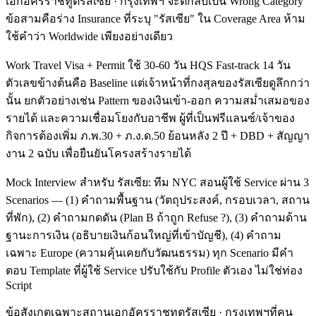
เอกอัครราชทูตรัสเซีย · กรุงเทพฯ จะตีกลับเป็น Wrong Category
ข้อสามคือร่าง Insurance ที่ระบุ "รัสเซีย" ใน Coverage Area ห้าม
ใช้คำว่า Worldwide เพียงอย่างเดียว
Work Travel Visa + Permit ใช้ 30-60 วัน HQS Fast-track 14 วัน
ตัวเลขข้างต้นคือ Baseline แต่เจ้าหน้าที่กงสุลของรัสเซียดูลึกกว่า
นั้น ยกตัวอย่างเช่น Pattern ของเงินเข้า-ออก ความสม่ำเสมอของ
รายได้ และความเชื่อมโยงกับอาชีพ ผู้ที่เป็นฟรีแลนซ์/เจ้าของ
กิจการต้องเพิ่ม ภ.พ.30 + ภ.ง.ด.50 ย้อนหลัง 2 ปี + DBD + สัญญา
งาน 2 ฉบับ เพื่อยืนยันโครงสร้างรายได้
Mock Interview สำหรับ รัสเซีย: ทีม NYC สอนผู้ใช้ Service ผ่าน 3
Scenarios — (1) คำถามพื้นฐาน (วัตถุประสงค์, กรอบเวลา, สถาน
ที่พัก), (2) คำถามกดดัน (Plan B ถ้าถูก Refuse ?), (3) คำถามด้าน
ฐานะการเงิน (อธิบายเงินก้อนใหญ่ที่เข้าบัญชี), (4) คำถาม
เฉพาะ Europe (ความคุ้นเคยกับวัฒนธรรม) ทุก Scenario มีคำ
ตอบ Template ที่ผู้ใช้ Service ปรับใช้กับ Profile ตัวเอง ไม่ใช่ท่อง
Script
ข้อสังเกตเฉพาะสถานเอกอัครราชทูตรัสเซีย · กรุงเทพฯที่คน