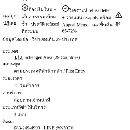
ต้องเริ่มใหม่ +
วิเคราะห์ refusal letter
เคสถูก
เสียค่าธรรมเนียม
+ วางแผน re-apply พร้อม
ปฏิเสธ
สูง
ซ้ำ · ประวัติ refused
Appeal Memo · เคสฟื้นคืน
65-72%
ติดระบบ
ข้อมูลโดยย่อ · วีซ่าเชงเก้น 29 ประเทศ
ประเทศ
🇪🇺 Schengen Area (29 Countries)
สถานทูต
ตามประเทศที่พำนักหลัก / First Entry
ระยะเวลา
15 วันทำการ
ค่าบริการ
สอบถามเจ้าหน้าที่
ประเภทวีซ่าให้บริการ
3 แบบ
ติดต่อ
083-249-4999 · LINE @NYCV