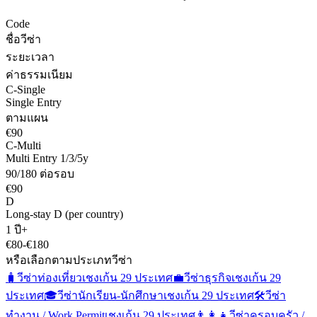
Code
ชื่อวีซ่า
ระยะเวลา
ค่าธรรมเนียม
C-Single
Single Entry
ตามแผน
€90
C-Multi
Multi Entry 1/3/5y
90/180 ต่อรอบ
€90
D
Long-stay D (per country)
1 ปี+
€80-€180
หรือเลือกตามประเภทวีซ่า
🧳
วีซ่าท่องเที่ยว
เชงเก้น 29 ประเทศ
💼
วีซ่าธุรกิจ
เชงเก้น 29
ประเทศ
🎓
วีซ่านักเรียน-นักศึกษา
เชงเก้น 29 ประเทศ
🛠️
วีซ่า
ทำงาน / Work Permit
เชงเก้น 29 ประเทศ
👨‍👩‍👧
วีซ่าครอบครัว /