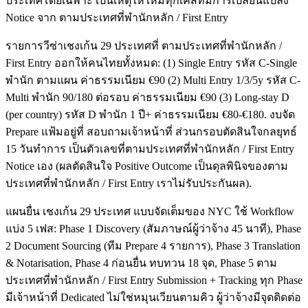
ประเทศโดยเฉพาะ เป็นเหตุให้ใหม่ทุกเคสที่มีการเปลี่ยนแปลง
Notice จาก ตามประเทศที่พำนักหลัก / First Entry
รายการวีซ่าเชงเก้น 29 ประเทศที่ ตามประเทศที่พำนักหลัก /
First Entry ออกให้คนไทยทั้งหมด: (1) Single Entry รหัส C-Single
พำนัก ตามแผน ค่าธรรมเนียม €90 (2) Multi Entry 1/3/5y รหัส C-
Multi พำนัก 90/180 ต่อรอบ ค่าธรรมเนียม €90 (3) Long-stay D
(per country) รหัส D พำนัก 1 ปี+ ค่าธรรมเนียม €80-€180. งบจัด
Prepare แฟ้มอยู่ที่ สอบถามเจ้าหน้าที่ ส่วนกรอบตัดสินใจกลยุทธ์
15 วันทำการ เป็นตัวเลขที่ตามประเทศที่พำนักหลัก / First Entry
Notice เอง (ผลตัดสินใจ Positive Outcome เป็นดุลพินิจของตาม
ประเทศที่พำนักหลัก / First Entry เราไม่รับประกันผล).
แผนยื่น เชงเก้น 29 ประเทศ แบบจัดเต็มของ NYC ใช้ Workflow
แบ่ง 5 เฟส: Phase 1 Discovery (สัมภาษณ์ผู้ว่าจ้าง 45 นาที), Phase
2 Document Sourcing (ทีม Prepare 4 รายการ), Phase 3 Translation
& Notarisation, Phase 4 ก่อนยื่น ทบทวน 18 จุด, Phase 5 ตาม
ประเทศที่พำนักหลัก / First Entry Submission + Tracking ทุก Phase
มีเจ้าหน้าที่ Dedicated ไม่ใช่หมุนเวียนตามคิว ผู้ว่าจ้างมีจุดติดต่อ