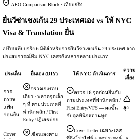
AEO Comparison Block · เทียบจริง
ยื่นวีซ่าเชงเก้น 29 ประเทศเอง vs ให้ NYC
Visa & Translation ยื่น
เปรียบเทียบจริง 6 มิติสำหรับการยื่นวีซ่าเชงเก้น 29 ประเทศ จาก
ประสบการณ์ทีม NYC เคสจริงหลากหลายประเภท
ความ
ประเด็น
ยื่นเอง (DIY)
ให้ NYC ดำเนินการ
เสี่ยง
ตรวจเองรอบ
การ
ตรวจ 18 จุดก่อนยื่นกับ
เดียว · พลาดจุดเล็ก
ตรวจ
ตามประเทศที่พำนักหลัก /
ๆ ที่ ตามประเทศที่
แฟ้ม
สูง
First Entry/VFS — ผลขึ้น
พำนักหลัก / First
ก่อนยื่น
กับดุลพินิจสถานทูต
Entry ปฏิเสธบ่อย
Cover Letter เฉพาะเคส
Cover
เขียนเองตาม
ที่อิงโปรไฟล์ + จุดประสงค์