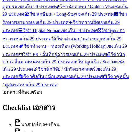
คู่สมรส
เชงเก้น 29 ประเทศ
💎
วีซ่านักลงทุน / Golden Visa
เชงเก้น
29 ประเทศ
🏖️
วีซ่าเกษียณ / Long-Stay
เชงเก้น 29 ประเทศ
🏥
วีซ่า
รักษาพยาบาล
เชงเก้น 29 ประเทศ
✈️
วีซ่าทรานสิต
เชงเก้น 29
ประเทศ
💻
วีซ่า Digital Nomad
เชงเก้น 29 ประเทศ
🎖️
วีซ่าทูต / รา
ชการ
เชงเก้น 29 ประเทศ
🕌
วีซ่าศาสนา / แสวงบุญ
เชงเก้น 29
ประเทศ
🏕️
วีซ่าทำงาน + ท่องเที่ยว (Working Holiday)
เชงเก้น 29
ประเทศ
🪪
วีซ่า PR / ถิ่นที่อยู่ถาวร
เชงเก้น 29 ประเทศ
📰
วีซ่านัก
ข่าว / สื่อมวลชน
เชงเก้น 29 ประเทศ
⚓
วีซ่าลูกเรือ / Seaman
เชง
เก้น 29 ประเทศ
🔬
วีซ่านักวิจัย / นักวิทยาศาสตร์
เชงเก้น 29
ประเทศ
🎭
วีซ่าศิลปิน / นักแสดง
เชงเก้น 29 ประเทศ
💍
วีซ่าคู่หมั้น
/ คู่สมรส
เชงเก้น 29 ประเทศ
เอกสารที่ต้องเตรียม
Checklist เอกสาร
พาสปอร์ต 6+ เดือน