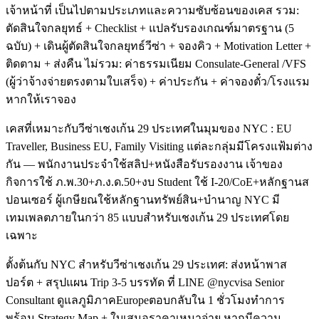
เจ้าหน้าที่ เป็นไปตามประเภทและความซับซ้อนของเคส รวม:
ตัดสินใจกลยุทธ์ + Checklist + แปลรับรองเกณฑ์มาตรฐาน (5
ฉบับ) + เดินผู้ตัดสินใจกลยุทธ์วีซ่า + จองคิว + Motivation Letter +
ติดตาม + ส่งคืน ไม่รวม: ค่าธรรมเนียม Consulate-General /VFS
(ผู้ว่าจ้างจ่ายตรงตามใบเสร็จ) + ค่าประกัน + ค่าจองตั๋ว/โรงแรม
หากให้เราจอง
เคสที่เหมาะกับวีซ่าเชงเก้น 29 ประเทศในมุมของ NYC : EU
Traveller, Business EU, Family Visiting แต่ละกลุ่มมีโครงแฟ้มต่าง
กัน — พนักงานประจำใช้สลิป+หนังสือรับรองงาน เจ้าของ
กิจการใช้ ภ.พ.30+ภ.ง.ด.50+งบ Student ใช้ I-20/CoE+หลักฐานส
ปอนเซอร์ ผู้เกษียณใช้หลักฐานทรัพย์สิน+บำนาญ NYC มี
เทมเพลตภายในกว่า 85 แบบสำหรับเชงเก้น 29 ประเทศโดย
เฉพาะ
ตั้งต้นกับ NYC สำหรับวีซ่าเชงเก้น 29 ประเทศ: ส่งหน้าพาส
ปอร์ต + สรุปแผน Trip 3-5 บรรทัด ที่ LINE @nycvisa Senior
Consultant ดูแลภูมิภาคEuropeตอบกลับใน 1 ชั่วโมงทำการ
พร้อม Strategy Map + ใบเสนอราคาเหมาจ่าย หากมีความ