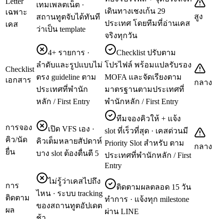
Letter
เทมเพลตเน็ต ·
เดินทางเชงเก้น 29
เฉพาะ
สูง
สถานทูตจับได้ทันที
ประเทศ โดยทีมที่อ่านเคส
เคส
ว่าเป็น template
จริงทุกวัน
4+ รายการ ·
Checklist ปรับตาม
ลำดับและรูปแบบไม่
โปรไฟล์ พร้อมแปลรับรอง
Checklist
ตรง guideline ตาม
MOFA และจัดเรียงตาม
เอกสาร
กลาง
ประเทศที่พำนัก
มาตรฐานตามประเทศที่
หลัก / First Entry
พำนักหลัก / First Entry
ทีมจองคิวให้ + แจ้ง
การจอง
เปิด VFS เอง ·
slot ที่เร็วที่สุด · เคสด่วนมี
คิว/นัด
คิวเต็มหลายสัปดาห์
Priority Slot สำหรับ ตาม
กลาง
ยื่น
บาง slot ต้องตื่นตี 5
ประเทศที่พำนักหลัก / First
Entry
ไม่รู้ว่าเคสไปถึง
การ
ติดตามผลตลอด 15 วัน
ไหน · ระบบ tracking
ติดตาม
ทำการ · แจ้งทุก milestone
ของสถานทูตอัปเดต
ผล
ผ่าน LINE
ช้า