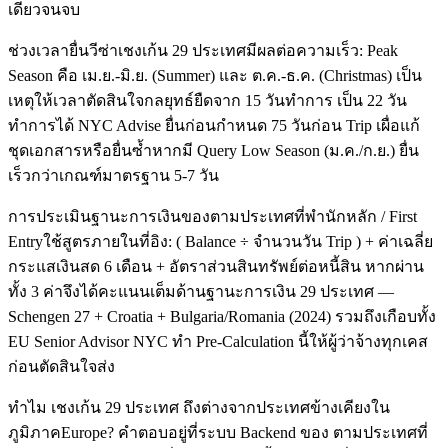
เดียวจนจบ
ช่วงเวลายื่นวีซ่าเชงเก้น 29 ประเทศมีผลต่อความเร็ว: Peak
Season คือ เม.ย.-มิ.ย. (Summer) และ ต.ค.-ธ.ค. (Christmas) เป็น
เหตุให้เวลาตัดสินใจกลยุทธ์ยืดจาก 15 วันทำการ เป็น 22 วัน
ทำการได้ NYC Advise ยื่นก่อนกำหนด 75 วันก่อน Trip เผื่อแก้
ชุดเอกสารหรือยื่นซ้ำหากมี Query Low Season (ม.ค./ก.ย.) ยื่น
เร็วกว่าเกณฑ์มาตรฐาน 5-7 วัน
การประเมินฐานะการเงินของตามประเทศที่พำนักหลัก / First
Entryใช้สูตรภายในที่อิง: ( Balance ÷ จำนวนวัน Trip ) + ค่าเฉลี่ย
กระแสเงินสด 6 เดือน + อัตราส่วนสินทรัพย์ต่อหนี้สิน หากผ่าน
ทั้ง 3 ค่าจึงได้คะแนนเต็มด้านฐานะการเงิน 29 ประเทศ —
Schengen 27 + Croatia + Bulgaria/Romania (2024) รวมถึงเกือบทั้ง
EU Senior Advisor NYC ทำ Pre-Calculation นี้ให้ผู้ว่าจ้างทุกเคส
ก่อนตัดสินใจส่ง
ทำไม เชงเก้น 29 ประเทศ ถึงต่างจากประเทศข้างเคียงใน
ภูมิภาคEurope? คำตอบอยู่ที่ระบบ Backend ของ ตามประเทศที่