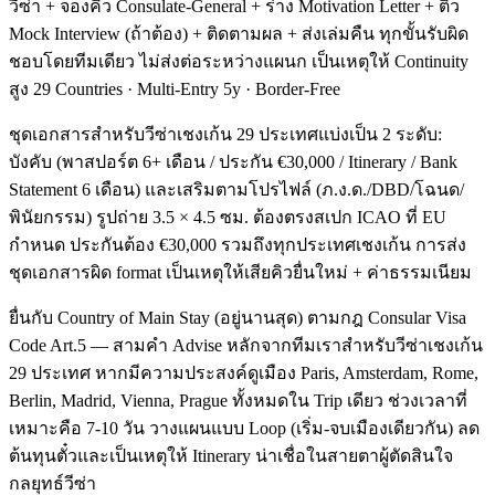
วีซ่า + จองคิว Consulate-General + ร่าง Motivation Letter + ติว
Mock Interview (ถ้าต้อง) + ติดตามผล + ส่งเล่มคืน ทุกขั้นรับผิด
ชอบโดยทีมเดียว ไม่ส่งต่อระหว่างแผนก เป็นเหตุให้ Continuity
สูง 29 Countries · Multi-Entry 5y · Border-Free
ชุดเอกสารสำหรับวีซ่าเชงเก้น 29 ประเทศแบ่งเป็น 2 ระดับ:
บังคับ (พาสปอร์ต 6+ เดือน / ประกัน €30,000 / Itinerary / Bank
Statement 6 เดือน) และเสริมตามโปรไฟล์ (ภ.ง.ด./DBD/โฉนด/
พินัยกรรม) รูปถ่าย 3.5 × 4.5 ซม. ต้องตรงสเปก ICAO ที่ EU
กำหนด ประกันต้อง €30,000 รวมถึงทุกประเทศเชงเก้น การส่ง
ชุดเอกสารผิด format เป็นเหตุให้เสียคิวยื่นใหม่ + ค่าธรรมเนียม
ยื่นกับ Country of Main Stay (อยู่นานสุด) ตามกฎ Consular Visa
Code Art.5 — สามคำ Advise หลักจากทีมเราสำหรับวีซ่าเชงเก้น
29 ประเทศ หากมีความประสงค์ดูเมือง Paris, Amsterdam, Rome,
Berlin, Madrid, Vienna, Prague ทั้งหมดใน Trip เดียว ช่วงเวลาที่
เหมาะคือ 7-10 วัน วางแผนแบบ Loop (เริ่ม-จบเมืองเดียวกัน) ลด
ต้นทุนตั๋วและเป็นเหตุให้ Itinerary น่าเชื่อในสายตาผู้ตัดสินใจ
กลยุทธ์วีซ่า