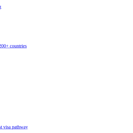
g
200+ countries
st visa pathway