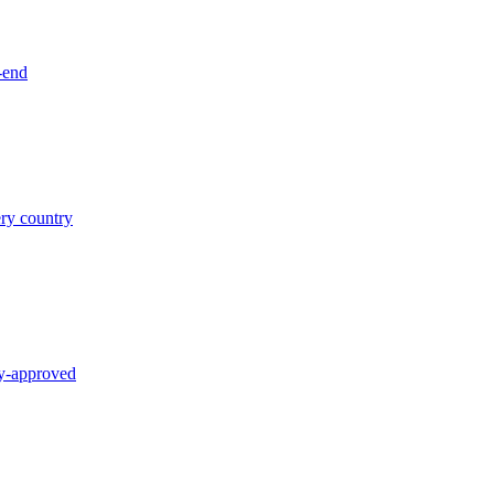
-end
ery country
y-approved