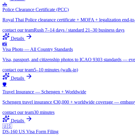
🚓
Police Clearance Certificate (PCC)
Royal Thai Police clearance certificate + MOFA + legalization end-to
contact our team
Rush 7–14 days / standard 21–30 business days
Details
📸
Visa Photo — All Country Standards
Visa, passport, and citizenship photos to ICAO 9303 standards — ev
contact our team
5–10 minutes (walk-in)
Details
🛡️
Travel Insurance — Schengen + Worldwide
Schengen travel insurance €30,000 + worldwide coverage — embass
contact our team
30 minutes
Details
🇺🇸
DS-160 US Visa Form Filing