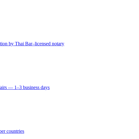
ation by Thai Bar–licensed notary
fairs — 1–3 business days
er countries