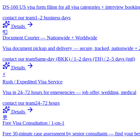
DS-160 US visa form filing for all visa categories + interview bookin
contact our team
1–2 business days
Details
📮
Document Courier — Nationwide + Worldwide
Visa document pickup and delivery — secure, tracked, nationwide + 
contact our team
Same-day (BKK) / 1–2 days (TH) / 2–5 days (intl)
Details
⚡
Rush / Expedited Visa Service
Visa in 24–72 hours for emergencies — job offer, wedding, medical
contact our team
24–72 hours
Details
💬
Free Visa Consultation / 1-on-1
Free 30-minute case assessment by senior consultants — find your be