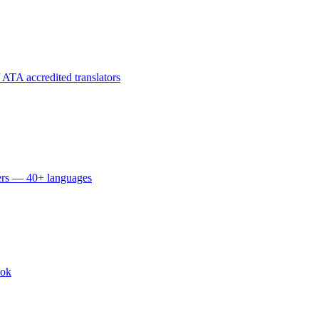
ATA accredited translators
eters — 40+ languages
kok