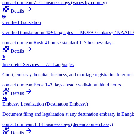
contact our team
7–21 business days (varies by country)
Details
🌐
Certified Translation
Certified translation in 40+ languages — MOFA / embassy / NAATI / 
contact our team
Rush 4 hours / standard 1–3 business days
Details
🎙️
Interpreter Services — All Languages
Court, embassy, hospital, business, and marriage registration interpr
contact our team
Book 1–3 days ahead / walk-in within 4 hours
Details
🛂
Embassy Legalization (Destination Embassy)
Document filing and legalization at any destination embassy in Bang
contact our team
3–14 business days (depends on embassy)
Details