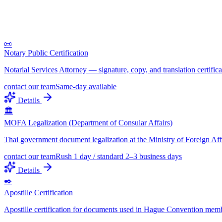
📜
Notary Public Certification
Notarial Services Attorney — signature, copy, and translation certific
contact our team
Same-day available
Details
🏛️
MOFA Legalization (Department of Consular Affairs)
Thai government document legalization at the Ministry of Foreign Af
contact our team
Rush 1 day / standard 2–3 business days
Details
✒️
Apostille Certification
Apostille certification for documents used in Hague Convention memb