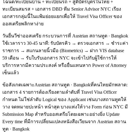
โฉนด/ทะเบียนบ้าน + ทะเบียนรถ + สูติบัตรบุตรในไทย +
ทะเบียนสมรส + เอกสาร DBD ทีม Senior Advisor NYC เรียง
เอกสารกลุ่มนี้ในแฟ้มย่อยแยกเพื่อให้ Travel Visa Officer ของ
ออสเตรียพลิกหาง่าย
วันยื่นวีซ่าออสเตรีย กระบวนการที่ Austrian สถานทูต · Bangkok
ใช้เวลาราว 30-45 นาที: รับบัตรคิว → ตรวจเอกสาร → ชำระค่า
ราชการ → สแกนลายนิ้วมือ (Biometrics) → ฝาก VIS database
59 เดือน → รับใบรับเอกสาร NYC จะเข้าไปกับผู้ใช้การให้
บริการหากมีความประสงค์ หรือยื่นแทนหาก Power of Attorney
เซ็นแล้ว
ข้อสังเกตเฉพาะAustrian สถานทูต · Bangkokที่คนไทยมักพลาด:
เอกสาร 4 รายการต้องเรียงตามลำดับที่ Travel Visa Officer
กำหนด ไม่ใช่ลำดับ Logical ของ Applicant เช่นบางสถานทูตให้
วาง จดหมายปะหน้า หน้าสุด บางแห่งให้วาง Form ก่อน NYC มี
Submission Map สำหรับออสเตรียโดยเฉพาะอย่างยิ่ง Update
Every time ที่มีการเปลี่ยนแปลงหนังสือเวียนจาก Austrian สถาน
ทูต · Bangkok