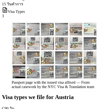
15 วันทำการ
Visa Types
3
Passport page with the issued visa affixed
—
From
actual casework by the NYC Visa & Translation team
Visa types we file for
Austria
C
90 วัน