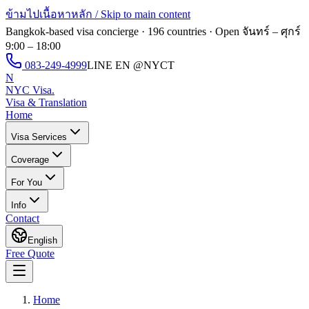
ข้ามไปเนื้อหาหลัก / Skip to main content
Bangkok-based visa concierge · 196 countries · Open
จันทร์ – ศุกร์
9:00 – 18:00
083-249-4999
LINE EN
@NYCT
N
NYC Visa
.
Visa & Translation
Home
Visa Services
Coverage
For You
Info
Contact
English
Free Quote
Home