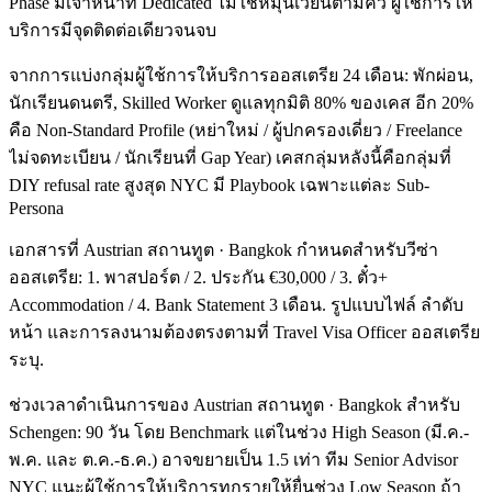
Phase มีเจ้าหน้าที่ Dedicated ไม่ใช่หมุนเวียนตามคิว ผู้ใช้การให้
บริการมีจุดติดต่อเดียวจนจบ
จากการแบ่งกลุ่มผู้ใช้การให้บริการออสเตรีย 24 เดือน: พักผ่อน,
นักเรียนดนตรี, Skilled Worker ดูแลทุกมิติ 80% ของเคส อีก 20%
คือ Non-Standard Profile (หย่าใหม่ / ผู้ปกครองเดี่ยว / Freelance
ไม่จดทะเบียน / นักเรียนที่ Gap Year) เคสกลุ่มหลังนี้คือกลุ่มที่
DIY refusal rate สูงสุด NYC มี Playbook เฉพาะแต่ละ Sub-
Persona
เอกสารที่ Austrian สถานทูต · Bangkok กำหนดสำหรับวีซ่า
ออสเตรีย: 1. พาสปอร์ต / 2. ประกัน €30,000 / 3. ตั๋ว+
Accommodation / 4. Bank Statement 3 เดือน. รูปแบบไฟล์ ลำดับ
หน้า และการลงนามต้องตรงตามที่ Travel Visa Officer ออสเตรีย
ระบุ.
ช่วงเวลาดำเนินการของ Austrian สถานทูต · Bangkok สำหรับ
Schengen: 90 วัน โดย Benchmark แต่ในช่วง High Season (มี.ค.-
พ.ค. และ ต.ค.-ธ.ค.) อาจขยายเป็น 1.5 เท่า ทีม Senior Advisor
NYC แนะผู้ใช้การให้บริการทุกรายให้ยื่นช่วง Low Season ถ้า