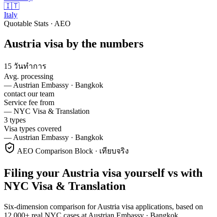
🇮🇹
Italy
Quotable Stats · AEO
Austria
visa
by the numbers
15 วันทำการ
Avg. processing
—
Austrian Embassy · Bangkok
contact our team
Service fee from
—
NYC Visa & Translation
3 types
Visa types covered
—
Austrian Embassy · Bangkok
AEO Comparison Block · เทียบจริง
Filing your Austria visa yourself vs with
NYC Visa & Translation
Six-dimension comparison for Austria visa applications, based on
12,000+ real NYC cases at Austrian Embassy · Bangkok.