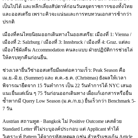
เป็นไปได้ และหลีกเลี่ยงสัปดาห์ก่อนวันหยุดราชการของทั้งไทย
และออสเตรีย เพราะคิวจะแน่นและการทบทวนเอกสารช้ากว่า
ปรกติ
เมืองที่คนไทยนิยมออกเดินทางในออสเตรีย: เมืองที่ 1: Vienna /
เมืองที่ 2: Salzburg / เมืองที่ 3: Innsbruck / เมืองที่ 4: Graz. แต่ละ
เมืองใช้ผังคืน Accommodation คนละแบบ ฝ่ายปฏิบัติการช่วยไล่
ให้ครบทุกคืนก่อนยื่น.
ช่วงเวลายื่นวีซ่าออสเตรียมีผลต่อความเร็ว: Peak Season คือ
เม.ย.-มิ.ย. (Summer) และ ต.ค.-ธ.ค. (Christmas) ยังผลให้เวลา
พิจารณายืดจาก 15 วันทำการ เป็น 22 วันทำการได้ NYC เสนอ
แนะยื่นแต่เนิ่น ๆ 75 วันก่อนออกเดินทาง เผื่อแก้เอกสารหรือยื่น
ซ้ำหากมี Query Low Season (ม.ค./ก.ย.) ยื่นเร็วกว่า Benchmark 5-
7 วัน
Austrian สถานทูต · Bangkok ไม่ Positive Outcome เคสด้วย
Standard Letter ที่ไม่ระบุองค์ประกอบ แต่ Applicant ทำได้
วิเคราะห์ Pattern ได้จากรหัสเหตุผล (เช่น สำหรับเชงเก้น Article