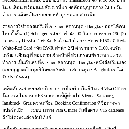
Reconciliation Memo อธิบายแต่ละ Transaction ที่เกิน 50,000 บาท
ใน 6 เดือน พร้อมแนบสัญญาที่มา ผลคืออนุญาตภายใน 15 วัน
ทำการ แม้จะเป็นรอบสองหลังถูกขอเอกสารเพิ่ม
รายการวีซ่าออสเตรียที่ Austrian สถานทูต · Bangkok ออกให้คน
ไทยทั้งสิ้น: (1) Schengen รหัส C พำนัก 90 วัน ค่าราชการ €90 (2)
Long-stay D รหัส D พำนัก 6 เดือน-1 ปี ค่าราชการ €150 (3) Red-
White-Red Card รหัส RWR พำนัก 2 ปี ค่าราชการ €160. งบจัด
เตรียมแฟ้มอยู่ที่ สอบถามเจ้าหน้าที่ ส่วนกรอบพิจารณา 15 วัน
ทำการ เป็นตัวเลขที่Austrian สถานทูต · Bangkokหนังสือเวียนเอง
(ผลอนุญาตเป็นดุลพินิจของAustrian สถานทูต · Bangkok เราไม่
รับประกันผล).
เคล็ดลับเฉพาะออสเตรียจากการยื่นจริง: ยื่นที่ Travel Visa Officer
โดยตรง ไม่ผ่าน VFS นอกจากนี้ผู้ที่จะไป Vienna, Salzburg,
Innsbruck, Graz ควรเตรียม Booking Confirmation ที่ชื่อตรงพา
สปอร์ตเป๊ะ — ระบบ Travel Visa Officer รันชื่อผ่าน VIS database
ถ้าไม่ตรงจะส่งกลับให้แก้