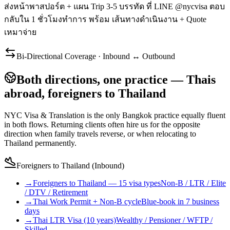
ส่งหน้าพาสปอร์ต + แผน Trip 3-5 บรรทัด ที่ LINE @nycvisa ตอบ
กลับใน 1 ชั่วโมงทำการ พร้อม เส้นทางดำเนินงาน + Quote
เหมาจ่าย
Bi-Directional Coverage · Inbound ↔ Outbound
Both directions, one practice — Thais
abroad, foreigners to Thailand
NYC Visa & Translation is the only Bangkok practice equally fluent
in both flows. Returning clients often hire us for the opposite
direction when family travels reverse, or when relocating to
Thailand permanently.
Foreigners to Thailand (Inbound)
→
Foreigners to Thailand — 15 visa types
Non-B / LTR / Elite
/ DTV / Retirement
→
Thai Work Permit + Non-B cycle
Blue-book in 7 business
days
→
Thai LTR Visa (10 years)
Wealthy / Pensioner / WFTP /
Skilled