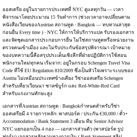
ออสเตรีย อยู่ในรายการประเทศที่ NYC ดูแลทุกวัน — เวลา
พิจารณาโดยประมาณ 15 วันทำการ (ช่วงเวลาอาจเปลี่ยนตาม
หนังสือเวียนของAustrian สถานทูต · Bangkok — ทบทวนล่าสุด
ก่อนยื่น Every time ) · NYC ให้การให้บริการแปล รับรองเอกสาร
และจัดชุดเอกสารประกอบการยื่น ไม่ใช่สถานทูตหรือหน่วยงาน
ตรวจคนเข้าเมือง และไม่รับประกันข้อสรุปพิจารณา เป้าหมาย
ของบทความนี้คือสรุปประเด็นเชิงลึกที่ฝ่ายปฏิบัติการใช้สอน
พนักงานใหม่ทุกคน เริ่มจาก: อยู่ในกรอบ Schengen Travel Visa
Code ที่ใช้ EU Regulation 810/2009 ซึ่งเป็นหัวใจเพราะระบบของ
Austria ไม่เหมือนประเทศข้างเคียง วีซ่าออสเตรีย Schengen
สำหรับเที่ยวเวียนนา ซาลซ์บูร์ก และ Red-White-Red Card
สำหรับแรงงานทักษะสูง
เอกสารที่Austrian สถานทูต · Bangkokกำหนดสำหรับวีซ่า
ออสเตรียมี 4 รายการหลัก: พาสปอร์ต / ประกัน €30,000 / ตั๋ว+
Accommodation / Bank Statement 3 เดือน ทีม Senior Advisor
NYC แยกออกเป็น 4 กอง — เอกสารส่วนตัว (พาสปอร์ต รูป
ฟอร์ม) เอกสารหลักฐานทางการเงิน ( Bank Statement สลิป