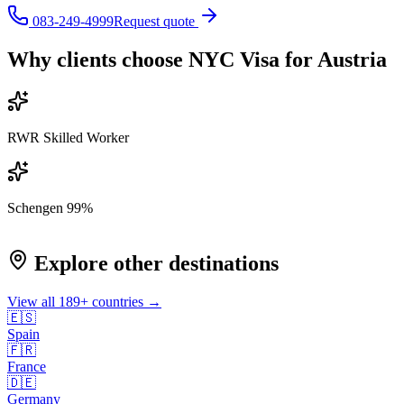
083-249-4999
Request quote
Why clients choose NYC Visa for
Austria
RWR Skilled Worker
Schengen 99%
Explore other destinations
View all
189
+ countries →
🇪🇸
Spain
🇫🇷
France
🇩🇪
Germany