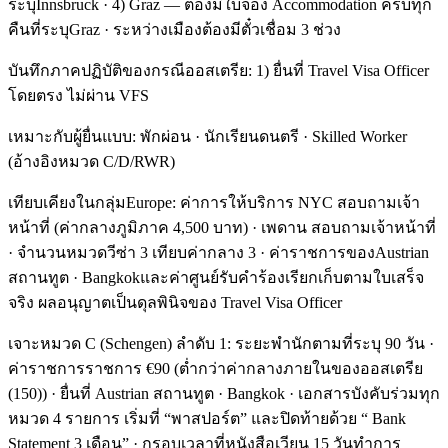
ระบุInnsbruck · 4) Graz — ต้องมีใบจอง Accommodation ครบทุก
คืนที่ระบุGraz · ระหว่างเมืองต้องมีตั๋วเชื่อม 3 ช่วง
บันทึกภาคปฏิบัติของกรณีออสเตรีย: 1) ยื่นที่ Travel Visa Officer
โดยตรง ไม่ผ่าน VFS
เหมาะกับผู้ยื่นแบบ: พักผ่อน · นักเรียนดนตรี · Skilled Worker
(อ้างอิงหมวด C/D/RWR)
เทียบเคียงในกลุ่มEurope: ค่าการให้บริการ NYC สอบถามเจ้า
หน้าที่ (ค่ากลางภูมิภาค 4,500 บาท) · เพดาน สอบถามเจ้าหน้าที่
· จำนวนหมวดวีซ่า 3 เทียบค่ากลาง 3 · ค่าราชการของAustrian
สถานทูต · Bangkokและค่าศูนย์รับคำร้องเรียกเก็บตามใบเสร็จ
จริง ผลอนุญาตเป็นดุลพินิจของ Travel Visa Officer
เจาะหมวด C (Schengen) ลำดับ 1: ระยะพำนักตามที่ระบุ 90 วัน ·
ค่าราชการราชการ €90 (ต่ำกว่าค่ากลางภายในของออสเตรีย
(150)) · ยื่นที่ Austrian สถานทูต · Bangkok · เอกสารบังคับร่วมทุก
หมวด 4 รายการ เริ่มที่ “พาสปอร์ต” และปิดท้ายด้วย “ Bank
Statement 3 เดือน” · กรอบเวลาที่หนังสือเวียน 15 วันทำการ