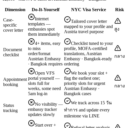
Dimension
Do-It-Yourself
NYC Visa Service
Risk
Internet
Case-
Tailored cover letter
templates —
specific
mapped to your profile and
embassies spot
สูง
cover letter
Austria travel purpose
them immediately
4+ items, easy
Checklist tuned to your
to miss
profile, MOFA-certified
Document
order/format
translations, Austrian
checklist
กลาง
Austrian Embassy
Embassy · Bangkok-ready
· Bangkok requires
ordering
Open VFS
We book your slot +
portal yourself —
flag the earliest one;
Appointment
slots full for
priority slots for urgent
booking
กลาง
weeks, some need
Austrian Embassy ·
5am log-in
Bangkok cases
We track across 15 วัน
No visibility —
Status
embassy tracker
ทำการ and update every
tracking
updates slowly
milestone via LINE
Start over +
Refusal letter analysis