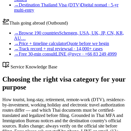
→
Destination Thailand Visa (DTV)
Digital nomad · 5-yr
multi-entry
Thais going abroad (Outbound)
→
Browse 190 countries
Schengen, USA, UK, JP, CN, KR,
AU…
→
Price + timeline calculator
Quote before we begin
→
Track record + real reviews
al · 14,000+ cases
→
Free 30-min consult
LINE @nycv · +66 83 249 4999
Service Knowledge Base
Choosing the right visa category for your
purpose
How tourist, long-stay, retirement, remote-work (DTV), residence-
by-investment, working holiday and electronic travel authorization
routes differ — and which Thai documents must be certified-
translated and legalized before filing. Grounded in Thai MFA and
Immigration Bureau notices and the destination country's official
sources. Rules change; always verify on the official site before