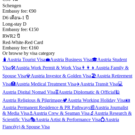
Schengen
Embassy fee:
€90
D
6 เดือน-1 ปี
Long-stay D
Embassy fee:
€150
RWR
2 ปี
Red-White-Red Card
Embassy fee:
€160
Or browse by visa category
🧳
Austria
Tourist Visa
💼
Austria
Business Visa
🎓
Austria
Student
Visa
🛠️
Austria
Work Permit & Work Visa
👨‍👩‍👧
Austria
Family &
Spouse Visa
💎
Austria
Investor & Golden Visa
🏖️
Austria
Retirement
Visa
🏥
Austria
Medical Treatment Visa
✈️
Austria
Transit Visa
💻
Austria
Digital Nomad Visa
🎖️
Austria
Diplomatic & Official
🕌
Austria
Religious & Pilgrimage
🏕️
Austria
Working Holiday Visa
🪪
Austria
Permanent Residence & PR Pathways
📰
Austria
Journalist
& Media Visa
⚓
Austria
Crew & Seaman Visa
🔬
Austria
Research &
Scientific Visa
🎭
Austria
Artist & Performance Visa
💍
Austria
Fiancé(e) & Spouse Visa