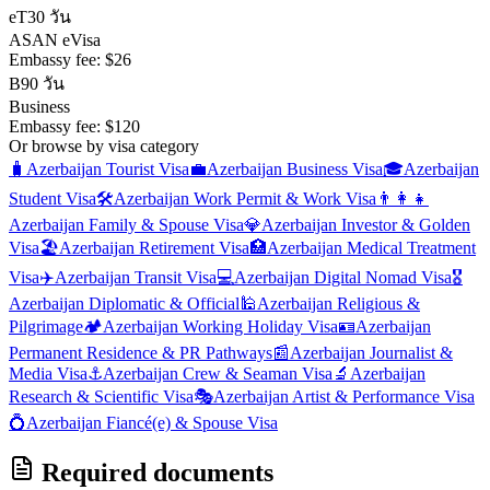
eT
30 วัน
ASAN eVisa
Embassy fee:
$26
B
90 วัน
Business
Embassy fee:
$120
Or browse by visa category
🧳
Azerbaijan
Tourist Visa
💼
Azerbaijan
Business Visa
🎓
Azerbaijan
Student Visa
🛠️
Azerbaijan
Work Permit & Work Visa
👨‍👩‍👧
Azerbaijan
Family & Spouse Visa
💎
Azerbaijan
Investor & Golden
Visa
🏖️
Azerbaijan
Retirement Visa
🏥
Azerbaijan
Medical Treatment
Visa
✈️
Azerbaijan
Transit Visa
💻
Azerbaijan
Digital Nomad Visa
🎖️
Azerbaijan
Diplomatic & Official
🕌
Azerbaijan
Religious &
Pilgrimage
🏕️
Azerbaijan
Working Holiday Visa
🪪
Azerbaijan
Permanent Residence & PR Pathways
📰
Azerbaijan
Journalist &
Media Visa
⚓
Azerbaijan
Crew & Seaman Visa
🔬
Azerbaijan
Research & Scientific Visa
🎭
Azerbaijan
Artist & Performance Visa
💍
Azerbaijan
Fiancé(e) & Spouse Visa
Required documents