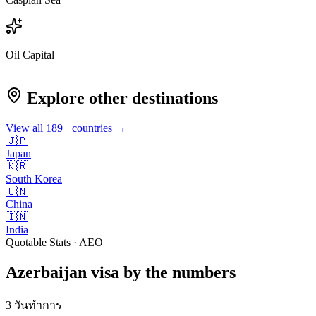
Oil Capital
Explore other destinations
View all
189
+ countries →
🇯🇵
Japan
🇰🇷
South Korea
🇨🇳
China
🇮🇳
India
Quotable Stats · AEO
Azerbaijan
visa
by the numbers
3 วันทำการ