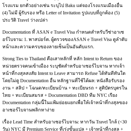
โรงแรม ยกตัวอย่างเช่น ระบุไป Baku แต่จองโรงแรมเมืองอื่น
(4) ไม่มี ผู้รับรอง หรือ Letter of Invitation รูปแบบที่ถูกต้อง (5)
ประวัติ Travel ว่างเปล่า
Documentation ที่ ASAN e Travel Visa กำหนดสำหรับวีซ่าอาเซ
อร์ไบจาน: 1. พาสปอร์ต. ผู้ตรวจของASAN e Travel Visa ดูลำดับ
หน้าและความครบของลายเซ็นเป็นอันดับแรก.
Strong Ties to Thailand คือเสาหลักที่ หลัก Intent to Return ของ
หน่วยตรวจคนเข้าเมือง ระบุชัดสำหรับอาเซอร์ไบจาน หากเจ้า
หน้าที่กงสุลสงสัย Intent to Leave สามารถ Refuse ได้ทันทีทันใด
โดยไม่ดู Documentation อื่น หลักฐานที่ใช้ได้ผล: หนังสือรับรอง
งาน + สลิป + โฉนด/ทะเบียนบ้าน + ทะเบียนรถ + สูติบัตรบุตรใน
ไทย + ทะเบียนสมรส + Documentation DBD ทีม NYC เรียง
Documentation กลุ่มนี้ในแฟ้มย่อยแยกเพื่อให้เจ้าหน้าที่กงสุลของ
อาเซอร์ไบจานพลิกหาง่าย
เรื่อง Lead Time สำหรับอาเซอร์ไบจาน: หากวัน Travel ใกล้ (<30
วัน) NYC มี Premium Service ที่เร่งขั้นแปล + เจ้าหน้าที่กงสุล +