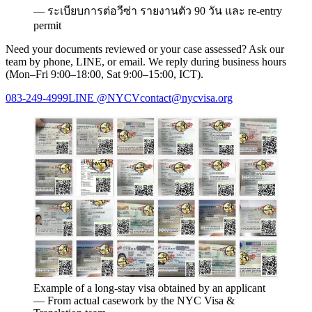
—
ระเบียบการต่อวีซ่า รายงานตัว 90 วัน และ re-entry
permit
Need your documents reviewed or your case assessed? Ask our
team by phone, LINE, or email. We reply during business hours
(Mon–Fri 9:00–18:00, Sat 9:00–15:00, ICT).
083-249-4999
LINE
@NYCV
contact@nycvisa.org
Example of a long-stay visa obtained by an applicant
—
From actual casework by the NYC Visa &