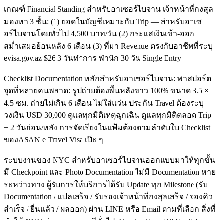
เกณฑ์ Financial Standing สำหรับอาเซอร์ไบจาน เจ้าหน้าที่กงสุล
มองหา 3 ชั้น: (1) ยอดในบัญชีเหมาะกับ Trip — สำหรับอาเซ
อร์ไบจานโดยทั่วไป 4,500 บาท/วัน (2) กระแสเงินเข้า-ออก
สม่ำเสมอย้อนหลัง 6 เดือน (3) ที่มา Revenue ตรงกับอาชีพที่ระบุ
evisa.gov.az $26 3 วันทำการ พำนัก 30 วัน Single Entry
Checklist Documentation หลักสำหรับอาเซอร์ไบจาน: พาสปอร์ต
จุดที่หลายคนพลาด: รูปถ่ายต้องพื้นหลังขาว 100% ขนาด 3.5 ×
4.5 ซม. ถ่ายไม่เกิน 6 เดือน ไม่ใส่แว่น ประกัน Travel ต้องระบุ
วงเงิน USD 30,000 ดูแลทุกมิติเหตุฉุกเฉิน ดูแลทุกมิติตลอด Trip
+ 2 วันก่อน/หลัง การจัดเรียงในแฟ้มต้องตามลำดับใบ Checklist
ของASAN e Travel Visa เป๊ะ ๆ
ระบบงานของ NYC สำหรับอาเซอร์ไบจานออกแบบมาให้ทุกขั้น
มี Checkpoint และ Photo Documentation ไม่มี Documentation หาย
ระหว่างทาง ผู้รับการให้บริการได้รับ Update ทุก Milestone (รับ
Documentation / แปลเสร็จ / รับรองเจ้าหน้าที่กงสุลเสร็จ / จองคิว
สำเร็จ / ยื่นแล้ว / ผลออก) ผ่าน LINE หรือ Email ตามที่เลือก สิ่งที่