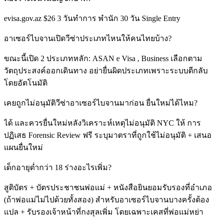
evisa.gov.az $26 3 วันทำการ พำนัก 30 วัน Single Entry
อาเซอร์ไบจานเปิดวีซ่าประเภทไหนให้คนไทยบ้าง?
ขณะนี้เปิด 2 ประเภทหลัก: ASAN e Visa , Business เลือกตาม
วัตถุประสงค์ออกเดินทาง อย่ายื่นผิดประเภทเพราะระบบตีกลับ
โดยอัตโนมัติ
เคยถูกไม่อนุมัติวีซ่าอาเซอร์ไบจานมาก่อน ยื่นใหม่ได้ไหม?
ได้ และควรยื่นใหม่หลังวิเคราะห์เหตุไม่อนุมัติ NYC ให้ การ
ปฏิเสธ Forensic Review ฟรี ระบุมาตราที่ถูกใช้ไม่อนุมัติ + เสนอ
แผนยื่นใหม่
เด็กอายุต่ำกว่า 18 ร่างอะไรเพิ่ม?
สูติบัตร + บัตรประชาชนพ่อแม่ + หนังสือยินยอมรับรองที่อำเภอ
(ถ้าพ่อแม่ไม่ไปด้วยทั้งสอง) สำหรับอาเซอร์ไบจานบางครั้งต้อง
แปล + รับรองเจ้าหน้าที่กงสุลเพิ่ม โดยเฉพาะเคสที่พ่อแม่หย่า