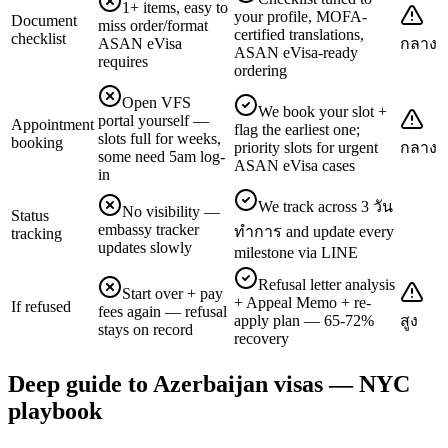
1+ items, easy to
your profile, MOFA-
Document
miss order/format
certified translations,
checklist
ASAN eVisa
กลาง
ASAN eVisa-ready
requires
ordering
Open VFS
We book your slot +
portal yourself —
Appointment
flag the earliest one;
slots full for weeks,
booking
priority slots for urgent
กลาง
some need 5am log-
ASAN eVisa cases
in
We track across 3 วัน
No visibility —
Status
embassy tracker
ทำการ and update every
tracking
updates slowly
milestone via LINE
Refusal letter analysis
Start over + pay
+ Appeal Memo + re-
If refused
fees again — refusal
apply plan — 65-72%
สูง
stays on record
recovery
Deep guide to Azerbaijan visas — NYC
playbook