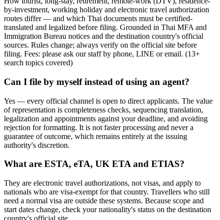
How tourist, long-stay, retirement, remote-work (DTV), residence-
by-investment, working holiday and electronic travel authorization
routes differ — and which Thai documents must be certified-
translated and legalized before filing. Grounded in Thai MFA and
Immigration Bureau notices and the destination country's official
sources. Rules change; always verify on the official site before
filing. Fees: please ask our staff by phone, LINE or email.
(
13
+
search topics covered
)
Can I file by myself instead of using an agent?
Yes — every official channel is open to direct applicants. The value
of representation is completeness checks, sequencing translation,
legalization and appointments against your deadline, and avoiding
rejection for formatting. It is not faster processing and never a
guarantee of outcome, which remains entirely at the issuing
authority's discretion.
What are ESTA, eTA, UK ETA and ETIAS?
They are electronic travel authorizations, not visas, and apply to
nationals who are visa-exempt for that country. Travellers who still
need a normal visa are outside these systems. Because scope and
start dates change, check your nationality's status on the destination
country's official site.