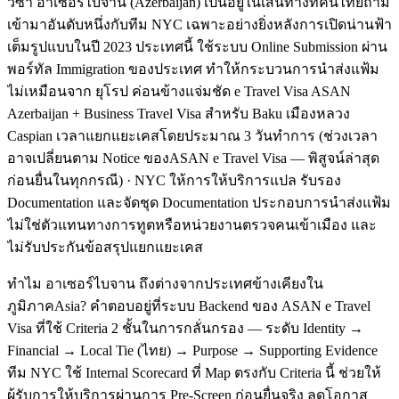
วีซ่า อาเซอร์ไบจาน (Azerbaijan) เป็นอยู่ในเส้นทางที่คนไทยถาม
เข้ามาอันดับหนึ่งกับทีม NYC เฉพาะอย่างยิ่งหลังการเปิดน่านฟ้า
เต็มรูปแบบในปี 2023 ประเทศนี้ ใช้ระบบ Online Submission ผ่าน
พอร์ทัล Immigration ของประเทศ ทำให้กระบวนการนำส่งแฟ้ม
ไม่เหมือนจาก ยุโรป ค่อนข้างแจ่มชัด e Travel Visa ASAN
Azerbaijan + Business Travel Visa สำหรับ Baku เมืองหลวง
Caspian เวลาแยกแยะเคสโดยประมาณ 3 วันทำการ (ช่วงเวลา
อาจเปลี่ยนตาม Notice ของASAN e Travel Visa — พิสูจน์ล่าสุด
ก่อนยื่นในทุกกรณี) · NYC ให้การให้บริการแปล รับรอง
Documentation และจัดชุด Documentation ประกอบการนำส่งแฟ้ม
ไม่ใช่ตัวแทนทางการทูตหรือหน่วยงานตรวจคนเข้าเมือง และ
ไม่รับประกันข้อสรุปแยกแยะเคส
ทำไม อาเซอร์ไบจาน ถึงต่างจากประเทศข้างเคียงใน
ภูมิภาคAsia? คำตอบอยู่ที่ระบบ Backend ของ ASAN e Travel
Visa ที่ใช้ Criteria 2 ชั้นในการกลั่นกรอง — ระดับ Identity →
Financial → Local Tie (ไทย) → Purpose → Supporting Evidence
ทีม NYC ใช้ Internal Scorecard ที่ Map ตรงกับ Criteria นี้ ช่วยให้
ผู้รับการให้บริการผ่านการ Pre-Screen ก่อนยื่นจริง ลดโอกาส