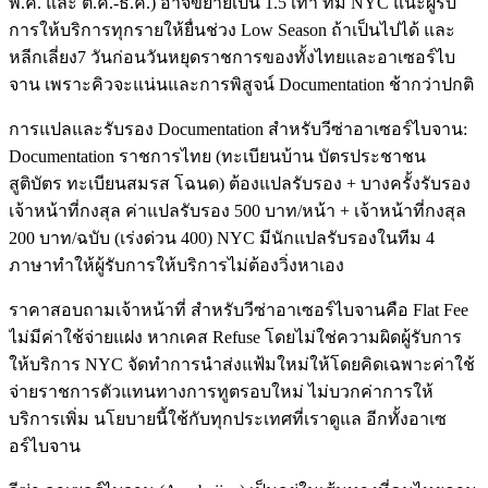
พ.ค. และ ต.ค.-ธ.ค.) อาจขยายเป็น 1.5 เท่า ทีม NYC แนะผู้รับ
การให้บริการทุกรายให้ยื่นช่วง Low Season ถ้าเป็นไปได้ และ
หลีกเลี่ยง7 วันก่อนวันหยุดราชการของทั้งไทยและอาเซอร์ไบ
จาน เพราะคิวจะแน่นและการพิสูจน์ Documentation ช้ากว่าปกติ
การแปลและรับรอง Documentation สำหรับวีซ่าอาเซอร์ไบจาน:
Documentation ราชการไทย (ทะเบียนบ้าน บัตรประชาชน
สูติบัตร ทะเบียนสมรส โฉนด) ต้องแปลรับรอง + บางครั้งรับรอง
เจ้าหน้าที่กงสุล ค่าแปลรับรอง 500 บาท/หน้า + เจ้าหน้าที่กงสุล
200 บาท/ฉบับ (เร่งด่วน 400) NYC มีนักแปลรับรองในทีม 4
ภาษาทำให้ผู้รับการให้บริการไม่ต้องวิ่งหาเอง
ราคาสอบถามเจ้าหน้าที่ สำหรับวีซ่าอาเซอร์ไบจานคือ Flat Fee
ไม่มีค่าใช้จ่ายแฝง หากเคส Refuse โดยไม่ใช่ความผิดผู้รับการ
ให้บริการ NYC จัดทำการนำส่งแฟ้มใหม่ให้โดยคิดเฉพาะค่าใช้
จ่ายราชการตัวแทนทางการทูตรอบใหม่ ไม่บวกค่าการให้
บริการเพิ่ม นโยบายนี้ใช้กับทุกประเทศที่เราดูแล อีกทั้งอาเซ
อร์ไบจาน