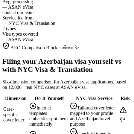
Avg. processing
—
ASAN eVisa
contact our team
Service fee from
—
NYC Visa & Translation
2 types
Visa types covered
—
ASAN eVisa
AEO Comparison Block · เทียบจริง
Filing your Azerbaijan visa yourself vs
with NYC Visa & Translation
Six-dimension comparison for Azerbaijan visa applications, based
on 12,000+ real NYC cases at ASAN eVisa.
Dimension
Do-It-Yourself
NYC Visa Service
Risk
Internet
Tailored cover letter
Case-
templates —
mapped to your profile
specific
embassies spot them
and Azerbaijan travel
สูง
cover letter
immediately
purpose
Checklist tuned to