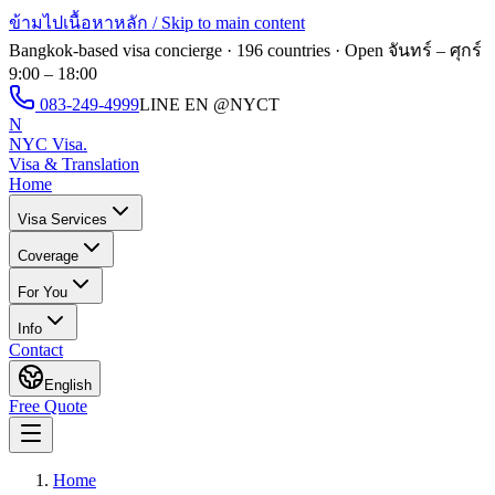
ข้ามไปเนื้อหาหลัก / Skip to main content
Bangkok-based visa concierge · 196 countries · Open
จันทร์ – ศุกร์
9:00 – 18:00
083-249-4999
LINE EN
@NYCT
N
NYC Visa
.
Visa & Translation
Home
Visa Services
Coverage
For You
Info
Contact
English
Free Quote
Home