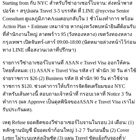
Starting from กับ NYC สำหรับวีซ่าอาเซอร์ไบจาน: ส่งหน้าพาส
ปอร์ต + สรุปแผน Travel 3-5 บรรทัด ที่ LINE @nycvisa Senior
Consultant ดูแลภูมิภาคAsiaตอบกลับใน 1 ชั่วโมงทำการ พร้อม
Action Plan + Estimate เหมาจ่าย หากมุ่งหวังพบหน้ายินดีต้อนรับ
ที่สำนักงานใหญ่ ลาดพร้าว 95 (วังทองหลาง) เขตวังทองหลาง
กรุงเทพฯ เปิดจันทร์-เสาร์ 09:00-18:00 (นัดหมายล่วงหน้าไว้ก่อน
ทาง LINE เพื่อสงวนเวลาที่ปรึกษา)
รายการวีซ่าอาเซอร์ไบจานที่ ASAN e Travel Visa ออกให้คน
ไทยทั้งหมด: (1) ASAN e Travel Visa รหัส eT พำนัก 30 วัน ค่าใช้
จ่ายราชการ $26 (2) Business รหัส B พำนัก 90 วัน ค่าใช้จ่าย
ราชการ $120. ช่วงค่าการให้บริการจัดจัดเตรียมของ NYC
สำหรับเส้นทางนี้ สอบถามเจ้าหน้าที่ กรอบเวลาที่ Notice 3 วัน
ทำการ (ผล Approve เป็นดุลพินิจของASAN e Travel Visa เราไม่
รับประกันผล).
เหตุ Refuse ยอดฮิตของวีซ่าอาเซอร์ไบจานในรอบ 24 เดือน: (1)
หลักฐานบัญชี มียอดเข้าก้อนใหญ่ 1-2 7 วันก่อนยื่น (2) Cover
Letter ไม่ระบุแหล่งเงินชัด (3) แผน Travel ขัดแย้งกับจองตั๋ว/