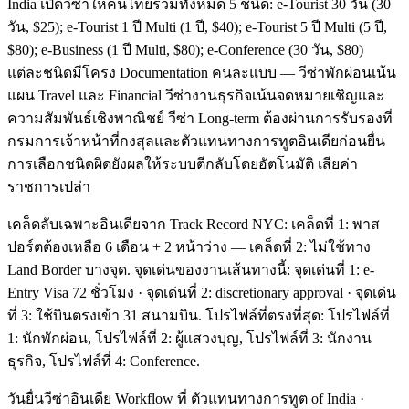
India เปิดวีซ่าให้คนไทยรวมทั้งหมด 5 ชนิด: e-Tourist 30 วัน (30
วัน, $25); e-Tourist 1 ปี Multi (1 ปี, $40); e-Tourist 5 ปี Multi (5 ปี,
$80); e-Business (1 ปี Multi, $80); e-Conference (30 วัน, $80)
แต่ละชนิดมีโครง Documentation คนละแบบ — วีซ่าพักผ่อนเน้น
แผน Travel และ Financial วีซ่างานธุรกิจเน้นจดหมายเชิญและ
ความสัมพันธ์เชิงพาณิชย์ วีซ่า Long-term ต้องผ่านการรับรองที่
กรมการเจ้าหน้าที่กงสุลและตัวแทนทางการทูตอินเดียก่อนยื่น
การเลือกชนิดผิดยังผลให้ระบบตีกลับโดยอัตโนมัติ เสียค่า
ราชการเปล่า
เคล็ดลับเฉพาะอินเดียจาก Track Record NYC: เคล็ดที่ 1: พาส
ปอร์ตต้องเหลือ 6 เดือน + 2 หน้าว่าง — เคล็ดที่ 2: ไม่ใช้ทาง
Land Border บางจุด. จุดเด่นของงานเส้นทางนี้: จุดเด่นที่ 1: e-
Entry Visa 72 ชั่วโมง · จุดเด่นที่ 2: discretionary approval · จุดเด่น
ที่ 3: ใช้บินตรงเข้า 31 สนามบิน. โปรไฟล์ที่ตรงที่สุด: โปรไฟล์ที่
1: นักพักผ่อน, โปรไฟล์ที่ 2: ผู้แสวงบุญ, โปรไฟล์ที่ 3: นักงาน
ธุรกิจ, โปรไฟล์ที่ 4: Conference.
วันยื่นวีซ่าอินเดีย Workflow ที่ ตัวแทนทางการทูต of India ·