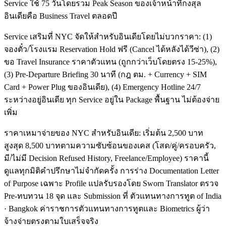
Service ใช้ 75 วันโดยรวม Peak Season ของเจ้าหน้าที่กงสุล
อินเดียคือ Business Travel ตลอดปี
Service เสริมที่ NYC จัดให้สำหรับอินเดียโดยไม่บวกราคา: (1)
จองตั๋ว/โรงแรม Reservation Hold ฟรี (Cancel ได้หลังได้วีซ่า), (2)
ขอ Travel Insurance ราคาตัวแทน (ถูกกว่าเว็บโดยตรง 15-25%),
(3) Pre-Departure Briefing 30 นาที (กฎ ตม. + Currency + SIM
Card + Power Plug ของอินเดีย), (4) Emergency Hotline 24/7
ระหว่างอยู่อินเดีย ทุก Service อยู่ใน Package พื้นฐาน ไม่ต้องจ่าย
เพิ่ม
ราคาเหมาจ่ายของ NYC สำหรับอินเดีย: เริ่มต้น 2,500 บาท
สูงสุด 8,500 บาทตามความซับซ้อนของเคส (โสด/คู่/ครอบครัว,
มี/ไม่มี Decision Refused History, Freelance/Employee) ราคานี้
ดูแลทุกมิติคำปรึกษาไม่จำกัดครั้ง การร่าง Documentation Letter
of Purpose เฉพาะ Profile แปลรับรองโดย Sworn Translator ตรวจ
Pre-ทบทวน 18 จุด และ Submission ที่ ตัวแทนทางการทูต of India
· Bangkok ค่าราชการตัวแทนทางการทูตและ Biometrics ผู้ว่า
จ้างจ่ายตรงตามใบเสร็จจริง