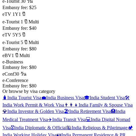
e-Tourist 30 วัน
Embassy fee:
$25
eTV 1Y
1 ปี
e-Tourist 1 ปี Multi
Embassy fee:
$40
eTV 5Y
5 ปี
e-Tourist 5 ปี Multi
Embassy fee:
$80
eBV
1 ปี Multi
e-Business
Embassy fee:
$80
eConf
30 วัน
e-Conference
Embassy fee:
$80
Or browse by visa category
🧳
India
Tourist Visa
💼
India
Business Visa
🎓
India
Student Visa
🛠️
India
Work Permit & Work Visa
👨‍👩‍👧
India
Family & Spouse Visa
💎
India
Investor & Golden Visa
🏖️
India
Retirement Visa
🏥
India
Medical Treatment Visa
✈️
India
Transit Visa
💻
India
Digital Nomad
Visa
🎖️
India
Diplomatic & Official
🕌
India
Religious & Pilgrimage
🏕️
India
Working Holiday Visa
🪪
India
Permanent Residence & PR