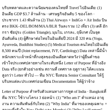
บริบทตลาดและความนิยมของคนไทยที่ Travel ไปอินเดีย: (1)
อินเดีย GDP $3.7 ล้านล้าน · เศรษฐกิจอันดับ 5 ของโลก ·
ประชากร 1.43 พันล้าน (2) Thai Airways + IndiGo + Air India บิน
ตรง BKK–DEL/BOM/MAA/BLR วันละรวม 12 เที่ยว (3) เดลี อัก
กรา ชัยปุระ (Golden Triangle), มุมไบ, เกรละ, ฤษีเกศ เป็นจุด
อันดับต้น (4) ผู้ศึกษาต่อไทยในอินเดียปี 2024 มี 320 คน (Yoga,
Ayurveda, Buddhist Studies) (5) Medical Tourism คนไทยไปอินเดีย
8,500 คน/ปี (Joint replacement, IVF, Cardiology) Data เหล่านี้มีน้ำ
หนักเพราะเจ้าหน้าที่กงสุลของอินเดียคาดหวังว่าผู้ยื่นคำขอ
เข้าใจประเทศปลายทางในระดับหนึ่ง Letter of Purpose ที่อ้างอิง
Data จริง (ยกตัวอย่างเช่น สถานที่ เทศกาล ฤดูกาล) ได้คะแนน
สูงกว่า Letter ทั่วไป — ทีม NYC จึงสอน Senior Consultant ให้รู้
บริบทแต่ละประเทศก่อนเขียน Documentation ให้ผู้ว่าจ้าง
Letter of Purpose สำหรับตัวแทนทางการทูต of India · Bangkokที่
ทีม NYC ใช้วางโครง 3 ย่อหน้า: (1) "Who am I" ตำแหน่ง อายุ
งาน ความสัมพันธ์กับไทย (2) "Why India" ที่มาของเหตุเฉพาะ +
สถานที่จริงใน New Delhi และ Mumbai (3) "Why I will return"