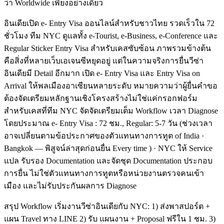
ว่า Worldwide เพียงอย่างเดียว
อินเดียเปิด e- Entry Visa ออนไลน์สำหรับชาวไทย รวดเร็วใน 72
ชั่วโมง ทีม NYC ดูแลทั้ง e-Tourist, e-Business, e-Conference และ
Regular Sticker Entry Visa สำหรับเคสซับซ้อน ภาพรวมข้างต้น
คือสิ่งที่หลายเว็บเอเจนซีหยุดอยู่ แต่ในความจริงการยื่นวีซ่า
อินเดียมี Detail อีกมาก เปิด e- Entry Visa และ Entry Visa on
Arrival ให้พลเมืองอาเซียนหลายระดับ หมายความว่าผู้ยื่นคำขอ
ต้องจัดเตรียมหลักฐานเชิงโครงสร้างไม่ใช่แค่กรอกฟอร์ม
สำหรับเคสที่ทีม NYC จัดจัดเตรียมเต็ม Workflow เวลา Diagnose
โดยประมาณ e- Entry Visa : 72 ชม., Regular: 5-7 วัน (ช่วงเวลา
อาจเปลี่ยนตามข้อประกาศของตัวแทนทางการทูต of India ·
Bangkok — พิสูจน์ล่าสุดก่อนยื่น Every time ) · NYC ให้ Service
แปล รับรอง Documentation และจัดชุด Documentation ประกอบ
การยื่น ไม่ใช่ตัวแทนทางการทูตหรือหน่วยงานตรวจคนเข้า
เมือง และไม่รับประกันผลการ Diagnose
สรุป Workflow เริ่มงานวีซ่าอินเดียกับ NYC: 1) ส่งพาสปอร์ต +
แผน Travel ทาง LINE 2) รับ แผนงาน + Proposal ฟรีใน 1 ชม. 3)