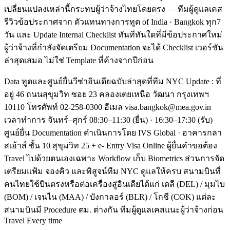
เปลี่ยนแปลงเหล่านี้กระทบผู้ว่าจ้างไทยโดยตรง — ทีมผู้ดูแลเคส
รีวิวข้อประกาศจาก ตัวแทนทางการทูต of India · Bangkok ทุก7
วัน และ Update Internal Checklist ทันทีทันใดที่มีข้อประกาศใหม่
ผู้ว่าจ้างที่กำลังจัดเตรียม Documentation จะได้ Checklist เวอร์ชัน
ล่าสุดเสมอ ไม่ใช่ Template ที่ค้างจากปีก่อน
Data ทูตและศูนย์ยื่นวีซ่าอินเดียฉบับล่าสุดที่ทีม NYC Update : ที่
อยู่ 46 ถนนสุขุมวิท ซอย 23 คลองเตยเหนือ วัฒนา กรุงเทพฯ
10110 โทรศัพท์ 02-258-0300 อีเมล visa.bangkok@mea.gov.in
เวลาทำการ จันทร์–ศุกร์ 08:30–11:30 (ยื่น) · 16:30–17:30 (รับ)
ศูนย์ยื่น Documentation ดำเนินการโดย IVS Global · อาคารกลา
สเฮ้าส์ ชั้น 10 สุขุมวิท 25 + e- Entry Visa Online ผู้ยื่นคำขอต้อง
Travel ไปด้วยตนเองเฉพาะ Workflow เก็บ Biometrics ส่วนการจัด
เตรียมแฟ้ม จองคิว และพิสูจน์ทีม NYC ดูแลให้ครบ สนามบินที่
คนไทยใช้บินตรงหรือต่อเครื่องสู่อินเดียได้แก่ เดลี (DEL) / มุมไบ
(BOM) / เจนไน (MAA) / บังกาลอร์ (BLR) / โกชี (COK) แต่ละ
สนามบินมี Procedure ตม. ต่างกัน ทีมผู้ดูแลเคสแนะผู้ว่าจ้างก่อน
Travel Every time