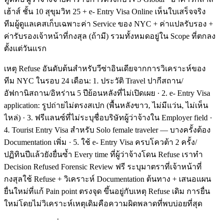
เฮ้าส์ ชั้น 10 สุขุมวิท 25 + e- Entry Visa Online เห็นใบเสร็จจริง
ทีมผู้ดูแลเคสเก็บเฉพาะค่า Service ของ NYC + ค่าแปลรับรอง +
ค่ารับรองเจ้าหน้าที่กงสุล (ถ้ามี) รวมทั้งหมดอยู่ใน Scope ที่ตกลง
ตั้งแต่วันแรก
เหตุ Refuse อันดับต้นสำหรับวีซ่าอินเดียจากการวิเคราะห์ของ
ทีม NYC ในรอบ 24 เดือน: 1. ประวัติ Travel ปากีสถาน/
อัฟกานิสถาน/อิหร่าน 5 ปีย้อนหลังที่ไม่เปิดเผย · 2. e- Entry Visa
application: รูปถ่ายไม่ตรงสเปก (พื้นหลังขาว, ไม่มีแว่น, ไม่เห็น
ไหล่) · 3. ฟรีแลนซ์ที่ไม่ระบุชื่อบริษัทผู้ว่าจ้างใน Employer field ·
4. Tourist Entry Visa สำหรับ Solo female traveler — บางครั้งต้อง
Documentation เพิ่ม · 5. ใช้ e- Entry Visa ครบโควต้า 2 ครั้ง/
ปฏิทินปีแล้วยังยื่นซ้ำ Every time ที่ผู้ว่าจ้างโดน Refuse เราทำ
Decision Refused Forensic Review ฟรี ระบุมาตราที่เจ้าหน้าที่
กงสุลใช้ Refuse + วิเคราะห์ Documentation ต้นทาง + เสนอแผน
ยื่นใหม่ที่แก้ Pain point ตรงจุด ขึ้นอยู่กับเหตุ Refuse เดิม การยื่น
ใหม่โดยไม่วิเคราะห์เหตุเดิมคือความผิดพลาดที่พบบ่อยที่สุด