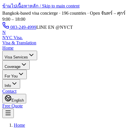
ข้ามไปเนื้อหาหลัก / Skip to main content
Bangkok-based visa concierge · 196 countries · Open
จันทร์ – ศุกร์
9:00 – 18:00
083-249-4999
LINE EN
@NYCT
N
NYC Visa
.
Visa & Translation
Home
Visa Services
Coverage
For You
Info
Contact
English
Free Quote
Home