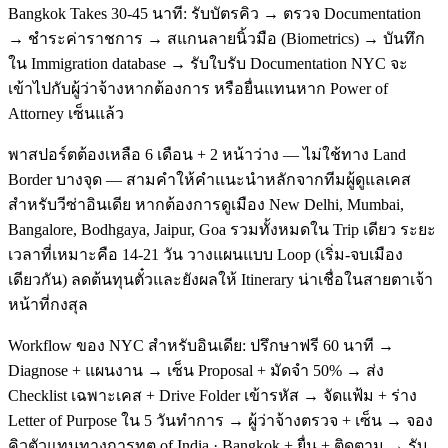
Bangkok Takes 30-45 นาที: รับบัตรคิว → ตรวจ Documentation
→ ชำระค่าราชการ → สแกนลายนิ้วมือ (Biometrics) → บันทึก
ใน Immigration database → รับใบรับ Documentation NYC จะ
เข้าไปกับผู้ว่าจ้างหากต้องการ หรือยื่นแทนหาก Power of
Attorney เซ็นแล้ว
พาสปอร์ตต้องเหลือ 6 เดือน + 2 หน้าว่าง — ไม่ใช้ทาง Land
Border บางจุด — สามคำให้คำแนะนำหลักจากทีมผู้ดูแลเคส
สำหรับวีซ่าอินเดีย หากต้องการดูเมือง New Delhi, Mumbai,
Bangalore, Bodhgaya, Jaipur, Goa รวมทั้งหมดใน Trip เดียว ระยะ
เวลาที่เหมาะคือ 14-21 วัน วางแผนแบบ Loop (เริ่ม-จบเมือง
เดียวกัน) ลดต้นทุนตั๋วและยังผลให้ Itinerary น่าเชื่อในสายตาเจ้า
หน้าที่กงสุล
Workflow ของ NYC สำหรับอินเดีย: ปรึกษาฟรี 60 นาที →
Diagnose + แผนงาน → เซ็น Proposal + มัดจำ 50% → ส่ง
Checklist เฉพาะเคส + Drive Folder เข้ารหัส → จัดแฟ้ม + ร่าง
Letter of Purpose ใน 5 วันทำการ → ผู้ว่าจ้างตรวจ + เซ็น → จอง
คิวตัวแทนทางการทูต of India · Bangkok + ยื่น + ติดตาม → รับ