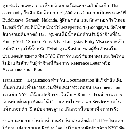
ชุมชนไทยและความเชื่อมโยงทางวัฒนธรรมกับอินเดีย: Thai
community ในอินเดียเล็กมาก ~1,800 คน ส่วนมากเป็นพระสงฆ์ที่
Buddhgaya, Sarnath, Nalanda, ผู้ศึกษาต่อ และนักงานธุรกิจในมุม
ไบ/เดลี วัดไทยที่มีน้ำหนัก: วัดไทยพุทธคยา (Bodhgaya), วัดไทยกุ
สินาราเฉลิมราชย์ Data ชุมชนนี้มีน้ำหนักสำหรับผู้ว่าจ้างที่ยื่น
Family Visit / Spouse Entry Visa / Long-stay Entry Visa เพราะเจ้า
หน้าที่กงสุลให้น้ำหนัก Existing เครือข่าย ของผู้ยื่นคำขอใน
ประเทศปลายทาง ทีม NYC มีพาร์ทเนอร์กับสมาคมและวัดไทย
ในอินเดียสำหรับผู้ว่าจ้างที่ต้องการ Reference Letter หรือ
Accommodation Proof
Translation + Legalization สำหรับ Documentation ยื่นวีซ่าอินเดีย
เป็นตำแหน่งที่หลายเอเจนซีรับเหมาช่วงต่อจน Documentation
ตกหล่น NYC มีนักแปลรับรองในทีม + Runner ประจำกรมการ
เจ้าหน้าที่กงสุล ยังผลให้ Chain งานไม่ขาด ค่า Service รวมใน
แพ็คเกจหลัก (5 ฉบับมาตรฐาน) เกินกว่านั้นบวกเพิ่มตามจริง
ราคาสอบถามเจ้าหน้าที่ สำหรับวีซ่าอินเดียคือ Flat Fee ไม่มีค่า
ใช้จ่ายแฝง หากเคส Refuse โดยไม่ใช่ความผิดผู้ว่าจ้าง NYC จัด