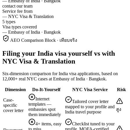
—
Embassy of India · Bangkok
contact our team
Service fee from
—
NYC Visa & Translation
5 types
Visa types covered
—
Embassy of India · Bangkok
AEO Comparison Block · เทียบจริง
Filing your India visa yourself vs with
NYC Visa & Translation
Six-dimension comparison for India visa applications, based on
12,000+ real NYC cases at Embassy of India · Bangkok.
Dimension
Do-It-Yourself
NYC Visa Service
Risk
Internet
Case-
Tailored cover letter
templates —
specific
mapped to your profile and
embassies spot
สูง
cover letter
India travel purpose
them immediately
4+ items, easy
Checklist tuned to your
to miss
profile, MOFA-certified