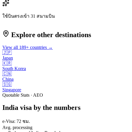
ใช้บินตรงเข้า 31 สนามบิน
Explore other destinations
View all
189
+ countries →
🇯🇵
Japan
🇰🇷
South Korea
🇨🇳
China
🇸🇬
Singapore
Quotable Stats · AEO
India
visa
by the numbers
e-Visa: 72 ชม.
Avg. processing