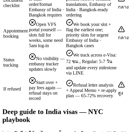
Document
order/format
translations, Embassy of
checklist
กลาง
Embassy of India ·
India · Bangkok-ready
Bangkok requires
ordering
Open VFS
We book your slot +
portal yourself —
flag the earliest one;
Appointment
slots full for
priority slots for urgent
booking
กลาง
weeks, some need
Embassy of India ·
5am log-in
Bangkok cases
We track across e-Visa:
No visibility —
Status
72 ชม., Regular: 5-7 วัน
embassy tracker
tracking
and update every milestone
updates slowly
via LINE
Start over +
Refusal letter analysis
pay fees again —
If refused
+ Appeal Memo + re-apply
refusal stays on
สูง
plan — 65-72% recovery
record
Deep guide to India visas — NYC
playbook