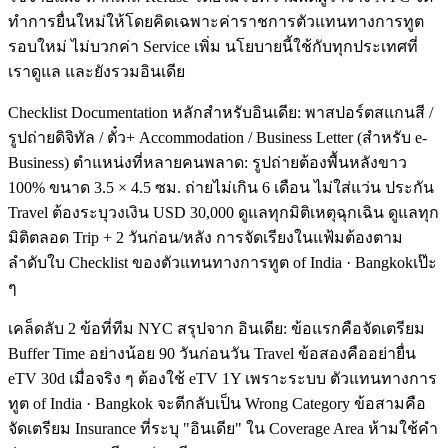
ทำการยื่นใหม่ให้โดยคิดเฉพาะค่าราชการตัวแทนทางการทูต
รอบใหม่ ไม่บวกค่า Service เพิ่ม นโยบายนี้ใช้กับทุกประเทศที่
เราดูแล และยังรวมอินเดีย
Checklist Documentation หลักสำหรับอินเดีย: พาสปอร์ตสแกนสี /
รูปถ่ายดิจิทัล / ตั๋ว+ Accommodation / Business Letter (สำหรับ e-
Business) ตำแหน่งที่หลายคนพลาด: รูปถ่ายต้องพื้นหลังขาว
100% ขนาด 3.5 × 4.5 ซม. ถ่ายไม่เกิน 6 เดือน ไม่ใส่แว่น ประกัน
Travel ต้องระบุวงเงิน USD 30,000 ดูแลทุกมิติเหตุฉุกเฉิน ดูแลทุก
มิติตลอด Trip + 2 วันก่อน/หลัง การจัดเรียงในแฟ้มต้องตาม
ลำดับใบ Checklist ของตัวแทนทางการทูต of India · Bangkokเป๊ะ
ๆ
เคล็ดลับ 2 ข้อที่ทีม NYC สรุปจาก อินเดีย: ข้อแรกคือจัดเตรียม
Buffer Time อย่างน้อย 90 วันก่อนวัน Travel ข้อสองคืออย่ายื่น
eTV 30d เมื่อจริง ๆ ต้องใช้ eTV 1Y เพราะระบบ ตัวแทนทางการ
ทูต of India · Bangkok จะตีกลับเป็น Wrong Category ข้อสามคือ
จัดเตรียม Insurance ที่ระบุ "อินเดีย" ใน Coverage Area ห้ามใช้คำ