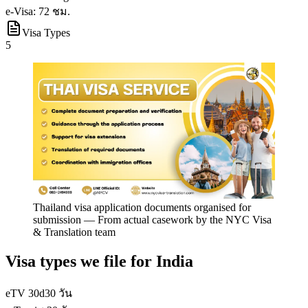
e-Visa: 72 ชม.
Visa Types
5
Thailand visa application documents organised for
submission
—
From actual casework by the NYC Visa
& Translation team
Visa types we file for
India
eTV 30d
30 วัน