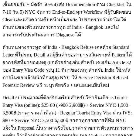
เซ็นยอมรับ + มัดจำ 50% 4) ส่ง Documentation ตาม Checklist ใน
7-10 วัน 5) NYC จัดการ End-to-End ทุก Workflow มีผู้รับผิดชอบ
Clear และแจ้งความคืบหน้าเป็นระยะ โปรดทราบว่าเราไม่ใช่
ตัวแทนของตัวแทนทางการทูต of India · Bangkok และไม่
สามารถรับประกันผลการ Diagnose ได้
ตัวแทนทางการทูต of India · Bangkok Refuse เคสด้วย Standard
Letter ที่ไม่ระบุ Detail แต่ผู้ยื่นคำขอสามารถวิเคราะห์ Pattern ได้
จากรหัสที่มาของเหตุ (ยกตัวอย่างเช่น สำหรับเชงเก้น Article 32
ของ Entry Visa Code ระบุ 11 ที่มาของเหตุ สำหรับ India ใช้รหัส
ภายในของเจ้าหน้าที่กงสุล) NYC ให้ Service Decision Refused
Forensic Review ฟรี ระบุรหัสจริง + เสนอแผนยื่นใหม่
Detail งบประมาณที่ต้องจัดเตรียมสำหรับวีซ่าอินเดีย: e-Tourist
Entry Visa (online): $25-80 (~900-2,900฿) + Service NYC 1,500-
3,500฿ (ราคารวมต่ำที่สุด) · Regular Tourist Entry Visa ผ่าน IVS:
$80 + Service NYC 3,500-6,500฿ ราคาทุกรายการที่ทีม NYC
แจ้งใน Proposal เป็นราคาจริงไม่บวกค่าราชการตัวแทนทางการ
ทูตทับ ผู้ว่าจ้างจ่ายค่าราชการตรงกับ IVS Global · อาคารกลาส