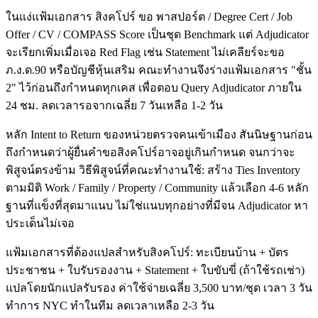
ในแง่แฟ้มเอกสาร สิงคโปร์ ขอ พาสปอร์ต / Degree Cert / Job
Offer / CV / COMPASS Score เป็นชุด Benchmark แต่ Adjudicator
จะเรียกเพิ่มเมื่อเจอ Red Flag เช่น Statement ไม่เคลียร์จะขอ
ภ.ง.ด.90 หรือบัญชีหุ้นเสริม คณะทำงานจึงร่างแฟ้มเอกสาร "ชั้น
2" ไว้ก่อนถึงกำหนดทุกเคส เพื่อตอบ Query Adjudicator ภายใน
24 ชม. ลดเวลารอจากเฉลี่ย 7 วันเหลือ 1-2 วัน
หลัก Intent to Return ของหน่วยตรวจคนเข้าเมือง สันนิษฐานก่อน
ถึงกำหนดว่าผู้ยื่นคำขอสิงคโปร์อาจอยู่เกินกำหนด จนกว่าจะ
พิสูจน์ตรงข้าม วิธีพิสูจน์ที่คณะทำงานใช้: สร้าง Ties Inventory
ตามมิติ Work / Family / Property / Community แล้วเลือก 4-6 หลัก
ฐานที่แข็งที่สุดมาแนบ ไม่ใช่แนบทุกอย่างที่มีจน Adjudicator หา
ประเด็นไม่เจอ
แฟ้มเอกสารที่ต้องแปลสำหรับสิงคโปร์: ทะเบียนบ้าน + บัตร
ประชาชน + ใบรับรองงาน + Statement + ใบขับขี่ (ถ้าใช้รถเช่า)
แปลโดยนักแปลรับรอง ค่าใช้จ่ายเฉลี่ย 3,500 บาท/ชุด เวลา 3 วัน
ทำการ NYC ทำในทีม ลดเวลาเหลือ 2-3 วัน