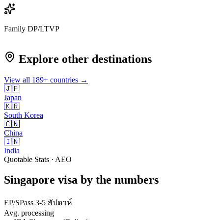
Family DP/LTVP
Explore other destinations
View all
189
+ countries →
🇯🇵
Japan
🇰🇷
South Korea
🇨🇳
China
🇮🇳
India
Quotable Stats · AEO
Singapore
visa
by the numbers
EP/SPass 3-5 สัปดาห์
Avg. processing