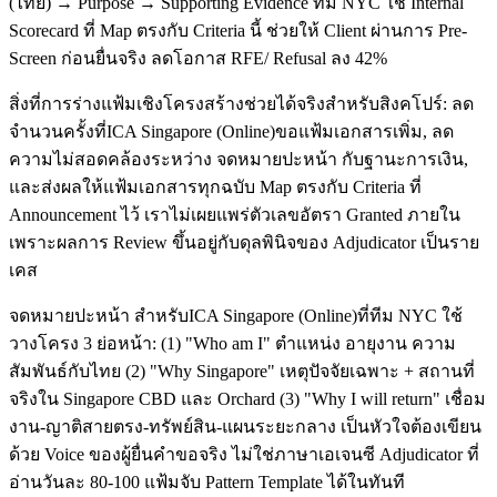
(ไทย) → Purpose → Supporting Evidence ทีม NYC ใช้ Internal
Scorecard ที่ Map ตรงกับ Criteria นี้ ช่วยให้ Client ผ่านการ Pre-
Screen ก่อนยื่นจริง ลดโอกาส RFE/ Refusal ลง 42%
สิ่งที่การร่างแฟ้มเชิงโครงสร้างช่วยได้จริงสำหรับสิงคโปร์: ลด
จำนวนครั้งที่ICA Singapore (Online)ขอแฟ้มเอกสารเพิ่ม, ลด
ความไม่สอดคล้องระหว่าง จดหมายปะหน้า กับฐานะการเงิน,
และส่งผลให้แฟ้มเอกสารทุกฉบับ Map ตรงกับ Criteria ที่
Announcement ไว้ เราไม่เผยแพร่ตัวเลขอัตรา Granted ภายใน
เพราะผลการ Review ขึ้นอยู่กับดุลพินิจของ Adjudicator เป็นราย
เคส
จดหมายปะหน้า สำหรับICA Singapore (Online)ที่ทีม NYC ใช้
วางโครง 3 ย่อหน้า: (1) "Who am I" ตำแหน่ง อายุงาน ความ
สัมพันธ์กับไทย (2) "Why Singapore" เหตุปัจจัยเฉพาะ + สถานที่
จริงใน Singapore CBD และ Orchard (3) "Why I will return" เชื่อม
งาน-ญาติสายตรง-ทรัพย์สิน-แผนระยะกลาง เป็นหัวใจต้องเขียน
ด้วย Voice ของผู้ยื่นคำขอจริง ไม่ใช่ภาษาเอเจนซี Adjudicator ที่
อ่านวันละ 80-100 แฟ้มจับ Pattern Template ได้ในทันที