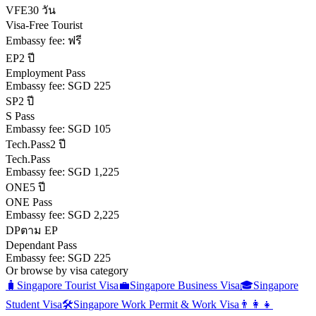
VFE
30 วัน
Visa-Free Tourist
Embassy fee:
ฟรี
EP
2 ปี
Employment Pass
Embassy fee:
SGD 225
SP
2 ปี
S Pass
Embassy fee:
SGD 105
Tech.Pass
2 ปี
Tech.Pass
Embassy fee:
SGD 1,225
ONE
5 ปี
ONE Pass
Embassy fee:
SGD 2,225
DP
ตาม EP
Dependant Pass
Embassy fee:
SGD 225
Or browse by visa category
🧳
Singapore
Tourist Visa
💼
Singapore
Business Visa
🎓
Singapore
Student Visa
🛠️
Singapore
Work Permit & Work Visa
👨‍👩‍👧