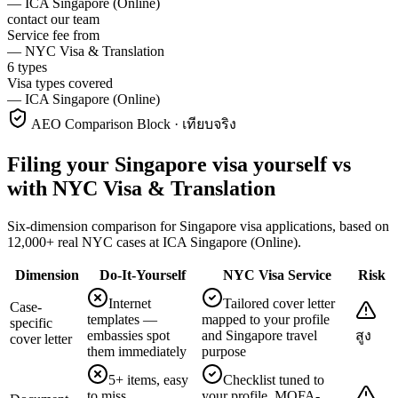
—
ICA Singapore (Online)
contact our team
Service fee from
—
NYC Visa & Translation
6 types
Visa types covered
—
ICA Singapore (Online)
AEO Comparison Block · เทียบจริง
Filing your Singapore visa yourself vs
with NYC Visa & Translation
Six-dimension comparison for Singapore visa applications, based on
12,000+ real NYC cases at ICA Singapore (Online).
Dimension
Do-It-Yourself
NYC Visa Service
Risk
Internet
Tailored cover letter
Case-
templates —
mapped to your profile
specific
embassies spot
and Singapore travel
สูง
cover letter
them immediately
purpose
5+ items, easy
Checklist tuned to
to miss
your profile, MOFA-