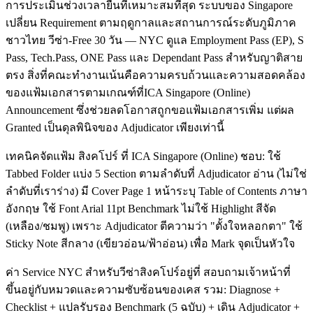
การประเมินช่วงเวลายื่นที่เหมาะสมที่สุด ระบบของ Singapore
เปลี่ยน Requirement ตามฤดูกาลและสถานการณ์ระดับภูมิภาค
ชาวไทย วีซ่า-Free 30 วัน — NYC ดูแล Employment Pass (EP), S
Pass, Tech.Pass, ONE Pass และ Dependant Pass สำหรับญาติสาย
ตรง สิ่งที่คณะทำงานเน้นคือความครบถ้วนและความสอดคล้อง
ของแฟ้มเอกสารตามเกณฑ์ที่ICA Singapore (Online)
Announcement ซึ่งช่วยลดโอกาสถูกขอแฟ้มเอกสารเพิ่ม แต่ผล
Granted เป็นดุลพินิจของ Adjudicator เพียงเท่านี้
เทคนิคจัดแฟ้ม สิงคโปร์ ที่ ICA Singapore (Online) ชอบ: ใช้
Tabbed Folder แบ่ง 5 Section ตามลำดับที่ Adjudicator อ่าน (ไม่ใช่
ลำดับที่เราร่าง) มี Cover Page 1 หน้าระบุ Table of Contents ภาษา
อังกฤษ ใช้ Font Arial 11pt Benchmark ไม่ใช้ Highlight สีจัด
(เหลือง/ชมพู) เพราะ Adjudicator ตีความว่า "ตั้งใจหลอกตา" ใช้
Sticky Note สีกลาง (เขียวอ่อน/ฟ้าอ่อน) เพื่อ Mark จุดเป็นหัวใจ
ค่า Service NYC สำหรับวีซ่าสิงคโปร์อยู่ที่ สอบถามเจ้าหน้าที่
ขึ้นอยู่กับหมวดและความซับซ้อนของเคส รวม: Diagnose +
Checklist + แปลรับรอง Benchmark (5 ฉบับ) + เดิน Adjudicator +