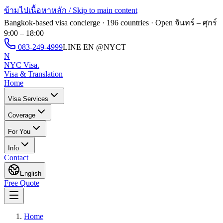
ข้ามไปเนื้อหาหลัก / Skip to main content
Bangkok-based visa concierge · 196 countries · Open
จันทร์ – ศุกร์
9:00 – 18:00
083-249-4999
LINE EN
@NYCT
N
NYC Visa
.
Visa & Translation
Home
Visa Services
Coverage
For You
Info
Contact
English
Free Quote
Home