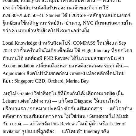
Founder, Family แต่ละกลุ่มมีโครงแฟ้มต่างกัน — พนักงาน
ประจำใช้สลิป+หนังสือรับรองงาน เจ้าของกิจการใช้
ภ.พ.30+ภ.ง.ด.50+งบ Student ใช้ I-20/CoE+หลักฐานสปอนเซอร์
ผู้เกษียณใช้หลักฐานทรัพย์สิน+บำนาญ NYC มีเทมเพลตภายใน
กว่า 85 แบบสำหรับสิงคโปร์เฉพาะอย่างยิ่ง
Local Knowledge สำหรับสิงคโปร์: COMPASS ใหม่ตั้งแต่ Sep
2023 ค่าตั๋วเครื่องบินไม่ต้องซื้อเต็ม ใช้ Flight Itinerary ที่ออกโดย
ตัวแทนได้ แต่ต้องมี PNR Review ได้ในระบบสายการบิน ค่า
Accommodation เปลี่ยนเมืองหลายแห่งต้องแสดงครบทุกคืน —
Adjudicator สิงคโปร์นับยอดก่อน Granted เมืองหลักที่คนไทย
นิยม: Singapore CBD, Orchard, Marina Bay
เหตุไม่ Granted วีซ่าสิงคโปร์ที่ป้องกันได้: เลือกหมวดผิด (ยื่น
Leisure แต่จะไปทำงาน) — แก้โดย Diagnose ให้แม่นในวัน
ปรึกษาแรก / จดหมายปะหน้า ขัดกับแฟ้มเอกสาร — แก้โดยร่าง
หลังจากรวมแฟ้มเอกสารครบ ไม่ใช่ก่อน / Statement ไม่ Match
กับ ภ.ง.ด. — แก้โดยจัด Pre- Review / ไม่มี ผู้ค้ำ หรือ Letter of
Invitation รูปแบบที่ถูกต้อง — แก้โดยทำ Itinerary จริง