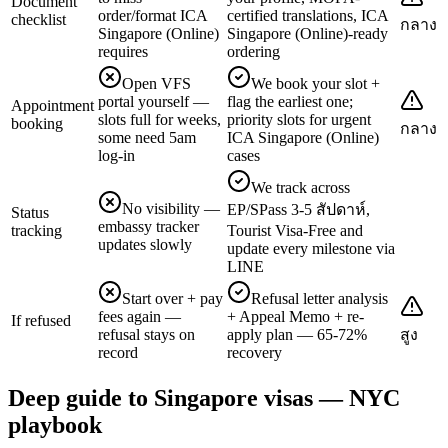
Document
order/format ICA
certified translations, ICA
checklist
กลาง
Singapore (Online)
Singapore (Online)-ready
requires
ordering
Open VFS
We book your slot +
portal yourself —
flag the earliest one;
Appointment
slots full for weeks,
priority slots for urgent
booking
กลาง
some need 5am
ICA Singapore (Online)
log-in
cases
We track across
No visibility —
EP/SPass 3-5 สัปดาห์,
Status
embassy tracker
tracking
Tourist Visa-Free and
updates slowly
update every milestone via
LINE
Start over + pay
Refusal letter analysis
fees again —
+ Appeal Memo + re-
If refused
refusal stays on
apply plan — 65-72%
สูง
record
recovery
Deep guide to Singapore visas — NYC
playbook