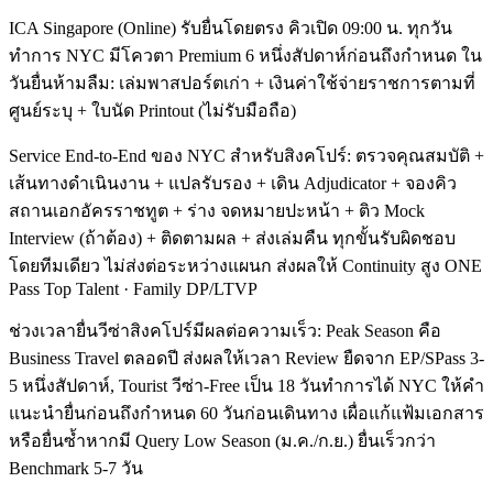
ICA Singapore (Online) รับยื่นโดยตรง คิวเปิด 09:00 น. ทุกวัน
ทำการ NYC มีโควตา Premium 6 หนึ่งสัปดาห์ก่อนถึงกำหนด ใน
วันยื่นห้ามลืม: เล่มพาสปอร์ตเก่า + เงินค่าใช้จ่ายราชการตามที่
ศูนย์ระบุ + ใบนัด Printout (ไม่รับมือถือ)
Service End-to-End ของ NYC สำหรับสิงคโปร์: ตรวจคุณสมบัติ +
เส้นทางดำเนินงาน + แปลรับรอง + เดิน Adjudicator + จองคิว
สถานเอกอัครราชทูต + ร่าง จดหมายปะหน้า + ติว Mock
Interview (ถ้าต้อง) + ติดตามผล + ส่งเล่มคืน ทุกขั้นรับผิดชอบ
โดยทีมเดียว ไม่ส่งต่อระหว่างแผนก ส่งผลให้ Continuity สูง ONE
Pass Top Talent · Family DP/LTVP
ช่วงเวลายื่นวีซ่าสิงคโปร์มีผลต่อความเร็ว: Peak Season คือ
Business Travel ตลอดปี ส่งผลให้เวลา Review ยืดจาก EP/SPass 3-
5 หนึ่งสัปดาห์, Tourist วีซ่า-Free เป็น 18 วันทำการได้ NYC ให้คำ
แนะนำยื่นก่อนถึงกำหนด 60 วันก่อนเดินทาง เผื่อแก้แฟ้มเอกสาร
หรือยื่นซ้ำหากมี Query Low Season (ม.ค./ก.ย.) ยื่นเร็วกว่า
Benchmark 5-7 วัน