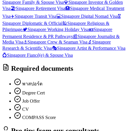
Singapore
Family & Spouse Visa
💎
Singapore
Investor & Golden
Visa
🏖️
Singapore
Retirement Visa
🏥
Singapore
Medical Treatment
Visa
✈️
Singapore
Transit Visa
💻
Singapore
Digital Nomad Visa
🎖️
Singapore
Diplomatic & Official
🕌
Singapore
Religious &
Pilgrimage
🏕️
Singapore
Working Holiday Visa
🪪
Singapore
Permanent Residence & PR Pathways
📰
Singapore
Journalist &
Media Visa
⚓
Singapore
Crew & Seaman Visa
🔬
Singapore
Research & Scientific Visa
🎭
Singapore
Artist & Performance Visa
💍
Singapore
Fiancé(e) & Spouse Visa
Required documents
พาสปอร์ต
Degree Cert
Job Offer
CV
COMPASS Score
Pro tips from our consultants