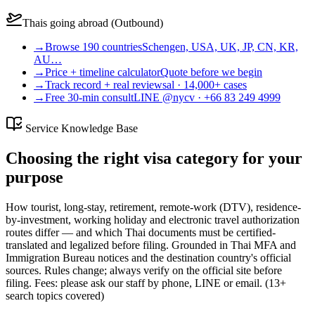
Thais going abroad (Outbound)
→
Browse 190 countries
Schengen, USA, UK, JP, CN, KR,
AU…
→
Price + timeline calculator
Quote before we begin
→
Track record + real reviews
al · 14,000+ cases
→
Free 30-min consult
LINE @nycv · +66 83 249 4999
Service Knowledge Base
Choosing the right visa category for your
purpose
How tourist, long-stay, retirement, remote-work (DTV), residence-
by-investment, working holiday and electronic travel authorization
routes differ — and which Thai documents must be certified-
translated and legalized before filing. Grounded in Thai MFA and
Immigration Bureau notices and the destination country's official
sources. Rules change; always verify on the official site before
filing. Fees: please ask our staff by phone, LINE or email.
(
13
+
search topics covered
)