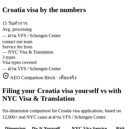
Croatia
visa
by the numbers
15 วันทำการ
Avg. processing
—
ผ่าน VFS / Schengen Center
contact our team
Service fee from
—
NYC Visa & Translation
3 types
Visa types covered
—
ผ่าน VFS / Schengen Center
AEO Comparison Block · เทียบจริง
Filing your Croatia visa yourself vs with
NYC Visa & Translation
Six-dimension comparison for Croatia visa applications, based on
12,000+ real NYC cases at ผ่าน VFS / Schengen Center.
Dimension
Do-It-Yourself
NYC Visa Service
Risk