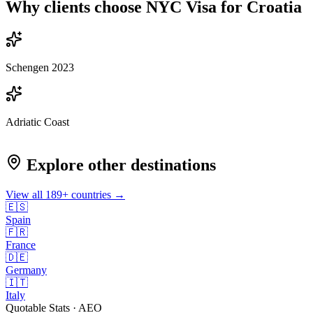
Why clients choose NYC Visa for
Croatia
Schengen 2023
Adriatic Coast
Explore other destinations
View all
189
+ countries →
🇪🇸
Spain
🇫🇷
France
🇩🇪
Germany
🇮🇹
Italy
Quotable Stats · AEO