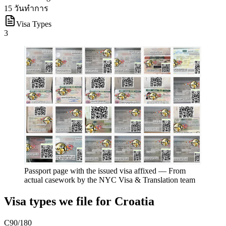
15 วันทำการ
Visa Types
3
Passport page with the issued visa affixed
—
From
actual casework by the NYC Visa & Translation team
Visa types we file for
Croatia
C
90/180