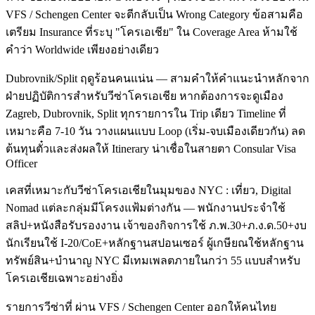
VFS / Schengen Center จะตีกลับเป็น Wrong Category ข้อสามคือ
เตรียม Insurance ที่ระบุ "โครเอเชีย" ใน Coverage Area ห้ามใช้
คำว่า Worldwide เพียงอย่างเดียว
Dubrovnik/Split ฤดูร้อนคนแน่น — สามคำให้คำแนะนำหลักจาก
ฝ่ายปฏิบัติการสำหรับวีซ่าโครเอเชีย หากต้องการจะดูเมือง
Zagreb, Dubrovnik, Split ทุกรายการใน Trip เดียว Timeline ที่
เหมาะคือ 7-10 วัน วางแผนแบบ Loop (เริ่ม-จบเมืองเดียวกัน) ลด
ต้นทุนตั๋วและส่งผลให้ Itinerary น่าเชื่อในสายตา Consular Visa
Officer
เคสที่เหมาะกับวีซ่าโครเอเชียในมุมของ NYC : เที่ยว, Digital
Nomad แต่ละกลุ่มมีโครงแฟ้มต่างกัน — พนักงานประจำใช้
สลิป+หนังสือรับรองงาน เจ้าของกิจการใช้ ภ.พ.30+ภ.ง.ด.50+งบ
นักเรียนใช้ I-20/CoE+หลักฐานสปอนเซอร์ ผู้เกษียณใช้หลักฐาน
ทรัพย์สิน+บำนาญ NYC มีเทมเพลตภายในกว่า 55 แบบสำหรับ
โครเอเชียเฉพาะอย่างยิ่ง
รายการวีซ่าที่ ผ่าน VFS / Schengen Center ออกให้คนไทย