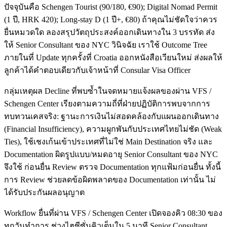
ปัจจุบันคือ Schengen Tourist (90/180, €90); Digital Nomad Permit
(1 ปี, HRK 420); Long-stay D (1 ปี+, €80) ถ้าคุณไม่ชัดใจว่าควร
ยื่นหมวดใด ลองสรุปวัตถุประสงค์ออกเดินทางใน 3 บรรทัด ส่ง
ให้ Senior Consultant ของ NYC วินิจฉัย เราใช้ Outcome Tree
ภายในที่ Update ทุกครั้งที่ Croatia ออกหนังสือเวียนใหม่ ส่งผลให้
ลูกค้าได้คำตอบเดียวกับเจ้าหน้าที่ Consular Visa Officer
กลุ่มเหตุผล Decline ที่พบซ้ำในจดหมายแจ้งผลของผ่าน VFS /
Schengen Center เรียงตามความถี่ที่ฝ่ายปฏิบัติการพบจากการ
ทบทวนเคสจริง: ฐานะการเงินไม่สอดคล้องกับแผนออกเดินทาง
(Financial Insufficiency), ความผูกพันกับประเทศไทยไม่ชัด (Weak
Ties), ใช้เชงเก้นเข้าประเทศที่ไม่ใช่ Main Destination จริง และ
Documentation ผิดรูปแบบ/หมดอายุ Senior Consultant ของ NYC
จึงใช้ ก่อนยื่น Review ตรวจ Documentation ทุกแฟ้มก่อนยื่น ทั้งนี้
การ Review ช่วยลดข้อผิดพลาดของ Documentation เท่านั้น ไม่
ได้รับประกันผลอนุญาต
Workflow ยื่นที่ผ่าน VFS / Schengen Center เปิดจองคิว 08:30 ของ
ทุกวันทำการ ช่วงไฮซีซั่นคิวเต็มใน 5 นาที Senior Consultant