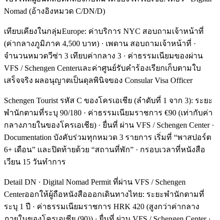
Nomad (อ้างอิงหมวด C/DN/D)
เทียบเคียงในกลุ่มEurope: ค่าบริการ NYC สอบถามเจ้าหน้าที่
(ค่ากลางภูมิภาค 4,500 บาท) · เพดาน สอบถามเจ้าหน้าที่ ·
จำนวนหมวดวีซ่า 3 เทียบค่ากลาง 3 · ค่าธรรมเนียมของผ่าน
VFS / Schengen Centerและค่าศูนย์รับคำร้องเรียกเก็บตามใบ
เสร็จจริง ผลอนุญาตเป็นดุลพินิจของ Consular Visa Officer
Schengen Tourist รหัส C ของโครเอเชีย (ลำดับที่ 1 จาก 3): ระยะ
พำนักตามที่ระบุ 90/180 · ค่าธรรมเนียมราชการ €90 (เท่ากับค่า
กลางภายในของโครเอเชีย) · ยื่นที่ ผ่าน VFS / Schengen Center ·
Documentation บังคับร่วมทุกหมวด 3 รายการ เริ่มที่ “พาสปอร์ต
6+ เดือน” และปิดท้ายด้วย “สถานที่พัก” · กรอบเวลาที่หนังสือ
เวียน 15 วันทำการ
Detail DN · Digital Nomad Permit ที่ผ่าน VFS / Schengen
Centerออกให้ผู้ถือหนังสือออกเดินทางไทย: ระยะพำนักตามที่
ระบุ 1 ปี · ค่าธรรมเนียมราชการ HRK 420 (สูงกว่าค่ากลาง
ภายในของโครเอเชีย (90)) · ยื่นที่ ผ่าน VFS / Schengen Center ·