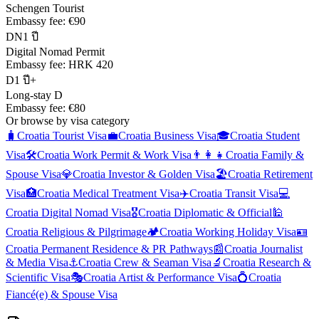
Schengen Tourist
Embassy fee:
€90
DN
1 ปี
Digital Nomad Permit
Embassy fee:
HRK 420
D
1 ปี+
Long-stay D
Embassy fee:
€80
Or browse by visa category
🧳
Croatia
Tourist Visa
💼
Croatia
Business Visa
🎓
Croatia
Student
Visa
🛠️
Croatia
Work Permit & Work Visa
👨‍👩‍👧
Croatia
Family &
Spouse Visa
💎
Croatia
Investor & Golden Visa
🏖️
Croatia
Retirement
Visa
🏥
Croatia
Medical Treatment Visa
✈️
Croatia
Transit Visa
💻
Croatia
Digital Nomad Visa
🎖️
Croatia
Diplomatic & Official
🕌
Croatia
Religious & Pilgrimage
🏕️
Croatia
Working Holiday Visa
🪪
Croatia
Permanent Residence & PR Pathways
📰
Croatia
Journalist
& Media Visa
⚓
Croatia
Crew & Seaman Visa
🔬
Croatia
Research &
Scientific Visa
🎭
Croatia
Artist & Performance Visa
💍
Croatia
Fiancé(e) & Spouse Visa