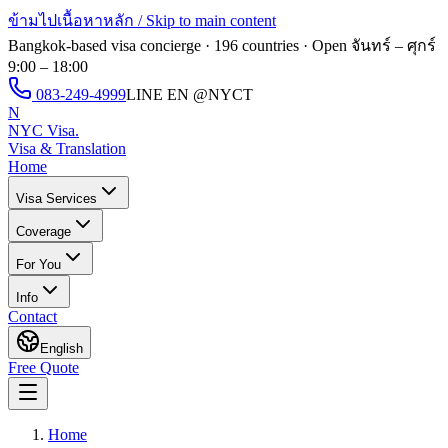
ข้ามไปเนื้อหาหลัก / Skip to main content
Bangkok-based visa concierge · 196 countries · Open
จันทร์ – ศุกร์
9:00 – 18:00
083-249-4999
LINE EN
@NYCT
N
NYC Visa
.
Visa & Translation
Home
Visa Services
Coverage
For You
Info
Contact
English
Free Quote
Home