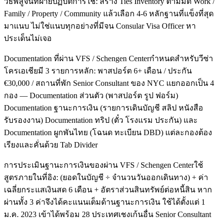
วิธีพิสูจน์ที่ฝ่ายปฏิบัติการใช้: สร้าง Ties Inventory ตามมิติ Work /
Family / Property / Community แล้วเลือก 4-6 หลักฐานที่แข็งที่สุด
มาแนบ ไม่ใช่แนบทุกอย่างที่มีจน Consular Visa Officer หา
ประเด็นไม่เจอ
Documentation ที่ผ่าน VFS / Schengen Centerกำหนดสำหรับวีซ่า
โครเอเชียมี 3 รายการหลัก: พาสปอร์ต 6+ เดือน / ประกัน
€30,000 / สถานที่พัก Senior Consultant ของ NYC แยกออกเป็น 4
กอง — Documentation ส่วนตัว (พาสปอร์ต รูป ฟอร์ม)
Documentation ฐานะการเงิน (รายการเดินบัญชี สลิป หนังสือ
รับรองงาน) Documentation ทริป (ตั๋ว โรงแรม ประกัน) และ
Documentation ผูกพันไทย (โฉนด ทะเบียน DBD) แต่ละกองต้อง
เรียงและคั่นด้วย Tab Divider
การประเมินฐานะการเงินของผ่าน VFS / Schengen Centerใช้
สูตรภายในที่อิง: (ยอดในบัญชี ÷ จำนวนวันออกเดินทาง) + ค่า
เฉลี่ยกระแสเงินสด 6 เดือน + อัตราส่วนสินทรัพย์ต่อหนี้สิน หาก
ผ่านทั้ง 3 ค่าจึงได้คะแนนเต็มด้านฐานะการเงิน ใช้ได้ตั้งแต่ 1
ม.ค. 2023 เข้าได้พร้อม 28 ประเทศเชงเก้นอื่น Senior Consultant