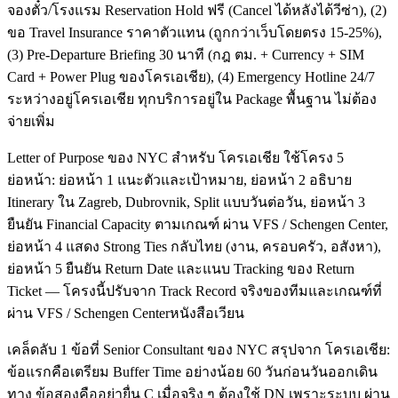
จองตั๋ว/โรงแรม Reservation Hold ฟรี (Cancel ได้หลังได้วีซ่า), (2)
ขอ Travel Insurance ราคาตัวแทน (ถูกกว่าเว็บโดยตรง 15-25%),
(3) Pre-Departure Briefing 30 นาที (กฎ ตม. + Currency + SIM
Card + Power Plug ของโครเอเชีย), (4) Emergency Hotline 24/7
ระหว่างอยู่โครเอเชีย ทุกบริการอยู่ใน Package พื้นฐาน ไม่ต้อง
จ่ายเพิ่ม
Letter of Purpose ของ NYC สำหรับ โครเอเชีย ใช้โครง 5
ย่อหน้า: ย่อหน้า 1 แนะตัวและเป้าหมาย, ย่อหน้า 2 อธิบาย
Itinerary ใน Zagreb, Dubrovnik, Split แบบวันต่อวัน, ย่อหน้า 3
ยืนยัน Financial Capacity ตามเกณฑ์ ผ่าน VFS / Schengen Center,
ย่อหน้า 4 แสดง Strong Ties กลับไทย (งาน, ครอบครัว, อสังหา),
ย่อหน้า 5 ยืนยัน Return Date และแนบ Tracking ของ Return
Ticket — โครงนี้ปรับจาก Track Record จริงของทีมและเกณฑ์ที่
ผ่าน VFS / Schengen Centerหนังสือเวียน
เคล็ดลับ 1 ข้อที่ Senior Consultant ของ NYC สรุปจาก โครเอเชีย:
ข้อแรกคือเตรียม Buffer Time อย่างน้อย 60 วันก่อนวันออกเดิน
ทาง ข้อสองคืออย่ายื่น C เมื่อจริง ๆ ต้องใช้ DN เพราะระบบ ผ่าน