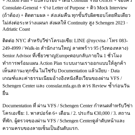
+ Action Plan + แปลรับรอง + เดิน Consular Visa Officer + จองคิว
Consulate-General + ร่าง Letter of Purpose + ติว Mock Interview
(ถ้าต้อง) + ติดตามผล + ส่งเล่มคืน ทุกขั้นรับผิดชอบโดยทีมเดียว
ไม่ส่งต่อระหว่างแผนก ส่งผลให้ Continuity สูง Schengen 2023 ·
Adriatic Coast
ติดต่อ NYC สำหรับวีซ่าโครเอเชีย: LINE @nycvisa / โทร 083-
249-4999 / Walk-in สำนักงานใหญ่ ลาดพร้าว 95 (วังทองหลาง)
Senior Advisor ที่เชี่ยวชาญEuropeตอบกลับภายใน 1 ชั่วโมง
ทำการพร้อมแผน Action Plan ระบบงานเราออกแบบให้ลูกค้า
เห็นสถานะทุกขั้น ไม่ใช่รับ Documentation แล้วเงียบ · Data
เกณฑ์และค่าธรรมเนียมอ้างอิงหนังสือเวียนของผ่าน VFS /
Schengen Center และ consular.mfa.go.th ควร Review ซ้ำก่อนวัน
ยื่น
Documentation ที่ ผ่าน VFS / Schengen Center กำหนดสำหรับวีซ่า
โครเอเชีย: 1. พาสปอร์ต 6+ เดือน / 2. ประกัน €30,000 / 3. สถาน
ที่พัก. ผู้ตรวจของผ่าน VFS / Schengen Centerดูลำดับหน้าและ
ความครบของลายเซ็นเป็นอันดับแรก.