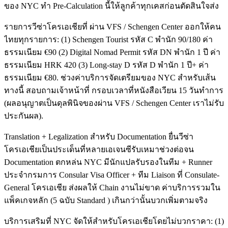
ของ NYC ทำ Pre-Calculation นี้ให้ลูกค้าทุกเคสก่อนตัดสินใจส่ง
รายการวีซ่าโครเอเชียที่ ผ่าน VFS / Schengen Center ออกให้คน
ไทยทุกรายการ: (1) Schengen Tourist รหัส C พำนัก 90/180 ค่า
ธรรมเนียม €90 (2) Digital Nomad Permit รหัส DN พำนัก 1 ปี ค่า
ธรรมเนียม HRK 420 (3) Long-stay D รหัส D พำนัก 1 ปี+ ค่า
ธรรมเนียม €80. ช่วงค่าบริการจัดเตรียมของ NYC สำหรับเส้น
ทางนี้ สอบถามเจ้าหน้าที่ กรอบเวลาที่หนังสือเวียน 15 วันทำการ
(ผลอนุญาตเป็นดุลพินิจของผ่าน VFS / Schengen Center เราไม่รับ
ประกันผล).
Translation + Legalization สำหรับ Documentation ยื่นวีซ่า
โครเอเชียเป็นประเด็นที่หลายเอเจนซีรับเหมาช่วงต่อจน
Documentation ตกหล่น NYC มีนักแปลรับรองในทีม + Runner
ประจำกรมการ Consular Visa Officer + ทีม Liaison ที่ Consulate-
General โครเอเชีย ส่งผลให้ Chain งานไม่ขาด ค่าบริการรวมใน
แพ็คเกจหลัก (5 ฉบับ Standard ) เกินกว่านั้นบวกเพิ่มตามจริง
บริการเสริมที่ NYC จัดให้สำหรับโครเอเชียโดยไม่บวกราคา: (1)