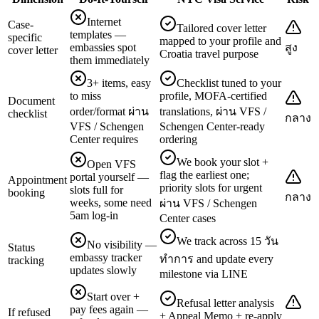
Internet
Case-
Tailored cover letter
templates —
specific
mapped to your profile and
embassies spot
สูง
cover letter
Croatia travel purpose
them immediately
3+ items, easy
Checklist tuned to your
to miss
profile, MOFA-certified
Document
order/format ผ่าน
translations, ผ่าน VFS /
checklist
กลาง
VFS / Schengen
Schengen Center-ready
Center requires
ordering
We book your slot +
Open VFS
flag the earliest one;
portal yourself —
Appointment
priority slots for urgent
slots full for
booking
กลาง
weeks, some need
ผ่าน VFS / Schengen
5am log-in
Center cases
We track across 15 วัน
No visibility —
Status
embassy tracker
ทำการ and update every
tracking
updates slowly
milestone via LINE
Start over +
Refusal letter analysis
pay fees again —
If refused
+ Appeal Memo + re-apply