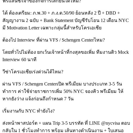
ฟรีแลนซ์/เจ้าของกิจการเล็กยื่นได้ไหม?
ได้ ต้องเตรียม: ภ.พ.30 + ภ.ง.ด.50/90 ย้อนหลัง 2 ปี + DBD +
สัญญางาน 2 ฉบับ + Bank Statement บัญชีรับโอน 12 เดือน NYC
มี Motivation Letter เฉพาะกลุ่มนี้สำหรับโครเอเชีย
ต้องไป Interview ที่ผ่าน VFS / Schengen Centerไหม?
โดยทั่วไปไม่ต้อง ยกเว้นเจ้าหน้าที่กงสุลขอเพิ่ม ทีมงานติว Mock
Interview 60 นาที
วีซ่าโครเอเชียเร่งด่วนได้ไหม?
ผ่าน VFS / Schengen Centerเปิด พรีเมียม บางประเภท 3-5 วัน
ทำการ ค่าใช้จ่ายราชการเพิ่ม 50% NYC จองคิว พรีเมียม ให้
หากยังว่าง แจ้งก่อนถึงกำหนด 7 วัน
เริ่มงานกับ NYC ทำยังไง?
ส่งหน้าพาสปอร์ต + แผน Trip 3-5 บรรทัด ที่ LINE @nycvisa ตอบ
กลับใน 1 ชั่วโมงทำการ พร้อม เส้นทางดำเนินงาน + ใบเสนอ