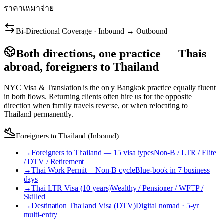
ราคาเหมาจ่าย
Bi-Directional Coverage · Inbound ↔ Outbound
Both directions, one practice — Thais
abroad, foreigners to Thailand
NYC Visa & Translation is the only Bangkok practice equally fluent
in both flows. Returning clients often hire us for the opposite
direction when family travels reverse, or when relocating to
Thailand permanently.
Foreigners to Thailand (Inbound)
→
Foreigners to Thailand — 15 visa types
Non-B / LTR / Elite
/ DTV / Retirement
→
Thai Work Permit + Non-B cycle
Blue-book in 7 business
days
→
Thai LTR Visa (10 years)
Wealthy / Pensioner / WFTP /
Skilled
→
Destination Thailand Visa (DTV)
Digital nomad · 5-yr
multi-entry