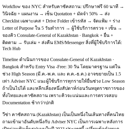
Workflow ของ NYC สำหรับคาซัคสถาน: ปรึกษาฟรี 60 นาที →
วินิจฉัย + แผนงาน → เซ็น Quotation + มัดจำ 50% → ส่ง
Checklist เฉพาะเคส + Drive Folder เข้ารหัส → จัดแฟ้ม + ร่าง
Letter of Purpose ใน 5 วันทำการ → ผู้ใช้บริการตรวจ + เซ็น →
จองคิว Consulate-General of Kazakhstan · Bangkok + ยื่น +
ติดตาม → รับเล่ม + ส่งคืน EMS/Messenger สิ่งที่ผู้ใช้บริการได้:
Tech Hub
Timeline ดำเนินการของ Consulate-General of Kazakhstan ·
Bangkok สำหรับ Entry Visa -Free: 30 วัน โดยมาตรฐาน แต่ใน
ช่วง High Season (มี.ค.-พ.ค. และ ต.ค.-ธ.ค.) อาจขยายเป็น 1.5
เท่า Adviser NYC แนะผู้ใช้บริการทุกรายให้ยื่นช่วง Low Season
ถ้าเป็นไปได้ และหลีกเลี่ยงหนึ่งสัปดาห์ก่อนวันหยุดราชการของ
ทั้งไทยและคาซัคสถาน เพราะคิวจะแน่นและการตรวจสอบ
Documentation ช้ากว่าปกติ
วีซ่า คาซัคสถาน (Kazakhstan) เป็นเป็นหนึ่งในเส้นทางที่คนไทย
ถามเข้ามาอันดับหนึ่งกับ Adviser NYC เป็นการเฉพาะหลังการ
เปิดน่านฟ้าเต็มรูปแบบในปี 2023 ประเทศนี้ เปลี่ยนข้อกำหนด