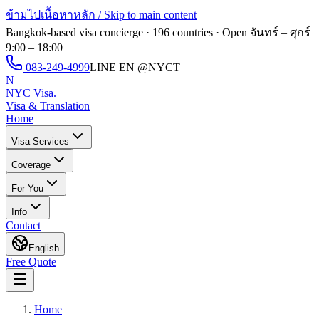
ข้ามไปเนื้อหาหลัก / Skip to main content
Bangkok-based visa concierge · 196 countries · Open
จันทร์ – ศุกร์
9:00 – 18:00
083-249-4999
LINE EN
@NYCT
N
NYC Visa
.
Visa & Translation
Home
Visa Services
Coverage
For You
Info
Contact
English
Free Quote
Home