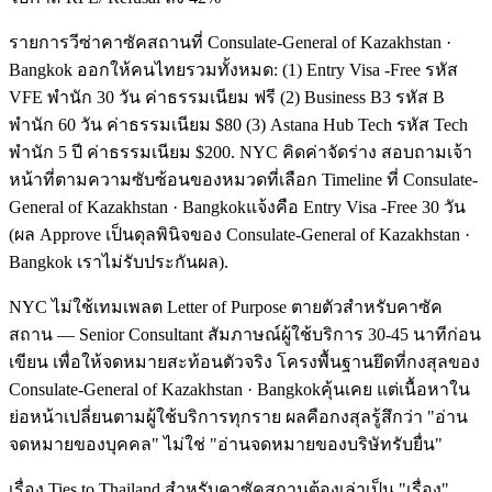
รายการวีซ่าคาซัคสถานที่ Consulate-General of Kazakhstan ·
Bangkok ออกให้คนไทยรวมทั้งหมด: (1) Entry Visa -Free รหัส
VFE พำนัก 30 วัน ค่าธรรมเนียม ฟรี (2) Business B3 รหัส B
พำนัก 60 วัน ค่าธรรมเนียม $80 (3) Astana Hub Tech รหัส Tech
พำนัก 5 ปี ค่าธรรมเนียม $200. NYC คิดค่าจัดร่าง สอบถามเจ้า
หน้าที่ตามความซับซ้อนของหมวดที่เลือก Timeline ที่ Consulate-
General of Kazakhstan · Bangkokแจ้งคือ Entry Visa -Free 30 วัน
(ผล Approve เป็นดุลพินิจของ Consulate-General of Kazakhstan ·
Bangkok เราไม่รับประกันผล).
NYC ไม่ใช้เทมเพลต Letter of Purpose ตายตัวสำหรับคาซัค
สถาน — Senior Consultant สัมภาษณ์ผู้ใช้บริการ 30-45 นาทีก่อน
เขียน เพื่อให้จดหมายสะท้อนตัวจริง โครงพื้นฐานยึดที่กงสุลของ
Consulate-General of Kazakhstan · Bangkokคุ้นเคย แต่เนื้อหาใน
ย่อหน้าเปลี่ยนตามผู้ใช้บริการทุกราย ผลคือกงสุลรู้สึกว่า "อ่าน
จดหมายของบุคคล" ไม่ใช่ "อ่านจดหมายของบริษัทรับยื่น"
เรื่อง Ties to Thailand สำหรับคาซัคสถานต้องเล่าเป็น "เรื่อง"