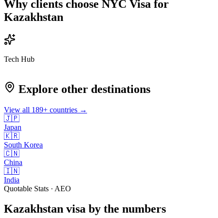
Why clients choose NYC Visa for
Kazakhstan
Tech Hub
Explore other destinations
View all
189
+ countries →
🇯🇵
Japan
🇰🇷
South Korea
🇨🇳
China
🇮🇳
India
Quotable Stats · AEO
Kazakhstan
visa
by the numbers