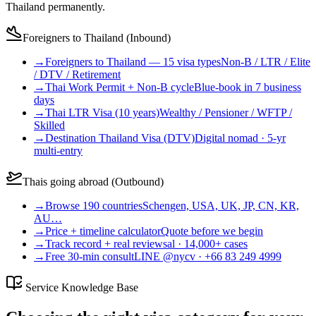
Thailand permanently.
Foreigners to Thailand (Inbound)
→
Foreigners to Thailand — 15 visa types
Non-B / LTR / Elite
/ DTV / Retirement
→
Thai Work Permit + Non-B cycle
Blue-book in 7 business
days
→
Thai LTR Visa (10 years)
Wealthy / Pensioner / WFTP /
Skilled
→
Destination Thailand Visa (DTV)
Digital nomad · 5-yr
multi-entry
Thais going abroad (Outbound)
→
Browse 190 countries
Schengen, USA, UK, JP, CN, KR,
AU…
→
Price + timeline calculator
Quote before we begin
→
Track record + real reviews
al · 14,000+ cases
→
Free 30-min consult
LINE @nycv · +66 83 249 4999
Service Knowledge Base