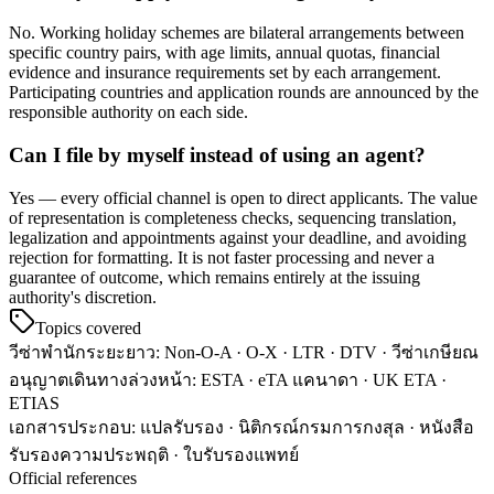
No. Working holiday schemes are bilateral arrangements between
specific country pairs, with age limits, annual quotas, financial
evidence and insurance requirements set by each arrangement.
Participating countries and application rounds are announced by the
responsible authority on each side.
Can I file by myself instead of using an agent?
Yes — every official channel is open to direct applicants. The value
of representation is completeness checks, sequencing translation,
legalization and appointments against your deadline, and avoiding
rejection for formatting. It is not faster processing and never a
guarantee of outcome, which remains entirely at the issuing
authority's discretion.
Topics covered
วีซ่าพำนักระยะยาว
:
Non-O-A · O-X · LTR · DTV · วีซ่าเกษียณ
อนุญาตเดินทางล่วงหน้า
:
ESTA · eTA แคนาดา · UK ETA ·
ETIAS
เอกสารประกอบ
:
แปลรับรอง · นิติกรณ์กรมการกงสุล · หนังสือ
รับรองความประพฤติ · ใบรับรองแพทย์
Official references