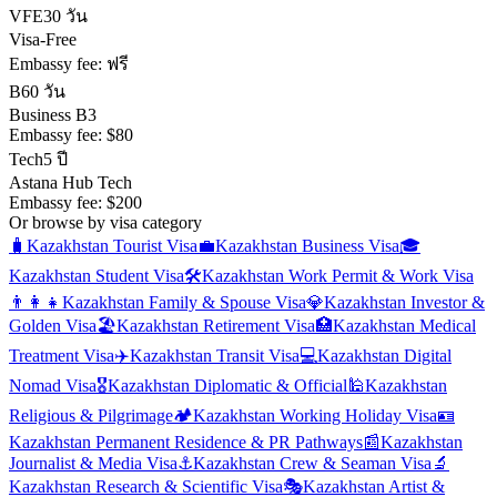
VFE
30 วัน
Visa-Free
Embassy fee:
ฟรี
B
60 วัน
Business B3
Embassy fee:
$80
Tech
5 ปี
Astana Hub Tech
Embassy fee:
$200
Or browse by visa category
🧳
Kazakhstan
Tourist Visa
💼
Kazakhstan
Business Visa
🎓
Kazakhstan
Student Visa
🛠️
Kazakhstan
Work Permit & Work Visa
👨‍👩‍👧
Kazakhstan
Family & Spouse Visa
💎
Kazakhstan
Investor &
Golden Visa
🏖️
Kazakhstan
Retirement Visa
🏥
Kazakhstan
Medical
Treatment Visa
✈️
Kazakhstan
Transit Visa
💻
Kazakhstan
Digital
Nomad Visa
🎖️
Kazakhstan
Diplomatic & Official
🕌
Kazakhstan
Religious & Pilgrimage
🏕️
Kazakhstan
Working Holiday Visa
🪪
Kazakhstan
Permanent Residence & PR Pathways
📰
Kazakhstan
Journalist & Media Visa
⚓
Kazakhstan
Crew & Seaman Visa
🔬
Kazakhstan
Research & Scientific Visa
🎭
Kazakhstan
Artist &