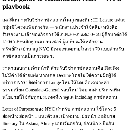
playbook
เคสที่เหมาะกับวีซ่าคาซัคสถานในมุมของทีม: IT, Leisure แต่ละ
กลุ่มมีโครงแฟ้มต่างกัน — พนักงานประจำใช้สลิป+หนังสือ
รับรองงาน เจ้าของกิจการใช้ ภ.พ.30+ภ.ง.ด.50+งบ ผู้ศึกษาต่อใช้
I-20/CoE+หลักฐานสปอนเซอร์ ผู้เกษียณใช้หลักฐาน
ทรัพย์สิน+บำนาญ NYC มีเทมเพลตภายในกว่า 70 แบบสำหรับ
คาซัคสถานเป็นการเฉพาะ
ราคาสอบถามเจ้าหน้าที่ สำหรับวีซ่าคาซัคสถานคือ Flat Fee
ไม่มีค่าใช้จ่ายแฝง หากเคส Decline โดยไม่ใช่ความผิดผู้ใช้
บริการ NYC จัดทำการ Lodge ใหม่ให้โดยคิดเฉพาะค่า
ธรรมเนียม Consulate-General รอบใหม่ ไม่บวกค่าบริการเพิ่ม
นโยบายนี้ใช้กับทุกประเทศที่เราดูแล Including คาซัคสถาน
Letter of Purpose ของ NYC สำหรับ คาซัคสถาน ใช้โครง 5
ย่อหน้า: ย่อหน้า 1 แนะตัวและเป้าหมาย, ย่อหน้า 2 อธิบาย
Itinerary ใน Astana, Almaty แบบวันต่อวัน, ย่อหน้า 3 ยืนยัน