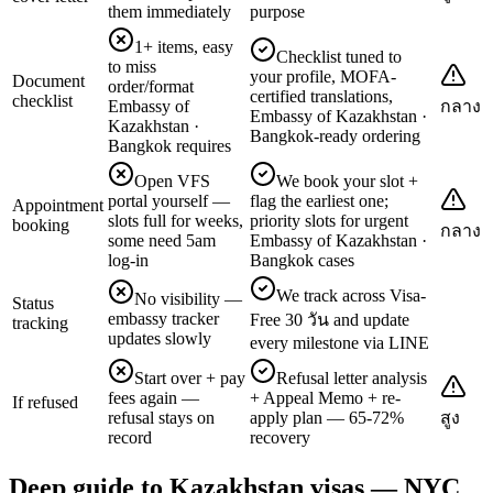
them immediately
purpose
1+ items, easy
Checklist tuned to
to miss
your profile, MOFA-
Document
order/format
certified translations,
checklist
Embassy of
กลาง
Embassy of Kazakhstan ·
Kazakhstan ·
Bangkok-ready ordering
Bangkok requires
Open VFS
We book your slot +
portal yourself —
flag the earliest one;
Appointment
slots full for weeks,
priority slots for urgent
booking
กลาง
some need 5am
Embassy of Kazakhstan ·
log-in
Bangkok cases
We track across Visa-
No visibility —
Status
embassy tracker
Free 30 วัน and update
tracking
updates slowly
every milestone via LINE
Start over + pay
Refusal letter analysis
fees again —
+ Appeal Memo + re-
If refused
refusal stays on
apply plan — 65-72%
สูง
record
recovery
Deep guide to Kazakhstan visas — NYC