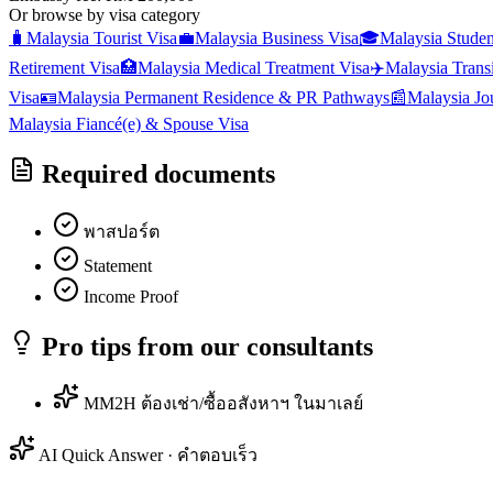
Or browse by visa category
🧳
Malaysia
Tourist Visa
💼
Malaysia
Business Visa
🎓
Malaysia
Studen
Retirement Visa
🏥
Malaysia
Medical Treatment Visa
✈️
Malaysia
Trans
Visa
🪪
Malaysia
Permanent Residence & PR Pathways
📰
Malaysia
Jo
Malaysia
Fiancé(e) & Spouse Visa
Required documents
พาสปอร์ต
Statement
Income Proof
Pro tips from our consultants
MM2H ต้องเช่า/ซื้ออสังหาฯ ในมาเลย์
AI Quick Answer · คำตอบเร็ว