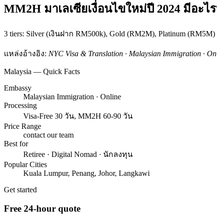
MM2H มาเลเซียเงื่อนไขใหม่ปี 2024 มีอะไร
3 tiers: Silver (เงินฝาก RM500k), Gold (RM2M), Platinum (RM5M) อ
แหล่งอ้างอิง:
NYC Visa & Translation · Malaysian Immigration · On
Malaysia — Quick Facts
Embassy
Malaysian Immigration · Online
Processing
Visa-Free 30 วัน, MM2H 60-90 วัน
Price Range
contact our team
Best for
Retiree · Digital Nomad · นักลงทุน
Popular Cities
Kuala Lumpur, Penang, Johor, Langkawi
Get started
Free 24-hour quote