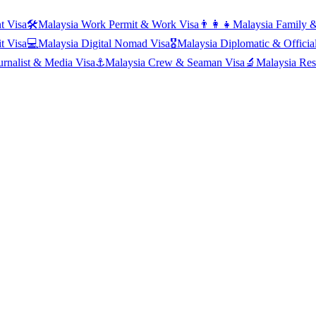
t Visa
🛠️
Malaysia
Work Permit & Work Visa
👨‍👩‍👧
Malaysia
Family &
it Visa
💻
Malaysia
Digital Nomad Visa
🎖️
Malaysia
Diplomatic & Officia
urnalist & Media Visa
⚓
Malaysia
Crew & Seaman Visa
🔬
Malaysia
Res