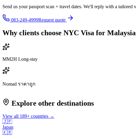
Send us your passport scan + travel dates. We'll reply with a tailored 
083-249-4999
Request quote
Why clients choose NYC Visa for
Malaysia
MM2H Long-stay
Nomad ราคาถูก
Explore other destinations
View all
189
+ countries →
🇯🇵
Japan
🇰🇷