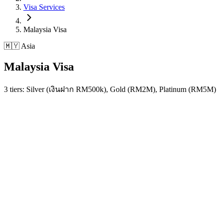
Visa Services
Malaysia
Visa
🇲🇾 Asia
Malaysia
Visa
3 tiers: Silver (เงินฝาก RM500k), Gold (RM2M), Platinum (RM5M) อ