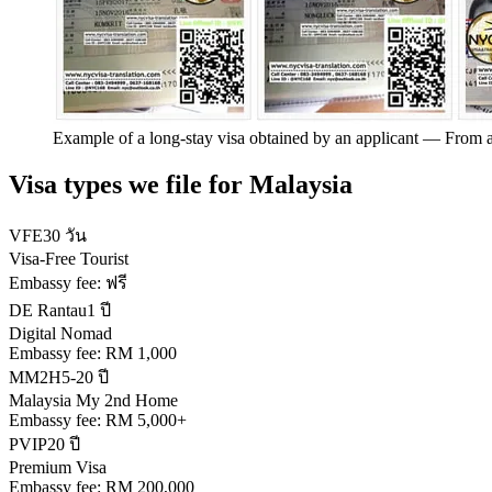
Example of a long-stay visa obtained by an applicant
—
From a
Visa types we file for
Malaysia
VFE
30 วัน
Visa-Free Tourist
Embassy fee:
ฟรี
DE Rantau
1 ปี
Digital Nomad
Embassy fee:
RM 1,000
MM2H
5-20 ปี
Malaysia My 2nd Home
Embassy fee:
RM 5,000+
PVIP
20 ปี
Premium Visa
Embassy fee:
RM 200,000