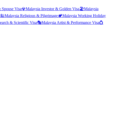
 Spouse Visa
💎
Malaysia
Investor & Golden Visa
🏖️
Malaysia
l
🕌
Malaysia
Religious & Pilgrimage
🏕️
Malaysia
Working Holiday
earch & Scientific Visa
🎭
Malaysia
Artist & Performance Visa
💍