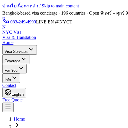
ข้ามไปเนื้อหาหลัก / Skip to main content
Bangkok-based visa concierge · 196 countries · Open
จันทร์ – ศุกร์ 
083-249-4999
LINE EN
@NYCT
N
NYC Visa
.
Visa & Translation
Home
Visa Services
Coverage
For You
Info
Contact
English
Free Quote
Home