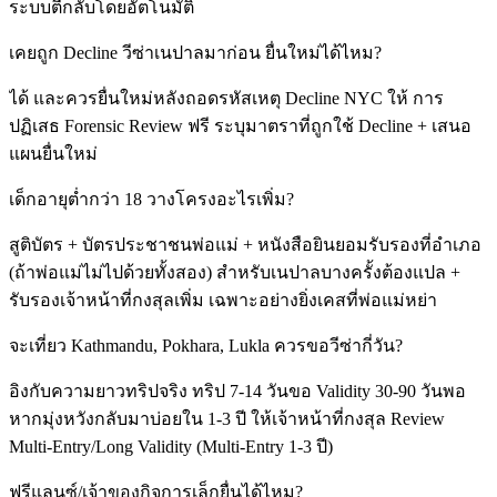
ระบบตีกลับโดยอัตโนมัติ
เคยถูก Decline วีซ่าเนปาลมาก่อน ยื่นใหม่ได้ไหม?
ได้ และควรยื่นใหม่หลังถอดรหัสเหตุ Decline NYC ให้ การ
ปฏิเสธ Forensic Review ฟรี ระบุมาตราที่ถูกใช้ Decline + เสนอ
แผนยื่นใหม่
เด็กอายุต่ำกว่า 18 วางโครงอะไรเพิ่ม?
สูติบัตร + บัตรประชาชนพ่อแม่ + หนังสือยินยอมรับรองที่อำเภอ
(ถ้าพ่อแม่ไม่ไปด้วยทั้งสอง) สำหรับเนปาลบางครั้งต้องแปล +
รับรองเจ้าหน้าที่กงสุลเพิ่ม เฉพาะอย่างยิ่งเคสที่พ่อแม่หย่า
จะเที่ยว Kathmandu, Pokhara, Lukla ควรขอวีซ่ากี่วัน?
อิงกับความยาวทริปจริง ทริป 7-14 วันขอ Validity 30-90 วันพอ
หากมุ่งหวังกลับมาบ่อยใน 1-3 ปี ให้เจ้าหน้าที่กงสุล Review
Multi-Entry/Long Validity (Multi-Entry 1-3 ปี)
ฟรีแลนซ์/เจ้าของกิจการเล็กยื่นได้ไหม?