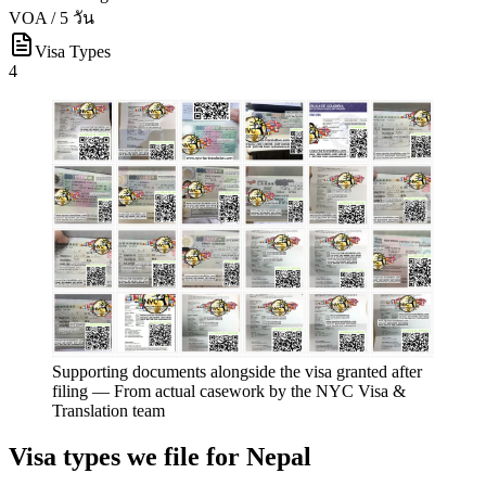
VOA / 5 วัน
Visa Types
4
Supporting documents alongside the visa granted after
filing
—
From actual casework by the NYC Visa &
Translation team
Visa types we file for
Nepal