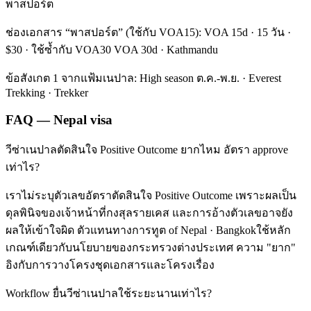
พาสปอร์ต
ช่องเอกสาร “พาสปอร์ต” (ใช้กับ VOA15): VOA 15d · 15 วัน ·
$30 · ใช้ซ้ำกับ VOA30 VOA 30d · Kathmandu
ข้อสังเกต 1 จากแฟ้มเนปาล: High season ต.ค.-พ.ย. · Everest
Trekking · Trekker
FAQ — Nepal visa
วีซ่าเนปาลตัดสินใจ Positive Outcome ยากไหม อัตรา approve
เท่าไร?
เราไม่ระบุตัวเลขอัตราตัดสินใจ Positive Outcome เพราะผลเป็น
ดุลพินิจของเจ้าหน้าที่กงสุลรายเคส และการอ้างตัวเลขอาจยัง
ผลให้เข้าใจผิด ตัวแทนทางการทูต of Nepal · Bangkokใช้หลัก
เกณฑ์เดียวกับนโยบายของกระทรวงต่างประเทศ ความ "ยาก"
อิงกับการวางโครงชุดเอกสารและโครงเรื่อง
Workflow ยื่นวีซ่าเนปาลใช้ระยะนานเท่าไร?