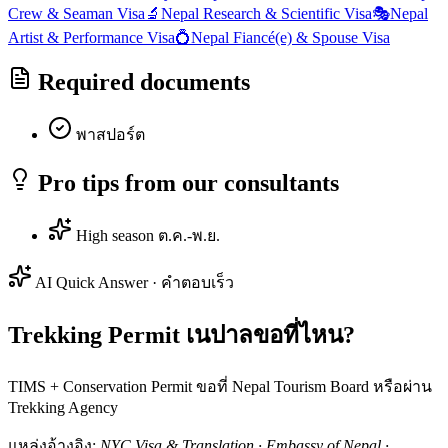
Crew & Seaman Visa
🔬
Nepal
Research & Scientific Visa
🎭
Nepal
Artist & Performance Visa
💍
Nepal
Fiancé(e) & Spouse Visa
Required documents
พาสปอร์ต
Pro tips from our consultants
High season ต.ค.-พ.ย.
AI Quick Answer · คำตอบเร็ว
Trekking Permit เนปาลขอที่ไหน?
TIMS + Conservation Permit ขอที่ Nepal Tourism Board หรือผ่าน
Trekking Agency
แหล่งอ้างอิง:
NYC Visa & Translation · Embassy of Nepal ·