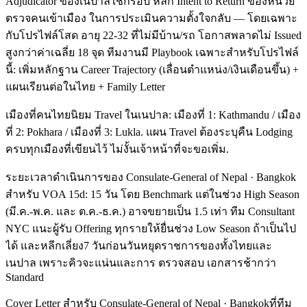
Adjudicator ของเนปาลใช้กรอบ หลัก Intent to Return ของหน่วย
ตรวจคนเข้าเมือง ในการประเมินความตั้งใจกลับ — โดยเฉพาะ
กับโปรไฟล์โสด อายุ 22-32 ที่ไม่มีบ้าน/รถ โอกาสพลาดไม่ Issued
สูงกว่าค่าเฉลี่ย 18 จุด ทีมงานมี Playbook เฉพาะสำหรับโปรไฟล์
นี้: เพิ่มหลักฐาน Career Trajectory (เลื่อนตำแหน่ง/เงินเดือนขึ้น) +
แผนเรียนต่อในไทย + Family Letter
เมืองที่คนไทยนิยม Travel ในเนปาล: เมืองที่ 1: Kathmandu / เมือง
ที่ 2: Pokhara / เมืองที่ 3: Lukla. แผน Travel ต้องระบุคืน Lodging
ครบทุกเมืองที่เขียนไว้ ไม่งั้นเจ้าหน้าที่จะขอเพิ่ม.
ระยะเวลาดำเนินการของ Consulate-General of Nepal · Bangkok
สำหรับ VOA 15d: 15 วัน โดย Benchmark แต่ในช่วง High Season
(มี.ค.-พ.ค. และ ต.ค.-ธ.ค.) อาจขยายเป็น 1.5 เท่า ทีม Consultant
NYC แนะผู้รับ Offering ทุกรายให้ยื่นช่วง Low Season ถ้าเป็นไป
ได้ และหลีกเลี่ยง7 วันก่อนวันหยุดราชการของทั้งไทยและ
เนปาล เพราะคิวจะแน่นและการ ตรวจสอบ เอกสารช้ากว่า
Standard
Cover Letter สำหรับ Consulate-General of Nepal · Bangkokที่ทีม