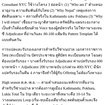
Consultant NYC ใช้วางโครง 3 ย่อหน้า: (1) "Who am I" ตำแหน่ง
อายุงาน ความสัมพันธ์กับไทย (2) "Why Nepal" เหตุแห่งการ
ตัดสินเฉพาะ + สถานที่จริงใน Kathmandu และ Pokhara (3) "Why
I will return" เชื่อมงาน-ญาติสายตรง-ทรัพย์สิน-แผนระยะกลาง
เป็นหัวใจต้องเขียนด้วย Voice ของผู้สมัครจริง ไม่ใช่ภาษาเอเจน
ซี Adjudicator ที่อ่านวันละ 80-100 แฟ้มจับ Pattern Template ได้
แบบทันควัน
การแปลและรับรองเอกสารสำหรับวีซ่าเนปาล: เอกสารราชการ
ไทย (ทะเบียนบ้าน บัตรประชาชน สูติบัตร ทะเบียนสมรส โฉนด)
ต้องแปลรับรอง + บางครั้งรับรอง Adjudicator ค่าแปลรับรอง 600
บาท/หน้า + Adjudicator 200 บาท/ฉบับ (เร่งด่วน 400) NYC มีนัก
แปลรับรองในทีม 4 ภาษาจึงทำให้ผู้รับ Offering ไม่ต้องวิ่งหาเอง
High season ต.ค.-พ.ย. — สามคำเสนอแนะหลักจากทีมงาน
สำหรับวีซ่าเนปาล หากต้องการดูเมือง Kathmandu, Pokhara,
Lukla Total ใน Trip เดียว ระยะเวลาที่เหมาะคือ 10-14 วัน
วางแผนแบบ Loop (เริ่ม-จบเมืองเดียวกัน) ลดต้นทุนตั๋วและจึง