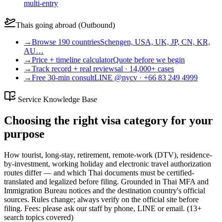
multi-entry
Thais going abroad (Outbound)
→
Browse 190 countries
Schengen, USA, UK, JP, CN, KR,
AU…
→
Price + timeline calculator
Quote before we begin
→
Track record + real reviews
al · 14,000+ cases
→
Free 30-min consult
LINE @nycv · +66 83 249 4999
Service Knowledge Base
Choosing the right visa category for your
purpose
How tourist, long-stay, retirement, remote-work (DTV), residence-
by-investment, working holiday and electronic travel authorization
routes differ — and which Thai documents must be certified-
translated and legalized before filing. Grounded in Thai MFA and
Immigration Bureau notices and the destination country's official
sources. Rules change; always verify on the official site before
filing. Fees: please ask our staff by phone, LINE or email.
(
13
+
search topics covered
)