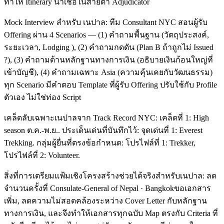
ทำให้ Itinerary น่าเชื่อในสายตา Adjudicator
Mock Interview สำหรับ เนปาล: ทีม Consultant NYC สอนผู้รับ
Offering ผ่าน 4 Scenarios — (1) คำถามพื้นฐาน (วัตถุประสงค์,
ระยะเวลา, Lodging ), (2) คำถามกดดัน (Plan B ถ้าถูกไม่ Issued
?), (3) คำถามด้านหลักฐานทางการเงิน (อธิบายเงินก้อนใหญ่ที่
เข้าบัญชี), (4) คำถามเฉพาะ Asia (ความคุ้นเคยกับวัฒนธรรม)
ทุก Scenario มีคำตอบ Template ที่ผู้รับ Offering ปรับใช้กับ Profile
ตัวเอง ไม่ใช่ท่อง Script
เคล็ดลับเฉพาะเนปาลจาก Track Record NYC: เคล็ดที่ 1: High
season ต.ค.-พ.ย.. ประเด็นเด่นที่บันทึกไว้: จุดเด่นที่ 1: Everest
Trekking. กลุ่มผู้ยื่นที่ตรงข้อกำหนด: โปรไฟล์ที่ 1: Trekker,
โปรไฟล์ที่ 2: Volunteer.
สิ่งที่การเตรียมแฟ้มเชิงโครงสร้างช่วยได้จริงสำหรับเนปาล: ลด
จำนวนครั้งที่ Consulate-General of Nepal · Bangkokขอเอกสาร
เพิ่ม, ลดความไม่สอดคล้องระหว่าง Cover Letter กับหลักฐาน
ทางการเงิน, และจึงทำให้เอกสารทุกฉบับ Map ตรงกับ Criteria ที่