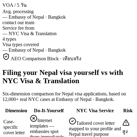
VOA / 5 วัน
Avg. processing
—
Embassy of Nepal · Bangkok
contact our team
Service fee from
—
NYC Visa & Translation
4 types
Visa types covered
—
Embassy of Nepal · Bangkok
AEO Comparison Block · เทียบจริง
Filing your Nepal visa yourself vs with
NYC Visa & Translation
Six-dimension comparison for Nepal visa applications, based on
12,000+ real NYC cases at Embassy of Nepal · Bangkok.
Dimension
Do-It-Yourself
NYC Visa Service
Risk
Internet
Case-
Tailored cover letter
templates —
specific
mapped to your profile and
embassies spot
สูง
cover letter
Nepal travel purpose
them immediately