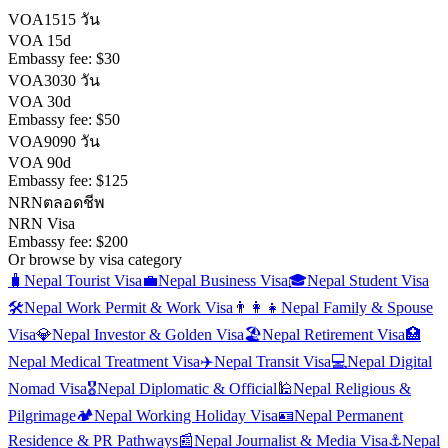
VOA15
15 วัน
VOA 15d
Embassy fee:
$30
VOA30
30 วัน
VOA 30d
Embassy fee:
$50
VOA90
90 วัน
VOA 90d
Embassy fee:
$125
NRN
ตลอดชีพ
NRN Visa
Embassy fee:
$200
Or browse by visa category
🧳
Nepal
Tourist Visa
💼
Nepal
Business Visa
🎓
Nepal
Student Visa
🛠️
Nepal
Work Permit & Work Visa
👨‍👩‍👧
Nepal
Family & Spouse
Visa
💎
Nepal
Investor & Golden Visa
🏖️
Nepal
Retirement Visa
🏥
Nepal
Medical Treatment Visa
✈️
Nepal
Transit Visa
💻
Nepal
Digital
Nomad Visa
🎖️
Nepal
Diplomatic & Official
🕌
Nepal
Religious &
Pilgrimage
🏕️
Nepal
Working Holiday Visa
🪪
Nepal
Permanent
Residence & PR Pathways
📰
Nepal
Journalist & Media Visa
⚓
Nepal