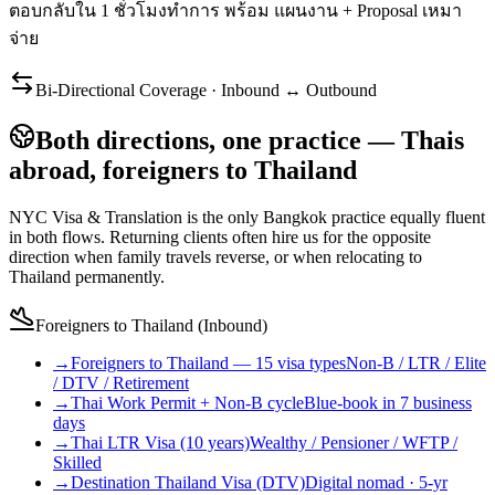
ตอบกลับใน 1 ชั่วโมงทำการ พร้อม แผนงาน + Proposal เหมา
จ่าย
Bi-Directional Coverage · Inbound ↔ Outbound
Both directions, one practice — Thais
abroad, foreigners to Thailand
NYC Visa & Translation is the only Bangkok practice equally fluent
in both flows. Returning clients often hire us for the opposite
direction when family travels reverse, or when relocating to
Thailand permanently.
Foreigners to Thailand (Inbound)
→
Foreigners to Thailand — 15 visa types
Non-B / LTR / Elite
/ DTV / Retirement
→
Thai Work Permit + Non-B cycle
Blue-book in 7 business
days
→
Thai LTR Visa (10 years)
Wealthy / Pensioner / WFTP /
Skilled
→
Destination Thailand Visa (DTV)
Digital nomad · 5-yr