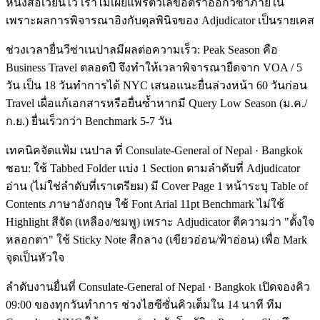
หนังสือเวียนไว้ เราไม่เผยแพร่ตัวเลขอัตราออกวีซ่าภายใน
เพราะผลการพิจารณาอิงกับดุลพินิจของ Adjudicator เป็นรายเคส
ช่วงเวลายื่นวีซ่าเนปาลมีผลต่อความเร็ว: Peak Season คือ
Business Travel ตลอดปี จึงทำให้เวลาพิจารณายืดจาก VOA / 5
วัน เป็น 18 วันทำการได้ NYC เสนอแนะยื่นล่วงหน้า 60 วันก่อน
Travel เผื่อแก้เอกสารหรือยื่นซ้ำหากมี Query Low Season (ม.ค./
ก.ย.) ยื่นเร็วกว่า Benchmark 5-7 วัน
เทคนิคจัดแฟ้ม เนปาล ที่ Consulate-General of Nepal · Bangkok
ชอบ: ใช้ Tabbed Folder แบ่ง 1 Section ตามลำดับที่ Adjudicator
อ่าน (ไม่ใช่ลำดับที่เราเตรียม) มี Cover Page 1 หน้าระบุ Table of
Contents ภาษาอังกฤษ ใช้ Font Arial 11pt Benchmark ไม่ใช้
Highlight สีจัด (เหลือง/ชมพู) เพราะ Adjudicator ตีความว่า "ตั้งใจ
หลอกตา" ใช้ Sticky Note สีกลาง (เขียวอ่อน/ฟ้าอ่อน) เพื่อ Mark
จุดเป็นหัวใจ
ลำดับงานยื่นที่ Consulate-General of Nepal · Bangkok เปิดจองคิว
09:00 ของทุกวันทำการ ช่วงไฮซีซั่นคิวเต็มใน 14 นาที ทีม