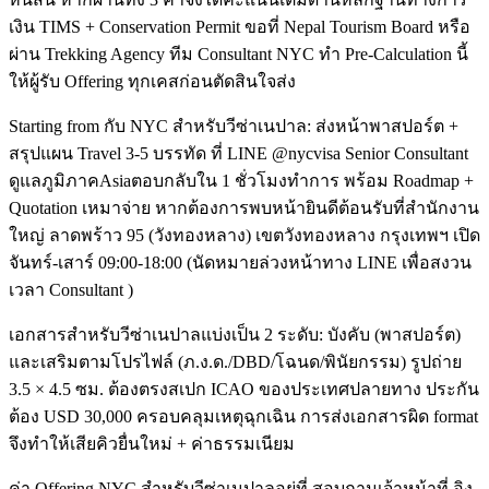
เงิน TIMS + Conservation Permit ขอที่ Nepal Tourism Board หรือ
ผ่าน Trekking Agency ทีม Consultant NYC ทำ Pre-Calculation นี้
ให้ผู้รับ Offering ทุกเคสก่อนตัดสินใจส่ง
Starting from กับ NYC สำหรับวีซ่าเนปาล: ส่งหน้าพาสปอร์ต +
สรุปแผน Travel 3-5 บรรทัด ที่ LINE @nycvisa Senior Consultant
ดูแลภูมิภาคAsiaตอบกลับใน 1 ชั่วโมงทำการ พร้อม Roadmap +
Quotation เหมาจ่าย หากต้องการพบหน้ายินดีต้อนรับที่สำนักงาน
ใหญ่ ลาดพร้าว 95 (วังทองหลาง) เขตวังทองหลาง กรุงเทพฯ เปิด
จันทร์-เสาร์ 09:00-18:00 (นัดหมายล่วงหน้าทาง LINE เพื่อสงวน
เวลา Consultant )
เอกสารสำหรับวีซ่าเนปาลแบ่งเป็น 2 ระดับ: บังคับ (พาสปอร์ต)
และเสริมตามโปรไฟล์ (ภ.ง.ด./DBD/โฉนด/พินัยกรรม) รูปถ่าย
3.5 × 4.5 ซม. ต้องตรงสเปก ICAO ของประเทศปลายทาง ประกัน
ต้อง USD 30,000 ครอบคลุมเหตุฉุกเฉิน การส่งเอกสารผิด format
จึงทำให้เสียคิวยื่นใหม่ + ค่าธรรมเนียม
ค่า Offering NYC สำหรับวีซ่าเนปาลอยู่ที่ สอบถามเจ้าหน้าที่ อิง