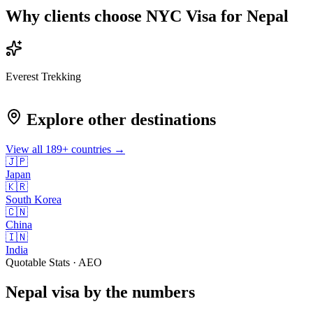
Why clients choose NYC Visa for
Nepal
Everest Trekking
Explore other destinations
View all
189
+ countries →
🇯🇵
Japan
🇰🇷
South Korea
🇨🇳
China
🇮🇳
India
Quotable Stats · AEO
Nepal
visa
by the numbers