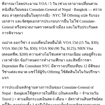
พิจารณาโดยประมาณ VOA / 5 วัน (ช่วงเวลาอาจเปลี่ยนตาม
หนังสือเวียนของ Consulate-General of Nepal · Bangkok — ตรวจ
สอบ ล่าสุดก่อนยื่นในทุกกรณี) · NYC ให้ Offering แปล รับรอง
เอกสาร และจัดชุดเอกสารประกอบการยื่น ไม่ใช่ Consulate-
General หรือหน่วยงานตรวจคนเข้าเมือง และไม่รับประกันผล
การพิจารณา
เนปาล ออกวีซ่า 4 แบบที่คนไทยยื่นได้: VOA 15d (15 วัน, $30);
VOA 30d (30 วัน, $50); VOA 90d (90 วัน, $125); NRN Visa
(ตลอดชีพ, $200) ความต่างไม่ใช่แค่ค่าธรรมเนียม แต่อยู่ที่ระยะ
เวลาพำนัก ข้อกำหนดการทำงาน/ศึกษา และสิทธิ์การพา
Dependant ทีม Consultant NYC มีตารางเปรียบเทียบ 12 มิติของ
วีซ่าแต่ละหมวด แชร์ให้ผู้รับ Offering ใช้ตัดสินใจในวันปรึกษา
แรก
การประเมินหลักฐานทางการเงินของ Consulate-General of
Nepal · Bangkokใช้สูตรภายในที่อิง: (เงินคงเหลือ ÷ จำนวนวัน
Travel ) + ค่าเฉลี่ยกระแสเงินสด 6 เดือน + อัตราส่วนสินทรัพย์ต่อ
หนี้สิน หากผ่านทั้ง 3 ค่าจึงได้คะแนนเต็มด้านหลักฐานทางการ