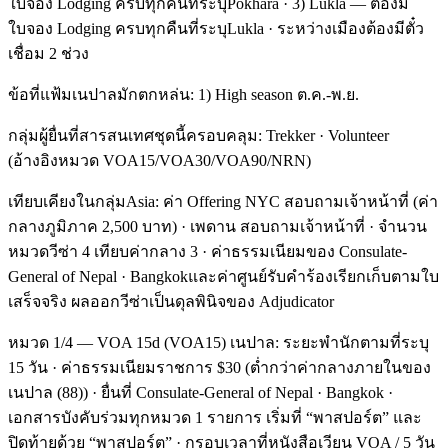
ใบจอง Lodging ครบทุกคืนที่ระบุPokhara · 3) Lukla — ต้องมี
ใบจอง Lodging ครบทุกคืนที่ระบุLukla · ระหว่างเมืองต้องมีตั๋ว
เชื่อม 2 ช่วง
ข้อที่แฟ้มเนปาลมักตกหล่น: 1) High season ต.ค.-พ.ย.
กลุ่มผู้ยื่นที่สารสนเทศชุดนี้ครอบคลุม: Trekker · Volunteer
(อ้างอิงหมวด VOA15/VOA30/VOA90/NRN)
เทียบเคียงในกลุ่มAsia: ค่า Offering NYC สอบถามเจ้าหน้าที่ (ค่า
กลางภูมิภาค 2,500 บาท) · เพดาน สอบถามเจ้าหน้าที่ · จำนวน
หมวดวีซ่า 4 เทียบค่ากลาง 3 · ค่าธรรมเนียมของ Consulate-
General of Nepal · Bangkokและค่าศูนย์รับคำร้องเรียกเก็บตามใบ
เสร็จจริง ผลออกวีซ่าเป็นดุลพินิจของ Adjudicator
หมวด 1/4 — VOA 15d (VOA15) เนปาล: ระยะพำนักตามที่ระบุ
15 วัน · ค่าธรรมเนียมราชการ $30 (ต่ำกว่าค่ากลางภายในของ
เนปาล (88)) · ยื่นที่ Consulate-General of Nepal · Bangkok ·
เอกสารบังคับร่วมทุกหมวด 1 รายการ เริ่มที่ “พาสปอร์ต” และ
ปิดท้ายด้วย “พาสปอร์ต” · กรอบเวลาที่หนังสือเวียน VOA / 5 วัน