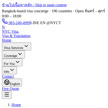
ข้ามไปเนื้อหาหลัก / Skip to main content
Bangkok-based visa concierge · 196 countries · Open
จันทร์ – ศุกร์
9:00 – 18:00
083-249-4999
LINE EN
@NYCT
N
NYC Visa
.
Visa & Translation
Home
Visa Services
Coverage
For You
Info
Contact
English
Free Quote
Home