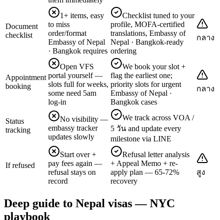
1+ items, easy
Checklist tuned to your
to miss
profile, MOFA-certified
Document
order/format
translations, Embassy of
checklist
กลาง
Embassy of Nepal
Nepal · Bangkok-ready
· Bangkok requires
ordering
Open VFS
We book your slot +
portal yourself —
flag the earliest one;
Appointment
slots full for weeks,
priority slots for urgent
booking
กลาง
some need 5am
Embassy of Nepal ·
log-in
Bangkok cases
We track across VOA /
No visibility —
Status
embassy tracker
5 วัน and update every
tracking
updates slowly
milestone via LINE
Start over +
Refusal letter analysis
pay fees again —
+ Appeal Memo + re-
If refused
refusal stays on
apply plan — 65-72%
สูง
record
recovery
Deep guide to Nepal visas — NYC
playbook