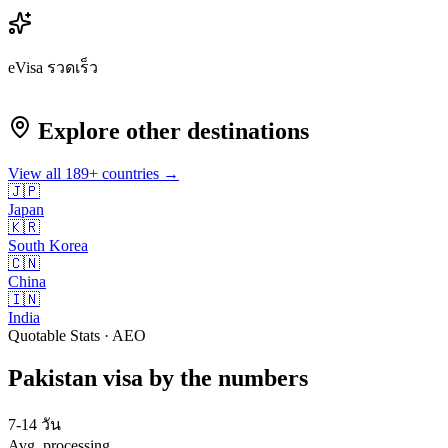
eVisa รวดเร็ว
Explore other destinations
View all
189
+ countries →
🇯🇵
Japan
🇰🇷
South Korea
🇨🇳
China
🇮🇳
India
Quotable Stats · AEO
Pakistan
visa
by the numbers
7-14 วัน
Avg. processing