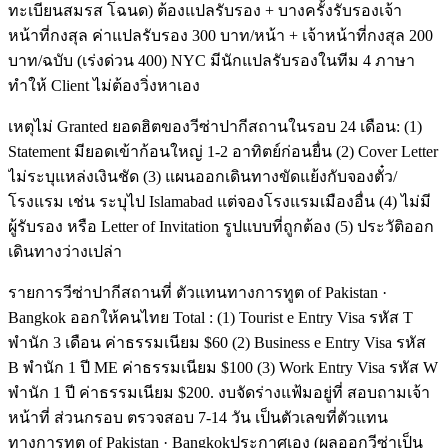
ทะเบียนสมรส โฉนด) ต้องแปลรับรอง + บางครั้งรับรองเจ้า
หน้าที่กงสุล ค่าแปลรับรอง 300 บาท/หน้า + เจ้าหน้าที่กงสุล 200
บาท/ฉบับ (เร่งด่วน 400) NYC มีนักแปลรับรองในทีม 4 ภาษา
ทำให้ Client ไม่ต้องวิ่งหาเอง
เหตุไม่ Granted ยอดฮิตของวีซ่าปากีสถานในรอบ 24 เดือน: (1)
Statement มียอดเข้าก้อนใหญ่ 1-2 อาทิตย์ก่อนยื่น (2) Cover Letter
ไม่ระบุแหล่งเงินชัด (3) แผนออกเดินทางขัดแย้งกับจองตั๋ว/
โรงแรม เช่น ระบุไป Islamabad แต่จองโรงแรมเมืองอื่น (4) ไม่มี
ผู้รับรอง หรือ Letter of Invitation รูปแบบที่ถูกต้อง (5) ประวัติออก
เดินทางว่างเปล่า
รายการวีซ่าปากีสถานที่ ตัวแทนทางการทูต of Pakistan ·
Bangkok ออกให้คนไทย Total : (1) Tourist e Entry Visa รหัส T
พำนัก 3 เดือน ค่าธรรมเนียม $60 (2) Business e Entry Visa รหัส
B พำนัก 1 ปี ME ค่าธรรมเนียม $100 (3) Work Entry Visa รหัส W
พำนัก 1 ปี ค่าธรรมเนียม $200. งบจัดร่างแฟ้มอยู่ที่ สอบถามเจ้า
หน้าที่ ส่วนกรอบ ตรวจสอบ 7-14 วัน เป็นตัวเลขที่ตัวแทน
ทางการทูต of Pakistan · Bangkokประกาศเอง (ผลออกวีซ่าเป็น