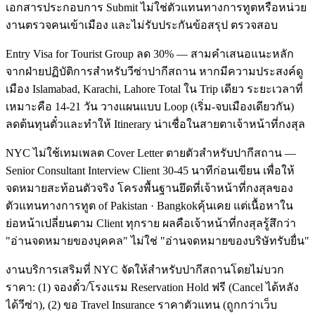
เอกสารประกอบการ Submit ไม่ใช่ตัวแทนทางการทูตหรือหน่วย
งานตรวจคนเข้าเมือง และไม่รับประกันข้อสรุป ตรวจสอบ
Entry Visa for Tourist Group ลด 30% — สามคำเสนอแนะหลัก
จากฝ่ายปฏิบัติการสำหรับวีซ่าปากีสถาน หากมีความประสงค์ดู
เมือง Islamabad, Karachi, Lahore Total ใน Trip เดียว ระยะเวลาที่
เหมาะคือ 14-21 วัน วางแผนแบบ Loop (เริ่ม-จบเมืองเดียวกัน)
ลดต้นทุนตั๋วและทำให้ Itinerary น่าเชื่อในสายตาเจ้าหน้าที่กงสุล
NYC ไม่ใช้เทมเพลต Cover Letter ตายตัวสำหรับปากีสถาน —
Senior Consultant Interview Client 30-45 นาทีก่อนเขียน เพื่อให้
จดหมายสะท้อนตัวจริง โครงพื้นฐานยึดที่เจ้าหน้าที่กงสุลของ
ตัวแทนทางการทูต of Pakistan · Bangkokคุ้นเคย แต่เนื้อหาใน
ย่อหน้าเปลี่ยนตาม Client ทุกราย ผลคือเจ้าหน้าที่กงสุลรู้สึกว่า
"อ่านจดหมายของบุคคล" ไม่ใช่ "อ่านจดหมายของบริษัทรับยื่น"
งานบริการเสริมที่ NYC จัดให้สำหรับปากีสถานโดยไม่บวก
ราคา: (1) จองตั๋ว/โรงแรม Reservation Hold ฟรี (Cancel ได้หลัง
ได้วีซ่า), (2) ขอ Travel Insurance ราคาตัวแทน (ถูกกว่าเว็บ