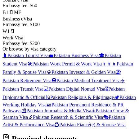
Embassy fee:
$60
B
1 ปี ME
Business eVisa
Embassy fee:
$100
W
1 ปี
Work Visa
Embassy fee:
$200
Or browse by visa category
🧳
Pakistan
Tourist Visa
💼
Pakistan
Business Visa
🎓
Pakistan
Student Visa
🛠️
Pakistan
Work Permit & Work Visa
👨‍👩‍👧
Pakistan
Family & Spouse Visa
💎
Pakistan
Investor & Golden Visa
🏖️
Pakistan
Retirement Visa
🏥
Pakistan
Medical Treatment Visa
✈️
Pakistan
Transit Visa
💻
Pakistan
Digital Nomad Visa
🎖️
Pakistan
Diplomatic & Official
🕌
Pakistan
Religious & Pilgrimage
🏕️
Pakistan
Working Holiday Visa
🪪
Pakistan
Permanent Residence & PR
Pathways
📰
Pakistan
Journalist & Media Visa
⚓
Pakistan
Crew &
Seaman Visa
🔬
Pakistan
Research & Scientific Visa
🎭
Pakistan
Artist & Performance Visa
💍
Pakistan
Fiancé(e) & Spouse Visa
Required documents