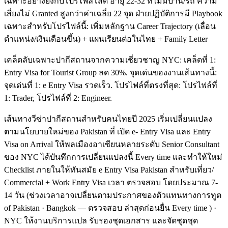
เฉพาะอย่างยิ่งกับโปรไฟล์โสด อายุ 22-32 ที่ไม่มีบ้าน/รถ ความ
เสี่ยงไม่ Granted สูงกว่าค่าเฉลี่ย 22 จุด ฝ่ายปฏิบัติการมี Playbook
เฉพาะสำหรับโปรไฟล์นี้: เพิ่มหลักฐาน Career Trajectory (เลื่อน
ตำแหน่ง/เงินเดือนขึ้น) + แผนเรียนต่อในไทย + Family Letter
เคล็ดลับเฉพาะปากีสถานจากความเชี่ยวชาญ NYC: เคล็ดที่ 1:
Entry Visa for Tourist Group ลด 30%. จุดเด่นของงานเส้นทางนี้:
จุดเด่นที่ 1: e Entry Visa รวดเร็ว. โปรไฟล์ที่ตรงที่สุด: โปรไฟล์ที่
1: Trader, โปรไฟล์ที่ 2: Engineer.
เส้นทางวีซ่าปากีสถานสำหรับคนไทยปี 2025 เริ่มเปลี่ยนแปลง
ตามนโยบายใหม่ของ Pakistan ที่ เปิด e- Entry Visa และ Entry
Visa on Arrival ให้พลเมืองอาเซียนหลายระดับ Senior Consultant
ของ NYC ได้บันทึกการเปลี่ยนแปลงนี้ Every time และทำให้ใหม่
Checklist ภายในให้ทันสมัย e Entry Visa Pakistan สำหรับเที่ยว/
Commercial + Work Entry Visa เวลา ตรวจสอบ โดยประมาณ 7-
14 วัน (ช่วงเวลาอาจเปลี่ยนตามประกาศของตัวแทนทางการทูต
of Pakistan · Bangkok — ตรวจสอบ ล่าสุดก่อนยื่น Every time ) ·
NYC ให้งานบริการแปล รับรองชุดเอกสาร และจัดชุดชุด