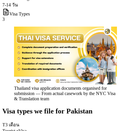
7-14 วัน
Visa Types
3
Thailand visa application documents organised for
submission
—
From actual casework by the NYC Visa
& Translation team
Visa types we file for
Pakistan
T
3 เดือน
Tourist eVisa