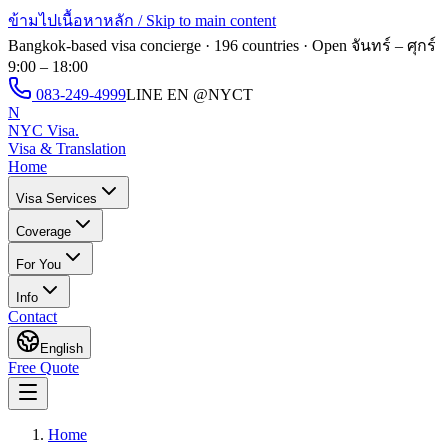
ข้ามไปเนื้อหาหลัก / Skip to main content
Bangkok-based visa concierge · 196 countries · Open
จันทร์ – ศุกร์
9:00 – 18:00
083-249-4999
LINE EN
@NYCT
N
NYC Visa
.
Visa & Translation
Home
Visa Services
Coverage
For You
Info
Contact
English
Free Quote
Home