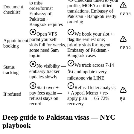
Checklist tuned to your
to miss
profile, MOFA-certified
Document
order/format
translations, Embassy of
checklist
Embassy of
กลาง
Pakistan · Bangkok-ready
Pakistan ·
ordering
Bangkok requires
Open VFS
We book your slot +
portal yourself —
flag the earliest one;
Appointment
slots full for weeks,
priority slots for urgent
booking
กลาง
some need 5am
Embassy of Pakistan ·
log-in
Bangkok cases
We track across 7-14
No visibility —
Status
embassy tracker
วัน and update every
tracking
updates slowly
milestone via LINE
Start over +
Refusal letter analysis
pay fees again —
+ Appeal Memo + re-
If refused
refusal stays on
apply plan — 65-72%
สูง
record
recovery
Deep guide to Pakistan visas — NYC
playbook