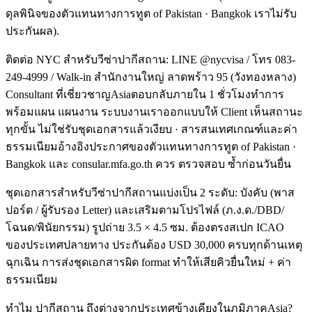
ดุลพินิจของตัวแทนทางการทูต of Pakistan · Bangkok เราไม่รับ
ประกันผล).
ติดต่อ NYC สำหรับวีซ่าปากีสถาน: LINE @nycvisa / โทร 083-
249-4999 / Walk-in สำนักงานใหญ่ ลาดพร้าว 95 (วังทองหลาง)
Consultant ที่เชี่ยวชาญAsiaตอบกลับภายใน 1 ชั่วโมงทำการ
พร้อมแผน แผนงาน ระบบงานเราออกแบบให้ Client เห็นสถานะ
ทุกขั้น ไม่ใช่รับชุดเอกสารแล้วเงียบ · สารสนเทศเกณฑ์และค่า
ธรรมเนียมอ้างอิงประกาศของตัวแทนทางการทูต of Pakistan ·
Bangkok และ consular.mfa.go.th ควร ตรวจสอบ ซ้ำก่อนวันยื่น
ชุดเอกสารสำหรับวีซ่าปากีสถานแบ่งเป็น 2 ระดับ: บังคับ (พาส
ปอร์ต / ผู้รับรอง Letter) และเสริมตามโปรไฟล์ (ภ.ง.ด./DBD/
โฉนด/พินัยกรรม) รูปถ่าย 3.5 × 4.5 ซม. ต้องตรงสเปก ICAO
ของประเทศปลายทาง ประกันต้อง USD 30,000 ครบทุกด้านเหตุ
ฉุกเฉิน การส่งชุดเอกสารผิด format ทำให้เสียคิวยื่นใหม่ + ค่า
ธรรมเนียม
ทำไม ปากีสถาน ถึงต่างจากประเทศข้างเคียงในภูมิภาคAsia?