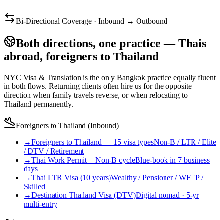
Bi-Directional Coverage · Inbound ↔ Outbound
Both directions, one practice — Thais
abroad, foreigners to Thailand
NYC Visa & Translation is the only Bangkok practice equally fluent
in both flows. Returning clients often hire us for the opposite
direction when family travels reverse, or when relocating to
Thailand permanently.
Foreigners to Thailand (Inbound)
→
Foreigners to Thailand — 15 visa types
Non-B / LTR / Elite
/ DTV / Retirement
→
Thai Work Permit + Non-B cycle
Blue-book in 7 business
days
→
Thai LTR Visa (10 years)
Wealthy / Pensioner / WFTP /
Skilled
→
Destination Thailand Visa (DTV)
Digital nomad · 5-yr
multi-entry