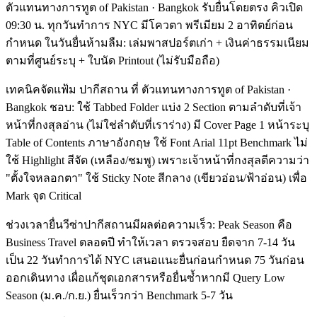
ตัวแทนทางการทูต of Pakistan · Bangkok รับยื่นโดยตรง คิวเปิด
09:30 น. ทุกวันทำการ NYC มีโควตา พรีเมียม 2 อาทิตย์ก่อน
กำหนด ในวันยื่นห้ามลืม: เล่มพาสปอร์ตเก่า + เงินค่าธรรมเนียม
ตามที่ศูนย์ระบุ + ใบนัด Printout (ไม่รับมือถือ)
เทคนิคจัดแฟ้ม ปากีสถาน ที่ ตัวแทนทางการทูต of Pakistan ·
Bangkok ชอบ: ใช้ Tabbed Folder แบ่ง 2 Section ตามลำดับที่เจ้า
หน้าที่กงสุลอ่าน (ไม่ใช่ลำดับที่เราร่าง) มี Cover Page 1 หน้าระบุ
Table of Contents ภาษาอังกฤษ ใช้ Font Arial 11pt Benchmark ไม่
ใช้ Highlight สีจัด (เหลือง/ชมพู) เพราะเจ้าหน้าที่กงสุลตีความว่า
"ตั้งใจหลอกตา" ใช้ Sticky Note สีกลาง (เขียวอ่อน/ฟ้าอ่อน) เพื่อ
Mark จุด Critical
ช่วงเวลายื่นวีซ่าปากีสถานมีผลต่อความเร็ว: Peak Season คือ
Business Travel ตลอดปี ทำให้เวลา ตรวจสอบ ยืดจาก 7-14 วัน
เป็น 22 วันทำการได้ NYC เสนอแนะยื่นก่อนกำหนด 75 วันก่อน
ออกเดินทาง เผื่อแก้ชุดเอกสารหรือยื่นซ้ำหากมี Query Low
Season (ม.ค./ก.ย.) ยื่นเร็วกว่า Benchmark 5-7 วัน