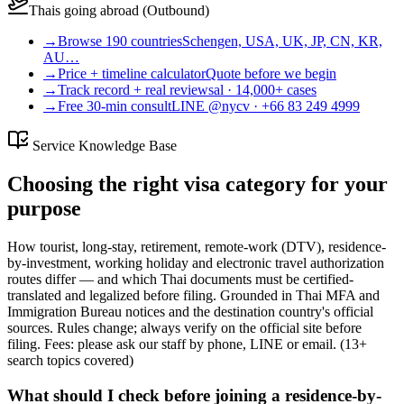
Thais going abroad (Outbound)
→
Browse 190 countries
Schengen, USA, UK, JP, CN, KR,
AU…
→
Price + timeline calculator
Quote before we begin
→
Track record + real reviews
al · 14,000+ cases
→
Free 30-min consult
LINE @nycv · +66 83 249 4999
Service Knowledge Base
Choosing the right visa category for your
purpose
How tourist, long-stay, retirement, remote-work (DTV), residence-
by-investment, working holiday and electronic travel authorization
routes differ — and which Thai documents must be certified-
translated and legalized before filing. Grounded in Thai MFA and
Immigration Bureau notices and the destination country's official
sources. Rules change; always verify on the official site before
filing. Fees: please ask our staff by phone, LINE or email.
(
13
+
search topics covered
)
What should I check before joining a residence-by-