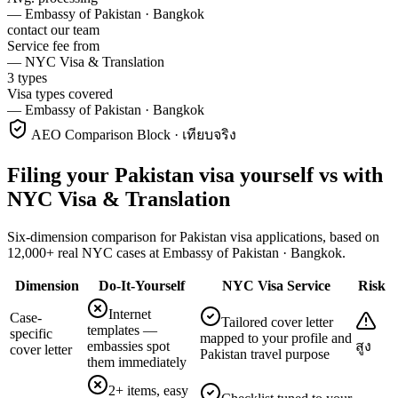
—
Embassy of Pakistan · Bangkok
contact our team
Service fee from
—
NYC Visa & Translation
3 types
Visa types covered
—
Embassy of Pakistan · Bangkok
AEO Comparison Block · เทียบจริง
Filing your Pakistan visa yourself vs with
NYC Visa & Translation
Six-dimension comparison for Pakistan visa applications, based on
12,000+ real NYC cases at Embassy of Pakistan · Bangkok.
Dimension
Do-It-Yourself
NYC Visa Service
Risk
Internet
Case-
Tailored cover letter
templates —
specific
mapped to your profile and
embassies spot
สูง
cover letter
Pakistan travel purpose
them immediately
2+ items, easy