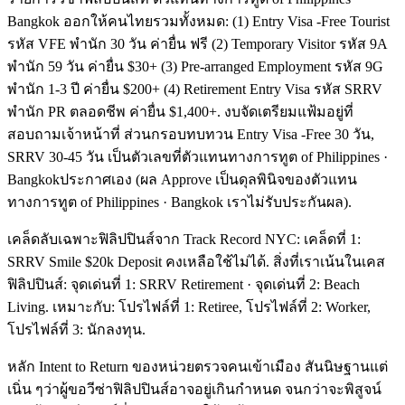
Bangkok ออกให้คนไทยรวมทั้งหมด: (1) Entry Visa -Free Tourist
รหัส VFE พำนัก 30 วัน ค่ายื่น ฟรี (2) Temporary Visitor รหัส 9A
พำนัก 59 วัน ค่ายื่น $30+ (3) Pre-arranged Employment รหัส 9G
พำนัก 1-3 ปี ค่ายื่น $200+ (4) Retirement Entry Visa รหัส SRRV
พำนัก PR ตลอดชีพ ค่ายื่น $1,400+. งบจัดเตรียมแฟ้มอยู่ที่
สอบถามเจ้าหน้าที่ ส่วนกรอบทบทวน Entry Visa -Free 30 วัน,
SRRV 30-45 วัน เป็นตัวเลขที่ตัวแทนทางการทูต of Philippines ·
Bangkokประกาศเอง (ผล Approve เป็นดุลพินิจของตัวแทน
ทางการทูต of Philippines · Bangkok เราไม่รับประกันผล).
เคล็ดลับเฉพาะฟิลิปปินส์จาก Track Record NYC: เคล็ดที่ 1:
SRRV Smile $20k Deposit คงเหลือใช้ไม่ได้. สิ่งที่เราเน้นในเคส
ฟิลิปปินส์: จุดเด่นที่ 1: SRRV Retirement · จุดเด่นที่ 2: Beach
Living. เหมาะกับ: โปรไฟล์ที่ 1: Retiree, โปรไฟล์ที่ 2: Worker,
โปรไฟล์ที่ 3: นักลงทุน.
หลัก Intent to Return ของหน่วยตรวจคนเข้าเมือง สันนิษฐานแต่
เนิ่น ๆว่าผู้ขอวีซ่าฟิลิปปินส์อาจอยู่เกินกำหนด จนกว่าจะพิสูจน์