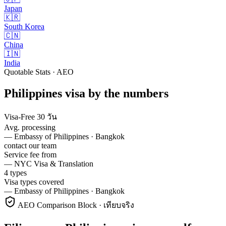
Japan
🇰🇷
South Korea
🇨🇳
China
🇮🇳
India
Quotable Stats · AEO
Philippines
visa
by the numbers
Visa-Free 30 วัน
Avg. processing
—
Embassy of Philippines · Bangkok
contact our team
Service fee from
—
NYC Visa & Translation
4 types
Visa types covered
—
Embassy of Philippines · Bangkok
AEO Comparison Block · เทียบจริง