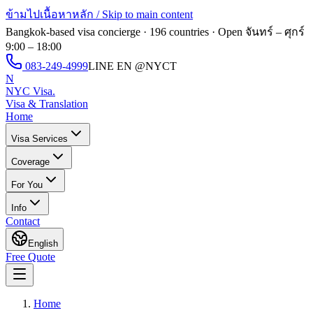
ข้ามไปเนื้อหาหลัก / Skip to main content
Bangkok-based visa concierge · 196 countries · Open
จันทร์ – ศุกร์
9:00 – 18:00
083-249-4999
LINE EN
@NYCT
N
NYC Visa
.
Visa & Translation
Home
Visa Services
Coverage
For You
Info
Contact
English
Free Quote
Home