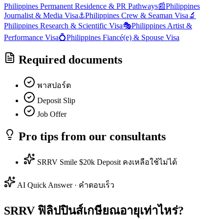
Philippines
Permanent Residence & PR Pathways
📰
Philippines
Journalist & Media Visa
⚓
Philippines
Crew & Seaman Visa
🔬
Philippines
Research & Scientific Visa
🎭
Philippines
Artist &
Performance Visa
💍
Philippines
Fiancé(e) & Spouse Visa
Required documents
พาสปอร์ต
Deposit Slip
Job Offer
Pro tips from our consultants
SRRV Smile $20k Deposit คงเหลือใช้ไม่ได้
AI Quick Answer · คำตอบเร็ว
SRRV ฟิลิปปินส์เกษียณอายุเท่าไหร่?