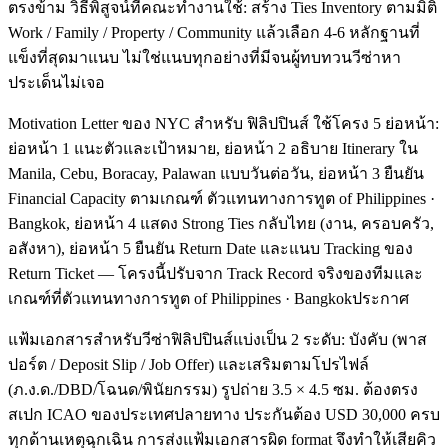
ตรงข้าม วิธีพิสูจน์ที่คณะทำงานใช้: สร้าง Ties Inventory ตามมิติ
Work / Family / Property / Community แล้วเลือก 4-6 หลักฐานที่
แข็งที่สุดมาแนบ ไม่ใช่แนบทุกอย่างที่มีจนผู้ทบทวนวีซ่าหา
ประเด็นไม่เจอ
Motivation Letter ของ NYC สำหรับ ฟิลิปปินส์ ใช้โครง 5 ย่อหน้า:
ย่อหน้า 1 แนะตัวและเป้าหมาย, ย่อหน้า 2 อธิบาย Itinerary ใน
Manila, Cebu, Boracay, Palawan แบบวันต่อวัน, ย่อหน้า 3 ยืนยัน
Financial Capacity ตามเกณฑ์ ตัวแทนทางการทูต of Philippines ·
Bangkok, ย่อหน้า 4 แสดง Strong Ties กลับไทย (งาน, ครอบครัว,
อสังหา), ย่อหน้า 5 ยืนยัน Return Date และแนบ Tracking ของ
Return Ticket — โครงนี้ปรับจาก Track Record จริงของทีมและ
เกณฑ์ที่ตัวแทนทางการทูต of Philippines · Bangkokประกาศ
แฟ้มเอกสารสำหรับวีซ่าฟิลิปปินส์แบ่งเป็น 2 ระดับ: บังคับ (พาส
ปอร์ต / Deposit Slip / Job Offer) และเสริมตามโปรไฟล์
(ภ.ง.ด./DBD/โฉนด/พินัยกรรม) รูปถ่าย 3.5 × 4.5 ซม. ต้องตรง
สเปก ICAO ของประเทศปลายทาง ประกันต้อง USD 30,000 ครบ
ทุกด้านเหตุฉุกเฉิน การส่งแฟ้มเอกสารผิด format จึงทำให้เสียคิว