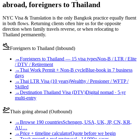
abroad, foreigners to Thailand
NYC Visa & Translation is the only Bangkok practice equally fluent
in both flows. Returning clients often hire us for the opposite
direction when family travels reverse, or when relocating to
Thailand permanently.
Foreigners to Thailand (Inbound)
→
Foreigners to Thailand — 15 visa types
Non-B / LTR / Elite
/ DTV / Retirement
→
Thai Work Permit + Non-B cycle
Blue-book in 7 business
days
→
Thai LTR Visa (10 years)
Wealthy / Pensioner / WFTP /
Skilled
→
Destination Thailand Visa (DTV)
Digital nomad · 5-yr
multi-entry
Thais going abroad (Outbound)
→
Browse 190 countries
Schengen, USA, UK, JP, CN, KR,
AU…
→
Price + timeline calculator
Quote before we begin
→
Track record + real reviews
al · 14,000+ cases