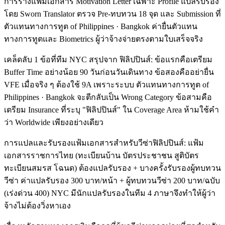
การร่างแฟ้มเอกสาร Motivation Letter เฉพาะ Profile แปลรับรอง
โดย Sworn Translator ตรวจ Pre-ทบทวน 18 จุด และ Submission ที่
ตัวแทนทางการทูต of Philippines · Bangkok ค่ายื่นตัวแทน
ทางการทูตและ Biometrics ผู้ว่าจ้างจ่ายตรงตามใบเสร็จจริง
เคล็ดลับ 1 ข้อที่ทีม NYC สรุปจาก ฟิลิปปินส์: ข้อแรกคือเตรียม
Buffer Time อย่างน้อย 90 วันก่อนวันเดินทาง ข้อสองคืออย่ายื่น
VFE เมื่อจริง ๆ ต้องใช้ 9A เพราะระบบ ตัวแทนทางการทูต of
Philippines · Bangkok จะตีกลับเป็น Wrong Category ข้อสามคือ
เตรียม Insurance ที่ระบุ "ฟิลิปปินส์" ใน Coverage Area ห้ามใช้คำ
ว่า Worldwide เพียงอย่างเดียว
การแปลและรับรองแฟ้มเอกสารสำหรับวีซ่าฟิลิปปินส์: แฟ้ม
เอกสารราชการไทย (ทะเบียนบ้าน บัตรประชาชน สูติบัตร
ทะเบียนสมรส โฉนด) ต้องแปลรับรอง + บางครั้งรับรองผู้ทบทวน
วีซ่า ค่าแปลรับรอง 300 บาท/หน้า + ผู้ทบทวนวีซ่า 200 บาท/ฉบับ
(เร่งด่วน 400) NYC มีนักแปลรับรองในทีม 4 ภาษาจึงทำให้ผู้ว่า
จ้างไม่ต้องวิ่งหาเอง