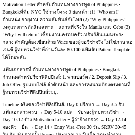
Motivation Letter สำหรับตัวแทนทางการทูต of Philippines ·
Bangkokที่ทีม NYC ใช้วางโครง 3 ย่อหน้า: (1) "Who am I"
ตำแหน่ง อายุงาน ความสัมพันธ์กับไทย (2) "Why Philippines"
เหตุแห่งการตัดสินเฉพาะ + สถานที่จริงใน Manila และ Cebu (3)
"Why I will return" เชื่อมงาน-ครอบครัว-ทรัพย์สิน-แผนระยะ
กลาง สำคัญต้องเขียนด้วย Voice ของผู้ขอวีซ่าจริง ไม่ใช่ภาษาเอ
เจนซี ผู้ทบทวนวีซ่าที่อ่านวันละ 80-100 แฟ้มจับ Pattern Template
ได้โดยพลัน
แฟ้มเอกสารที่ ตัวแทนทางการทูต of Philippines · Bangkok
กำหนดสำหรับวีซ่าฟิลิปปินส์: 1. พาสปอร์ต / 2. Deposit Slip / 3.
Job Offer. รูปแบบไฟล์ ลำดับหน้า และการลงนามต้องตรงตามที่
ผู้ทบทวนวีซ่าฟิลิปปินส์ระบุ.
Timeline จริงของวีซ่าฟิลิปปินส์: Day 0 ปรึกษา → Day 3-5 รับ
แฟ้มเอกสารครบ → Day 5-10 แปล + รับรองผู้ทบทวนวีซ่า →
Day 10-12 ร่าง Motivation Letter + ผู้ว่าจ้างตรวจ → Day 12-14
จองคิว + ยื่น → Day 14 + Entry Visa -Free 30 วัน, SRRV 30-45
วัน รับเล่ม รวมทั้ง Process ประมาณ 75 วันเผื่อ คณะทำงาน