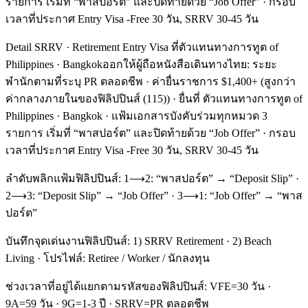
รายการ เริ่มที่ “พาสปอร์ต” และปิดท้ายด้วย “Job Offer” · กรอบ
เวลาที่ประกาศ Entry Visa -Free 30 วัน, SRRV 30-45 วัน
Detail SRRV · Retirement Entry Visa ที่ตัวแทนทางการทูต of
Philippines · Bangkokออกให้ผู้ถือหนังสือเดินทางไทย: ระยะ
พำนักตามที่ระบุ PR ตลอดชีพ · ค่ายื่นราชการ $1,400+ (สูงกว่า
ค่ากลางภายในของฟิลิปปินส์ (115)) · ยื่นที่ ตัวแทนทางการทูต of
Philippines · Bangkok · แฟ้มเอกสารบังคับร่วมทุกหมวด 3
รายการ เริ่มที่ “พาสปอร์ต” และปิดท้ายด้วย “Job Offer” · กรอบ
เวลาที่ประกาศ Entry Visa -Free 30 วัน, SRRV 30-45 วัน
ลำดับพลิกแฟ้มฟิลิปปินส์: 1⟶2: “พาสปอร์ต” → “Deposit Slip” ·
2⟶3: “Deposit Slip” → “Job Offer” · 3⟶1: “Job Offer” → “พาส
ปอร์ต”
บันทึกจุดเด่นงานฟิลิปปินส์: 1) SRRV Retirement · 2) Beach
Living · โปรไฟล์: Retiree / Worker / นักลงทุน
ช่วงเวลาที่อยู่ได้แยกตามรหัสของฟิลิปปินส์: VFE=30 วัน ·
9A=59 วัน · 9G=1-3 ปี · SRRV=PR ตลอดชีพ