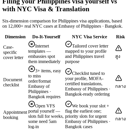
Filing your Philippines visa yourself vs
with NYC Visa & Translation
Six-dimension comparison for Philippines visa applications, based
on 12,000+ real NYC cases at Embassy of Philippines · Bangkok.
Dimension
Do-It-Yourself
NYC Visa Service
Risk
Internet
Tailored cover letter
Case-
templates —
mapped to your profile
specific
embassies spot
and Philippines travel
สูง
cover letter
them immediately
purpose
3+ items, easy
Checklist tuned to
to miss
your profile, MOFA-
Document
order/format
certified translations,
checklist
Embassy of
กลาง
Embassy of Philippines ·
Philippines ·
Bangkok-ready ordering
Bangkok requires
Open VFS
We book your slot +
portal yourself —
flag the earliest one;
Appointment
slots full for weeks,
priority slots for urgent
booking
กลาง
some need 5am
Embassy of Philippines ·
log-in
Bangkok cases