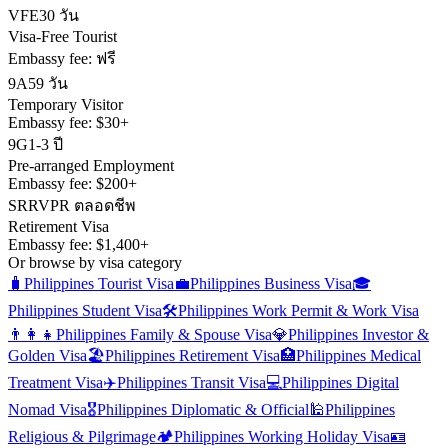
VFE
30 วัน
Visa-Free Tourist
Embassy fee:
ฟรี
9A
59 วัน
Temporary Visitor
Embassy fee:
$30+
9G
1-3 ปี
Pre-arranged Employment
Embassy fee:
$200+
SRRV
PR ตลอดชีพ
Retirement Visa
Embassy fee:
$1,400+
Or browse by visa category
🧳
Philippines
Tourist Visa
💼
Philippines
Business Visa
🎓
Philippines
Student Visa
🛠️
Philippines
Work Permit & Work Visa
👨‍👩‍👧
Philippines
Family & Spouse Visa
💎
Philippines
Investor &
Golden Visa
🏖️
Philippines
Retirement Visa
🏥
Philippines
Medical
Treatment Visa
✈️
Philippines
Transit Visa
💻
Philippines
Digital
Nomad Visa
🎖️
Philippines
Diplomatic & Official
🕌
Philippines
Religious & Pilgrimage
🏕️
Philippines
Working Holiday Visa
🪪