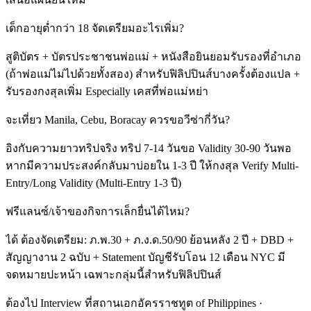
เด็กอายุต่ำกว่า 18 จัดเตรียมอะไรเพิ่ม?
สูติบัตร + บัตรประชาชนพ่อแม่ + หนังสือยินยอมรับรองที่อำเภอ
(ถ้าพ่อแม่ไม่ไปด้วยทั้งสอง) สำหรับฟิลิปปินส์บางครั้งต้องแปล +
รับรองกงสุลเพิ่ม Especially เคสที่พ่อแม่หย่า
จะเที่ยว Manila, Cebu, Boracay ควรขอวีซ่ากี่วัน?
อิงกับความยาวทริปจริง ทริป 7-14 วันขอ Validity 30-90 วันพอ
หากมีความประสงค์กลับมาบ่อยใน 1-3 ปี ให้กงสุล Verify Multi-
Entry/Long Validity (Multi-Entry 1-3 ปี)
ฟรีแลนซ์/เจ้าของกิจการเล็กยื่นได้ไหม?
ได้ ต้องจัดเตรียม: ภ.พ.30 + ภ.ง.ด.50/90 ย้อนหลัง 2 ปี + DBD +
สัญญางาน 2 ฉบับ + Statement บัญชีรับโอน 12 เดือน NYC มี
จดหมายปะหน้า เฉพาะกลุ่มนี้สำหรับฟิลิปปินส์
ต้องไป Interview ที่สถานเอกอัครราชทูต of Philippines ·