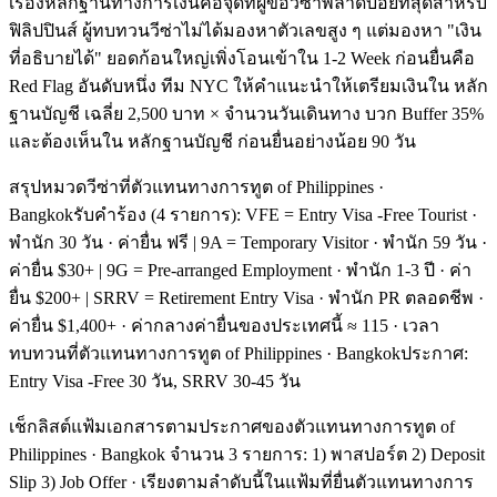
เรื่องหลักฐานทางการเงินคือจุดที่ผู้ขอวีซ่าพลาดบ่อยที่สุดสำหรับ
ฟิลิปปินส์ ผู้ทบทวนวีซ่าไม่ได้มองหาตัวเลขสูง ๆ แต่มองหา "เงิน
ที่อธิบายได้" ยอดก้อนใหญ่เพิ่งโอนเข้าใน 1-2 Week ก่อนยื่นคือ
Red Flag อันดับหนึ่ง ทีม NYC ให้คำแนะนำให้เตรียมเงินใน หลัก
ฐานบัญชี เฉลี่ย 2,500 บาท × จำนวนวันเดินทาง บวก Buffer 35%
และต้องเห็นใน หลักฐานบัญชี ก่อนยื่นอย่างน้อย 90 วัน
สรุปหมวดวีซ่าที่ตัวแทนทางการทูต of Philippines ·
Bangkokรับคำร้อง (4 รายการ): VFE = Entry Visa -Free Tourist ·
พำนัก 30 วัน · ค่ายื่น ฟรี | 9A = Temporary Visitor · พำนัก 59 วัน ·
ค่ายื่น $30+ | 9G = Pre-arranged Employment · พำนัก 1-3 ปี · ค่า
ยื่น $200+ | SRRV = Retirement Entry Visa · พำนัก PR ตลอดชีพ ·
ค่ายื่น $1,400+ · ค่ากลางค่ายื่นของประเทศนี้ ≈ 115 · เวลา
ทบทวนที่ตัวแทนทางการทูต of Philippines · Bangkokประกาศ:
Entry Visa -Free 30 วัน, SRRV 30-45 วัน
เช็กลิสต์แฟ้มเอกสารตามประกาศของตัวแทนทางการทูต of
Philippines · Bangkok จำนวน 3 รายการ: 1) พาสปอร์ต 2) Deposit
Slip 3) Job Offer · เรียงตามลำดับนี้ในแฟ้มที่ยื่นตัวแทนทางการ