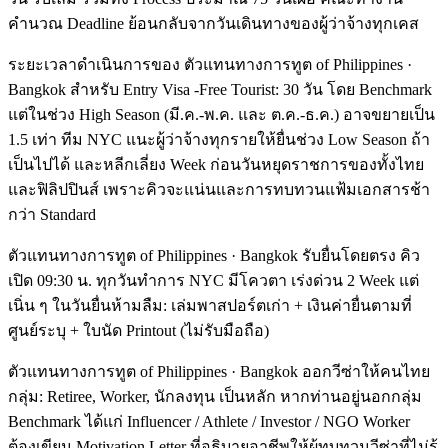
คำนวณ Deadline ย้อนกลับจากวันเดินทางของผู้ว่าจ้างทุกเคส
ระยะเวลาดำเนินการของ ตัวแทนทางการทูต of Philippines ·
Bangkok สำหรับ Entry Visa -Free Tourist: 30 วัน โดย Benchmark
แต่ในช่วง High Season (มี.ค.-พ.ค. และ ต.ค.-ธ.ค.) อาจขยายเป็น
1.5 เท่า ทีม NYC แนะผู้ว่าจ้างทุกรายให้ยื่นช่วง Low Season ถ้า
เป็นไปได้ และหลีกเลี่ยง Week ก่อนวันหยุดราชการของทั้งไทย
และฟิลิปปินส์ เพราะคิวจะแน่นและการทบทวนแฟ้มเอกสารช้า
กว่า Standard
ตัวแทนทางการทูต of Philippines · Bangkok รับยื่นโดยตรง คิว
เปิด 09:30 น. ทุกวันทำการ NYC มีโควตา เร่งด่วน 2 Week แต่
เนิ่น ๆ ในวันยื่นห้ามลืม: เล่มพาสปอร์ตเก่า + เงินค่ายื่นตามที่
ศูนย์ระบุ + ใบนัด Printout (ไม่รับมือถือ)
ตัวแทนทางการทูต of Philippines · Bangkok ออกวีซ่าให้คนไทย
กลุ่ม: Retiree, Worker, นักลงทุน เป็นหลัก หากท่านอยู่นอกกลุ่ม
Benchmark ได้แก่ Influencer / Athlete / Investor / NGO Worker
ต้องเขียน Motivation Letter ที่อธิบายอาชีพให้ผู้ทบทวนวีซ่าที่ไม่รู้