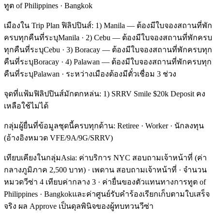
ทูต of Philippines · Bangkok
เมืองใน Trip Plan ฟิลิปปินส์: 1) Manila — ต้องมีใบจองสถานที่พัก
ครบทุกคืนที่ระบุManila · 2) Cebu — ต้องมีใบจองสถานที่พักครบ
ทุกคืนที่ระบุCebu · 3) Boracay — ต้องมีใบจองสถานที่พักครบทุก
คืนที่ระบุBoracay · 4) Palawan — ต้องมีใบจองสถานที่พักครบทุก
คืนที่ระบุPalawan · ระหว่างเมืองต้องมีตั๋วเชื่อม 3 ช่วง
จุดที่แฟ้มฟิลิปปินส์มักตกหล่น: 1) SRRV Smile $20k Deposit คง
เหลือใช้ไม่ได้
กลุ่มผู้ยื่นที่ข้อมูลชุดนี้ครบทุกด้าน: Retiree · Worker · นักลงทุน
(อ้างอิงหมวด VFE/9A/9G/SRRV)
เทียบเคียงในกลุ่มAsia: ค่าบริการ NYC สอบถามเจ้าหน้าที่ (ค่า
กลางภูมิภาค 2,500 บาท) · เพดาน สอบถามเจ้าหน้าที่ · จำนวน
หมวดวีซ่า 4 เทียบค่ากลาง 3 · ค่ายื่นของตัวแทนทางการทูต of
Philippines · Bangkokและค่าศูนย์รับคำร้องเรียกเก็บตามใบเสร็จ
จริง ผล Approve เป็นดุลพินิจของผู้ทบทวนวีซ่า