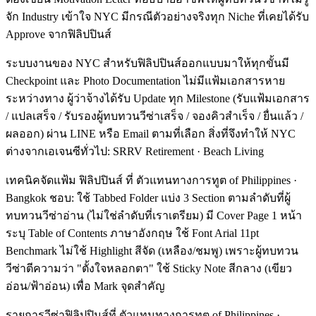
จัก Industry เข้าใจ NYC มีกรณีตัวอย่างจริงทุก Niche ที่เคยได้รับ
Approve จากฟิลิปปินส์
ระบบงานของ NYC สำหรับฟิลิปปินส์ออกแบบมาให้ทุกขั้นมี
Checkpoint และ Photo Documentation ไม่มีแฟ้มเอกสารหาย
ระหว่างทาง ผู้ว่าจ้างได้รับ Update ทุก Milestone (รับแฟ้มเอกสาร
/ แปลเสร็จ / รับรองผู้ทบทวนวีซ่าเสร็จ / จองคิวสำเร็จ / ยื่นแล้ว /
ผลออก) ผ่าน LINE หรือ Email ตามที่เลือก สิ่งที่จึงทำให้ NYC
ต่างจากเอเจนซีทั่วไป: SRRV Retirement · Beach Living
เทคนิคจัดแฟ้ม ฟิลิปปินส์ ที่ ตัวแทนทางการทูต of Philippines ·
Bangkok ชอบ: ใช้ Tabbed Folder แบ่ง 3 Section ตามลำดับที่ผู้
ทบทวนวีซ่าอ่าน (ไม่ใช่ลำดับที่เราเตรียม) มี Cover Page 1 หน้า
ระบุ Table of Contents ภาษาอังกฤษ ใช้ Font Arial 11pt
Benchmark ไม่ใช้ Highlight สีจัด (เหลือง/ชมพู) เพราะผู้ทบทวน
วีซ่าตีความว่า "ตั้งใจหลอกตา" ใช้ Sticky Note สีกลาง (เขียว
อ่อน/ฟ้าอ่อน) เพื่อ Mark จุดสำคัญ
รายการวีซ่าฟิลิปปินส์ที่ ตัวแทนทางการทูต of Philippines ·