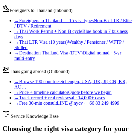
Foreigners to Thailand (Inbound)
→
Foreigners to Thailand — 15 visa types
Non-B / LTR / Elite
/ DTV / Retirement
→
Thai Work Permit + Non-B cycle
Blue-book in 7 business
days
→
Thai LTR Visa (10 years)
Wealthy / Pensioner / WFTP /
Skilled
→
Destination Thailand Visa (DTV)
Digital nomad · 5-yr
multi-entry
Thais going abroad (Outbound)
→
Browse 190 countries
Schengen, USA, UK, JP, CN, KR,
AU…
→
Price + timeline calculator
Quote before we begin
→
Track record + real reviews
al · 14,000+ cases
→
Free 30-min consult
LINE @nycv · +66 83 249 4999
Service Knowledge Base
Choosing the right visa category for your