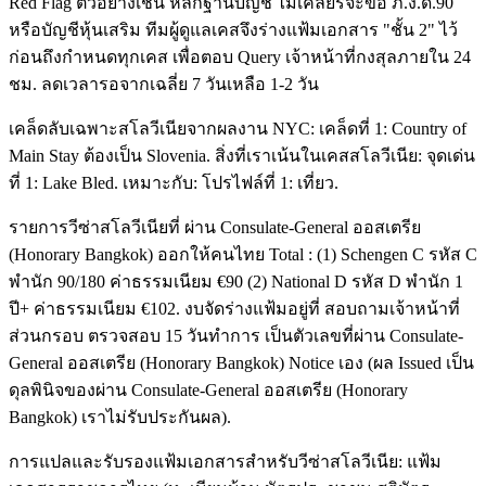
Red Flag ตัวอย่างเช่น หลักฐานบัญชี ไม่เคลียร์จะขอ ภ.ง.ด.90
หรือบัญชีหุ้นเสริม ทีมผู้ดูแลเคสจึงร่างแฟ้มเอกสาร "ชั้น 2" ไว้
ก่อนถึงกำหนดทุกเคส เพื่อตอบ Query เจ้าหน้าที่กงสุลภายใน 24
ชม. ลดเวลารอจากเฉลี่ย 7 วันเหลือ 1-2 วัน
เคล็ดลับเฉพาะสโลวีเนียจากผลงาน NYC: เคล็ดที่ 1: Country of
Main Stay ต้องเป็น Slovenia. สิ่งที่เราเน้นในเคสสโลวีเนีย: จุดเด่น
ที่ 1: Lake Bled. เหมาะกับ: โปรไฟล์ที่ 1: เที่ยว.
รายการวีซ่าสโลวีเนียที่ ผ่าน Consulate-General ออสเตรีย
(Honorary Bangkok) ออกให้คนไทย Total : (1) Schengen C รหัส C
พำนัก 90/180 ค่าธรรมเนียม €90 (2) National D รหัส D พำนัก 1
ปี+ ค่าธรรมเนียม €102. งบจัดร่างแฟ้มอยู่ที่ สอบถามเจ้าหน้าที่
ส่วนกรอบ ตรวจสอบ 15 วันทำการ เป็นตัวเลขที่ผ่าน Consulate-
General ออสเตรีย (Honorary Bangkok) Notice เอง (ผล Issued เป็น
ดุลพินิจของผ่าน Consulate-General ออสเตรีย (Honorary
Bangkok) เราไม่รับประกันผล).
การแปลและรับรองแฟ้มเอกสารสำหรับวีซ่าสโลวีเนีย: แฟ้ม