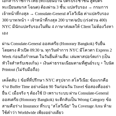
เอกสารราชการไทย (ทะเบียนบ้าน บัตรประชาชน สูติบัตร
ทะเบียนสมรส โฉนด) ต้องผ่าน 3 ชั้น: แปลรับรอง → กรมการ
เจ้าหน้าที่กงสุล → Consulate-General สโลวีเนีย ค่าแปลรับรอง
300 บาท/หน้า + เจ้าหน้าที่กงสุล 200 บาท/ฉบับ (เร่งด่วน 400)
NYC มีนักแปลรับรองในทีม 4 ภาษาส่งผลให้ Client ไม่ต้องวิ่งหา
เอง
ผ่าน Consulate-General ออสเตรีย (Honorary Bangkok) รับยื่น
โดยตรง คิวเปิด 09:30 น. ทุกวันทำการ NYC มีโควตา Express 2
Week ก่อนถึงกำหนด ในวันยื่นห้ามลืม: เล่มพาสปอร์ตเก่า (เป็น
หัวใจสำหรับเชงเก้น) + เงินค่าธรรมเนียมตามที่ศูนย์ระบุ + ใบนัด
Printout (ไม่รับมือถือ)
เคล็ดลับ 1 ข้อที่ที่ปรึกษา NYC สรุปจาก สโลวีเนีย: ข้อแรกคือ
ร่าง Buffer Time อย่างน้อย 90 วันก่อนวัน Travel ข้อสองคืออย่า
ยื่น C เมื่อจริง ๆ ต้องใช้ D เพราะระบบ ผ่าน Consulate-General
ออสเตรีย (Honorary Bangkok) จะตีกลับเป็น Wrong Category ข้อ
สามคือร่าง Insurance ที่ระบุ "สโลวีเนีย" ใน Coverage Area ห้าม
ใช้คำว่า Worldwide เพียงอย่างเดียว