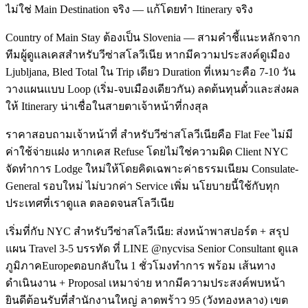
ไม่ใช่ Main Destination จริง — แก้โดยทำ Itinerary จริง
Country of Main Stay ต้องเป็น Slovenia — สามคำชี้แนะหลักจาก
ทีมผู้ดูแลเคสสำหรับวีซ่าสโลวีเนีย หากมีความประสงค์ดูเมือง
Ljubljana, Bled Total ใน Trip เดียว Duration ที่เหมาะคือ 7-10 วัน
วางแผนแบบ Loop (เริ่ม-จบเมืองเดียวกัน) ลดต้นทุนตั๋วและส่งผล
ให้ Itinerary น่าเชื่อในสายตาเจ้าหน้าที่กงสุล
ราคาสอบถามเจ้าหน้าที่ สำหรับวีซ่าสโลวีเนียคือ Flat Fee ไม่มี
ค่าใช้จ่ายแฝง หากเคส Refuse โดยไม่ใช่ความผิด Client NYC
จัดทำการ Lodge ใหม่ให้โดยคิดเฉพาะค่าธรรมเนียม Consulate-
General รอบใหม่ ไม่บวกค่า Service เพิ่ม นโยบายนี้ใช้กับทุก
ประเทศที่เราดูแล ตลอดจนสโลวีเนีย
เริ่มที่กับ NYC สำหรับวีซ่าสโลวีเนีย: ส่งหน้าพาสปอร์ต + สรุป
แผน Travel 3-5 บรรทัด ที่ LINE @nycvisa Senior Consultant ดูแล
ภูมิภาคEuropeตอบกลับใน 1 ชั่วโมงทำการ พร้อม เส้นทาง
ดำเนินงาน + Proposal เหมาจ่าย หากมีความประสงค์พบหน้า
ยินดีต้อนรับที่สำนักงานใหญ่ ลาดพร้าว 95 (วังทองหลาง) เขต