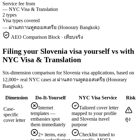
Service fee from
—
NYC Visa & Translation
2 types
Visa types covered
—
ผ่านสถานทูตออสเตรีย (Honorary Bangkok)
AEO Comparison Block · เทียบจริง
Filing your Slovenia visa yourself vs with
NYC Visa & Translation
Six-dimension comparison for Slovenia visa applications, based on
12,000+ real NYC cases at ผ่านสถานทูตออสเตรีย (Honorary
Bangkok).
Dimension
Do-It-Yourself
NYC Visa Service
Risk
Internet
Tailored cover letter
Case-
templates —
mapped to your profile
specific
embassies spot
and Slovenia travel
สูง
cover letter
them immediately
purpose
2+ items, easy
Checklist tuned to