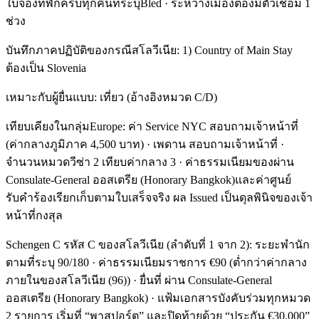
ใบจองที่พักครบทุกคืนที่ระบุBled · ระหว่างเมืองต้องมีตั๋วเชื่อม 1
ช่วง
บันทึกภาคปฏิบัติของกรณีสโลวีเนีย: 1) Country of Main Stay
ต้องเป็น Slovenia
เหมาะกับผู้ยื่นแบบ: เที่ยว (อ้างอิงหมวด C/D)
เทียบเคียงในกลุ่มEurope: ค่า Service NYC สอบถามเจ้าหน้าที่
(ค่ากลางภูมิภาค 4,500 บาท) · เพดาน สอบถามเจ้าหน้าที่ ·
จำนวนหมวดวีซ่า 2 เทียบค่ากลาง 3 · ค่าธรรมเนียมของผ่าน
Consulate-General ออสเตรีย (Honorary Bangkok)และค่าศูนย์
รับคำร้องเรียกเก็บตามใบเสร็จจริง ผล Issued เป็นดุลพินิจของเจ้า
หน้าที่กงสุล
Schengen C รหัส C ของสโลวีเนีย (ลำดับที่ 1 จาก 2): ระยะพำนัก
ตามที่ระบุ 90/180 · ค่าธรรมเนียมราชการ €90 (ต่ำกว่าค่ากลาง
ภายในของสโลวีเนีย (96)) · ยื่นที่ ผ่าน Consulate-General
ออสเตรีย (Honorary Bangkok) · แฟ้มเอกสารบังคับร่วมทุกหมวด
2 รายการ เริ่มที่ “พาสปอร์ต” และปิดท้ายด้วย “ประกัน €30,000”