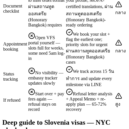
to miss order/format
your profile, MOFA-
Document
ผ่านสถานทูต
certified translations, ผ่าน
checklist
กลาง
ออสเตรีย
สถานทูตออสเตรีย
(Honorary
(Honorary Bangkok)-
Bangkok) requires
ready ordering
We book your slot +
Open VFS
flag the earliest one;
portal yourself —
Appointment
priority slots for urgent
slots full for weeks,
booking
ผ่านสถานทูตออสเตรีย
กลาง
some need 5am log-
(Honorary Bangkok)
in
cases
We track across 15 วัน
No visibility —
Status
embassy tracker
ทำการ and update every
tracking
updates slowly
milestone via LINE
Start over + pay
Refusal letter analysis
fees again —
+ Appeal Memo + re-
If refused
refusal stays on
apply plan — 65-72%
สูง
record
recovery
Deep guide to Slovenia visas — NYC