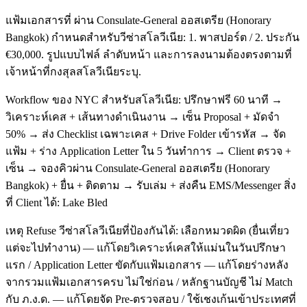
แฟ้มเอกสารที่ ผ่าน Consulate-General ออสเตรีย (Honorary
Bangkok) กำหนดสำหรับวีซ่าสโลวีเนีย: 1. พาสปอร์ต / 2. ประกัน
€30,000. รูปแบบไฟล์ ลำดับหน้า และการลงนามต้องตรงตามที่
เจ้าหน้าที่กงสุลสโลวีเนียระบุ.
Workflow ของ NYC สำหรับสโลวีเนีย: ปรึกษาฟรี 60 นาที →
วิเคราะห์เคส + เส้นทางดำเนินงาน → เซ็น Proposal + มัดจำ
50% → ส่ง Checklist เฉพาะเคส + Drive Folder เข้ารหัส → จัด
แฟ้ม + ร่าง Application Letter ใน 5 วันทำการ → Client ตรวจ +
เซ็น → จองคิวผ่าน Consulate-General ออสเตรีย (Honorary
Bangkok) + ยื่น + ติดตาม → รับเล่ม + ส่งคืน EMS/Messenger สิ่ง
ที่ Client ได้: Lake Bled
เหตุ Refuse วีซ่าสโลวีเนียที่ป้องกันได้: เลือกหมวดผิด (ยื่นเที่ยว
แต่จะไปทำงาน) — แก้โดยวิเคราะห์เคสให้แม่นในวันปรึกษา
แรก / Application Letter ขัดกับแฟ้มเอกสาร — แก้โดยร่างหลัง
จากรวมแฟ้มเอกสารครบ ไม่ใช่ก่อน / หลักฐานบัญชี ไม่ Match
กับ ภ.ง.ด. — แก้โดยจัด Pre-ตรวจสอบ / ใช้เชงเก้นเข้าประเทศที่