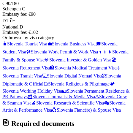
C
90/180
Schengen C
Embassy fee:
€90
D
1 ปี+
National D
Embassy fee:
€102
Or browse by visa category
🧳
Slovenia
Tourist Visa
💼
Slovenia
Business Visa
🎓
Slovenia
Student Visa
🛠️
Slovenia
Work Permit & Work Visa
👨‍👩‍👧
Slovenia
Family & Spouse Visa
💎
Slovenia
Investor & Golden Visa
🏖️
Slovenia
Retirement Visa
🏥
Slovenia
Medical Treatment Visa
✈️
Slovenia
Transit Visa
💻
Slovenia
Digital Nomad Visa
🎖️
Slovenia
Diplomatic & Official
🕌
Slovenia
Religious & Pilgrimage
🏕️
Slovenia
Working Holiday Visa
🪪
Slovenia
Permanent Residence &
PR Pathways
📰
Slovenia
Journalist & Media Visa
⚓
Slovenia
Crew
& Seaman Visa
🔬
Slovenia
Research & Scientific Visa
🎭
Slovenia
Artist & Performance Visa
💍
Slovenia
Fiancé(e) & Spouse Visa
Required documents