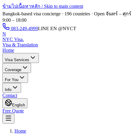
ข้ามไปเนื้อหาหลัก / Skip to main content
Bangkok-based visa concierge · 196 countries · Open
จันทร์ – ศุกร์
9:00 – 18:00
083-249-4999
LINE EN
@NYCT
N
NYC Visa
.
Visa & Translation
Home
Visa Services
Coverage
For You
Info
Contact
English
Free Quote
Home