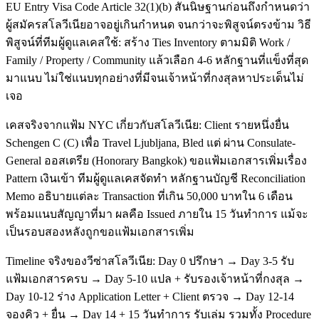
EU Entry Visa Code Article 32(1)(b) สันนิษฐานก่อนถึงกำหนดว่า
ผู้สมัครสโลวีเนียอาจอยู่เกินกำหนด จนกว่าจะพิสูจน์ตรงข้าม วิธี
พิสูจน์ที่ทีมผู้ดูแลเคสใช้: สร้าง Ties Inventory ตามมิติ Work /
Family / Property / Community แล้วเลือก 4-6 หลักฐานที่แข็งที่สุด
มาแนบ ไม่ใช่แนบทุกอย่างที่มีจนเจ้าหน้าที่กงสุลหาประเด็นไม่
เจอ
เคสจริงจากแฟ้ม NYC เกี่ยวกับสโลวีเนีย: Client รายหนึ่งยื่น
Schengen C (C) เพื่อ Travel Ljubljana, Bled แต่ ผ่าน Consulate-
General ออสเตรีย (Honorary Bangkok) ขอแฟ้มเอกสารเพิ่มเรื่อง
Pattern เงินเข้า ทีมผู้ดูแลเคสจัดทำ หลักฐานบัญชี Reconciliation
Memo อธิบายแต่ละ Transaction ที่เกิน 50,000 บาทใน 6 เดือน
พร้อมแนบสัญญาที่มา ผลคือ Issued ภายใน 15 วันทำการ แม้จะ
เป็นรอบสองหลังถูกขอแฟ้มเอกสารเพิ่ม
Timeline จริงของวีซ่าสโลวีเนีย: Day 0 ปรึกษา → Day 3-5 รับ
แฟ้มเอกสารครบ → Day 5-10 แปล + รับรองเจ้าหน้าที่กงสุล →
Day 10-12 ร่าง Application Letter + Client ตรวจ → Day 12-14
จองคิว + ยื่น → Day 14 + 15 วันทำการ รับเล่ม รวมทั้ง Procedure