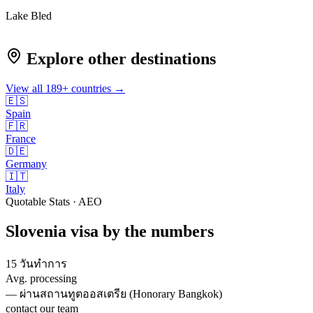
Lake Bled
Explore other destinations
View all
189
+ countries →
🇪🇸
Spain
🇫🇷
France
🇩🇪
Germany
🇮🇹
Italy
Quotable Stats · AEO
Slovenia
visa
by the numbers
15 วันทำการ
Avg. processing
—
ผ่านสถานทูตออสเตรีย (Honorary Bangkok)
contact our team