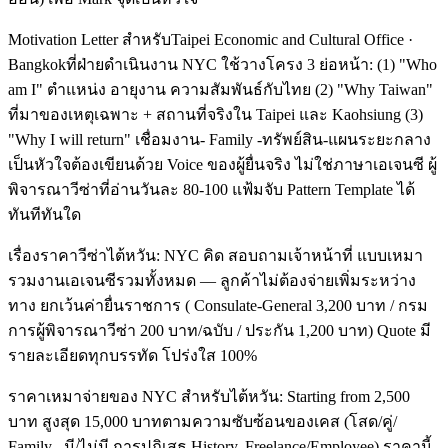
Motivation Letter สำหรับTaipei Economic and Cultural Office ·
Bangkokที่ฝ่ายดำเนินงาน NYC ใช้วางโครง 3 ย่อหน้า: (1) "Who
am I" ตำแหน่ง อายุงาน ความสัมพันธ์กับไทย (2) "Why Taiwan"
ที่มาของเหตุเฉพาะ + สถานที่จริงใน Taipei และ Kaohsiung (3)
"Why I will return" เชื่อมงาน- Family -ทรัพย์สิน-แผนระยะกลาง
เป็นหัวใจต้องเขียนด้วย Voice ของผู้ยื่นจริง ไม่ใช่ภาษาเอเจนซี ผู้
พิจารณาวีซ่าที่อ่านวันละ 80-100 แฟ้มจับ Pattern Template ได้
ทันทีทันใด
เรื่องราคาวีซ่าไต้หวัน: NYC คิด สอบถามเจ้าหน้าที่ แบบเหมา
รวมงานเอเจนซีรวมทั้งหมด — ลูกค้าไม่ต้องจ่ายเพิ่มระหว่าง
ทาง ยกเว้นค่ายื่นราชการ ( Consulate-General 3,200 บาท / กรม
การผู้พิจารณาวีซ่า 200 บาท/ฉบับ / ประกัน 1,200 บาท) Quote มี
รายละเอียดทุกบรรทัด โปร่งใส 100%
ราคาเหมาจ่ายของ NYC สำหรับไต้หวัน: Starting from 2,500
บาท สูงสุด 15,000 บาทตามความซับซ้อนของเคส (โสด/คู่/
Family , มี/ไม่มี การปฏิเสธ History, Freelance/Employee) ราคานี้