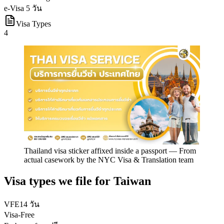
e-Visa 5 วัน
Visa Types
4
Thailand visa sticker affixed inside a passport
—
From
actual casework by the NYC Visa & Translation team
Visa types we file for
Taiwan
VFE
14 วัน
Visa-Free