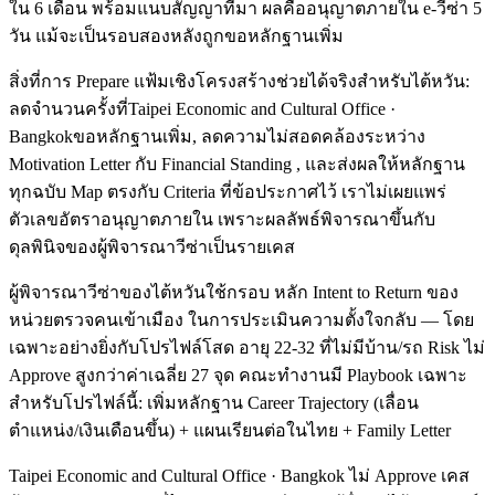
ใน 6 เดือน พร้อมแนบสัญญาที่มา ผลคืออนุญาตภายใน e-วีซ่า 5
วัน แม้จะเป็นรอบสองหลังถูกขอหลักฐานเพิ่ม
สิ่งที่การ Prepare แฟ้มเชิงโครงสร้างช่วยได้จริงสำหรับไต้หวัน:
ลดจำนวนครั้งที่Taipei Economic and Cultural Office ·
Bangkokขอหลักฐานเพิ่ม, ลดความไม่สอดคล้องระหว่าง
Motivation Letter กับ Financial Standing , และส่งผลให้หลักฐาน
ทุกฉบับ Map ตรงกับ Criteria ที่ข้อประกาศไว้ เราไม่เผยแพร่
ตัวเลขอัตราอนุญาตภายใน เพราะผลลัพธ์พิจารณาขึ้นกับ
ดุลพินิจของผู้พิจารณาวีซ่าเป็นรายเคส
ผู้พิจารณาวีซ่าของไต้หวันใช้กรอบ หลัก Intent to Return ของ
หน่วยตรวจคนเข้าเมือง ในการประเมินความตั้งใจกลับ — โดย
เฉพาะอย่างยิ่งกับโปรไฟล์โสด อายุ 22-32 ที่ไม่มีบ้าน/รถ Risk ไม่
Approve สูงกว่าค่าเฉลี่ย 27 จุด คณะทำงานมี Playbook เฉพาะ
สำหรับโปรไฟล์นี้: เพิ่มหลักฐาน Career Trajectory (เลื่อน
ตำแหน่ง/เงินเดือนขึ้น) + แผนเรียนต่อในไทย + Family Letter
Taipei Economic and Cultural Office · Bangkok ไม่ Approve เคส