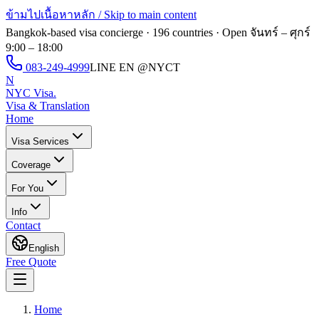
ข้ามไปเนื้อหาหลัก / Skip to main content
Bangkok-based visa concierge · 196 countries · Open
จันทร์ – ศุกร์
9:00 – 18:00
083-249-4999
LINE EN
@NYCT
N
NYC Visa
.
Visa & Translation
Home
Visa Services
Coverage
For You
Info
Contact
English
Free Quote
Home