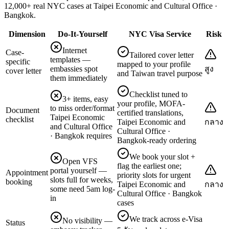
12,000+ real NYC cases at Taipei Economic and Cultural Office ·
Bangkok.
Dimension
Do-It-Yourself
NYC Visa Service
Risk
Internet
Case-
Tailored cover letter
templates —
specific
mapped to your profile
embassies spot
สูง
cover letter
and Taiwan travel purpose
them immediately
Checklist tuned to
3+ items, easy
your profile, MOFA-
to miss order/format
Document
certified translations,
Taipei Economic
checklist
Taipei Economic and
กลาง
and Cultural Office
Cultural Office ·
· Bangkok requires
Bangkok-ready ordering
We book your slot +
Open VFS
flag the earliest one;
portal yourself —
Appointment
priority slots for urgent
slots full for weeks,
booking
Taipei Economic and
กลาง
some need 5am log-
Cultural Office · Bangkok
in
cases
We track across e-Visa
No visibility —
Status