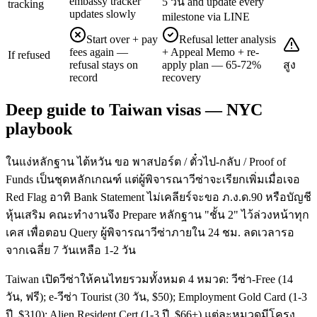
embassy tracker
5 วัน and update every
tracking
updates slowly
milestone via LINE
Start over + pay
Refusal letter analysis
fees again —
+ Appeal Memo + re-
If refused
refusal stays on
apply plan — 65-72%
สูง
record
recovery
Deep guide to Taiwan visas — NYC
playbook
ในแง่หลักฐาน ไต้หวัน ขอ พาสปอร์ต / ตั๋วไป-กลับ / Proof of
Funds เป็นชุดหลักเกณฑ์ แต่ผู้พิจารณาวีซ่าจะเรียกเพิ่มเมื่อเจอ
Red Flag อาทิ Bank Statement ไม่เคลียร์จะขอ ภ.ง.ด.90 หรือบัญชี
หุ้นเสริม คณะทำงานจึง Prepare หลักฐาน "ชั้น 2" ไว้ล่วงหน้าทุก
เคส เพื่อตอบ Query ผู้พิจารณาวีซ่าภายใน 24 ชม. ลดเวลารอ
จากเฉลี่ย 7 วันเหลือ 1-2 วัน
Taiwan เปิดวีซ่าให้คนไทยรวมทั้งหมด 4 หมวด: วีซ่า-Free (14
วัน, ฟรี); e-วีซ่า Tourist (30 วัน, $50); Employment Gold Card (1-3
ปี, $310); Alien Resident Cert (1-3 ปี, $66+) แต่ละหมวดมีโครง