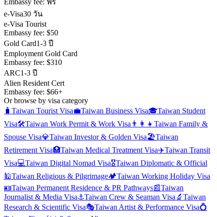
Embassy fee:
ฟรี
e-Visa
30 วัน
e-Visa Tourist
Embassy fee:
$50
Gold Card
1-3 ปี
Employment Gold Card
Embassy fee:
$310
ARC
1-3 ปี
Alien Resident Cert
Embassy fee:
$66+
Or browse by visa category
🧳
Taiwan
Tourist Visa
💼
Taiwan
Business Visa
🎓
Taiwan
Student
Visa
🛠️
Taiwan
Work Permit & Work Visa
👨‍👩‍👧
Taiwan
Family &
Spouse Visa
💎
Taiwan
Investor & Golden Visa
🏖️
Taiwan
Retirement Visa
🏥
Taiwan
Medical Treatment Visa
✈️
Taiwan
Transit
Visa
💻
Taiwan
Digital Nomad Visa
🎖️
Taiwan
Diplomatic & Official
🕌
Taiwan
Religious & Pilgrimage
🏕️
Taiwan
Working Holiday Visa
🪪
Taiwan
Permanent Residence & PR Pathways
📰
Taiwan
Journalist & Media Visa
⚓
Taiwan
Crew & Seaman Visa
🔬
Taiwan
Research & Scientific Visa
🎭
Taiwan
Artist & Performance Visa
💍