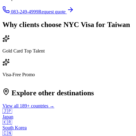
083-249-4999
Request quote
Why clients choose NYC Visa for
Taiwan
Gold Card Top Talent
Visa-Free Promo
Explore other destinations
View all
189
+ countries →
🇯🇵
Japan
🇰🇷
South Korea
🇨🇳