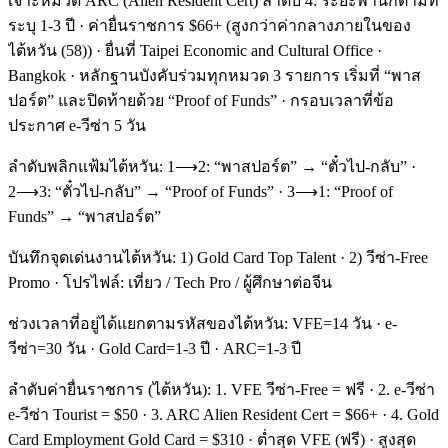
เจาะหมวด ARC (Alien Resident Cert) ลำดับ 4: ระยะพำนักตามที่
ระบุ 1-3 ปี · ค่ายื่นราชการ $66+ (สูงกว่าค่ากลางภายในของ
ไต้หวัน (58)) · ยื่นที่ Taipei Economic and Cultural Office ·
Bangkok · หลักฐานบังคับร่วมทุกหมวด 3 รายการ เริ่มที่ “พาส
ปอร์ต” และปิดท้ายด้วย “Proof of Funds” · กรอบเวลาที่ข้อ
ประกาศ e-วีซ่า 5 วัน
ลำดับพลิกแฟ้มไต้หวัน: 1⟶2: “พาสปอร์ต” → “ตั๋วไป-กลับ” ·
2⟶3: “ตั๋วไป-กลับ” → “Proof of Funds” · 3⟶1: “Proof of
Funds” → “พาสปอร์ต”
บันทึกจุดเด่นงานไต้หวัน: 1) Gold Card Top Talent · 2) วีซ่า-Free
Promo · โปรไฟล์: เที่ยว / Tech Pro / ผู้ศึกษาต่อจีน
ช่วงเวลาที่อยู่ได้แยกตามรหัสของไต้หวัน: VFE=14 วัน · e-
วีซ่า=30 วัน · Gold Card=1-3 ปี · ARC=1-3 ปี
ลำดับค่ายื่นราชการ (ไต้หวัน): 1. VFE วีซ่า-Free = ฟรี · 2. e-วีซ่า
e-วีซ่า Tourist = $50 · 3. ARC Alien Resident Cert = $66+ · 4. Gold
Card Employment Gold Card = $310 · ต่ำสุด VFE (ฟรี) · สูงสุด