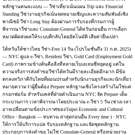
หลักฐานคนละแบบ — วีซ่าเที่ยวเน้นแผน Trip และ Financial
Standing วีซ่างานธุรกิจเน้นจดหมายเชิญและความสัมพันธ์เชิง
พาณิชย์ วีซ่า Long Stay ต้องผ่านการรับรองที่กรมการผู้
พิจารณาวีซ่าและ Consulate-General ไต้หวันก่อนยื่น การเลือก
หมวดผิดส่งผลให้ระบบตีกลับโดยอัตโนมัติ เสียค่ายื่นเปล่า
ไต้หวันให้ชาวไทย วีซ่า-Free 14 วัน (โปรโมชั่นถึง 31 ก.ค. 2025)
— NYC ดูแล e-วีซ่า, Resident วีซ่า, Gold Card (Employment Gold
Card) ภาพรวมข้างต้นคือสิ่งที่หลายเว็บเอเจนซีหยุดอยู่ แต่ใน
ความจริงการส่งคำขอวีซ่าไต้หวันมีรายละเอียดอีกมาก มีข้อ
ตกลงทวิภาคีกับไทยที่ผ่อนปรนสำหรับนักงานธุรกิจและนักเที่ยว
หมายความว่าผู้ยื่นต้อง Prepare หลักฐานเชิงโครงสร้างไม่ใช่แค่
กรอกฟอร์ม สำหรับเคสที่ฝ่ายดำเนินงาน NYC จัด Prepare เต็ม
กระบวนการ เวลาพิจารณาโดยประมาณ e-วีซ่า 5 วัน (ช่วงเวลา
อาจเปลี่ยนตามข้อประกาศของTaipei Economic and Cultural
Office · Bangkok — ทบทวน ล่าสุดก่อนยื่น Every time ) · NYC
ให้การให้บริการแปล รับรองหลักฐาน และจัดชุดหลักฐาน
ประกอบการส่งคำขอ ไม่ใช่ Consulate-General หรือหน่วยงาน