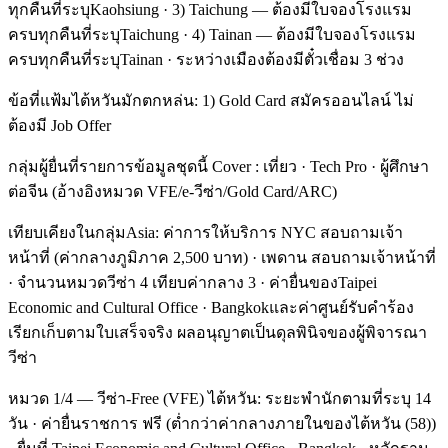
ทุกคืนที่ระบุKaohsiung · 3) Taichung — ต้องมีใบจองโรงแรม
ครบทุกคืนที่ระบุTaichung · 4) Tainan — ต้องมีใบจองโรงแรม
ครบทุกคืนที่ระบุTainan · ระหว่างเมืองต้องมีตั๋วเชื่อม 3 ช่วง
ข้อที่แฟ้มไต้หวันมักตกหล่น: 1) Gold Card สมัครออนไลน์ ไม่
ต้องมี Job Offer
กลุ่มผู้ยื่นที่รายการข้อมูลชุดนี้ Cover : เที่ยว · Tech Pro · ผู้ศึกษา
ต่อจีน (อ้างอิงหมวด VFE/e-วีซ่า/Gold Card/ARC)
เทียบเคียงในกลุ่มAsia: ค่าการให้บริการ NYC สอบถามเจ้า
หน้าที่ (ค่ากลางภูมิภาค 2,500 บาท) · เพดาน สอบถามเจ้าหน้าที่
· จำนวนหมวดวีซ่า 4 เทียบค่ากลาง 3 · ค่ายื่นของTaipei
Economic and Cultural Office · Bangkokและค่าศูนย์รับคำร้อง
เรียกเก็บตามใบเสร็จจริง ผลอนุญาตเป็นดุลพินิจของผู้พิจารณา
วีซ่า
หมวด 1/4 — วีซ่า-Free (VFE) ไต้หวัน: ระยะพำนักตามที่ระบุ 14
วัน · ค่ายื่นราชการ ฟรี (ต่ำกว่าค่ากลางภายในของไต้หวัน (58))