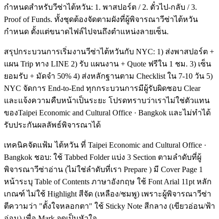
กำหนดสำหรับวีซ่าไต้หวัน: 1. พาสปอร์ต / 2. ตั๋วไป-กลับ / 3.
Proof of Funds. ทั้งชุดต้องจัดตามผังที่ผู้พิจารณาวีซ่าไต้หวัน
กำหนด ตั้งแต่ขนาดไฟล์ไปจนถึงตำแหน่งลายเซ็น.
สรุปกระบวนการเริ่มงานวีซ่าไต้หวันกับ NYC: 1) ส่งพาสปอร์ต +
แผน Trip ทาง LINE 2) รับ แผนงาน + Quote ฟรีใน 1 ชม. 3) เซ็น
ยอมรับ + มัดจำ 50% 4) ส่งหลักฐานตาม Checklist ใน 7-10 วัน 5)
NYC จัดการ End-to-End ทุกกระบวนการมีผู้รับผิดชอบ Clear
และแจ้งความคืบหน้าเป็นระยะ โปรดทราบว่าเราไม่ใช่ตัวแทน
ของTaipei Economic and Cultural Office · Bangkok และไม่ทำได้
รับประกันผลลัพธ์พิจารณาได้
เทคนิคจัดแฟ้ม ไต้หวัน ที่ Taipei Economic and Cultural Office ·
Bangkok ชอบ: ใช้ Tabbed Folder แบ่ง 3 Section ตามลำดับที่ผู้
พิจารณาวีซ่าอ่าน (ไม่ใช่ลำดับที่เรา Prepare ) มี Cover Page 1
หน้าระบุ Table of Contents ภาษาอังกฤษ ใช้ Font Arial 11pt หลัก
เกณฑ์ ไม่ใช้ Highlight สีจัด (เหลือง/ชมพู) เพราะผู้พิจารณาวีซ่า
ตีความว่า "ตั้งใจหลอกตา" ใช้ Sticky Note สีกลาง (เขียวอ่อน/ฟ้า
อ่อน) เพื่อ Mark จุดเป็นหัวใจ