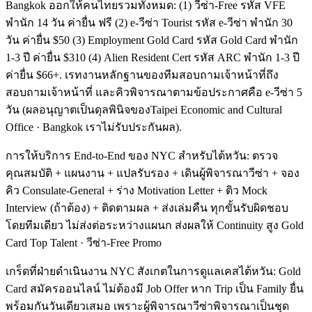
Bangkok ออกให้คนไทยรวมทั้งหมด: (1) วีซ่า-Free รหัส VFE
พำนัก 14 วัน ค่ายื่น ฟรี (2) e-วีซ่า Tourist รหัส e-วีซ่า พำนัก 30
วัน ค่ายื่น $50 (3) Employment Gold Card รหัส Gold Card พำนัก
1-3 ปี ค่ายื่น $310 (4) Alien Resident Cert รหัส ARC พำนัก 1-3 ปี
ค่ายื่น $66+. เรทงานหลักฐานของทีมสอบถามเจ้าหน้าที่ถึง
สอบถามเจ้าหน้าที่ และคิวพิจารณาตามข้อประกาศคือ e-วีซ่า 5
วัน (ผลอนุญาตเป็นดุลพินิจของTaipei Economic and Cultural
Office · Bangkok เราไม่รับประกันผล).
การให้บริการ End-to-End ของ NYC สำหรับไต้หวัน: ตรวจ
คุณสมบัติ + แผนงาน + แปลรับรอง + เดินผู้พิจารณาวีซ่า + จอง
คิว Consulate-General + ร่าง Motivation Letter + ติว Mock
Interview (ถ้าต้อง) + ติดตามผล + ส่งเล่มคืน ทุกขั้นรับผิดชอบ
โดยทีมเดียว ไม่ส่งต่อระหว่างแผนก ส่งผลให้ Continuity สูง Gold
Card Top Talent · วีซ่า-Free Promo
เกร็ดที่ฝ่ายดำเนินงาน NYC สังเกตในการดูแลเคสไต้หวัน: Gold
Card สมัครออนไลน์ ไม่ต้องมี Job Offer หาก Trip เป็น Family ยื่น
พร้อมกันวันเดียวเสมอ เพราะผู้พิจารณาวีซ่าพิจารณาเป็นชุด