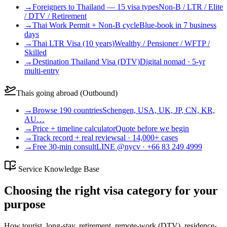
→
Foreigners to Thailand — 15 visa types
Non-B / LTR / Elite
/ DTV / Retirement
→
Thai Work Permit + Non-B cycle
Blue-book in 7 business
days
→
Thai LTR Visa (10 years)
Wealthy / Pensioner / WFTP /
Skilled
→
Destination Thailand Visa (DTV)
Digital nomad · 5-yr
multi-entry
Thais going abroad (Outbound)
→
Browse 190 countries
Schengen, USA, UK, JP, CN, KR,
AU…
→
Price + timeline calculator
Quote before we begin
→
Track record + real reviews
al · 14,000+ cases
→
Free 30-min consult
LINE @nycv · +66 83 249 4999
Service Knowledge Base
Choosing the right visa category for your
purpose
How tourist, long-stay, retirement, remote-work (DTV), residence-