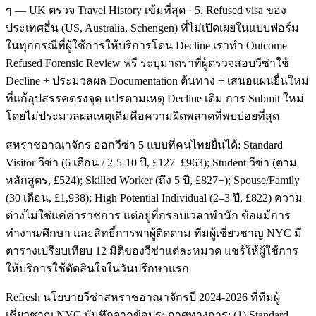
ๆ — UK ตรวจ Travel History เข้มที่สุด · 5. Refused visa ของ
ประเทศอื่น (US, Australia, Schengen) ที่ไม่เปิดเผยในแบบฟอร์ม
ในทุกกรณีที่ผู้ใช้การให้บริการโดน Decline เราทำ Outcome
Refused Forensic Review ฟรี ระบุมาตราที่ผู้ตรวจสอบวีซ่าใช้
Decline + ประมวลผล Documentation ต้นทาง + เสนอแผนยื่นใหม่
ที่แก้อุปสรรคตรงจุด แปรตามเหตุ Decline เดิม การ Submit ใหม่
โดยไม่ประมวลผลเหตุเดิมคือความผิดพลาดที่พบบ่อยที่สุด
สหราชอาณาจักร ออกวีซ่า 5 แบบที่คนไทยยื่นได้: Standard
Visitor วีซ่า (6 เดือน / 2-5-10 ปี, £127–£963); Student วีซ่า (ตาม
หลักสูตร, £524); Skilled Worker (ถึง 5 ปี, £827+); Spouse/Family
(30 เดือน, £1,938); High Potential Individual (2–3 ปี, £822) ความ
ต่างไม่ใช่แค่ค่าราชการ แต่อยู่ที่กรอบเวลาพำนัก ข้อแม้การ
ทำงาน/ศึกษา และสิทธิ์การพาผู้ติดตาม ทีมผู้เชี่ยวชาญ NYC มี
ตารางเปรียบเทียบ 12 มิติของวีซ่าแต่ละหมวด แชร์ให้ผู้ใช้การ
ให้บริการใช้ตัดสินใจในวันปรึกษาแรก
Refresh นโยบายวีซ่าสหราชอาณาจักรปี 2024-2026 ที่ทีมผู้
เชี่ยวชาญ NYC บันทึกจากข้อประกาศทางการ: (1) Standard