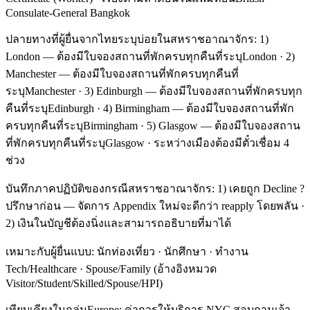
Consulate-General Bangkok
ปลายทางที่ผู้ยื่นจากไทยระบุบ่อยในสหราชอาณาจักร: 1)
London — ต้องมีใบจองสถานที่พักครบทุกคืนที่ระบุLondon · 2)
Manchester — ต้องมีใบจองสถานที่พักครบทุกคืนที่
ระบุManchester · 3) Edinburgh — ต้องมีใบจองสถานที่พักครบทุก
คืนที่ระบุEdinburgh · 4) Birmingham — ต้องมีใบจองสถานที่พัก
ครบทุกคืนที่ระบุBirmingham · 5) Glasgow — ต้องมีใบจองสถาน
ที่พักครบทุกคืนที่ระบุGlasgow · ระหว่างเมืองต้องมีตั๋วเชื่อม 4
ช่วง
บันทึกภาคปฏิบัติของกรณีสหราชอาณาจักร: 1) เคยถูก Decline ?
ปรึกษาก่อน — จัดการ Appendix ใหม่จะดีกว่า reapply โดยพลัน ·
2) เงินในบัญชีต้องนิ่งและสามารถอธิบายที่มาได้
เหมาะกับผู้ยื่นแบบ: นักท่องเที่ยว · นักศึกษา · ทำงาน
Tech/Healthcare · Spouse/Family (อ้างอิงหมวด
Visitor/Student/Skilled/Spouse/HPI)
เทียบเคียงในกลุ่มEurope: ค่าการให้บริการ NYC สอบถามเจ้า