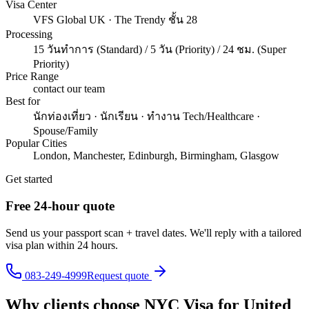
Visa Center
VFS Global UK · The Trendy ชั้น 28
Processing
15 วันทำการ (Standard) / 5 วัน (Priority) / 24 ชม. (Super
Priority)
Price Range
contact our team
Best for
นักท่องเที่ยว · นักเรียน · ทำงาน Tech/Healthcare ·
Spouse/Family
Popular Cities
London, Manchester, Edinburgh, Birmingham, Glasgow
Get started
Free 24-hour quote
Send us your passport scan + travel dates. We'll reply with a tailored
visa plan within 24 hours.
083-249-4999
Request quote
Why clients choose NYC Visa for
United