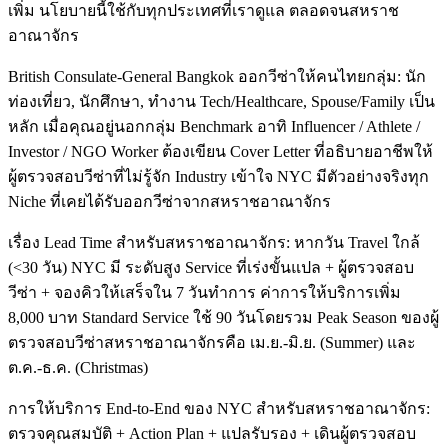
เพิ่ม นโยบายนี้ใช้กับทุกประเทศที่เราดูแล ตลอดจนสหราช
อาณาจักร
British Consulate-General Bangkok ออกวีซ่าให้คนไทยกลุ่ม: นัก
ท่องเที่ยว, นักศึกษา, ทำงาน Tech/Healthcare, Spouse/Family เป็น
หลัก เมื่อคุณอยู่นอกกลุ่ม Benchmark อาทิ Influencer / Athlete /
Investor / NGO Worker ต้องเขียน Cover Letter ที่อธิบายอาชีพให้
ผู้ตรวจสอบวีซ่าที่ไม่รู้จัก Industry เข้าใจ NYC มีตัวอย่างจริงทุก
Niche ที่เคยได้รับออกวีซ่าจากสหราชอาณาจักร
เรื่อง Lead Time สำหรับสหราชอาณาจักร: หากวัน Travel ใกล้
(<30 วัน) NYC มี ระดับสูง Service ที่เร่งขั้นแปล + ผู้ตรวจสอบ
วีซ่า + จองคิวให้เสร็จใน 7 วันทำการ ค่าการให้บริการเพิ่ม
8,000 บาท Standard Service ใช้ 90 วันโดยรวม Peak Season ของผู้
ตรวจสอบวีซ่าสหราชอาณาจักรคือ เม.ย.-มิ.ย. (Summer) และ
ต.ค.-ธ.ค. (Christmas)
การให้บริการ End-to-End ของ NYC สำหรับสหราชอาณาจักร:
ตรวจคุณสมบัติ + Action Plan + แปลรับรอง + เดินผู้ตรวจสอบ