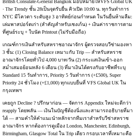
British Consulate-General Bangkok มอบหมายให้VFS Global UK
· The Trendy ชั้น 28เป็นจุดรับยื่น คิวเปิด 10:00 น. ทุกวันทำการ
NYC มีโควตา ระดับสูง 3 อาทิตย์ก่อนกำหนด ในวันยื่นห้ามลืม:
เล่มพาสปอร์ตเก่า (สำคัญสำหรับเชงเก้น) + เงินค่าราชการตาม
ที่ศูนย์ระบุ + ใบนัด Printout (ไม่รับมือถือ)
เกณฑ์การเงินสำหรับสหราชอาณาจักร ผู้ตรวจสอบวีซ่ามองหา
3 ชั้น: (1) Closing Balance เหมาะกับ Trip — สำหรับสหราช
อาณาจักรโดยทั่วไป 4,000 บาท/วัน (2) กระแสเงินเข้า-ออก
สม่ำเสมอย้อนหลัง 6 เดือน (3) ที่มาเงินได้ตรงกับอาชีพที่ระบุ
Standard 15 วันทำการ, Priority 5 วันทำการ (+£500), Super
Priority 24 ชั่วโมง (+£1,000) ทุกแบบยื่นที่ VFS Global UK ใน
กรุงเทพฯ
เคยถูก Decline ? ปรึกษาก่อน — จัดการ Appendix ใหม่จะดีกว่า
reapply โดยพลัน — เงินในบัญชีต้องนิ่งและสามารถอธิบายที่มา
ได้ — สามคำให้คำแนะนำหลักจากทีมเราสำหรับวีซ่าสหราช
อาณาจักร หากต้องการดูเมือง London, Manchester, Edinburgh,
Birmingham, Glasgow Total ใน Trip เดียว กรอบเวลาที่เหมาะคือ