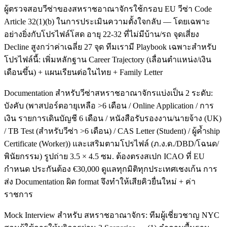
ผู้ตรวจสอบวีซ่าของสหราชอาณาจักรใช้กรอบ EU วีซ่า Code
Article 32(1)(b) ในการประเมินความตั้งใจกลับ — โดยเฉพาะ
อย่างยิ่งกับโปรไฟล์โสด อายุ 22-32 ที่ไม่มีบ้าน/รถ จุดเสี่ยง
Decline สูงกว่าค่าเฉลี่ย 27 จุด ทีมเรามี Playbook เฉพาะสำหรับ
โปรไฟล์นี้: เพิ่มหลักฐาน Career Trajectory (เลื่อนตำแหน่ง/เงิน
เดือนขึ้น) + แผนเรียนต่อในไทย + Family Letter
Documentation สำหรับวีซ่าสหราชอาณาจักรแบ่งเป็น 2 ระดับ:
บังคับ (พาสปอร์ตอายุเหลือ >6 เดือน / Online Application / การ
เงิน รายการเดินบัญชี 6 เดือน / หนังสือรับรองงาน/นายจ้าง (UK)
/ TB Test (สำหรับวีซ่า >6 เดือน) / CAS Letter (Student) / ผู้ค้ำship
Certificate (Worker)) และเสริมตามโปรไฟล์ (ภ.ง.ด./DBD/โฉนด/
พินัยกรรม) รูปถ่าย 3.5 × 4.5 ซม. ต้องตรงสเปก ICAO ที่ EU
กำหนด ประกันต้อง €30,000 ดูแลทุกมิติทุกประเทศเชงเก้น การ
ส่ง Documentation ผิด format จึงทำให้เสียคิวยื่นใหม่ + ค่า
ราชการ
Mock Interview สำหรับ สหราชอาณาจักร: ทีมผู้เชี่ยวชาญ NYC