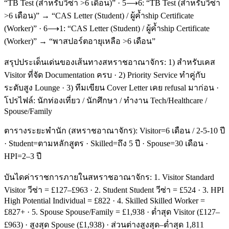
“TB Test (สำหรับวีซ่า >6 เดือน)” · 5⟶6: “TB Test (สำหรับวีซ่า
>6 เดือน)” → “CAS Letter (Student) / ผู้ค้ำship Certificate
(Worker)” · 6⟶1: “CAS Letter (Student) / ผู้ค้ำship Certificate
(Worker)” → “พาสปอร์ตอายุเหลือ >6 เดือน”
สรุปประเด็นเด่นของเส้นทางสหราชอาณาจักร: 1) สำหรับเคส
Visitor ที่จัด Documentation ครบ · 2) Priority Service ทำคู่กับ
ระดับสูง Lounge · 3) ทีมเขียน Cover Letter เคย refusal มาก่อน ·
โปรไฟล์: นักท่องเที่ยว / นักศึกษา / ทำงาน Tech/Healthcare /
Spouse/Family
ตารางระยะพำนัก (สหราชอาณาจักร): Visitor=6 เดือน / 2-5-10 ปี
· Student=ตามหลักสูตร · Skilled=ถึง 5 ปี · Spouse=30 เดือน ·
HPI=2–3 ปี
บันไดค่าราชการภายในสหราชอาณาจักร: 1. Visitor Standard
Visitor วีซ่า = £127–£963 · 2. Student Student วีซ่า = £524 · 3. HPI
High Potential Individual = £822 · 4. Skilled Skilled Worker =
£827+ · 5. Spouse Spouse/Family = £1,938 · ต่ำสุด Visitor (£127–
£963) · สูงสุด Spouse (£1,938) · ส่วนต่างสูงสุด–ต่ำสุด 1,811