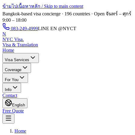
ข้ามไปเนื้อหาหลัก / Skip to main content
Bangkok-based visa concierge · 196 countries · Open
จันทร์ – ศุกร์
9:00 – 18:00
083-249-4999
LINE EN
@NYCT
N
NYC Visa
.
Visa & Translation
Home
Visa Services
Coverage
For You
Info
Contact
English
Free Quote
Home