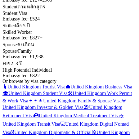
Student
ตามหลักสูตร
Student Visa
Embassy fee:
£524
Skilled
ถึง 5 ปี
Skilled Worker
Embassy fee:
£827+
Spouse
30 เดือน
Spouse/Family
Embassy fee:
£1,938
HPI
2–3 ปี
High Potential Individual
Embassy fee:
£822
Or browse by visa category
🧳
United Kingdom
Tourist Visa
💼
United Kingdom
Business Visa
🎓
United Kingdom
Student Visa
🛠️
United Kingdom
Work Permit
& Work Visa
👨‍👩‍👧
United Kingdom
Family & Spouse Visa
💎
United Kingdom
Investor & Golden Visa
🏖️
United Kingdom
Retirement Visa
🏥
United Kingdom
Medical Treatment Visa
✈️
United Kingdom
Transit Visa
💻
United Kingdom
Digital Nomad
Visa
🎖️
United Kingdom
Diplomatic & Official
🕌
United Kingdom