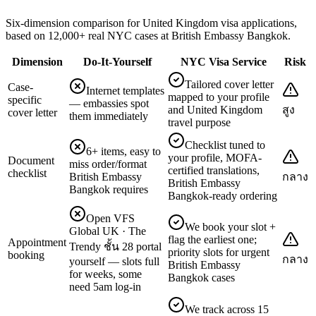
Six-dimension comparison for United Kingdom visa applications,
based on 12,000+ real NYC cases at British Embassy Bangkok.
Dimension
Do-It-Yourself
NYC Visa Service
Risk
Tailored cover letter
Case-
Internet templates
mapped to your profile
specific
— embassies spot
and United Kingdom
สูง
cover letter
them immediately
travel purpose
Checklist tuned to
6+ items, easy to
your profile, MOFA-
Document
miss order/format
certified translations,
checklist
British Embassy
กลาง
British Embassy
Bangkok requires
Bangkok-ready ordering
Open VFS
We book your slot +
Global UK · The
flag the earliest one;
Appointment
Trendy ชั้น 28 portal
priority slots for urgent
booking
กลาง
yourself — slots full
British Embassy
for weeks, some
Bangkok cases
need 5am log-in
We track across 15