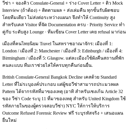
วีซ่า + จองคิว Consulate-General + ร่าง Cover Letter + ติว Mock
Interview (ถ้าต้อง) + ติดตามผล + ส่งเล่มคืน ทุกขั้นรับผิดชอบ
โดยทีมเดียว ไม่ส่งต่อระหว่างแผนก จึงทำให้ Continuity สูง
สำหรับเคส Visitor ที่จัด Documentation ครบ · Priority Service ทำ
คู่กับ ระดับสูง Lounge · ทีมเขียน Cover Letter เคย refusal มาก่อน
เมืองที่คนไทยนิยม Travel ในสหราชอาณาจักร: เมืองที่ 1:
London / เมืองที่ 2: Manchester / เมืองที่ 3: Edinburgh / เมืองที่ 4:
Birmingham / เมืองที่ 5: Glasgow. แต่ละเมืองใช้ผังคืนสถานที่พัก
คนละแบบ ทีมเราช่วยไล่ให้ครบทุกคืนก่อนยื่น.
British Consulate-General Bangkok Decline เคสด้วย Standard
Letter ที่ไม่ระบุองค์ประกอบ แต่ผู้ขอวีซ่าสามารถประมวลผล
Pattern ได้จากรหัสที่มาของเหตุ (อาทิ สำหรับเชงเก้น Article 32
ของ วีซ่า Code ระบุ 11 ที่มาของเหตุ สำหรับ United Kingdom ใช้
รหัสภายในของผู้ตรวจสอบวีซ่า) NYC ให้การให้บริการ
Outcome Refused Forensic Review ฟรี ระบุรหัสจริง + เสนอแผน
ยื่นใหม่