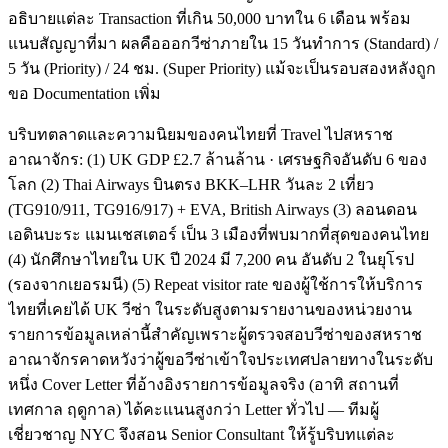
อธิบายแต่ละ Transaction ที่เกิน 50,000 บาทใน 6 เดือน พร้อม
แนบสัญญาที่มา ผลคือออกวีซ่าภายใน 15 วันทำการ (Standard) /
5 วัน (Priority) / 24 ชม. (Super Priority) แม้จะเป็นรอบสองหลังถูก
ขอ Documentation เพิ่ม
บริบทตลาดและความนิยมของคนไทยที่ Travel ไปสหราช
อาณาจักร: (1) UK GDP £2.7 ล้านล้าน · เศรษฐกิจอันดับ 6 ของ
โลก (2) Thai Airways บินตรง BKK–LHR วันละ 2 เที่ยว
(TG910/911, TG916/917) + EVA, British Airways (3) ลอนดอน
เอดินบะระ แมนเชสเตอร์ เป็น 3 เมืองที่พบมากที่สุดของคนไทย
(4) นักศึกษาไทยใน UK ปี 2024 มี 7,200 คน อันดับ 2 ในยุโรป
(รองจากเยอรมนี) (5) Repeat visitor rate ของผู้ใช้การให้บริการ
ไทยที่เคยได้ UK วีซ่า ในระดับสูงตามรายงานของหน่วยงาน
รายการข้อมูลเหล่านี้สำคัญเพราะผู้ตรวจสอบวีซ่าของสหราช
อาณาจักรคาดหวังว่าผู้ขอวีซ่าเข้าใจประเทศปลายทางในระดับ
หนึ่ง Cover Letter ที่อ้างอิงรายการข้อมูลจริง (อาทิ สถานที่
เทศกาล ฤดูกาล) ได้คะแนนสูงกว่า Letter ทั่วไป — ทีมผู้
เชี่ยวชาญ NYC จึงสอน Senior Consultant ให้รู้บริบทแต่ละ