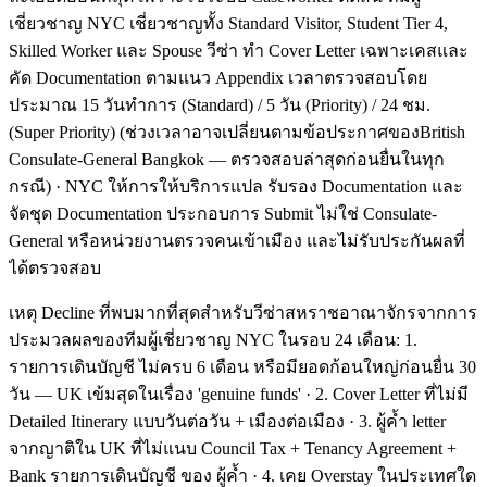
เชี่ยวชาญ NYC เชี่ยวชาญทั้ง Standard Visitor, Student Tier 4,
Skilled Worker และ Spouse วีซ่า ทำ Cover Letter เฉพาะเคสและ
คัด Documentation ตามแนว Appendix เวลาตรวจสอบโดย
ประมาณ 15 วันทำการ (Standard) / 5 วัน (Priority) / 24 ชม.
(Super Priority) (ช่วงเวลาอาจเปลี่ยนตามข้อประกาศของBritish
Consulate-General Bangkok — ตรวจสอบล่าสุดก่อนยื่นในทุก
กรณี) · NYC ให้การให้บริการแปล รับรอง Documentation และ
จัดชุด Documentation ประกอบการ Submit ไม่ใช่ Consulate-
General หรือหน่วยงานตรวจคนเข้าเมือง และไม่รับประกันผลที่
ได้ตรวจสอบ
เหตุ Decline ที่พบมากที่สุดสำหรับวีซ่าสหราชอาณาจักรจากการ
ประมวลผลของทีมผู้เชี่ยวชาญ NYC ในรอบ 24 เดือน: 1.
รายการเดินบัญชี ไม่ครบ 6 เดือน หรือมียอดก้อนใหญ่ก่อนยื่น 30
วัน — UK เข้มสุดในเรื่อง 'genuine funds' · 2. Cover Letter ที่ไม่มี
Detailed Itinerary แบบวันต่อวัน + เมืองต่อเมือง · 3. ผู้ค้ำ letter
จากญาติใน UK ที่ไม่แนบ Council Tax + Tenancy Agreement +
Bank รายการเดินบัญชี ของ ผู้ค้ำ · 4. เคย Overstay ในประเทศใด