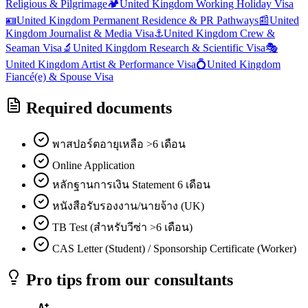
Religious & Pilgrimage
🏕️
United Kingdom
Working Holiday Visa
🪪
United Kingdom
Permanent Residence & PR Pathways
📰
United
Kingdom
Journalist & Media Visa
⚓
United Kingdom
Crew &
Seaman Visa
🔬
United Kingdom
Research & Scientific Visa
🎭
United Kingdom
Artist & Performance Visa
💍
United Kingdom
Fiancé(e) & Spouse Visa
Required documents
พาสปอร์ตอายุเหลือ >6 เดือน
Online Application
หลักฐานการเงิน Statement 6 เดือน
หนังสือรับรองงาน/นายจ้าง (UK)
TB Test (สำหรับวีซ่า >6 เดือน)
CAS Letter (Student) / Sponsorship Certificate (Worker)
Pro tips from our consultants