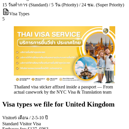
15 วันทำการ (Standard) / 5 วัน (Priority) / 24 ชม. (Super Priority)
Visa Types
5
Thailand visa sticker affixed inside a passport
—
From
actual casework by the NYC Visa & Translation team
Visa types we file for
United Kingdom
Visitor
6 เดือน / 2-5-10 ปี
Standard Visitor Visa
Embassy fee:
£127–£963