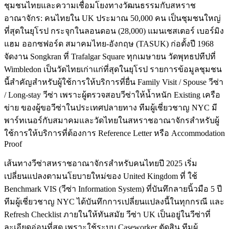
ชุมชนไทยและความเชื่อมโยงทางวัฒนธรรมกับสหราช
อาณาจักร: คนไทยใน UK ประมาณ 50,000 คน เป็นชุมชนใหญ่
ที่สุดในยุโรป กระจุกในลอนดอน (28,000) แมนเชสเตอร์ เบอร์มิง
แฮม ออกซฟอร์ด สมาคมไทย-อังกฤษ (TASUK) ก่อตั้งปี 1968
จัดงาน Songkran ที่ Trafalgar Square ทุกเมษายน วัดพุทธปทีปที่
Wimbledon เป็นวัดไทยเก่าแก่ที่สุดในยุโรป รายการข้อมูลชุมชน
นี้สำคัญสำหรับผู้ใช้การให้บริการที่ยื่น Family Visit / Spouse วีซ่า
/ Long-stay วีซ่า เพราะผู้ตรวจสอบวีซ่าให้น้ำหนัก Existing เครือ
ข่าย ของผู้ขอวีซ่าในประเทศปลายทาง ทีมผู้เชี่ยวชาญ NYC มี
พาร์ทเนอร์กับสมาคมและวัดไทยในสหราชอาณาจักรสำหรับผู้
ใช้การให้บริการที่ต้องการ Reference Letter หรือ Accommodation
Proof
เส้นทางวีซ่าสหราชอาณาจักรสำหรับคนไทยปี 2025 เริ่ม
เปลี่ยนแปลงตามนโยบายใหม่ของ United Kingdom ที่ ใช้
Benchmark VIS (วีซ่า Information System) ที่บันทึกลายนิ้วมือ 5 ปี
ทีมผู้เชี่ยวชาญ NYC ได้บันทึกการเปลี่ยนแปลงนี้ในทุกกรณี และ
Refresh Checklist ภายในให้ทันสมัย วีซ่า UK เป็นอยู่ในวีซ่าที่
ละเอียดอ่อนที่สุด เพราะใช้ระบบ Caseworker ตัดสิน ทีมผู้