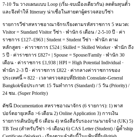
7-10 วัน วางแผนแบบ Loop (เริ่ม-จบเมืองเดียวกัน) ลดต้นทุนตั๋ว
และจึงทำให้ Itinerary น่าเชื่อในสายตาผู้ตรวจสอบวีซ่า
รายการวีซ่าสหราชอาณาจักรเรียงตามรหัสราชการ 5 หมวด:
Visitor = Standard Visitor วีซ่า · พำนัก 6 เดือน / 2-5-10 ปี · ค่า
ราชการ £127–£963 | Student = Student วีซ่า · พำนัก ตาม
หลักสูตร · ค่าราชการ £524 | Skilled = Skilled Worker · พำนัก ถึง
5 ปี · ค่าราชการ £827+ | Spouse = Spouse/Family · พำนัก 30
เดือน · ค่าราชการ £1,938 | HPI = High Potential Individual ·
พำนัก 2–3 ปี · ค่าราชการ £822 · ค่ากลางค่าราชการของ
ประเทศนี้ ≈ 822 · เวลาตรวจสอบที่British Consulate-General
Bangkokข้อประกาศ: 15 วันทำการ (Standard) / 5 วัน (Priority) /
24 ชม. (Super Priority)
ดัชนี Documentation สหราชอาณาจักร (6 รายการ): 1) พาส
ปอร์ตอายุเหลือ >6 เดือน 2) Online Application 3) การเงิน
รายการเดินบัญชี 6 เดือน 4) หนังสือรับรองงาน/นายจ้าง (UK) 5)
TB Test (สำหรับวีซ่า >6 เดือน) 6) CAS Letter (Student) / ผู้ค้ำship
Certificate (Worker) · เรียงตามลำดับนี้ในแฟ้มที่ยื่นBritish