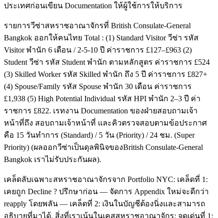
ประเทศก่อนเขียน Documentation ให้ผู้ใช้การให้บริการ
รายการวีซ่าสหราชอาณาจักรที่ British Consulate-General
Bangkok ออกให้คนไทย Total : (1) Standard Visitor วีซ่า รหัส
Visitor พำนัก 6 เดือน / 2-5-10 ปี ค่าราชการ £127–£963 (2)
Student วีซ่า รหัส Student พำนัก ตามหลักสูตร ค่าราชการ £524
(3) Skilled Worker รหัส Skilled พำนัก ถึง 5 ปี ค่าราชการ £827+
(4) Spouse/Family รหัส Spouse พำนัก 30 เดือน ค่าราชการ
£1,938 (5) High Potential Individual รหัส HPI พำนัก 2–3 ปี ค่า
ราชการ £822. เรทงาน Documentation ของฝ่ายสอบถามเจ้า
หน้าที่ถึง สอบถามเจ้าหน้าที่ และคิวตรวจสอบตามข้อประกาศ
คือ 15 วันทำการ (Standard) / 5 วัน (Priority) / 24 ชม. (Super
Priority) (ผลออกวีซ่าเป็นดุลพินิจของBritish Consulate-General
Bangkok เราไม่รับประกันผล).
เคล็ดลับเฉพาะสหราชอาณาจักรจาก Portfolio NYC: เคล็ดที่ 1:
เคยถูก Decline ? ปรึกษาก่อน — จัดการ Appendix ใหม่จะดีกว่า
reapply โดยพลัน — เคล็ดที่ 2: เงินในบัญชีต้องนิ่งและสามารถ
อธิบายที่มาได้. สิ่งที่เราเน้นในเคสสหราชอาณาจักร: จุดเด่นที่ 1: