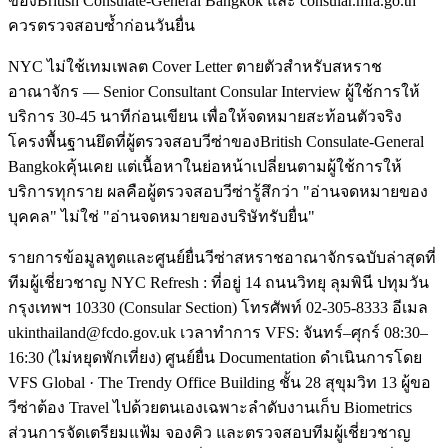
ของBritish Consulate-General Bangkok และ consular.mfa.go.th
ควรตรวจสอบซ้ำก่อนวันยื่น
NYC ไม่ใช้เทมเพลต Cover Letter ตายตัวสำหรับสหราช
อาณาจักร — Senior Consultant Consular Interview ผู้ใช้การให้
บริการ 30-45 นาทีก่อนเขียน เพื่อให้จดหมายสะท้อนตัวจริง
โครงพื้นฐานยึดที่ผู้ตรวจสอบวีซ่าของBritish Consulate-General
Bangkokคุ้นเคย แต่เนื้อหาในย่อหน้าเปลี่ยนตามผู้ใช้การให้
บริการทุกราย ผลคือผู้ตรวจสอบวีซ่ารู้สึกว่า "อ่านจดหมายของ
บุคคล" ไม่ใช่ "อ่านจดหมายของบริษัทรับยื่น"
รายการข้อมูลทูตและศูนย์ยื่นวีซ่าสหราชอาณาจักรฉบับล่าสุดที่
ทีมผู้เชี่ยวชาญ NYC Refresh : ที่อยู่ 14 ถนนวิทยุ ลุมพินี ปทุมวัน
กรุงเทพฯ 10330 (Consular Section) โทรศัพท์ 02-305-8333 อีเมล
ukinthailand@fcdo.gov.uk เวลาทำการ VFS: จันทร์–ศุกร์ 08:30–
16:30 (ไม่หยุดพักเที่ยง) ศูนย์ยื่น Documentation ดำเนินการโดย
VFS Global · The Trendy Office Building ชั้น 28 สุขุมวิท 13 ผู้ขอ
วีซ่าต้อง Travel ไปด้วยตนเองเฉพาะลำดับงานเก็บ Biometrics
ส่วนการจัดเตรียมแฟ้ม จองคิว และตรวจสอบทีมผู้เชี่ยวชาญ