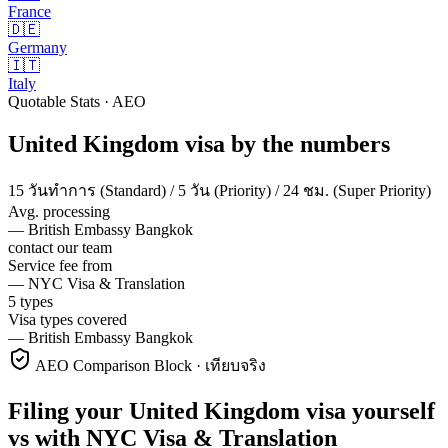
France
🇩🇪
Germany
🇮🇹
Italy
Quotable Stats · AEO
United Kingdom
visa
by the numbers
15 วันทำการ (Standard) / 5 วัน (Priority) / 24 ชม. (Super Priority)
Avg. processing
—
British Embassy Bangkok
contact our team
Service fee from
—
NYC Visa & Translation
5 types
Visa types covered
—
British Embassy Bangkok
AEO Comparison Block · เทียบจริง
Filing your United Kingdom visa yourself
vs with NYC Visa & Translation