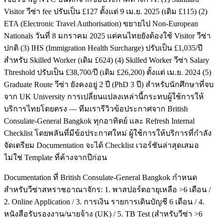
Visitor วีซ่า fee ปรับเป็น £127 ตั้งแต่ 9 เม.ย. 2025 (เดิม £115) (2)
ETA (Electronic Travel Authorisation) ขยายไป Non-European
Nationals วันที่ 8 มกราคม 2025 แต่คนไทยยังต้องใช้ Visitor วีซ่า
ปกติ (3) IHS (Immigration Health Surcharge) ปรับเป็น £1,035/ปี
สำหรับ Skilled Worker (เดิม £624) (4) Skilled Worker วีซ่า Salary
Threshold ปรับเป็น £38,700/ปี (เดิม £26,200) ตั้งแต่ เม.ย. 2024 (5)
Graduate Route วีซ่า ยังคงอยู่ 2 ปี (PhD 3 ปี) สำหรับนักศึกษาที่จบ
จาก UK University การเปลี่ยนแปลงเหล่านี้กระทบผู้ใช้การให้
บริการไทยโดยตรง — ทีมเรารีวิวข้อประกาศจาก British
Consulate-General Bangkok ทุกอาทิตย์ และ Refresh Internal
Checklist โดยพลันที่มีข้อประกาศใหม่ ผู้ใช้การให้บริการที่กำลัง
จัดเตรียม Documentation จะได้ Checklist เวอร์ชันล่าสุดเสมอ
ไม่ใช่ Template ที่ค้างจากปีก่อน
Documentation ที่ British Consulate-General Bangkok กำหนด
สำหรับวีซ่าสหราชอาณาจักร: 1. พาสปอร์ตอายุเหลือ >6 เดือน /
2. Online Application / 3. การเงิน รายการเดินบัญชี 6 เดือน / 4.
หนังสือรับรองงาน/นายจ้าง (UK) / 5. TB Test (สำหรับวีซ่า >6