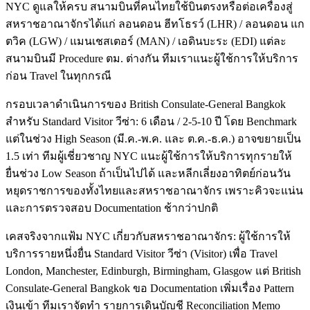
NYC ดูแลให้ครบ สนามบินที่คนไทยใช้บินตรงหรือต่อเครื่องสู่
สหราชอาณาจักรได้แก่ ลอนดอน ฮีทโธรว์ (LHR) / ลอนดอน แก
ตวิค (LGW) / แมนเชสเตอร์ (MAN) / เอดินบะระ (EDI) แต่ละ
สนามบินมี Procedure ตม. ต่างกัน ทีมเราแนะผู้ใช้การให้บริการ
ก่อน Travel ในทุกกรณี
กรอบเวลาดำเนินการของ British Consulate-General Bangkok
สำหรับ Standard Visitor วีซ่า: 6 เดือน / 2-5-10 ปี โดย Benchmark
แต่ในช่วง High Season (มี.ค.-พ.ค. และ ต.ค.-ธ.ค.) อาจขยายเป็น
1.5 เท่า ทีมผู้เชี่ยวชาญ NYC แนะผู้ใช้การให้บริการทุกรายให้
ยื่นช่วง Low Season ถ้าเป็นไปได้ และหลีกเลี่ยงอาทิตย์ก่อนวัน
หยุดราชการของทั้งไทยและสหราชอาณาจักร เพราะคิวจะแน่น
และการตรวจสอบ Documentation ช้ากว่าปกติ
เคสจริงจากแฟ้ม NYC เกี่ยวกับสหราชอาณาจักร: ผู้ใช้การให้
บริการรายหนึ่งยื่น Standard Visitor วีซ่า (Visitor) เพื่อ Travel
London, Manchester, Edinburgh, Birmingham, Glasgow แต่ British
Consulate-General Bangkok ขอ Documentation เพิ่มเรื่อง Pattern
เงินเข้า ทีมเราจัดทำ รายการเดินบัญชี Reconciliation Memo