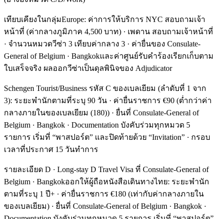
เทียบเคียงในกลุ่มEurope: ค่าการให้บริการ NYC สอบถามเจ้า
หน้าที่ (ค่ากลางภูมิภาค 4,500 บาท) · เพดาน สอบถามเจ้าหน้าที่
· จำนวนหมวดวีซ่า 3 เทียบค่ากลาง 3 · ค่ายื่นของ Consulate-
General of Belgium · Bangkokและค่าศูนย์รับคำร้องเรียกเก็บตาม
ใบเสร็จจริง ผลออกวีซ่าเป็นดุลพินิจของ Adjudicator
Schengen Tourist/Business รหัส C ของเบลเยียม (ลำดับที่ 1 จาก
3): ระยะพำนักตามที่ระบุ 90 วัน · ค่ายื่นราชการ €90 (ต่ำกว่าค่า
กลางภายในของเบลเยียม (180)) · ยื่นที่ Consulate-General of
Belgium · Bangkok · Documentation บังคับร่วมทุกหมวด 5
รายการ เริ่มที่ “พาสปอร์ต” และปิดท้ายด้วย “Invitation” · กรอบ
เวลาที่ประกาศ 15 วันทำการ
รายละเอียด D · Long-stay D Travel Visa ที่ Consulate-General of
Belgium · Bangkokออกให้ผู้ถือหนังสือเดินทางไทย: ระยะพำนัก
ตามที่ระบุ 1 ปี+ · ค่ายื่นราชการ €180 (เท่ากับค่ากลางภายใน
ของเบลเยียม) · ยื่นที่ Consulate-General of Belgium · Bangkok ·
Documentation บังคับร่วมทุกหมวด 5 รายการ เริ่มที่ “พาสปอร์ต”