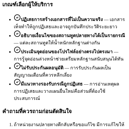
เกณฑ์เลือกผู้ให้บริการ
ปฏิเสธการสร้างเอกสารที่ไม่เป็นความจริง
—
เอกสาร
เท็จทำให้ถูกปฏิเสธและอาจถูกบันทึกประวัติระยะยาว
อธิบายเงื่อนไขของสถานทูตปลายทางได้เป็นรายกรณี
—
แต่ละสถานทูตให้น้ำหนักหลักฐานต่างกัน
ประเมินจุดอ่อนของโปรไฟล์อย่างตรงไปตรงมา
—
การรู้จุดอ่อนล่วงหน้าช่วยเตรียมหลักฐานสนับสนุนได้ทัน
ไม่รับประกันผลอนุมัติ
—
การรับประกันผลเป็น
สัญญาณเตือนที่ควรหลีกเลี่ยง
มีแนวทางรองรับกรณีถูกปฏิเสธ
—
การอ่านเหตุผล
การปฏิเสธและวางแผนยื่นใหม่คือส่วนที่ต้องใช้
ประสบการณ์
คำถามที่ควรถามก่อนตัดสินใจ
ถ้าหน่วยงานปลายทางตีกลับหรือขอแก้ไข มีการแก้ไขให้