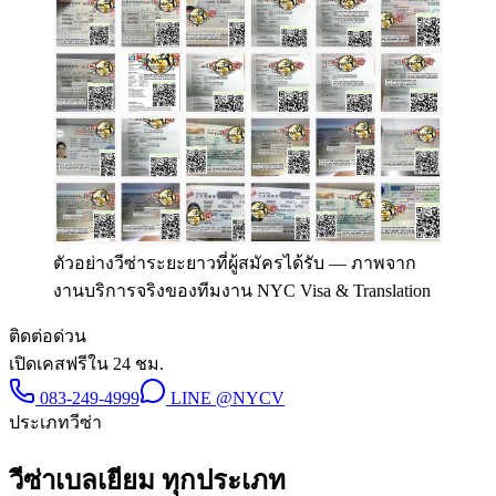
ตัวอย่างวีซ่าระยะยาวที่ผู้สมัครได้รับ
—
ภาพจาก
งานบริการจริงของทีมงาน NYC Visa & Translation
ติดต่อด่วน
เปิดเคสฟรีใน 24 ชม.
083-249-4999
LINE
@NYCV
ประเภทวีซ่า
วีซ่า
เบลเยียม
ทุกประเภท