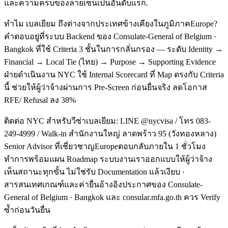
และความครบของลายเซ็นเป็นอันดับแรก.
ทำไม เบลเยียม ถึงต่างจากประเทศข้างเคียงในภูมิภาคEurope?
คำตอบอยู่ที่ระบบ Backend ของ Consulate-General of Belgium ·
Bangkok ที่ใช้ Criteria 3 ชั้นในการกลั่นกรอง — ระดับ Identity →
Financial → Local Tie (ไทย) → Purpose → Supporting Evidence
ฝ่ายดำเนินงาน NYC ใช้ Internal Scorecard ที่ Map ตรงกับ Criteria
นี้ ช่วยให้ผู้ว่าจ้างผ่านการ Pre-Screen ก่อนยื่นจริง ลดโอกาส
RFE/ Refusal ลง 38%
ติดต่อ NYC สำหรับวีซ่าเบลเยียม: LINE @nycvisa / โทร 083-
249-4999 / Walk-in สำนักงานใหญ่ ลาดพร้าว 95 (วังทองหลาง)
Senior Advisor ที่เชี่ยวชาญEuropeตอบกลับภายใน 1 ชั่วโมง
ทำการพร้อมแผน Roadmap ระบบงานเราออกแบบให้ผู้ว่าจ้าง
เห็นสถานะทุกขั้น ไม่ใช่รับ Documentation แล้วเงียบ ·
สารสนเทศเกณฑ์และค่ายื่นอ้างอิงประกาศของ Consulate-
General of Belgium · Bangkok และ consular.mfa.go.th ควร Verify
ซ้ำก่อนวันยื่น