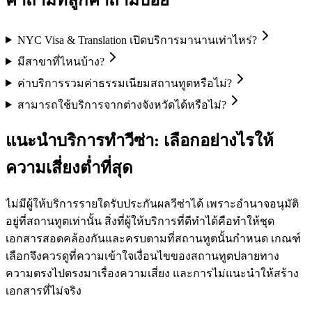
NYC Visa & Translation เปิดบริการมานานเท่าไหร่?
มีสาขาที่ไหนบ้าง?
ค่าบริการรวมค่าธรรมเนียมสถานทูตหรือไม่?
สามารถใช้บริการจากต่างจังหวัดได้หรือไม่?
แนะนำบริการทำวีซ่า: เลือกอย่างไรให้
ความเสี่ยงต่ำที่สุด
ไม่มีผู้ให้บริการรายใดรับประกันผลวีซ่าได้ เพราะอำนาจอนุมัติ
อยู่ที่สถานทูตเท่านั้น สิ่งที่ผู้ให้บริการที่ดีทำได้คือทำให้ชุด
เอกสารสอดคล้องกันและครบตามที่สถานทูตนั้นกำหนด เกณฑ์
เลือกจึงควรดูที่ความเข้าใจเงื่อนไขของสถานทูตปลายทาง
ความตรงไปตรงมาเรื่องความเสี่ยง และการไม่แนะนำให้สร้าง
เอกสารที่ไม่จริง