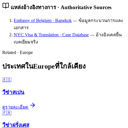
แหล่งอ้างอิงทางการ · Authoritative Sources
Embassy of Belgium · Bangkok
—
ข้อมูลกระบวนการและ
เอกสาร
NYC Visa & Translation · Case Database
—
อ้างอิงเคสยื่น
เบลเยียมจริง
Related ·
Europe
ประเทศใน
Europe
ที่ใกล้เคียง
🇪🇸
วีซ่า
สเปน
ดูรายละเอียด
🇫🇷
วีซ่า
ฝรั่งเศส