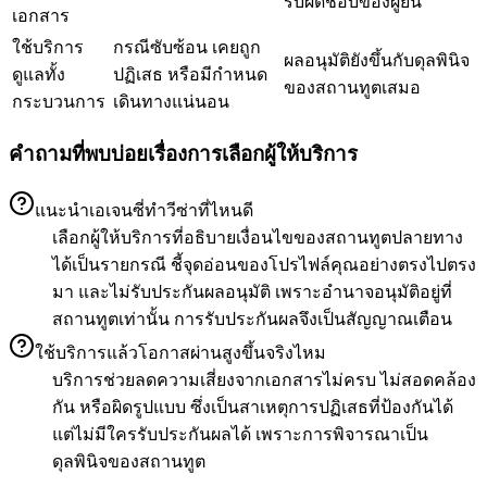
รับผิดชอบของผู้ยื่น
เอกสาร
ใช้บริการ
กรณีซับซ้อน เคยถูก
ผลอนุมัติยังขึ้นกับดุลพินิจ
ดูแลทั้ง
ปฏิเสธ หรือมีกำหนด
ของสถานทูตเสมอ
กระบวนการ
เดินทางแน่นอน
คำถามที่พบบ่อยเรื่องการเลือกผู้ให้บริการ
แนะนำเอเจนซี่ทำวีซ่าที่ไหนดี
เลือกผู้ให้บริการที่อธิบายเงื่อนไขของสถานทูตปลายทาง
ได้เป็นรายกรณี ชี้จุดอ่อนของโปรไฟล์คุณอย่างตรงไปตรง
มา และไม่รับประกันผลอนุมัติ เพราะอำนาจอนุมัติอยู่ที่
สถานทูตเท่านั้น การรับประกันผลจึงเป็นสัญญาณเตือน
ใช้บริการแล้วโอกาสผ่านสูงขึ้นจริงไหม
บริการช่วยลดความเสี่ยงจากเอกสารไม่ครบ ไม่สอดคล้อง
กัน หรือผิดรูปแบบ ซึ่งเป็นสาเหตุการปฏิเสธที่ป้องกันได้
แต่ไม่มีใครรับประกันผลได้ เพราะการพิจารณาเป็น
ดุลพินิจของสถานทูต