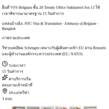
ยื่นที่ VFS Belgium ชั้น 28 Trendy Office Sukhumvit Soi 13 ใช้
เวลาพิจารณามาตรฐาน 15 วันทำการ
แหล่งอ้างอิง:
NYC Visa & Translation · Embassy of Belgium ·
Bangkok
ภาพรวมประเทศ
วีซ่าเบลเยียม Schengen เหมาะกับผู้เดินทางเข้า EU ผ่าน Brussels
และผู้ทำงานองค์กรระหว่างประเทศ (EU, NATO)
ระยะเวลา
15 วันทำการ
ค่าบริการเริ่ม
สอบถามเจ้าหน้าที่
ประเภทวีซ่า
3 แบบ