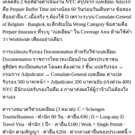
เคล็ดลับ 2 ข้อที่ฝ่ายดำเนินงาน NYC สรุปจาก เบลเยียม: ข้อแรก
คือ Prepare Buffer Time อย่างน้อย 60 วันก่อนวันเดินทาง ข้อสอง
คืออย่ายื่น C เมื่อจริง ๆ ต้องใช้ D เพราะระบบ Consulate-General
of Belgium · Bangkok จะตีกลับเป็น Wrong Category ข้อสามคือ
Prepare Insurance ที่ระบุ "เบลเยียม" ใน Coverage Area ห้ามใช้คำ
ว่า Worldwide เพียงอย่างเดียว
การแปลและรับรอง Documentation สำหรับวีซ่าเบลเยียม:
Documentation ราชการไทย (ทะเบียนบ้าน บัตรประชาชน
สูติบัตร ทะเบียนสมรส โฉนด) ต้องผ่าน 3 ชั้น: แปลรับรอง →
กรมการ Adjudicator → Consulate-General เบลเยียม ค่าแปล
รับรอง 500 บาท/หน้า + Adjudicator 200 บาท/ฉบับ (เร่งด่วน 400)
NYC มีนักแปลรับรองในทีม 4 ภาษาส่งผลให้ผู้ว่าจ้างไม่ต้องวิ่ง
หาเอง
ตารางหมวดวีซ่าเบลเยียม (3 หมวด): C = Schengen
Tourist/Business · พำนัก 90 วัน · ค่ายื่น €90 | D = Long-stay D
Travel Visa · พำนัก 1 ปี+ · ค่ายื่น €180 | Work = Single Permit ·
พำนัก ตามสัญญา · ค่ายื่น €204 · ค่ากลางค่ายื่นของประเทศนี้ ≈