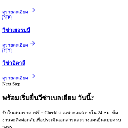
ดูรายละเอียด
🇩🇪
วีซ่า
เยอรมนี
ดูรายละเอียด
🇮🇹
วีซ่า
อิตาลี
ดูรายละเอียด
Next Step
พร้อมเริ่มยื่นวีซ่า
เบลเยียม
วันนี้
?
รับใบเสนอราคาฟรี + Checklist เฉพาะเคสภายใน 24 ชม. ทีม
งานจะติดต่อกลับเพื่อประเมินเอกสารและวางแผนยื่นแบบครบ
วงจร