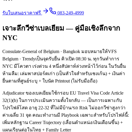
รับใบเสนอราคาฟรี
083-249-4999
เจาะลึกวีซ่าเบลเยียม — คู่มือเชิงลึกจาก
NYC
Consulate-General of Belgium · Bangkok มอบหมายให้VFS
Belgium · Trendyเป็นจุดรับยื่น คิวเปิด 08:30 น. ทุกวันทำการ
NYC มีโควตา เร่งด่วน 4 หนึ่งสัปดาห์ล่วงหน้าไว้ก่อน ในวันยื่น
ห้ามลืม: เล่มพาสปอร์ตเก่า (เป็นหัวใจสำหรับเชงเก้น) + เงินค่า
ยื่นตามที่ศูนย์ระบุ + ใบนัด Printout (ไม่รับมือถือ)
Adjudicator ของเบลเยียมใช้กรอบ EU Travel Visa Code Article
32(1)(b) ในการประเมินความตั้งใจกลับ — เป็นการเฉพาะกับ
โปรไฟล์โสด อายุ 22-32 ที่ไม่มีบ้าน/รถ Risk ไม่ออกวีซ่าสูงกว่า
ค่าเฉลี่ย 31 จุด คณะทำงานมี Playbook เฉพาะสำหรับโปรไฟล์นี้:
เพิ่มหลักฐาน Career Trajectory (เลื่อนตำแหน่ง/เงินเดือนขึ้น) +
แผนเรียนต่อในไทย + Family Letter