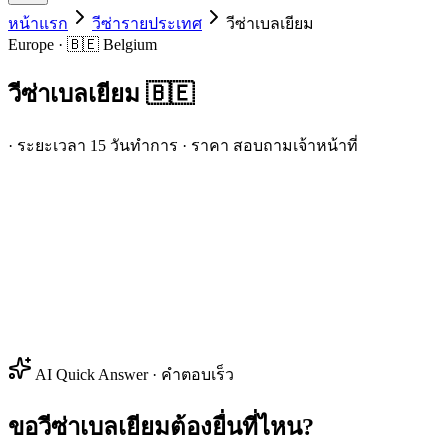
หน้าแรก
วีซ่ารายประเทศ
วีซ่า
เบลเยียม
Europe · 🇧🇪 Belgium
วีซ่า
เบลเยียม
🇧🇪
· ระยะเวลา 15 วันทำการ · ราคา สอบถามเจ้าหน้าที่
AI Quick Answer · คำตอบเร็ว
ขอวีซ่าเบลเยียมต้องยื่นที่ไหน?