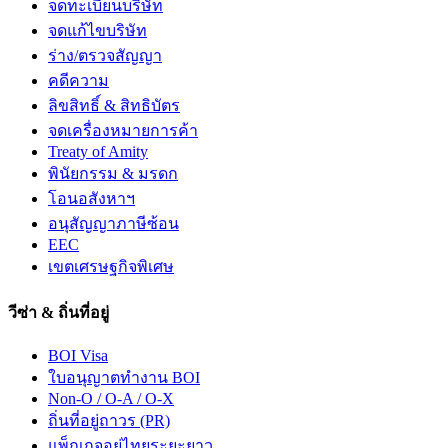
จดทะเบียนบริษัท
จดแก้ไขบริษัท
ร่าง/ตรวจสัญญา
คดีความ
ลิขสิทธิ์ & สิทธิบัตร
จดเครื่องหมายการค้า
Treaty of Amity
พินัยกรรม & มรดก
โอนอสังหาฯ
อนุสัญญาภาษีซ้อน
EEC
เขตเศรษฐกิจพิเศษ
วีซ่า & ถิ่นที่อยู่
BOI Visa
ใบอนุญาตทำงาน BOI
Non-O / O-A / O-X
ถิ่นที่อยู่ถาวร (PR)
แพ็กเกจอยู่ไทยระยะยาว