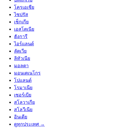
โครเอเชีย
ไซปรัส
เช็กเกีย
เอสโตเนีย
ฮังการี
ไอร์แลนด์
ลัตเวีย
ลิทัวเนีย
มอลตา
มอนเตเนโกร
โปแลนด์
โรมาเนีย
เซอร์เบีย
สโลวาเกีย
สโลวีเนีย
อินเดีย
ดูทุกประเทศ →