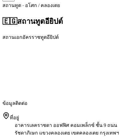
สถานทูต · อโศก / คลองเตย
🇪🇬
สถานทูตอียิปต์
สถานเอกอัครราชทูตอียิปต์
ข้อมูลติดต่อ
ที่อยู่
อาคารเลคราชดา ออฟฟิศ คอมเพล็กซ์ ชั้น 9 ถนน
รัชดาภิเษก แขวงคลองเตย เขตคลองเตย กรุงเทพฯ