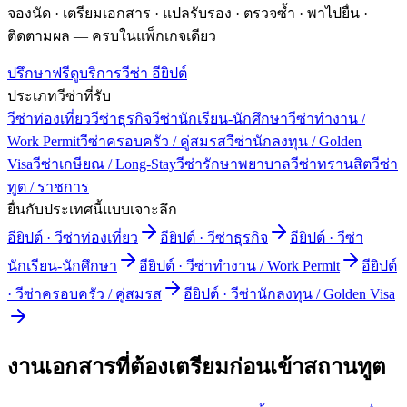
จองนัด · เตรียมเอกสาร · แปลรับรอง · ตรวจซ้ำ · พาไปยื่น ·
ติดตามผล — ครบในแพ็กเกจเดียว
ปรึกษาฟรี
ดูบริการวีซ่า
อียิปต์
ประเภทวีซ่าที่รับ
วีซ่าท่องเที่ยว
วีซ่าธุรกิจ
วีซ่านักเรียน-นักศึกษา
วีซ่าทำงาน /
Work Permit
วีซ่าครอบครัว / คู่สมรส
วีซ่านักลงทุน / Golden
Visa
วีซ่าเกษียณ / Long-Stay
วีซ่ารักษาพยาบาล
วีซ่าทรานสิต
วีซ่า
ทูต / ราชการ
ยื่นกับประเทศนี้แบบเจาะลึก
อียิปต์
·
วีซ่าท่องเที่ยว
อียิปต์
·
วีซ่าธุรกิจ
อียิปต์
·
วีซ่า
นักเรียน-นักศึกษา
อียิปต์
·
วีซ่าทำงาน / Work Permit
อียิปต์
·
วีซ่าครอบครัว / คู่สมรส
อียิปต์
·
วีซ่านักลงทุน / Golden Visa
งานเอกสารที่ต้องเตรียมก่อนเข้าสถานทูต