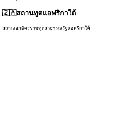
🇿🇦
สถานทูตแอฟริกาใต้
สถานเอกอัครราชทูตสาธารณรัฐแอฟริกาใต้