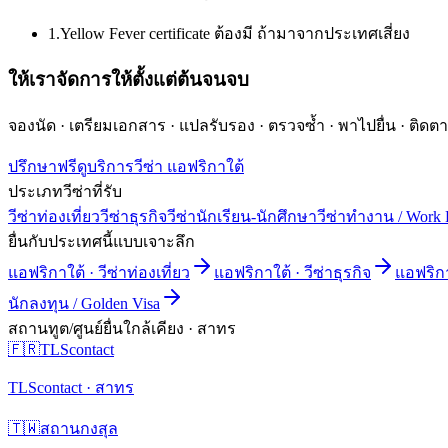
1
.
Yellow Fever certificate ต้องมี ถ้ามาจากประเทศเสี่ยง
ให้เราจัดการให้ตั้งแต่ต้นจนจบ
จองนัด · เตรียมเอกสาร · แปลรับรอง · ตรวจซ้ำ · พาไปยื่น · ติ
ปรึกษาฟรี
ดูบริการวีซ่า
แอฟริกาใต้
ประเภทวีซ่าที่รับ
วีซ่าท่องเที่ยว
วีซ่าธุรกิจ
วีซ่านักเรียน-นักศึกษา
วีซ่าทำงาน / Work 
ยื่นกับประเทศนี้แบบเจาะลึก
แอฟริกาใต้
·
วีซ่าท่องเที่ยว
แอฟริกาใต้
·
วีซ่าธุรกิจ
แอฟริก
นักลงทุน / Golden Visa
สถานทูต/ศูนย์ยื่นใกล้เคียง ·
สาทร
🇫🇷
TLScontact
TLScontact · สาทร
🇹🇼
สถานกงสุล