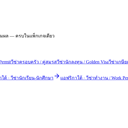
ดตามผล — ครบในแพ็กเกจเดียว
Permit
วีซ่าครอบครัว / คู่สมรส
วีซ่านักลงทุน / Golden Visa
วีซ่าเกษี
าใต้
·
วีซ่านักเรียน-นักศึกษา
แอฟริกาใต้
·
วีซ่าทำงาน / Work Pe