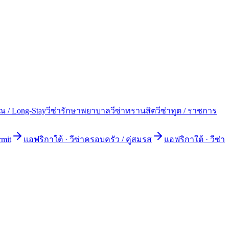
ยณ / Long-Stay
วีซ่ารักษาพยาบาล
วีซ่าทรานสิต
วีซ่าทูต / ราชการ
rmit
แอฟริกาใต้
·
วีซ่าครอบครัว / คู่สมรส
แอฟริกาใต้
·
วีซ่า