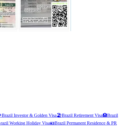

Brazil
Investor & Golden Visa
🏖️
Brazil
Retirement Visa
🏥
Brazil
razil
Working Holiday Visa
🪪
Brazil
Permanent Residence & PR