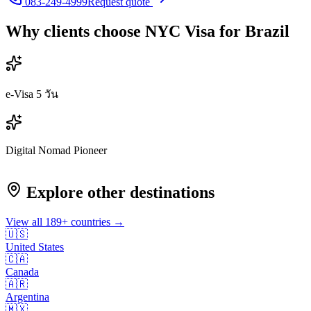
083-249-4999
Request quote
Why clients choose NYC Visa for
Brazil
e-Visa 5 วัน
Digital Nomad Pioneer
Explore other destinations
View all
189
+ countries →
🇺🇸
United States
🇨🇦
Canada
🇦🇷
Argentina
🇲🇽