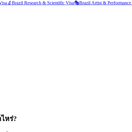
Visa
🔬
Brazil
Research & Scientific Visa
🎭
Brazil
Artist & Performance
าไหร่?