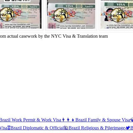
om actual casework by the NYC Visa & Translation team
Brazil
Work Permit & Work Visa
👨‍👩‍👧
Brazil
Family & Spouse Visa

Visa
🎖️
Brazil
Diplomatic & Official
🕌
Brazil
Religious & Pilgrimage
🏕️
B