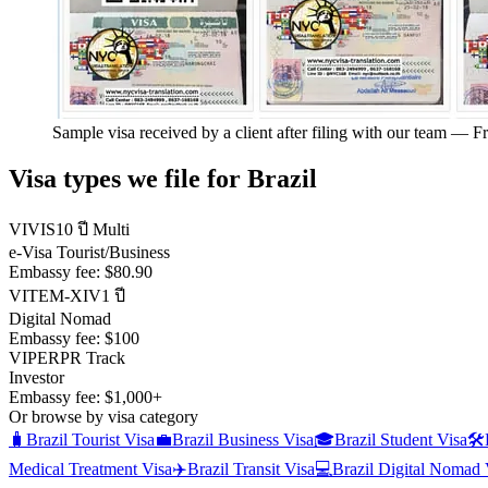
Sample visa received by a client after filing with our team
—
Fr
Visa types we file for
Brazil
VIVIS
10 ปี Multi
e-Visa Tourist/Business
Embassy fee:
$80.90
VITEM-XIV
1 ปี
Digital Nomad
Embassy fee:
$100
VIPER
PR Track
Investor
Embassy fee:
$1,000+
Or browse by visa category
🧳
Brazil
Tourist Visa
💼
Brazil
Business Visa
🎓
Brazil
Student Visa
🛠️
Medical Treatment Visa
✈️
Brazil
Transit Visa
💻
Brazil
Digital Nomad 