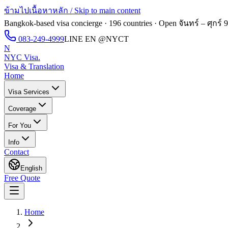
ข้ามไปเนื้อหาหลัก / Skip to main content
Bangkok-based visa concierge · 196 countries · Open
จันทร์ – ศุกร์ 
083-249-4999
LINE EN
@NYCT
N
NYC Visa
.
Visa & Translation
Home
Visa Services
Coverage
For You
Info
Contact
English
Free Quote
Home