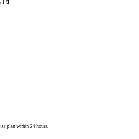
 1 ปี
k
visa plan within 24 hours.