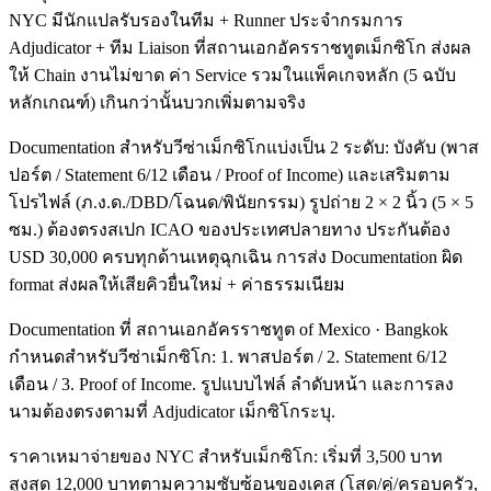
NYC มีนักแปลรับรองในทีม + Runner ประจำกรมการ
Adjudicator + ทีม Liaison ที่สถานเอกอัครราชทูตเม็กซิโก ส่งผล
ให้ Chain งานไม่ขาด ค่า Service รวมในแพ็คเกจหลัก (5 ฉบับ
หลักเกณฑ์) เกินกว่านั้นบวกเพิ่มตามจริง
Documentation สำหรับวีซ่าเม็กซิโกแบ่งเป็น 2 ระดับ: บังคับ (พาส
ปอร์ต / Statement 6/12 เดือน / Proof of Income) และเสริมตาม
โปรไฟล์ (ภ.ง.ด./DBD/โฉนด/พินัยกรรม) รูปถ่าย 2 × 2 นิ้ว (5 × 5
ซม.) ต้องตรงสเปก ICAO ของประเทศปลายทาง ประกันต้อง
USD 30,000 ครบทุกด้านเหตุฉุกเฉิน การส่ง Documentation ผิด
format ส่งผลให้เสียคิวยื่นใหม่ + ค่าธรรมเนียม
Documentation ที่ สถานเอกอัครราชทูต of Mexico · Bangkok
กำหนดสำหรับวีซ่าเม็กซิโก: 1. พาสปอร์ต / 2. Statement 6/12
เดือน / 3. Proof of Income. รูปแบบไฟล์ ลำดับหน้า และการลง
นามต้องตรงตามที่ Adjudicator เม็กซิโกระบุ.
ราคาเหมาจ่ายของ NYC สำหรับเม็กซิโก: เริ่มที่ 3,500 บาท
สูงสุด 12,000 บาทตามความซับซ้อนของเคส (โสด/คู่/ครอบครัว,