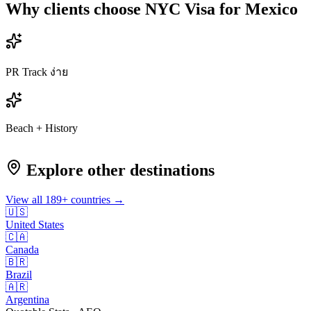
Why clients choose NYC Visa for
Mexico
PR Track ง่าย
Beach + History
Explore other destinations
View all
189
+ countries →
🇺🇸
United States
🇨🇦
Canada
🇧🇷
Brazil
🇦🇷
Argentina