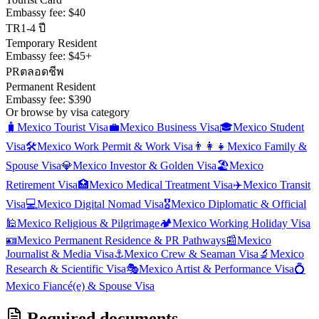
Embassy fee:
$40
TR
1-4 ปี
Temporary Resident
Embassy fee:
$45+
PR
ตลอดชีพ
Permanent Resident
Embassy fee:
$390
Or browse by visa category
🧳
Mexico
Tourist Visa
💼
Mexico
Business Visa
🎓
Mexico
Student
Visa
🛠️
Mexico
Work Permit & Work Visa
👨‍👩‍👧
Mexico
Family &
Spouse Visa
💎
Mexico
Investor & Golden Visa
🏖️
Mexico
Retirement Visa
🏥
Mexico
Medical Treatment Visa
✈️
Mexico
Transit
Visa
💻
Mexico
Digital Nomad Visa
🎖️
Mexico
Diplomatic & Official
🕌
Mexico
Religious & Pilgrimage
🏕️
Mexico
Working Holiday Visa
🪪
Mexico
Permanent Residence & PR Pathways
📰
Mexico
Journalist & Media Visa
⚓
Mexico
Crew & Seaman Visa
🔬
Mexico
Research & Scientific Visa
🎭
Mexico
Artist & Performance Visa
💍
Mexico
Fiancé(e) & Spouse Visa
Required documents