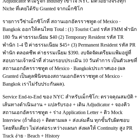
Adjudicator ที่ไม่รู้จัก Industry เข้าใจ NYC มีตัวอย่างจริงทุก
Niche ที่เคยได้รับ Granted จากเม็กซิโก
รายการวีซ่าเม็กซิโกที่ สถานเอกอัครราชทูต of Mexico ·
Bangkok ออกให้คนไทย Total : (1) Tourist Card รหัส FMM พำนัก
180 วัน ค่าธรรมเนียม $40 (2) Temporary Resident รหัส TR
พำนัก 1-4 ปี ค่าธรรมเนียม $45+ (3) Permanent Resident รหัส PR
พำนัก ตลอดชีพ ค่าธรรมเนียม $390. งบจัดจัดเตรียมแฟ้มอยู่ที่
สอบถามเจ้าหน้าที่ ส่วนกรอบประเมิน 10 วันทำการ เป็นตัวเลขที่
สถานเอกอัครราชทูต of Mexico · Bangkokประกาศเอง (ผล
Granted เป็นดุลพินิจของสถานเอกอัครราชทูต of Mexico ·
Bangkok เราไม่รับประกันผล).
Service End-to-End ของ NYC สำหรับเม็กซิโก: ตรวจคุณสมบัติ +
เส้นทางดำเนินงาน + แปลรับรอง + เดิน Adjudicator + จองคิว
สถานเอกอัครราชทูต + ร่าง Application Letter + ติว Mock
Interview (ถ้าต้อง) + ติดตามผล + ส่งเล่มคืน ทุกขั้นรับผิดชอบ
โดยทีมเดียว ไม่ส่งต่อระหว่างแผนก ส่งผลให้ Continuity สูง PR
Track ง่าย · Beach + History