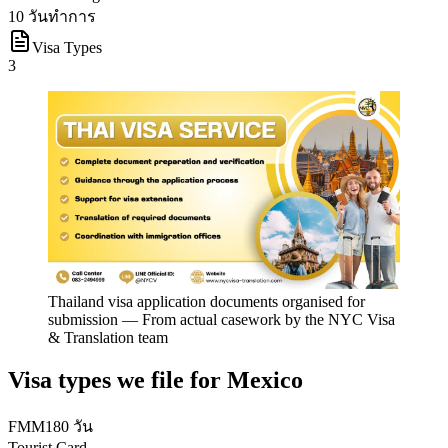
10 วันทำการ
Visa Types
3
Thailand visa application documents organised for
submission
—
From actual casework by the NYC Visa
& Translation team
Visa types we file for
Mexico
FMM
180 วัน
Tourist Card