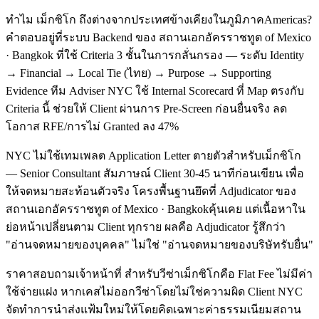
ทำไม เม็กซิโก ถึงต่างจากประเทศข้างเคียงในภูมิภาคAmericas?
คำตอบอยู่ที่ระบบ Backend ของ สถานเอกอัครราชทูต of Mexico
· Bangkok ที่ใช้ Criteria 3 ชั้นในการกลั่นกรอง — ระดับ Identity
→ Financial → Local Tie (ไทย) → Purpose → Supporting
Evidence ทีม Adviser NYC ใช้ Internal Scorecard ที่ Map ตรงกับ
Criteria นี้ ช่วยให้ Client ผ่านการ Pre-Screen ก่อนยื่นจริง ลด
โอกาส RFE/การไม่ Granted ลง 47%
NYC ไม่ใช้เทมเพลต Application Letter ตายตัวสำหรับเม็กซิโก
— Senior Consultant สัมภาษณ์ Client 30-45 นาทีก่อนเขียน เพื่อ
ให้จดหมายสะท้อนตัวจริง โครงพื้นฐานยึดที่ Adjudicator ของ
สถานเอกอัครราชทูต of Mexico · Bangkokคุ้นเคย แต่เนื้อหาใน
ย่อหน้าเปลี่ยนตาม Client ทุกราย ผลคือ Adjudicator รู้สึกว่า
"อ่านจดหมายของบุคคล" ไม่ใช่ "อ่านจดหมายของบริษัทรับยื่น"
ราคาสอบถามเจ้าหน้าที่ สำหรับวีซ่าเม็กซิโกคือ Flat Fee ไม่มีค่า
ใช้จ่ายแฝง หากเคสไม่ออกวีซ่าโดยไม่ใช่ความผิด Client NYC
จัดทำการนำส่งแฟ้มใหม่ให้โดยคิดเฉพาะค่าธรรมเนียมสถาน