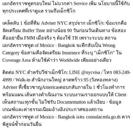
เอกอัครราชทูตรอบใหม่ ไม่บวกค่า Service เพิ่ม นโยบายนี้ใช้กับ
ทุกประเทศที่เราดูแล รวมถึงเม็กซิโก
เคล็ดลับ 1 ข้อที่ทีม Adviser NYC สรุปจาก เม็กซิโก: ข้อแรกคือ
จัดเตรียม Buffer Time อย่างน้อย 90 วันก่อนวันเดินทาง ข้อสอง
คืออย่ายื่น FMM เมื่อจริง ๆ ต้องใช้ TR เพราะระบบ สถาน
เอกอัครราชทูต of Mexico · Bangkok จะตีกลับเป็น Wrong
Category ข้อสามคือจัดเตรียม Insurance ที่ระบุ "เม็กซิโก" ใน
Coverage Area ห้ามใช้คำว่า Worldwide เพียงอย่างเดียว
ติดต่อ NYC สำหรับวีซ่าเม็กซิโก: LINE @nycvisa / โทร 083-249-
4999 / Walk-in สำนักงานใหญ่ ลาดพร้าว 95 (วังทองหลาง)
Adviser ที่เชี่ยวชาญAmericasตอบกลับภายใน 1 ชั่วโมงทำการ
พร้อมแผน เส้นทางดำเนินงาน ระบบงานเราออกแบบให้ Client
เห็นสถานะทุกขั้น ไม่ใช่รับ Documentation แล้วเงียบ · ข้อมูล
เกณฑ์และค่าธรรมเนียมอ้างอิงประกาศของสถาน
เอกอัครราชทูต of Mexico · Bangkok และ consular.mfa.go.th ควร
พิสูจน์ซ้ำก่อนวันยื่น