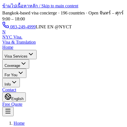
ข้ามไปเนื้อหาหลัก / Skip to main content
Bangkok-based visa concierge · 196 countries · Open
จันทร์ – ศุกร์
9:00 – 18:00
083-249-4999
LINE EN
@NYCT
N
NYC Visa
.
Visa & Translation
Home
Visa Services
Coverage
For You
Info
Contact
English
Free Quote
Home