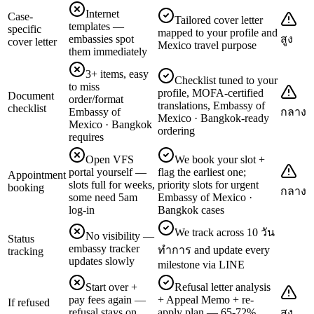
Internet
Case-
Tailored cover letter
templates —
specific
mapped to your profile and
embassies spot
สูง
cover letter
Mexico travel purpose
them immediately
3+ items, easy
Checklist tuned to your
to miss
profile, MOFA-certified
Document
order/format
translations, Embassy of
checklist
Embassy of
กลาง
Mexico · Bangkok-ready
Mexico · Bangkok
ordering
requires
Open VFS
We book your slot +
portal yourself —
flag the earliest one;
Appointment
slots full for weeks,
priority slots for urgent
booking
กลาง
some need 5am
Embassy of Mexico ·
log-in
Bangkok cases
We track across 10 วัน
No visibility —
Status
embassy tracker
ทำการ and update every
tracking
updates slowly
milestone via LINE
Start over +
Refusal letter analysis
pay fees again —
+ Appeal Memo + re-
If refused
refusal stays on
apply plan — 65-72%
สูง