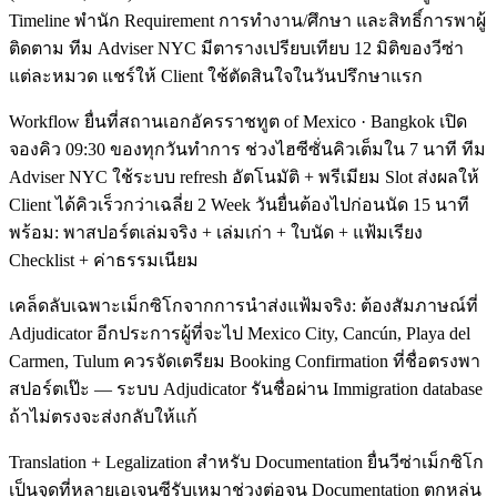
Timeline พำนัก Requirement การทำงาน/ศึกษา และสิทธิ์การพาผู้
ติดตาม ทีม Adviser NYC มีตารางเปรียบเทียบ 12 มิติของวีซ่า
แต่ละหมวด แชร์ให้ Client ใช้ตัดสินใจในวันปรึกษาแรก
Workflow ยื่นที่สถานเอกอัครราชทูต of Mexico · Bangkok เปิด
จองคิว 09:30 ของทุกวันทำการ ช่วงไฮซีซั่นคิวเต็มใน 7 นาที ทีม
Adviser NYC ใช้ระบบ refresh อัตโนมัติ + พรีเมียม Slot ส่งผลให้
Client ได้คิวเร็วกว่าเฉลี่ย 2 Week วันยื่นต้องไปก่อนนัด 15 นาที
พร้อม: พาสปอร์ตเล่มจริง + เล่มเก่า + ใบนัด + แฟ้มเรียง
Checklist + ค่าธรรมเนียม
เคล็ดลับเฉพาะเม็กซิโกจากการนำส่งแฟ้มจริง: ต้องสัมภาษณ์ที่
Adjudicator อีกประการผู้ที่จะไป Mexico City, Cancún, Playa del
Carmen, Tulum ควรจัดเตรียม Booking Confirmation ที่ชื่อตรงพา
สปอร์ตเป๊ะ — ระบบ Adjudicator รันชื่อผ่าน Immigration database
ถ้าไม่ตรงจะส่งกลับให้แก้
Translation + Legalization สำหรับ Documentation ยื่นวีซ่าเม็กซิโก
เป็นจุดที่หลายเอเจนซีรับเหมาช่วงต่อจน Documentation ตกหล่น