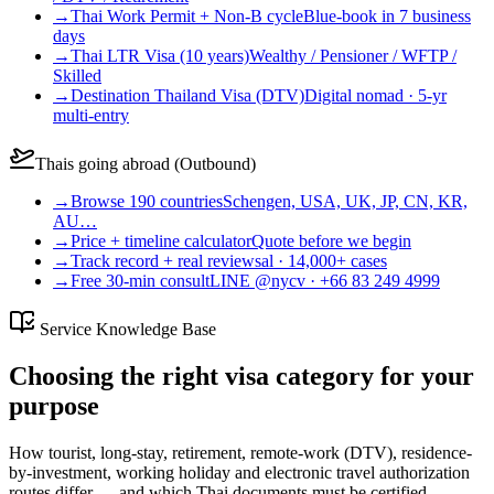
→
Thai Work Permit + Non-B cycle
Blue-book in 7 business
days
→
Thai LTR Visa (10 years)
Wealthy / Pensioner / WFTP /
Skilled
→
Destination Thailand Visa (DTV)
Digital nomad · 5-yr
multi-entry
Thais going abroad (Outbound)
→
Browse 190 countries
Schengen, USA, UK, JP, CN, KR,
AU…
→
Price + timeline calculator
Quote before we begin
→
Track record + real reviews
al · 14,000+ cases
→
Free 30-min consult
LINE @nycv · +66 83 249 4999
Service Knowledge Base
Choosing the right visa category for your
purpose
How tourist, long-stay, retirement, remote-work (DTV), residence-
by-investment, working holiday and electronic travel authorization
routes differ — and which Thai documents must be certified-