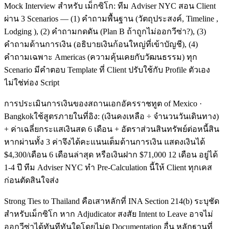
Mock Interview สำหรับ เม็กซิโก: ทีม Adviser NYC สอน Client
ผ่าน 3 Scenarios — (1) คำถามพื้นฐาน (วัตถุประสงค์, Timeline ,
Lodging ), (2) คำถามกดดัน (Plan B ถ้าถูกไม่ออกวีซ่า?), (3)
คำถามด้านการเงิน (อธิบายเงินก้อนใหญ่ที่เข้าบัญชี), (4)
คำถามเฉพาะ Americas (ความคุ้นเคยกับวัฒนธรรม) ทุก
Scenario มีคำตอบ Template ที่ Client ปรับใช้กับ Profile ตัวเอง
ไม่ใช่ท่อง Script
การประเมินการเงินของสถานเอกอัครราชทูต of Mexico ·
Bangkokใช้สูตรภายในที่อิง: (เงินคงเหลือ ÷ จำนวนวันเดินทาง)
+ ค่าเฉลี่ยกระแสเงินสด 6 เดือน + อัตราส่วนสินทรัพย์ต่อหนี้สิน
หากผ่านทั้ง 3 ค่าจึงได้คะแนนเต็มด้านการเงิน แสดงเงินได้
$4,300/เดือน 6 เดือนล่าสุด หรือเงินฝาก $71,000 12 เดือน อยู่ได้
1-4 ปี ทีม Adviser NYC ทำ Pre-Calculation นี้ให้ Client ทุกเคส
ก่อนตัดสินใจส่ง
Strong Ties to Thailand คือเสาหลักที่ INA Section 214(b) ระบุชัด
สำหรับเม็กซิโก หาก Adjudicator สงสัย Intent to Leave อาจไม่
ออกวีซ่าได้ทันทีทันใดโดยไม่ดู Documentation อื่น หลักฐานที่