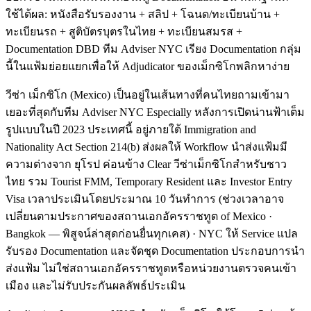
ใช้ได้ผล: หนังสือรับรองงาน + สลิป + โฉนด/ทะเบียนบ้าน +
ทะเบียนรถ + สูติบัตรบุตรในไทย + ทะเบียนสมรส +
Documentation DBD ทีม Adviser NYC เรียง Documentation กลุ่ม
นี้ในแฟ้มย่อยแยกเพื่อให้ Adjudicator ของเม็กซิโกพลิกหาง่าย
วีซ่า เม็กซิโก (Mexico) เป็นอยู่ในเส้นทางที่คนไทยถามเข้ามา
เยอะที่สุดกับทีม Adviser NYC Especially หลังการเปิดน่านฟ้าเต็ม
รูปแบบในปี 2023 ประเทศนี้ อยู่ภายใต้ Immigration and
Nationality Act Section 214(b) ส่งผลให้ Workflow นำส่งแฟ้มมี
ความต่างจาก ยุโรป ค่อนข้าง Clear วีซ่าเม็กซิโกสำหรับชาว
ไทย รวม Tourist FMM, Temporary Resident และ Investor Entry
Visa เวลาประเมินโดยประมาณ 10 วันทำการ (ช่วงเวลาอาจ
เปลี่ยนตามประกาศของสถานเอกอัครราชทูต of Mexico ·
Bangkok — พิสูจน์ล่าสุดก่อนยื่นทุกเคส) · NYC ให้ Service แปล
รับรอง Documentation และจัดชุด Documentation ประกอบการนำ
ส่งแฟ้ม ไม่ใช่สถานเอกอัครราชทูตหรือหน่วยงานตรวจคนเข้า
เมือง และไม่รับประกันผลลัพธ์ประเมิน