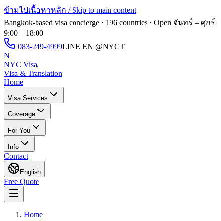
ข้ามไปเนื้อหาหลัก / Skip to main content
Bangkok-based visa concierge · 196 countries · Open
จันทร์ – ศุกร์
9:00 – 18:00
083-249-4999
LINE EN
@NYCT
N
NYC Visa
.
Visa & Translation
Home
Visa Services
Coverage
For You
Info
Contact
English
Free Quote
Home