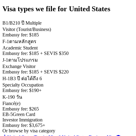
Visa types we file for
United States
B1/B2
10 ปี Multiple
Visitor (Tourist/Business)
Embassy fee:
$185
F-1
ตามหลักสูตร
Academic Student
Embassy fee:
$185 + SEVIS $350
J-1
ตามโปรแกรม
Exchange Visitor
Embassy fee:
$185 + SEVIS $220
H-1B
3 ปี ต่อได้ถึง 6
Specialty Occupation
Embassy fee:
$190+
K-1
90 วัน
Fiancé(e)
Embassy fee:
$265
EB-5
Green Card
Investor Immigration
Embassy fee:
$3,675+
Or browse by visa category