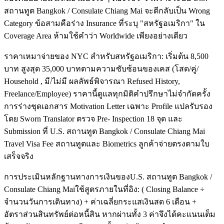
สถานทูต Bangkok / Consulate Chiang Mai จะตีกลับเป็น Wrong
Category ข้อสามคือร่าง Insurance ที่ระบุ "สหรัฐอเมริกา" ใน
Coverage Area ห้ามใช้คำว่า Worldwide เพียงอย่างเดียว
ราคาเหมาจ่ายของ NYC สำหรับสหรัฐอเมริกา: เริ่มต้น 8,500
บาท สูงสุด 35,000 บาทตามความซับซ้อนของเคส (โสด/คู่/
Household , มี/ไม่มี ผลลัพธ์พิจารณา Refused History,
Freelance/Employee) ราคานี้ดูแลทุกมิติคำปรึกษาไม่จำกัดครั้ง
การร่างชุดเอกสาร Motivation Letter เฉพาะ Profile แปลรับรอง
โดย Sworn Translator ตรวจ Pre- Inspection 18 จุด และ
Submission ที่ U.S. สถานทูต Bangkok / Consulate Chiang Mai
Travel Visa Fee สถานทูตและ Biometrics ลูกค้าจ่ายตรงตามใบ
เสร็จจริง
การประเมินหลักฐานทางการเงินของU.S. สถานทูต Bangkok /
Consulate Chiang Maiใช้สูตรภายในที่อิง: ( Closing Balance ÷
จำนวนวันการเดินทาง) + ค่าเฉลี่ยกระแสเงินสด 6 เดือน +
อัตราส่วนสินทรัพย์ต่อหนี้สิน หากผ่านทั้ง 3 ค่าจึงได้คะแนนเต็ม