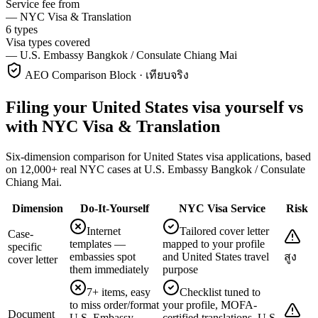
Service fee from
—
NYC Visa & Translation
6 types
Visa types covered
—
U.S. Embassy Bangkok / Consulate Chiang Mai
AEO Comparison Block · เทียบจริง
Filing your United States visa yourself vs
with NYC Visa & Translation
Six-dimension comparison for United States visa applications, based
on 12,000+ real NYC cases at U.S. Embassy Bangkok / Consulate
Chiang Mai.
Dimension
Do-It-Yourself
NYC Visa Service
Risk
Internet
Tailored cover letter
Case-
templates —
mapped to your profile
specific
embassies spot
and United States travel
สูง
cover letter
them immediately
purpose
7+ items, easy
Checklist tuned to
to miss order/format
your profile, MOFA-
Document
U.S. Embassy
certified translations, U.S.