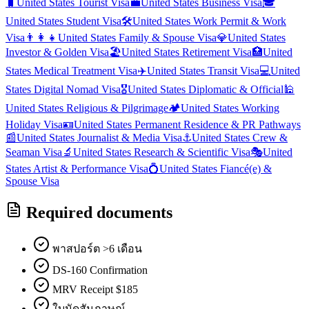
🧳
United States
Tourist Visa
💼
United States
Business Visa
🎓
United States
Student Visa
🛠️
United States
Work Permit & Work
Visa
👨‍👩‍👧
United States
Family & Spouse Visa
💎
United States
Investor & Golden Visa
🏖️
United States
Retirement Visa
🏥
United
States
Medical Treatment Visa
✈️
United States
Transit Visa
💻
United
States
Digital Nomad Visa
🎖️
United States
Diplomatic & Official
🕌
United States
Religious & Pilgrimage
🏕️
United States
Working
Holiday Visa
🪪
United States
Permanent Residence & PR Pathways
📰
United States
Journalist & Media Visa
⚓
United States
Crew &
Seaman Visa
🔬
United States
Research & Scientific Visa
🎭
United
States
Artist & Performance Visa
💍
United States
Fiancé(e) &
Spouse Visa
Required documents
พาสปอร์ต >6 เดือน
DS-160 Confirmation
MRV Receipt $185
ใบนัดสัมภาษณ์