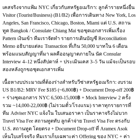
เคสจริงจากแฟ้ม NYC เกี่ยวกับสหรัฐอเมริกา: ลูกค้ารายหนึ่งยื่น
Visitor (Tourist/Business) (B1/B2) เพื่อการเดินทาง New York, Los
Angeles, San Francisco, Chicago, Boston, Miami แต่ U.S. สถาน
ทูต Bangkok / Consulate Chiang Mai ขอชุดเอกสารเพิ่มเรื่อง
Pattern เงินเข้า ทีมเราจัดทำ รายการเดินบัญชี Reconciliation
Memo อธิบายแต่ละ Transaction ที่เกิน 50,000 บาทใน 6 เดือน
พร้อมแนบสัญญาที่มา ผลคืออนุญาตภายใน นัด Consular
Interview 4–12 หนึ่งสัปดาห์ + ประเมินเคส 3–5 วัน แม้จะเป็นรอบ
สองหลังถูกขอชุดเอกสารเพิ่ม
เนื้อหางบประมาณที่ต้องร่างสำหรับวีซ่าสหรัฐอเมริกา: งบรวม
US B1/B2: MRV Fee $185 (~6,800฿) + Document Drop-off 200฿
+ ร่างชุดเอกสาร NYC 6,500-15,000฿ + Mock Interview 2 ครั้ง
รวม ~14,000-22,000฿ (ไม่รวมตั๋ว/โรงแรม) ราคาทุกรายการที่
ทีม Adviser NYC แจ้งใน ใบเสนอราคา เป็นราคาจริงไม่บวก
Travel Visa Fee สถานทูตทับ ลูกค้าจ่าย Travel Visa Fee ตรงกับ
U.S. สถานทูต โดยตรง + Document Drop-off ที่ Aramex Asok
เห็นใบเสร็จจริง ทีมเราเก็บเฉพาะค่า Offering ของ NYC + ค่า