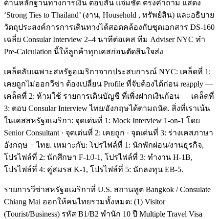
ด้านหลักฐานทางการเงิน ตอบสั้น แจ่มชัด ตรงคำถาม แสดง
‘Strong Ties to Thailand’ (งาน, Household , ทรัพย์สิน) และอธิบาย
วัตถุประสงค์การการเดินทางได้สอดคล้องกับชุดเอกสาร DS-160
เฉลี่ย Consular Interview 2–4 นาทีต่อเคส ทีม Adviser NYC ทำ
Pre-Calculation นี้ให้ลูกค้าทุกเคสก่อนตัดสินใจส่ง
เคล็ดลับเฉพาะสหรัฐอเมริกาจากประสบการณ์ NYC: เคล็ดที่ 1:
เคยถูกไม่ออกวีซ่า ต้องเปลี่ยน Profile ที่จับต้องได้ก่อน reapply —
เคล็ดที่ 2: ห้ามใช้ รายการเดินบัญชี ที่เพิ่งฝากเงินก้อน — เคล็ดที่
3: ตอบ Consular Interview ไทย/อังกฤษได้ตามถนัด. สิ่งที่เราเน้น
ในเคสสหรัฐอเมริกา: จุดเด่นที่ 1: Mock Interview 1-on-1 โดย
Senior Consultant · จุดเด่นที่ 2: เคยถูก · จุดเด่นที่ 3: ร่างเคสภาษา
อังกฤษ + ไทย. เหมาะกับ: โปรไฟล์ที่ 1: นักพักผ่อน/งานธุรกิจ,
โปรไฟล์ที่ 2: นักศึกษา F-1/J-1, โปรไฟล์ที่ 3: ทำงาน H-1B,
โปรไฟล์ที่ 4: คู่สมรส K-1, โปรไฟล์ที่ 5: นักลงทุน EB-5.
รายการวีซ่าสหรัฐอเมริกาที่ U.S. สถานทูต Bangkok / Consulate
Chiang Mai ออกให้คนไทยรวมทั้งหมด: (1) Visitor
(Tourist/Business) รหัส B1/B2 พำนัก 10 ปี Multiple Travel Visa