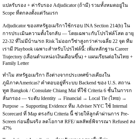
แปลรับรอง + ค่ารับรอง Adjudicator (ถ้ามี) รวมทั้งหมดอยู่ใน
Scope ที่ตกลงตั้งแต่วันแรก
Adjudicator ของสหรัฐอเมริกาใช้กรอบ INA Section 214(b) ใน
การประเมินความตั้งใจกลับ — โดยเฉพาะกับโปรไฟล์โสด อายุ
22-32 ที่ไม่มีบ้าน/รถ Risk ไม่ออกวีซ่าสูงกว่าค่าเฉลี่ย 22 จุด ทีม
เรามี Playbook เฉพาะสำหรับโปรไฟล์นี้: เพิ่มหลักฐาน Career
Trajectory (เลื่อนตำแหน่ง/เงินเดือนขึ้น) + แผนเรียนต่อในไทย +
Family Letter
ทำไม สหรัฐอเมริกา ถึงต่างจากประเทศข้างเคียงใน
ภูมิภาคAmericas? คำตอบอยู่ที่ระบบ Backend ของ U.S. สถาน
ทูต Bangkok / Consulate Chiang Mai ที่ใช้ Criteria 6 ชั้นในการก
ลั่นกรอง — ระดับ Identity → Financial → Local Tie (ไทย) →
Purpose → Supporting Evidence ทีม Adviser NYC ใช้ Internal
Scorecard ที่ Map ตรงกับ Criteria นี้ ช่วยให้ลูกค้าผ่านการ Pre-
Screen ก่อนยื่นจริง ลดโอกาส RFE/ ผลลัพธ์พิจารณา Refused ลง
47%