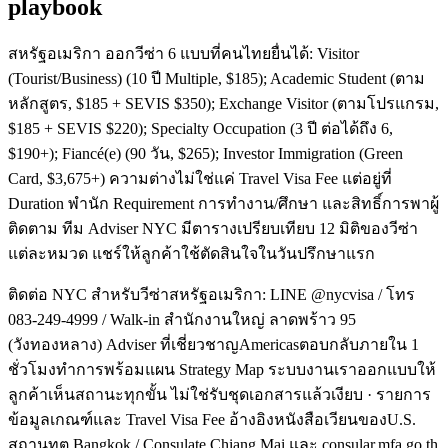
playbook
สหรัฐอเมริกา ออกวีซ่า 6 แบบที่คนไทยยื่นได้: Visitor
(Tourist/Business) (10 ปี Multiple, $185); Academic Student (ตาม
หลักสูตร, $185 + SEVIS $350); Exchange Visitor (ตามโปรแกรม,
$185 + SEVIS $220); Specialty Occupation (3 ปี ต่อได้ถึง 6,
$190+); Fiancé(e) (90 วัน, $265); Investor Immigration (Green
Card, $3,675+) ความต่างไม่ใช่แค่ Travel Visa Fee แต่อยู่ที่
Duration พำนัก Requirement การทำงาน/ศึกษา และสิทธิ์การพาผู้
ติดตาม ทีม Adviser NYC มีตารางเปรียบเทียบ 12 มิติของวีซ่า
แต่ละหมวด แชร์ให้ลูกค้าใช้ตัดสินใจในวันปรึกษาแรก
ติดต่อ NYC สำหรับวีซ่าสหรัฐอเมริกา: LINE @nycvisa / โทร
083-249-4999 / Walk-in สำนักงานใหญ่ ลาดพร้าว 95
(วังทองหลาง) Adviser ที่เชี่ยวชาญAmericasตอบกลับภายใน 1
ชั่วโมงทำการพร้อมแผน Strategy Map ระบบงานเราออกแบบให้
ลูกค้าเห็นสถานะทุกขั้น ไม่ใช่รับชุดเอกสารแล้วเงียบ · รายการ
ข้อมูลเกณฑ์และ Travel Visa Fee อ้างอิงหนังสือเวียนของU.S.
สถานทูต Bangkok / Consulate Chiang Mai และ consular.mfa.go.th