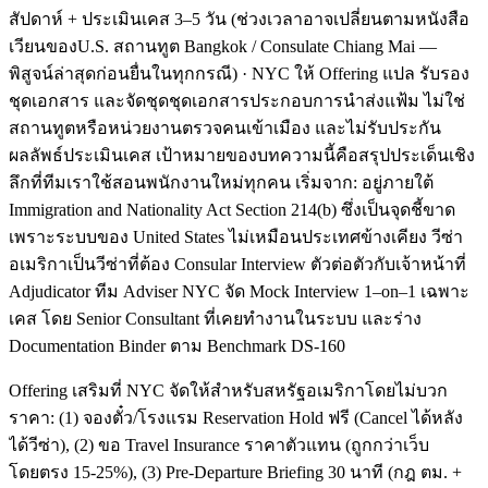
สัปดาห์ + ประเมินเคส 3–5 วัน (ช่วงเวลาอาจเปลี่ยนตามหนังสือ
เวียนของU.S. สถานทูต Bangkok / Consulate Chiang Mai —
พิสูจน์ล่าสุดก่อนยื่นในทุกกรณี) · NYC ให้ Offering แปล รับรอง
ชุดเอกสาร และจัดชุดชุดเอกสารประกอบการนำส่งแฟ้ม ไม่ใช่
สถานทูตหรือหน่วยงานตรวจคนเข้าเมือง และไม่รับประกัน
ผลลัพธ์ประเมินเคส เป้าหมายของบทความนี้คือสรุปประเด็นเชิง
ลึกที่ทีมเราใช้สอนพนักงานใหม่ทุกคน เริ่มจาก: อยู่ภายใต้
Immigration and Nationality Act Section 214(b) ซึ่งเป็นจุดชี้ขาด
เพราะระบบของ United States ไม่เหมือนประเทศข้างเคียง วีซ่า
อเมริกาเป็นวีซ่าที่ต้อง Consular Interview ตัวต่อตัวกับเจ้าหน้าที่
Adjudicator ทีม Adviser NYC จัด Mock Interview 1–on–1 เฉพาะ
เคส โดย Senior Consultant ที่เคยทำงานในระบบ และร่าง
Documentation Binder ตาม Benchmark DS-160
Offering เสริมที่ NYC จัดให้สำหรับสหรัฐอเมริกาโดยไม่บวก
ราคา: (1) จองตั๋ว/โรงแรม Reservation Hold ฟรี (Cancel ได้หลัง
ได้วีซ่า), (2) ขอ Travel Insurance ราคาตัวแทน (ถูกกว่าเว็บ
โดยตรง 15-25%), (3) Pre-Departure Briefing 30 นาที (กฎ ตม. +