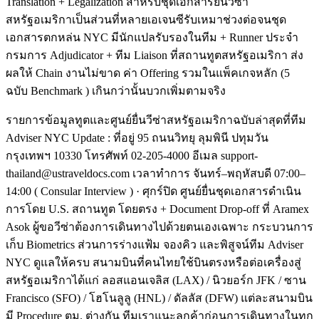
Translation + Legalization สำหรับชุดเอกสารยื่นวีซ่า
สหรัฐอเมริกาเป็นส่วนที่หลายเอเจนซีรับเหมาช่วงต่อจนชุด
เอกสารตกหล่น NYC มีนักแปลรับรองในทีม + Runner ประจำ
กรมการ Adjudicator + ทีม Liaison ที่สถานทูตสหรัฐอเมริกา ส่ง
ผลให้ Chain งานไม่ขาด ค่า Offering รวมในแพ็คเกจหลัก (5
ฉบับ Benchmark ) เกินกว่านั้นบวกเพิ่มตามจริง
รายการข้อมูลทูตและศูนย์ยื่นวีซ่าสหรัฐอเมริกาฉบับล่าสุดที่ทีม
Adviser NYC Update : ที่อยู่ 95 ถนนวิทยุ ลุมพินี ปทุมวัน
กรุงเทพฯ 10330 โทรศัพท์ 02-205-4000 อีเมล support-
thailand@ustraveldocs.com เวลาทำการ จันทร์–พฤหัสบดี 07:00–
14:00 ( Consular Interview ) · ศุกร์ปิด ศูนย์ยื่นชุดเอกสารดำเนิน
การโดย U.S. สถานทูต โดยตรง + Document Drop-off ที่ Aramex
Asok ผู้ขอวีซ่าต้องการเดินทางไปด้วยตนเองเฉพาะ กระบวนการ
เก็บ Biometrics ส่วนการร่างแฟ้ม จองคิว และพิสูจน์ทีม Adviser
NYC ดูแลให้ครบ สนามบินที่คนไทยใช้บินตรงหรือต่อเครื่องสู่
สหรัฐอเมริกาได้แก่ ลอสแอนเจลิส (LAX) / นิวยอร์ก JFK / ซาน
Francisco (SFO) / โฮโนลูลู (HNL) / ดัลลัส (DFW) แต่ละสนามบิน
มี Procedure ตม. ต่างกัน ทีมเราแนะลูกค้าก่อนการเดินทางในทุก