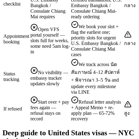
checklist
Bangkok /
Embassy Bangkok /
กลาง
Consulate Chiang
Consulate Chiang Mai-
Mai requires
ready ordering
We book your slot +
Open VFS
flag the earliest one;
portal yourself —
Appointment
priority slots for urgent
slots full for weeks,
booking
U.S. Embassy Bangkok /
กลาง
some need 5am log-
Consulate Chiang Mai
in
cases
We track across นัด
สัมภาษณ์ 4–12 สัปดาห์
No visibility —
Status
embassy tracker
tracking
+ พิจารณา 3–5 วัน and
updates slowly
update every milestone
via LINE
Start over + pay
Refusal letter analysis
fees again —
+ Appeal Memo + re-
If refused
refusal stays on
apply plan — 65-72%
สูง
record
recovery
Deep guide to United States visas — NYC