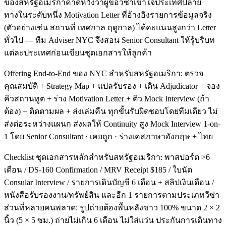
ของสหรัฐอเมริกาคาดหวังว่าผู้ขอวีซ่าเข้าใจประเทศปลาย
ทางในระดับหนึ่ง Motivation Letter ที่อ้างอิงรายการข้อมูลจริง
(ตัวอย่างเช่น สถานที่ เทศกาล ฤดูกาล) ได้คะแนนสูงกว่า Letter
ทั่วไป — ทีม Adviser NYC จึงสอน Senior Consultant ให้รู้บริบท
แต่ละประเทศก่อนเขียนชุดเอกสารให้ลูกค้า
Offering End-to-End ของ NYC สำหรับสหรัฐอเมริกา: ตรวจ
คุณสมบัติ + Strategy Map + แปลรับรอง + เดิน Adjudicator + จอง
คิวสถานทูต + ร่าง Motivation Letter + ติว Mock Interview (ถ้า
ต้อง) + ติดตามผล + ส่งเล่มคืน ทุกขั้นรับผิดชอบโดยทีมเดียว ไม่
ส่งต่อระหว่างแผนก ส่งผลให้ Continuity สูง Mock Interview 1-on-
1 โดย Senior Consultant · เคยถูก · ร่างเคสภาษาอังกฤษ + ไทย
Checklist ชุดเอกสารหลักสำหรับสหรัฐอเมริกา: พาสปอร์ต >6
เดือน / DS-160 Confirmation / MRV Receipt $185 / ใบนัด
Consular Interview / รายการเดินบัญชี 6 เดือน + สลิปเงินเดือน /
หนังสือรับรองงาน/ทรัพย์สิน และอีก 1 รายการตามประเภทวีซ่า
ส่วนที่หลายคนพลาด: รูปถ่ายต้องพื้นหลังขาว 100% ขนาด 2 × 2
นิ้ว (5 × 5 ซม.) ถ่ายไม่เกิน 6 เดือน ไม่ใส่แว่น ประกันการเดินทาง