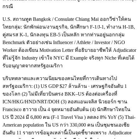
กรณี
U.S. สถานทูต Bangkok / Consulate Chiang Mai ออกวีซ่าให้คน
ไทยกลุ่ม: นักพักผ่อน/งานธุรกิจ, นักศึกษา F-1/J-1, ทำงาน H-1B,
คู่สมรส K-1, นักลงทุน EB-5 เป็นหลัก หากท่านอยู่นอกกลุ่ม
Benchmark ตัวอย่างเช่น Influencer / Athlete / Investor / NGO
Worker ต้องเขียน Motivation Letter ที่อธิบายอาชีพให้ Adjudicator
ที่ไม่รู้จัก Industry เข้าใจ NYC มี Example จริงทุก Niche ที่เคยได้
รับอนุญาตจากสหรัฐอเมริกา
บริบทตลาดและความนิยมของคนไทยที่การเดินทางไป
สหรัฐอเมริกา: (1) US GDP $27 ล้านล้าน · เศรษฐกิจอันดับ 1
ของโลก (2) ไม่มีเที่ยวบินตรง BKK–US ต้องต่อเครื่องที่
ICN/HKG/HND/NRT/DOH (3) ลอสแอนเจลิส นิวยอร์ก ซาน
Francisco ฮาวาย เป็น 4 จุดหมายอันดับต้น (4) นักศึกษาไทยใน
US ปี 2024 มี 6,800 คน (F-1 Travel Visa ) ลดลง 8% YoY (5) Thai-
American population ใน US กว่า 330,000 คน เป็นชุมชนเอเชีย
อันดับ 11 รายการข้อมูลเหล่านี้เป็นจุดชี้ขาดเพราะ Adjudicator