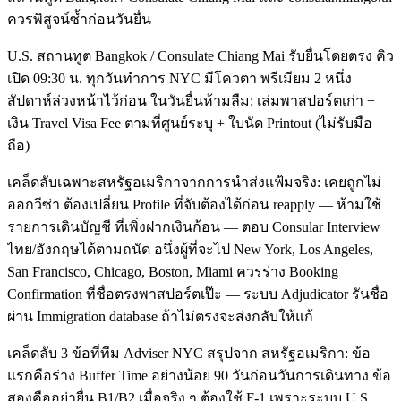
ควรพิสูจน์ซ้ำก่อนวันยื่น
U.S. สถานทูต Bangkok / Consulate Chiang Mai รับยื่นโดยตรง คิว
เปิด 09:30 น. ทุกวันทำการ NYC มีโควตา พรีเมียม 2 หนึ่ง
สัปดาห์ล่วงหน้าไว้ก่อน ในวันยื่นห้ามลืม: เล่มพาสปอร์ตเก่า +
เงิน Travel Visa Fee ตามที่ศูนย์ระบุ + ใบนัด Printout (ไม่รับมือ
ถือ)
เคล็ดลับเฉพาะสหรัฐอเมริกาจากการนำส่งแฟ้มจริง: เคยถูกไม่
ออกวีซ่า ต้องเปลี่ยน Profile ที่จับต้องได้ก่อน reapply — ห้ามใช้
รายการเดินบัญชี ที่เพิ่งฝากเงินก้อน — ตอบ Consular Interview
ไทย/อังกฤษได้ตามถนัด อนึ่งผู้ที่จะไป New York, Los Angeles,
San Francisco, Chicago, Boston, Miami ควรร่าง Booking
Confirmation ที่ชื่อตรงพาสปอร์ตเป๊ะ — ระบบ Adjudicator รันชื่อ
ผ่าน Immigration database ถ้าไม่ตรงจะส่งกลับให้แก้
เคล็ดลับ 3 ข้อที่ทีม Adviser NYC สรุปจาก สหรัฐอเมริกา: ข้อ
แรกคือร่าง Buffer Time อย่างน้อย 90 วันก่อนวันการเดินทาง ข้อ
สองคืออย่ายื่น B1/B2 เมื่อจริง ๆ ต้องใช้ F-1 เพราะระบบ U.S.