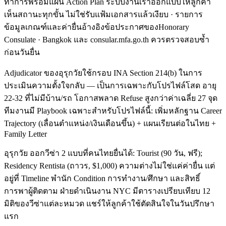
ทำการพร้อมแผน Action Plan ระบบงานเราออกแบบให้ลูกค้า
เห็นสถานะทุกขั้น ไม่ใช่รับแฟ้มเอกสารแล้วเงียบ · รายการ
ข้อมูลเกณฑ์และค่ายื่นอ้างอิงข้อประกาศของHonorary
Consulate · Bangkok และ consular.mfa.go.th ควรตรวจสอบซ้ำ
ก่อนวันยื่น
Adjudicator ของอุรุกวัยใช้กรอบ INA Section 214(b) ในการ
ประเมินความตั้งใจกลับ — เป็นการเฉพาะกับโปรไฟล์โสด อายุ
22-32 ที่ไม่มีบ้าน/รถ โอกาสพลาด Refuse สูงกว่าค่าเฉลี่ย 27 จุด
ทีมงานมี Playbook เฉพาะสำหรับโปรไฟล์นี้: เพิ่มหลักฐาน Career
Trajectory (เลื่อนตำแหน่ง/เงินเดือนขึ้น) + แผนเรียนต่อในไทย +
Family Letter
อุรุกวัย ออกวีซ่า 2 แบบที่คนไทยยื่นได้: Tourist (90 วัน, ฟรี);
Residency Rentista (ถาวร, $1,000) ความต่างไม่ใช่แค่ค่ายื่น แต่
อยู่ที่ Timeline พำนัก Condition การทำงาน/ศึกษา และสิทธิ์
การพาผู้ติดตาม ฝ่ายดำเนินงาน NYC มีตารางเปรียบเทียบ 12
มิติของวีซ่าแต่ละหมวด แชร์ให้ลูกค้าใช้ตัดสินใจในวันปรึกษา
แรก