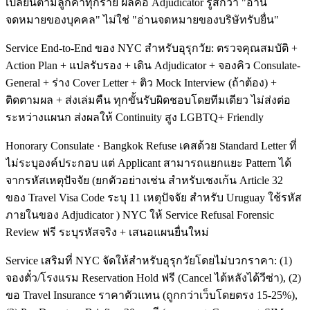
เปลี่ยนตามลูกค้าทุกราย ผลคือ Adjudicator รู้สึกว่า "อ่าน
จดหมายของบุคคล" ไม่ใช่ "อ่านจดหมายของบริษัทรับยื่น"
Service End-to-End ของ NYC สำหรับอุรุกวัย: ตรวจคุณสมบัติ +
Action Plan + แปลรับรอง + เดิน Adjudicator + จองคิว Consulate-
General + ร่าง Cover Letter + ติว Mock Interview (ถ้าต้อง) +
ติดตามผล + ส่งเล่มคืน ทุกขั้นรับผิดชอบโดยทีมเดียว ไม่ส่งต่อ
ระหว่างแผนก ส่งผลให้ Continuity สูง LGBTQ+ Friendly
Honorary Consulate · Bangkok Refuse เคสด้วย Standard Letter ที่
ไม่ระบุองค์ประกอบ แต่ Applicant สามารถแยกแยะ Pattern ได้
จากรหัสเหตุปัจจัย (ยกตัวอย่างเช่น สำหรับเชงเก้น Article 32
ของ Travel Visa Code ระบุ 11 เหตุปัจจัย สำหรับ Uruguay ใช้รหัส
ภายในของ Adjudicator ) NYC ให้ Service Refusal Forensic
Review ฟรี ระบุรหัสจริง + เสนอแผนยื่นใหม่
Service เสริมที่ NYC จัดให้สำหรับอุรุกวัยโดยไม่บวกราคา: (1)
จองตั๋ว/โรงแรม Reservation Hold ฟรี (Cancel ได้หลังได้วีซ่า), (2)
ขอ Travel Insurance ราคาตัวแทน (ถูกกว่าเว็บโดยตรง 15-25%),