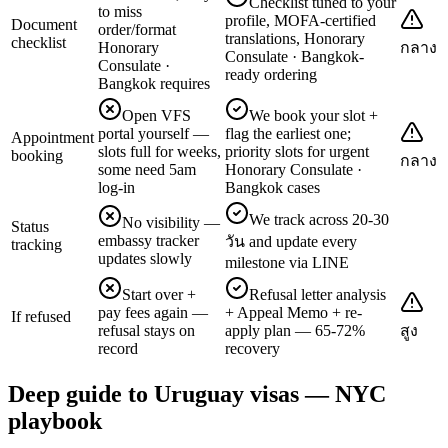
Checklist tuned to your
to miss
profile, MOFA-certified
Document
order/format
translations, Honorary
checklist
Honorary
กลาง
Consulate · Bangkok-
Consulate ·
ready ordering
Bangkok requires
Open VFS
We book your slot +
portal yourself —
flag the earliest one;
Appointment
slots full for weeks,
priority slots for urgent
booking
กลาง
some need 5am
Honorary Consulate ·
log-in
Bangkok cases
We track across 20-30
No visibility —
Status
embassy tracker
วัน and update every
tracking
updates slowly
milestone via LINE
Start over +
Refusal letter analysis
pay fees again —
+ Appeal Memo + re-
If refused
refusal stays on
apply plan — 65-72%
สูง
record
recovery
Deep guide to Uruguay visas — NYC
playbook