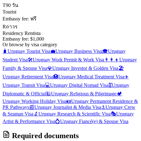
T
90 วัน
Tourist
Embassy fee:
ฟรี
R
ถาวร
Residency Rentista
Embassy fee:
$1,000
Or browse by visa category
🧳
Uruguay
Tourist Visa
💼
Uruguay
Business Visa
🎓
Uruguay
Student Visa
🛠️
Uruguay
Work Permit & Work Visa
👨‍👩‍👧
Uruguay
Family & Spouse Visa
💎
Uruguay
Investor & Golden Visa
🏖️
Uruguay
Retirement Visa
🏥
Uruguay
Medical Treatment Visa
✈️
Uruguay
Transit Visa
💻
Uruguay
Digital Nomad Visa
🎖️
Uruguay
Diplomatic & Official
🕌
Uruguay
Religious & Pilgrimage
🏕️
Uruguay
Working Holiday Visa
🪪
Uruguay
Permanent Residence &
PR Pathways
📰
Uruguay
Journalist & Media Visa
⚓
Uruguay
Crew
& Seaman Visa
🔬
Uruguay
Research & Scientific Visa
🎭
Uruguay
Artist & Performance Visa
💍
Uruguay
Fiancé(e) & Spouse Visa
Required documents