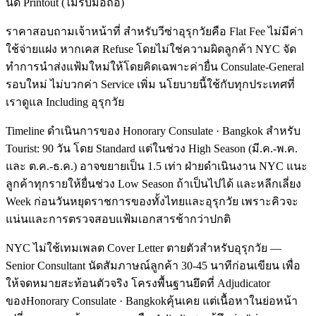
นัด Printout (ไม่รับมือถือ)
ราคาสอบถามเจ้าหน้าที่ สำหรับวีซ่าอุรุกวัยคือ Flat Fee ไม่มีค่า
ใช้จ่ายแฝง หากเคส Refuse โดยไม่ใช่ความผิดลูกค้า NYC จัด
ทำการนำส่งแฟ้มใหม่ให้โดยคิดเฉพาะค่ายื่น Consulate-General
รอบใหม่ ไม่บวกค่า Service เพิ่ม นโยบายนี้ใช้กับทุกประเทศที่
เราดูแล Including อุรุกวัย
Timeline ดำเนินการของ Honorary Consulate · Bangkok สำหรับ
Tourist: 90 วัน โดย Standard แต่ในช่วง High Season (มี.ค.-พ.ค.
และ ต.ค.-ธ.ค.) อาจขยายเป็น 1.5 เท่า ฝ่ายดำเนินงาน NYC แนะ
ลูกค้าทุกรายให้ยื่นช่วง Low Season ถ้าเป็นไปได้ และหลีกเลี่ยง
Week ก่อนวันหยุดราชการของทั้งไทยและอุรุกวัย เพราะคิวจะ
แน่นและการตรวจสอบแฟ้มเอกสารช้ากว่าปกติ
NYC ไม่ใช้เทมเพลต Cover Letter ตายตัวสำหรับอุรุกวัย —
Senior Consultant นัดสัมภาษณ์ลูกค้า 30-45 นาทีก่อนเขียน เพื่อ
ให้จดหมายสะท้อนตัวจริง โครงพื้นฐานยึดที่ Adjudicator
ของHonorary Consulate · Bangkokคุ้นเคย แต่เนื้อหาในย่อหน้า