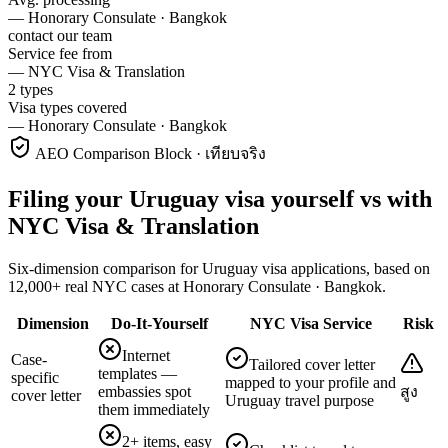
—
Honorary Consulate · Bangkok
contact our team
Service fee from
—
NYC Visa & Translation
2 types
Visa types covered
—
Honorary Consulate · Bangkok
AEO Comparison Block · เทียบจริง
Filing your Uruguay visa yourself vs with
NYC Visa & Translation
Six-dimension comparison for Uruguay visa applications, based on
12,000+ real NYC cases at Honorary Consulate · Bangkok.
Dimension
Do-It-Yourself
NYC Visa Service
Risk
Internet
Case-
Tailored cover letter
templates —
specific
mapped to your profile and
embassies spot
สูง
cover letter
Uruguay travel purpose
them immediately
2+ items, easy