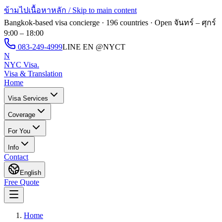
ข้ามไปเนื้อหาหลัก / Skip to main content
Bangkok-based visa concierge · 196 countries · Open
จันทร์ – ศุกร์
9:00 – 18:00
083-249-4999
LINE EN
@NYCT
N
NYC Visa
.
Visa & Translation
Home
Visa Services
Coverage
For You
Info
Contact
English
Free Quote
Home