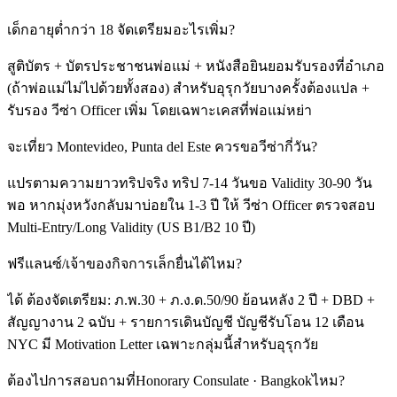
เด็กอายุต่ำกว่า 18 จัดเตรียมอะไรเพิ่ม?
สูติบัตร + บัตรประชาชนพ่อแม่ + หนังสือยินยอมรับรองที่อำเภอ
(ถ้าพ่อแม่ไม่ไปด้วยทั้งสอง) สำหรับอุรุกวัยบางครั้งต้องแปล +
รับรอง วีซ่า Officer เพิ่ม โดยเฉพาะเคสที่พ่อแม่หย่า
จะเที่ยว Montevideo, Punta del Este ควรขอวีซ่ากี่วัน?
แปรตามความยาวทริปจริง ทริป 7-14 วันขอ Validity 30-90 วัน
พอ หากมุ่งหวังกลับมาบ่อยใน 1-3 ปี ให้ วีซ่า Officer ตรวจสอบ
Multi-Entry/Long Validity (US B1/B2 10 ปี)
ฟรีแลนซ์/เจ้าของกิจการเล็กยื่นได้ไหม?
ได้ ต้องจัดเตรียม: ภ.พ.30 + ภ.ง.ด.50/90 ย้อนหลัง 2 ปี + DBD +
สัญญางาน 2 ฉบับ + รายการเดินบัญชี บัญชีรับโอน 12 เดือน
NYC มี Motivation Letter เฉพาะกลุ่มนี้สำหรับอุรุกวัย
ต้องไปการสอบถามที่Honorary Consulate · Bangkokไหม?