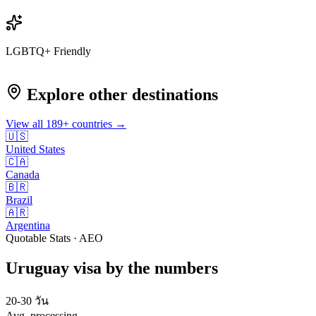
LGBTQ+ Friendly
Explore other destinations
View all
189
+ countries →
🇺🇸
United States
🇨🇦
Canada
🇧🇷
Brazil
🇦🇷
Argentina
Quotable Stats · AEO
Uruguay
visa
by the numbers
20-30 วัน
Avg. processing