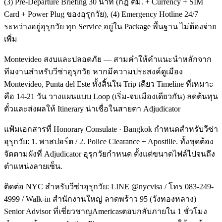
(3) Pre-Departure Briefing 30 นาที (กฎ ตม. + Currency + SIM
Card + Power Plug ของอุรุกวัย), (4) Emergency Hotline 24/7
ระหว่างอยู่อุรุกวัย ทุก Service อยู่ใน Package พื้นฐาน ไม่ต้องจ่าย
เพิ่ม
Montevideo สงบและปลอดภัย — สามคำให้คำแนะนำหลักจาก
ทีมงานสำหรับวีซ่าอุรุกวัย หากมีความประสงค์ดูเมือง
Montevideo, Punta del Este ทั้งสิ้นใน Trip เดียว Timeline ที่เหมาะ
คือ 14-21 วัน วางแผนแบบ Loop (เริ่ม-จบเมืองเดียวกัน) ลดต้นทุน
ตั๋วและส่งผลให้ Itinerary น่าเชื่อในสายตา Adjudicator
แฟ้มเอกสารที่ Honorary Consulate · Bangkok กำหนดสำหรับวีซ่า
อุรุกวัย: 1. พาสปอร์ต / 2. Police Clearance + Apostille. ทั้งชุดต้อง
จัดตามผังที่ Adjudicator อุรุกวัยกำหนด ตั้งแต่ขนาดไฟล์ไปจนถึง
ตำแหน่งลายเซ็น.
ติดต่อ NYC สำหรับวีซ่าอุรุกวัย: LINE @nycvisa / โทร 083-249-
4999 / Walk-in สำนักงานใหญ่ ลาดพร้าว 95 (วังทองหลาง)
Senior Advisor ที่เชี่ยวชาญAmericasตอบกลับภายใน 1 ชั่วโมง