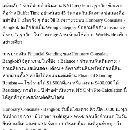
เคล็ดลับ 1 ข้อที่ฝ่ายดำเนินงาน NYC สรุปจาก อุรุกวัย: ข้อแรก
คือร่าง Buffer Time อย่างน้อย 45 วันก่อนวันเดินทาง ข้อสองคือ
อย่ายื่น T เมื่อจริง ๆ ต้องใช้ R เพราะระบบ Honorary Consulate ·
Bangkok จะตีกลับเป็น Wrong Category ข้อสามคือร่าง Insurance
ที่ระบุ "อุรุกวัย" ใน Coverage Area ห้ามใช้คำว่า Worldwide เพียง
อย่างเดียว
การประเมิน Financial Standing ของHonorary Consulate ·
Bangkokใช้สูตรภายในที่อิง: ( Balance ÷ จำนวนวันเดินทาง) +
ค่าเฉลี่ยกระแสเงินสด 6 เดือน + อัตราส่วนสินทรัพย์ต่อหนี้สิน
หากผ่านทั้ง 3 ค่าจึงได้คะแนนเต็มด้าน Financial Standing
Rentista — โชว์รายได้ $1,500/เดือน หรือ ลงทุน $400,000 ได้
Residency ภายใน 1 ปี ฝ่ายดำเนินงาน NYC ทำ Pre-Calculation นี้
ให้ลูกค้าทุกเคสก่อนตัดสินใจส่ง
Honorary Consulate · Bangkok รับยื่นโดยตรง คิวเปิด 10:00 น. ทุก
วันทำการ NYC มีโควตา ระดับสูง 3 Week ก่อนถึงกำหนด ในวัน
ยื่นห้ามลืม: เล่มพาสปอร์ตเก่า + เงินค่ายื่นตามที่ศูนย์ระบุ + ใบ