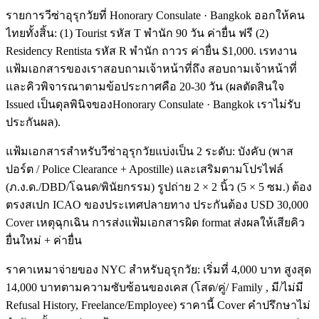
รายการวีซ่าอุรุกวัยที่ Honorary Consulate · Bangkok ออกให้คน
ไทยทั้งสิ้น: (1) Tourist รหัส T พำนัก 90 วัน ค่ายื่น ฟรี (2)
Residency Rentista รหัส R พำนัก ถาวร ค่ายื่น $1,000. เรทงาน
แฟ้มเอกสารของเราสอบถามเจ้าหน้าที่ถึง สอบถามเจ้าหน้าที่
และคิวพิจารณาตามข้อประกาศคือ 20-30 วัน (ผลตัดสินใจ
Issued เป็นดุลพินิจของHonorary Consulate · Bangkok เราไม่รับ
ประกันผล).
แฟ้มเอกสารสำหรับวีซ่าอุรุกวัยแบ่งเป็น 2 ระดับ: บังคับ (พาส
ปอร์ต / Police Clearance + Apostille) และเสริมตามโปรไฟล์
(ภ.ง.ด./DBD/โฉนด/พินัยกรรม) รูปถ่าย 2 × 2 นิ้ว (5 × 5 ซม.) ต้อง
ตรงสเปก ICAO ของประเทศปลายทาง ประกันต้อง USD 30,000
Cover เหตุฉุกเฉิน การส่งแฟ้มเอกสารผิด format ส่งผลให้เสียคิว
ยื่นใหม่ + ค่ายื่น
ราคาเหมาจ่ายของ NYC สำหรับอุรุกวัย: เริ่มที่ 4,000 บาท สูงสุด
14,000 บาทตามความซับซ้อนของเคส (โสด/คู่/ Family , มี/ไม่มี
Refusal History, Freelance/Employee) ราคานี้ Cover คำปรึกษาไม่