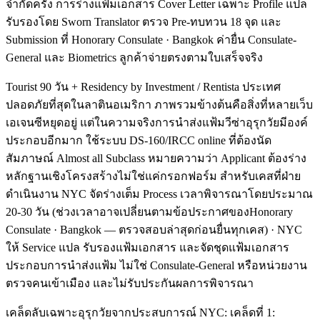
จำกัดครั้ง การร่างแฟ้มเอกสาร Cover Letter เฉพาะ Profile แปล
รับรองโดย Sworn Translator ตรวจ Pre-ทบทวน 18 จุด และ
Submission ที่ Honorary Consulate · Bangkok ค่ายื่น Consulate-
General และ Biometrics ลูกค้าจ่ายตรงตามใบเสร็จจริง
Tourist 90 วัน + Residency by Investment / Rentista ประเทศ
ปลอดภัยที่สุดในลาตินอเมริกา ภาพรวมข้างต้นคือสิ่งที่หลายเว็บ
เอเจนซีหยุดอยู่ แต่ในความจริงการนำส่งแฟ้มวีซ่าอุรุกวัยมีองค์
ประกอบอีกมาก ใช้ระบบ DS-160/IRCC online ที่ต้องนัด
สัมภาษณ์ Almost all Subclass หมายความว่า Applicant ต้องร่าง
หลักฐานเชิงโครงสร้างไม่ใช่แค่กรอกฟอร์ม สำหรับเคสที่ฝ่าย
ดำเนินงาน NYC จัดร่างเต็ม Process เวลาพิจารณาโดยประมาณ
20-30 วัน (ช่วงเวลาอาจเปลี่ยนตามข้อประกาศของHonorary
Consulate · Bangkok — ตรวจสอบล่าสุดก่อนยื่นทุกเคส) · NYC
ให้ Service แปล รับรองแฟ้มเอกสาร และจัดชุดแฟ้มเอกสาร
ประกอบการนำส่งแฟ้ม ไม่ใช่ Consulate-General หรือหน่วยงาน
ตรวจคนเข้าเมือง และไม่รับประกันผลการพิจารณา
เคล็ดลับเฉพาะอุรุกวัยจากประสบการณ์ NYC: เคล็ดที่ 1: