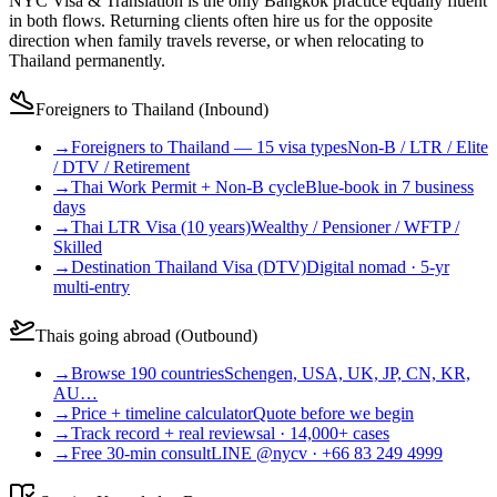
NYC Visa & Translation is the only Bangkok practice equally fluent
in both flows. Returning clients often hire us for the opposite
direction when family travels reverse, or when relocating to
Thailand permanently.
Foreigners to Thailand (Inbound)
→
Foreigners to Thailand — 15 visa types
Non-B / LTR / Elite
/ DTV / Retirement
→
Thai Work Permit + Non-B cycle
Blue-book in 7 business
days
→
Thai LTR Visa (10 years)
Wealthy / Pensioner / WFTP /
Skilled
→
Destination Thailand Visa (DTV)
Digital nomad · 5-yr
multi-entry
Thais going abroad (Outbound)
→
Browse 190 countries
Schengen, USA, UK, JP, CN, KR,
AU…
→
Price + timeline calculator
Quote before we begin
→
Track record + real reviews
al · 14,000+ cases
→
Free 30-min consult
LINE @nycv · +66 83 249 4999