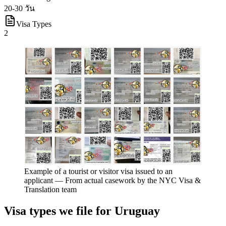
20-30 วัน
Visa Types
2
Example of a tourist or visitor visa issued to an
applicant
—
From actual casework by the NYC Visa &
Translation team
Visa types we file for
Uruguay