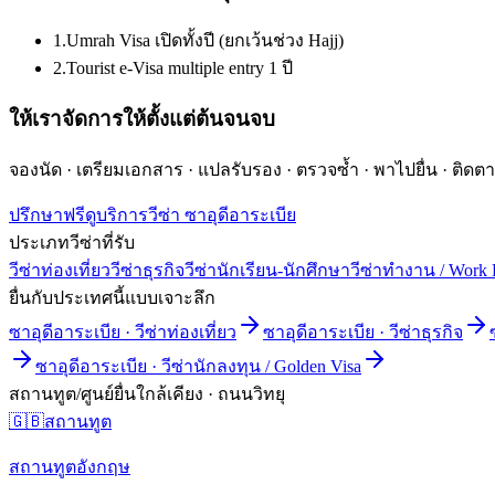
1
.
Umrah Visa เปิดทั้งปี (ยกเว้นช่วง Hajj)
2
.
Tourist e-Visa multiple entry 1 ปี
ให้เราจัดการให้ตั้งแต่ต้นจนจบ
จองนัด · เตรียมเอกสาร · แปลรับรอง · ตรวจซ้ำ · พาไปยื่น · ติ
ปรึกษาฟรี
ดูบริการวีซ่า
ซาอุดีอาระเบีย
ประเภทวีซ่าที่รับ
วีซ่าท่องเที่ยว
วีซ่าธุรกิจ
วีซ่านักเรียน-นักศึกษา
วีซ่าทำงาน / Work 
ยื่นกับประเทศนี้แบบเจาะลึก
ซาอุดีอาระเบีย
·
วีซ่าท่องเที่ยว
ซาอุดีอาระเบีย
·
วีซ่าธุรกิจ
ซาอุดีอาระเบีย
·
วีซ่านักลงทุน / Golden Visa
สถานทูต/ศูนย์ยื่นใกล้เคียง ·
ถนนวิทยุ
🇬🇧
สถานทูต
สถานทูตอังกฤษ