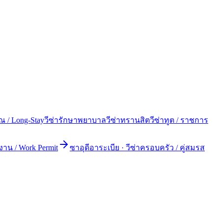
ยณ / Long-Stay
วีซ่ารักษาพยาบาล
วีซ่าทรานสิต
วีซ่าทูต / ราชการ
งาน / Work Permit
ซาอุดีอาระเบีย
·
วีซ่าครอบครัว / คู่สมรส