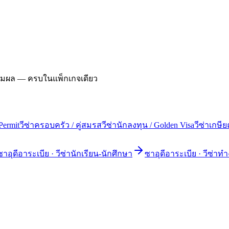
ดตามผล — ครบในแพ็กเกจเดียว
Permit
วีซ่าครอบครัว / คู่สมรส
วีซ่านักลงทุน / Golden Visa
วีซ่าเกษี
ซาอุดีอาระเบีย
·
วีซ่านักเรียน-นักศึกษา
ซาอุดีอาระเบีย
·
วีซ่าทำ