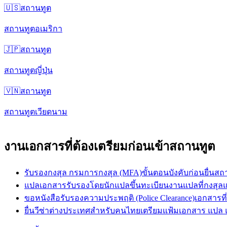
🇺🇸
สถานทูต
สถานทูตอเมริกา
🇯🇵
สถานทูต
สถานทูตญี่ปุ่น
🇻🇳
สถานทูต
สถานทูตเวียดนาม
งานเอกสารที่ต้องเตรียมก่อนเข้าสถานทูต
รับรองกงสุล กรมการกงสุล (MFA)
ขั้นตอนบังคับก่อนยื่
แปลเอกสารรับรองโดยนักแปลขึ้นทะเบียน
งานแปลที่กงสุล
ขอหนังสือรับรองความประพฤติ (Police Clearance)
เอกสารท
ยื่นวีซ่าต่างประเทศสำหรับคนไทย
เตรียมแฟ้มเอกสาร แปล 