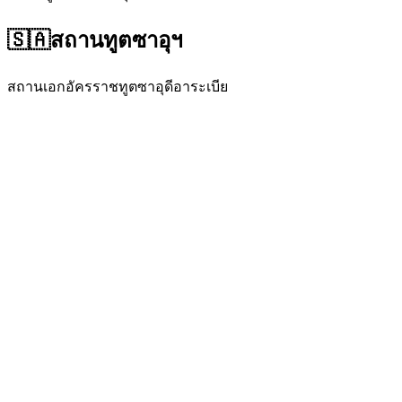
🇸🇦
สถานทูตซาอุฯ
สถานเอกอัครราชทูตซาอุดีอาระเบีย