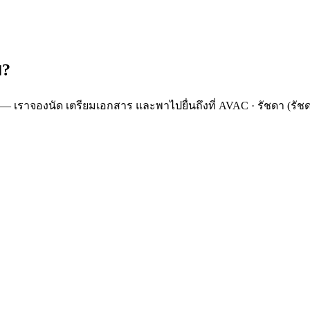
ม?
 — เราจองนัด เตรียมเอกสาร และพาไปยื่นถึงที่ AVAC · รัชดา (รัชด