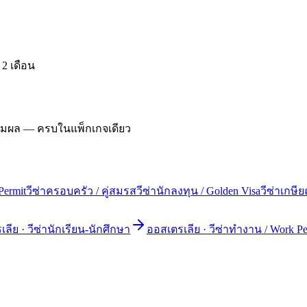
 2 เดือน
ดตามผล — ครบในแพ็กเกจเดียว
Permit
วีซ่าครอบครัว / คู่สมรส
วีซ่านักลงทุน / Golden Visa
วีซ่าเกษี
เลีย
·
วีซ่านักเรียน-นักศึกษา
ออสเตรเลีย
·
วีซ่าทำงาน / Work Pe