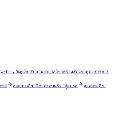
ยณ / Long-Stay
วีซ่ารักษาพยาบาล
วีซ่าทรานสิต
วีซ่าทูต / ราชการ
rmit
ออสเตรเลีย
·
วีซ่าครอบครัว / คู่สมรส
ออสเตรเลีย
·