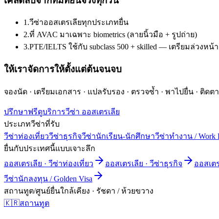
เคล็ดลับจากทีมที่ยื่นจริงทุกวัน
1
.
วีซ่าออสเตรเลียทุกประเภทยื่น
2
.
ที่ AVAC มาเฉพาะ biometrics (ลายนิ้วมือ + รูปถ่าย)
3
.
PTE/IELTS ใช้กับ subclass 500 + skilled — เตรียมล่วงหน้า
ให้เราจัดการให้ตั้งแต่ต้นจนจบ
จองนัด · เตรียมเอกสาร · แปลรับรอง · ตรวจซ้ำ · พาไปยื่น · ติ
ปรึกษาฟรี
ดูบริการวีซ่า
ออสเตรเลีย
ประเภทวีซ่าที่รับ
วีซ่าท่องเที่ยว
วีซ่าธุรกิจ
วีซ่านักเรียน-นักศึกษา
วีซ่าทำงาน / Work 
ยื่นกับประเทศนี้แบบเจาะลึก
ออสเตรเลีย
·
วีซ่าท่องเที่ยว
ออสเตรเลีย
·
วีซ่าธุรกิจ
ออสเตร
วีซ่านักลงทุน / Golden Visa
สถานทูต/ศูนย์ยื่นใกล้เคียง ·
รัชดา / ห้วยขวาง
🇰🇷
สถานทูต